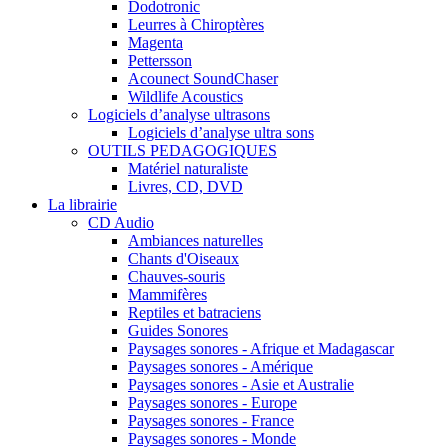
Dodotronic
Leurres à Chiroptères
Magenta
Pettersson
Acounect SoundChaser
Wildlife Acoustics
Logiciels d’analyse ultrasons
Logiciels d’analyse ultra sons
OUTILS PEDAGOGIQUES
Matériel naturaliste
Livres, CD, DVD
La librairie
CD Audio
Ambiances naturelles
Chants d'Oiseaux
Chauves-souris
Mammifères
Reptiles et batraciens
Guides Sonores
Paysages sonores - Afrique et Madagascar
Paysages sonores - Amérique
Paysages sonores - Asie et Australie
Paysages sonores - Europe
Paysages sonores - France
Paysages sonores - Monde