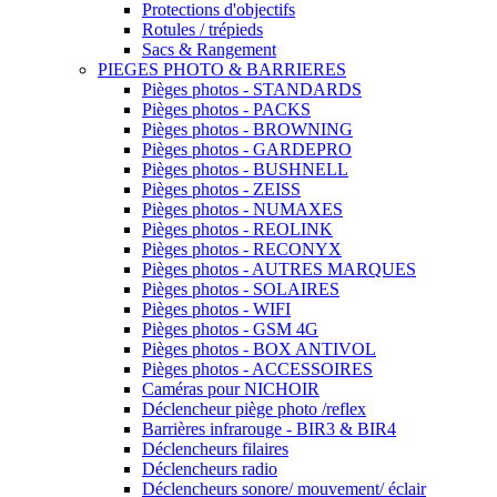
Protections d'objectifs
Rotules / trépieds
Sacs & Rangement
PIEGES PHOTO & BARRIERES
Pièges photos - STANDARDS
Pièges photos - PACKS
Pièges photos - BROWNING
Pièges photos - GARDEPRO
Pièges photos - BUSHNELL
Pièges photos - ZEISS
Pièges photos - NUMAXES
Pièges photos - REOLINK
Pièges photos - RECONYX
Pièges photos - AUTRES MARQUES
Pièges photos - SOLAIRES
Pièges photos - WIFI
Pièges photos - GSM 4G
Pièges photos - BOX ANTIVOL
Pièges photos - ACCESSOIRES
Caméras pour NICHOIR
Déclencheur piège photo /reflex
Barrières infrarouge - BIR3 & BIR4
Déclencheurs filaires
Déclencheurs radio
Déclencheurs sonore/ mouvement/ éclair