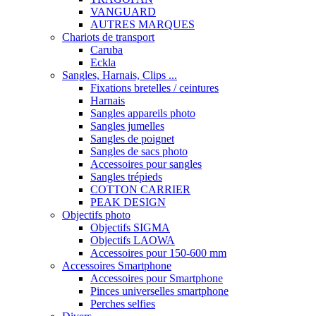
VANGUARD
AUTRES MARQUES
Chariots de transport
Caruba
Eckla
Sangles, Harnais, Clips ...
Fixations bretelles / ceintures
Harnais
Sangles appareils photo
Sangles jumelles
Sangles de poignet
Sangles de sacs photo
Accessoires pour sangles
Sangles trépieds
COTTON CARRIER
PEAK DESIGN
Objectifs photo
Objectifs SIGMA
Objectifs LAOWA
Accessoires pour 150-600 mm
Accessoires Smartphone
Accessoires pour Smartphone
Pinces universelles smartphone
Perches selfies