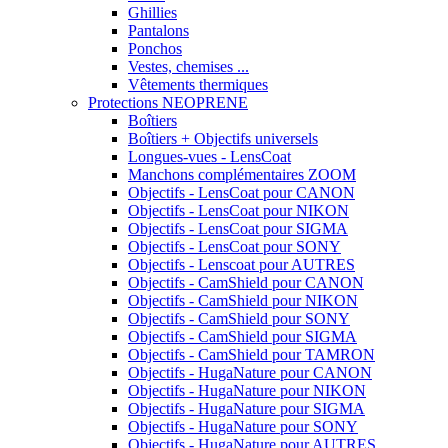
Ghillies
Pantalons
Ponchos
Vestes, chemises ...
Vêtements thermiques
Protections NEOPRENE
Boîtiers
Boîtiers + Objectifs universels
Longues-vues - LensCoat
Manchons complémentaires ZOOM
Objectifs - LensCoat pour CANON
Objectifs - LensCoat pour NIKON
Objectifs - LensCoat pour SIGMA
Objectifs - LensCoat pour SONY
Objectifs - Lenscoat pour AUTRES
Objectifs - CamShield pour CANON
Objectifs - CamShield pour NIKON
Objectifs - CamShield pour SONY
Objectifs - CamShield pour SIGMA
Objectifs - CamShield pour TAMRON
Objectifs - HugaNature pour CANON
Objectifs - HugaNature pour NIKON
Objectifs - HugaNature pour SIGMA
Objectifs - HugaNature pour SONY
Objectifs - HugaNature pour AUTRES