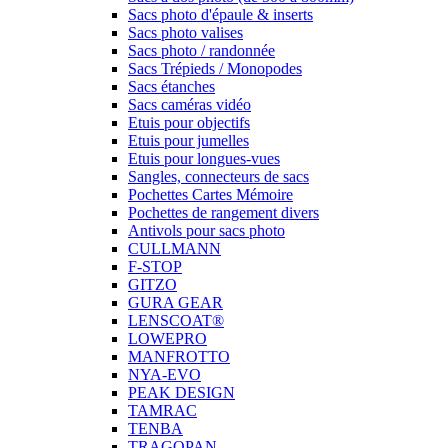
Sacs photo d'épaule & inserts
Sacs photo valises
Sacs photo / randonnée
Sacs Trépieds / Monopodes
Sacs étanches
Sacs caméras vidéo
Etuis pour objectifs
Etuis pour jumelles
Etuis pour longues-vues
Sangles, connecteurs de sacs
Pochettes Cartes Mémoire
Pochettes de rangement divers
Antivols pour sacs photo
CULLMANN
F-STOP
GITZO
GURA GEAR
LENSCOAT®
LOWEPRO
MANFROTTO
NYA-EVO
PEAK DESIGN
TAMRAC
TENBA
TRAGOPAN