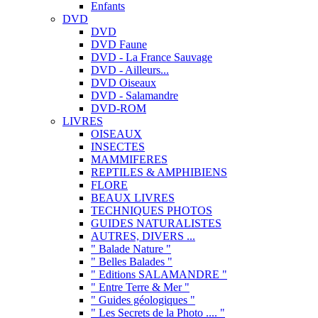
Enfants
DVD
DVD
DVD Faune
DVD - La France Sauvage
DVD - Ailleurs...
DVD Oiseaux
DVD - Salamandre
DVD-ROM
LIVRES
OISEAUX
INSECTES
MAMMIFERES
REPTILES & AMPHIBIENS
FLORE
BEAUX LIVRES
TECHNIQUES PHOTOS
GUIDES NATURALISTES
AUTRES, DIVERS ...
" Balade Nature "
" Belles Balades "
" Editions SALAMANDRE "
" Entre Terre & Mer "
" Guides géologiques "
" Les Secrets de la Photo .... "