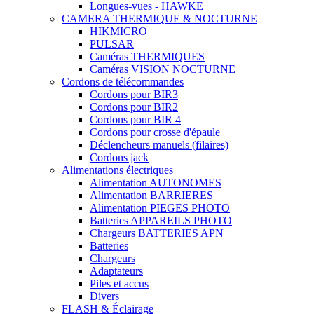
Longues-vues - HAWKE
CAMERA THERMIQUE & NOCTURNE
HIKMICRO
PULSAR
Caméras THERMIQUES
Caméras VISION NOCTURNE
Cordons de télécommandes
Cordons pour BIR3
Cordons pour BIR2
Cordons pour BIR 4
Cordons pour crosse d'épaule
Déclencheurs manuels (filaires)
Cordons jack
Alimentations électriques
Alimentation AUTONOMES
Alimentation BARRIERES
Alimentation PIEGES PHOTO
Batteries APPAREILS PHOTO
Chargeurs BATTERIES APN
Batteries
Chargeurs
Adaptateurs
Piles et accus
Divers
FLASH & Éclairage