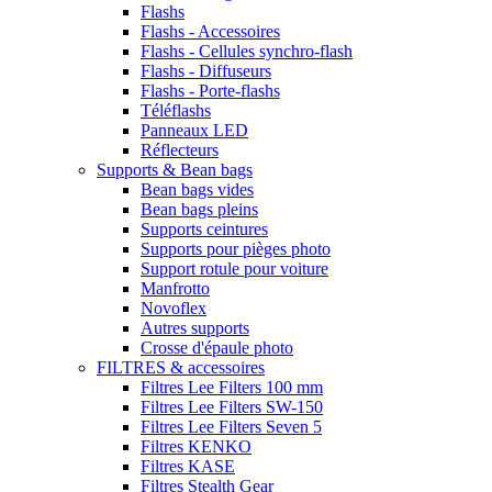
Flashs
Flashs - Accessoires
Flashs - Cellules synchro-flash
Flashs - Diffuseurs
Flashs - Porte-flashs
Téléflashs
Panneaux LED
Réflecteurs
Supports & Bean bags
Bean bags vides
Bean bags pleins
Supports ceintures
Supports pour pièges photo
Support rotule pour voiture
Manfrotto
Novoflex
Autres supports
Crosse d'épaule photo
FILTRES & accessoires
Filtres Lee Filters 100 mm
Filtres Lee Filters SW-150
Filtres Lee Filters Seven 5
Filtres KENKO
Filtres KASE
Filtres Stealth Gear