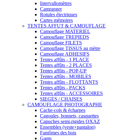
Intervallomètres
Camranger
Rotules électriques
Cartes mémoires
TENTES AFFUT & CAMOUFLAGE
Camouflage MATERIEL
Camouflage TREPIEDS
Camouflage FILETS
Camouflage TISSUS au mètre
Camouflage ADHESIFS
Tentes affûts - 1 PLACE
Tentes affûts - 2 PLACES
Tentes affûts - POP-UP
Tentes affûts - MOBILES
Tentes affûts - FLOTTANTS
Tentes affûts - PACKS
Tentes affûts - ACCESSOIRES
SIEGES / CHAISES
CAMOUFLAGE PHOTOGRAPHE
Cache-cols & écharpes
Cagoules, bonnets, casquettes
Capuches semi-rigides OXAZ
Ensembles (veste+pantalon)
Fantômes des bois
Gants