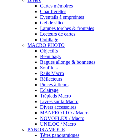
Divers
Cartes mémoires
Chaufferettes
Eventails à empreintes
Gel de silice
Lampes torches & frontales
Lecteurs de cartes
Outillage
MACRO PHOTO
Objectifs
Bean bags
Bagues allonge & bonnettes
Soufflets
Rails Macro
Réflecteurs
Pinces à fleurs
Eclairage
Trépieds Macro
Livres sur la Macro
Divers accessoires
MANFROTTO / Macro
NOVOFLEX / Macro
UNILOC / Macro
PANORAMIQUE
Têtes panoramiques