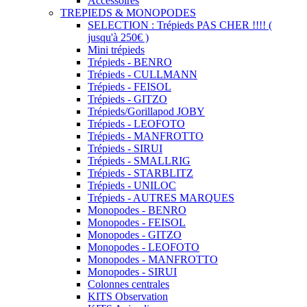
Accessoires
TREPIEDS & MONOPODES
SELECTION : Trépieds PAS CHER !!!! (
jusqu'à 250€ )
Mini trépieds
Trépieds - BENRO
Trépieds - CULLMANN
Trépieds - FEISOL
Trépieds - GITZO
Trépieds/Gorillapod JOBY
Trépieds - LEOFOTO
Trépieds - MANFROTTO
Trépieds - SIRUI
Trépieds - SMALLRIG
Trépieds - STARBLITZ
Trépieds - UNILOC
Trépieds - AUTRES MARQUES
Monopodes - BENRO
Monopodes - FEISOL
Monopodes - GITZO
Monopodes - LEOFOTO
Monopodes - MANFROTTO
Monopodes - SIRUI
Colonnes centrales
KITS Observation