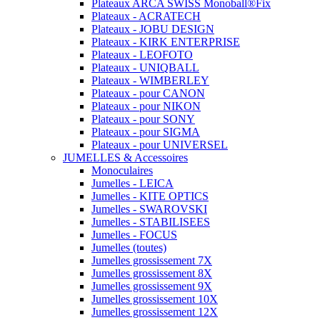
Plateaux ARCA SWISS Monoball®Fix
Plateaux - ACRATECH
Plateaux - JOBU DESIGN
Plateaux - KIRK ENTERPRISE
Plateaux - LEOFOTO
Plateaux - UNIQBALL
Plateaux - WIMBERLEY
Plateaux - pour CANON
Plateaux - pour NIKON
Plateaux - pour SONY
Plateaux - pour SIGMA
Plateaux - pour UNIVERSEL
JUMELLES & Accessoires
Monoculaires
Jumelles - LEICA
Jumelles - KITE OPTICS
Jumelles - SWAROVSKI
Jumelles - STABILISEES
Jumelles - FOCUS
Jumelles (toutes)
Jumelles grossissement 7X
Jumelles grossissement 8X
Jumelles grossissement 9X
Jumelles grossissement 10X
Jumelles grossissement 12X