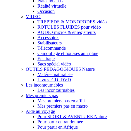
Plateaux en L
Réalité virtuelle
Occasion
VIDEO
TREPIEDS & MONOPODES vidéo
ROTULES FLUIDES pour vidéo
AUDIO micros & enregistreurs
Accessoires
Stabilisateurs
Télécommande
Camouflage et housses anti-pluie
Eclairage
Sacs spécial vidéo
OUTILS PEDAGOGIQUES Nature
Matériel naturaliste
Livres, CD, DVD
Les incontournables
Les incontournables
Mes premiers pas
Mes premiers pas en affût
Mes premiers pas en macro
Aide au voyage
Pour SPORT & AVENTURE Nature
Pour partir en randonnée
Pour partir en Afrique