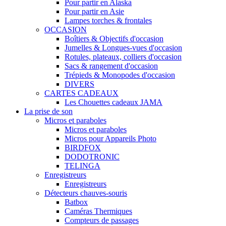
Pour partir en Alaska
Pour partir en Asie
Lampes torches & frontales
OCCASION
Boîtiers & Objectifs d'occasion
Jumelles & Longues-vues d'occasion
Rotules, plateaux, colliers d'occasion
Sacs & rangement d'occasion
Trépieds & Monopodes d'occasion
DIVERS
CARTES CADEAUX
Les Chouettes cadeaux JAMA
La prise de son
Micros et paraboles
Micros et paraboles
Micros pour Appareils Photo
BIRDFOX
DODOTRONIC
TELINGA
Enregistreurs
Enregistreurs
Détecteurs chauves-souris
Batbox
Caméras Thermiques
Compteurs de passages