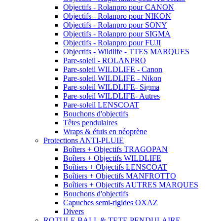
Objectifs - Rolanpro pour CANON
Objectifs - Rolanpro pour NIKON
Objectifs - Rolanpro pour SONY
Objectifs - Rolanpro pour SIGMA
Objectifs - Rolanpro pour FUJI
Objectifs - Wildlife - TTES MARQUES
Pare-soleil - ROLANPRO
Pare-soleil WILDLIFE - Canon
Pare-soleil WILDLIFE - Nikon
Pare-soleil WILDLIFE- Sigma
Pare-soleil WILDLIFE- Autres
Pare-soleil LENSCOAT
Bouchons d'objectifs
Têtes pendulaires
Wraps & étuis en néoprène
Protections ANTI-PLUIE
Boîters + Objectifs TRAGOPAN
Boîters + Objectifs WILDLIFE
Boîtiers + Objectifs LENSCOAT
Boîtiers + Objectifs MANFROTTO
Boîtiers + Objectifs AUTRES MARQUES
Bouchons d'objectifs
Capuches semi-rigides OXAZ
Divers
ROTULE BALL & TETE PENDULAIRE