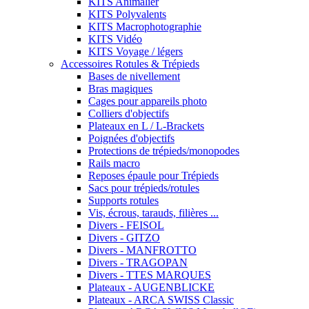
KITS Animalier
KITS Polyvalents
KITS Macrophotographie
KITS Vidéo
KITS Voyage / légers
Accessoires Rotules & Trépieds
Bases de nivellement
Bras magiques
Cages pour appareils photo
Colliers d'objectifs
Plateaux en L / L-Brackets
Poignées d'objectifs
Protections de trépieds/monopodes
Rails macro
Reposes épaule pour Trépieds
Sacs pour trépieds/rotules
Supports rotules
Vis, écrous, tarauds, filières ...
Divers - FEISOL
Divers - GITZO
Divers - MANFROTTO
Divers - TRAGOPAN
Divers - TTES MARQUES
Plateaux - AUGENBLICKE
Plateaux - ARCA SWISS Classic