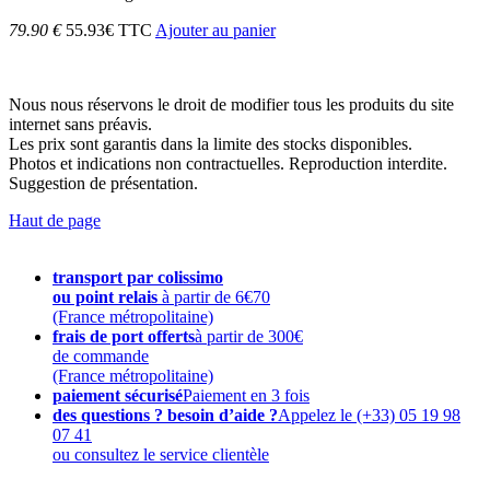
79.90 €
55.93€ TTC
Ajouter au panier
Nous nous réservons le droit de modifier tous les produits du site
internet sans préavis.
Les prix sont garantis dans la limite des stocks disponibles.
Photos et indications non contractuelles. Reproduction interdite.
Suggestion de présentation.
Haut de page
transport par colissimo
ou point relais
à partir de 6€70
(France métropolitaine)
frais de port offerts
à partir de 300€
de commande
(France métropolitaine)
paiement sécurisé
Paiement en 3 fois
des questions ? besoin d’aide ?
Appelez le (+33) 05 19 98
07 41
ou consultez le service clientèle