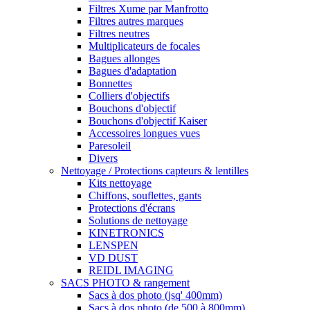
Filtres Xume par Manfrotto
Filtres autres marques
Filtres neutres
Multiplicateurs de focales
Bagues allonges
Bagues d'adaptation
Bonnettes
Colliers d'objectifs
Bouchons d'objectif
Bouchons d'objectif Kaiser
Accessoires longues vues
Paresoleil
Divers
Nettoyage / Protections capteurs & lentilles
Kits nettoyage
Chiffons, souflettes, gants
Protections d'écrans
Solutions de nettoyage
KINETRONICS
LENSPEN
VD DUST
REIDL IMAGING
SACS PHOTO & rangement
Sacs à dos photo (jsq' 400mm)
Sacs à dos photo (de 500 à 800mm)