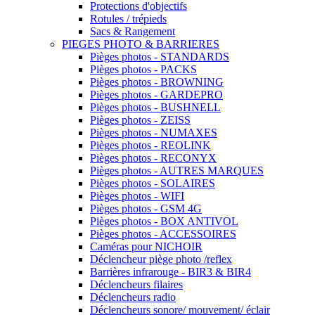
Protections d'objectifs
Rotules / trépieds
Sacs & Rangement
PIEGES PHOTO & BARRIERES
Pièges photos - STANDARDS
Pièges photos - PACKS
Pièges photos - BROWNING
Pièges photos - GARDEPRO
Pièges photos - BUSHNELL
Pièges photos - ZEISS
Pièges photos - NUMAXES
Pièges photos - REOLINK
Pièges photos - RECONYX
Pièges photos - AUTRES MARQUES
Pièges photos - SOLAIRES
Pièges photos - WIFI
Pièges photos - GSM 4G
Pièges photos - BOX ANTIVOL
Pièges photos - ACCESSOIRES
Caméras pour NICHOIR
Déclencheur piège photo /reflex
Barrières infrarouge - BIR3 & BIR4
Déclencheurs filaires
Déclencheurs radio
Déclencheurs sonore/ mouvement/ éclair