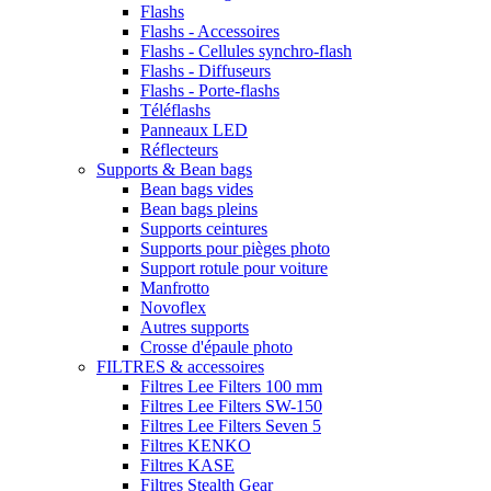
Flashs
Flashs - Accessoires
Flashs - Cellules synchro-flash
Flashs - Diffuseurs
Flashs - Porte-flashs
Téléflashs
Panneaux LED
Réflecteurs
Supports & Bean bags
Bean bags vides
Bean bags pleins
Supports ceintures
Supports pour pièges photo
Support rotule pour voiture
Manfrotto
Novoflex
Autres supports
Crosse d'épaule photo
FILTRES & accessoires
Filtres Lee Filters 100 mm
Filtres Lee Filters SW-150
Filtres Lee Filters Seven 5
Filtres KENKO
Filtres KASE
Filtres Stealth Gear