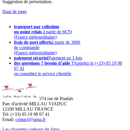
Suggestion de présentation.
Haut de page
transport par colissimo
ou point relais
à partir de 6€70
(France métropolitaine)
frais de port offerts
à partir de 300€
de commande
(France métropolitaine)
paiement sécurisé
Paiement en 3 fois
des questions ? besoin d’aide ?
Appelez le (+33) 05 19 98
07 41
ou consultez le service clientèle
574 rue de Pradals
Parc d'activité MILLAU VIADUC
12100 MILLAU FRANCE
Tel: (+33) 05 19 98 07 41
Email:
contact@jama.fr
Les chouettes cadeaux de Jama