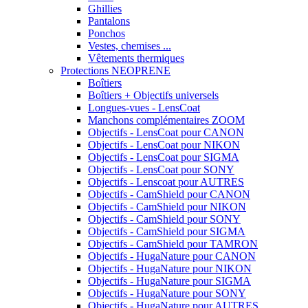
Ghillies
Pantalons
Ponchos
Vestes, chemises ...
Vêtements thermiques
Protections NEOPRENE
Boîtiers
Boîtiers + Objectifs universels
Longues-vues - LensCoat
Manchons complémentaires ZOOM
Objectifs - LensCoat pour CANON
Objectifs - LensCoat pour NIKON
Objectifs - LensCoat pour SIGMA
Objectifs - LensCoat pour SONY
Objectifs - Lenscoat pour AUTRES
Objectifs - CamShield pour CANON
Objectifs - CamShield pour NIKON
Objectifs - CamShield pour SONY
Objectifs - CamShield pour SIGMA
Objectifs - CamShield pour TAMRON
Objectifs - HugaNature pour CANON
Objectifs - HugaNature pour NIKON
Objectifs - HugaNature pour SIGMA
Objectifs - HugaNature pour SONY
Objectifs - HugaNature pour AUTRES