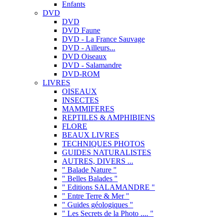
Enfants
DVD
DVD
DVD Faune
DVD - La France Sauvage
DVD - Ailleurs...
DVD Oiseaux
DVD - Salamandre
DVD-ROM
LIVRES
OISEAUX
INSECTES
MAMMIFERES
REPTILES & AMPHIBIENS
FLORE
BEAUX LIVRES
TECHNIQUES PHOTOS
GUIDES NATURALISTES
AUTRES, DIVERS ...
" Balade Nature "
" Belles Balades "
" Editions SALAMANDRE "
" Entre Terre & Mer "
" Guides géologiques "
" Les Secrets de la Photo .... "