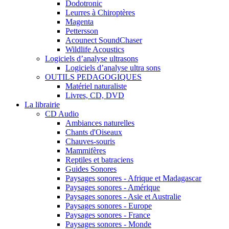
Dodotronic
Leurres à Chiroptères
Magenta
Pettersson
Acounect SoundChaser
Wildlife Acoustics
Logiciels d’analyse ultrasons
Logiciels d’analyse ultra sons
OUTILS PEDAGOGIQUES
Matériel naturaliste
Livres, CD, DVD
La librairie
CD Audio
Ambiances naturelles
Chants d'Oiseaux
Chauves-souris
Mammifères
Reptiles et batraciens
Guides Sonores
Paysages sonores - Afrique et Madagascar
Paysages sonores - Amérique
Paysages sonores - Asie et Australie
Paysages sonores - Europe
Paysages sonores - France
Paysages sonores - Monde