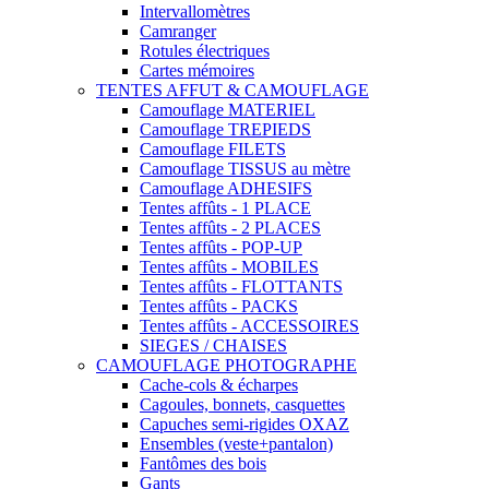
Intervallomètres
Camranger
Rotules électriques
Cartes mémoires
TENTES AFFUT & CAMOUFLAGE
Camouflage MATERIEL
Camouflage TREPIEDS
Camouflage FILETS
Camouflage TISSUS au mètre
Camouflage ADHESIFS
Tentes affûts - 1 PLACE
Tentes affûts - 2 PLACES
Tentes affûts - POP-UP
Tentes affûts - MOBILES
Tentes affûts - FLOTTANTS
Tentes affûts - PACKS
Tentes affûts - ACCESSOIRES
SIEGES / CHAISES
CAMOUFLAGE PHOTOGRAPHE
Cache-cols & écharpes
Cagoules, bonnets, casquettes
Capuches semi-rigides OXAZ
Ensembles (veste+pantalon)
Fantômes des bois
Gants