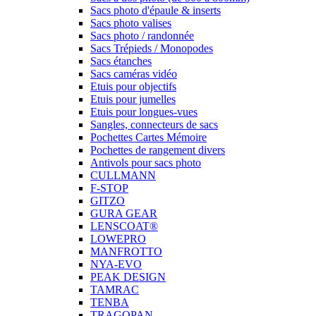
Sacs photo d'épaule & inserts
Sacs photo valises
Sacs photo / randonnée
Sacs Trépieds / Monopodes
Sacs étanches
Sacs caméras vidéo
Etuis pour objectifs
Etuis pour jumelles
Etuis pour longues-vues
Sangles, connecteurs de sacs
Pochettes Cartes Mémoire
Pochettes de rangement divers
Antivols pour sacs photo
CULLMANN
F-STOP
GITZO
GURA GEAR
LENSCOAT®
LOWEPRO
MANFROTTO
NYA-EVO
PEAK DESIGN
TAMRAC
TENBA
TRAGOPAN