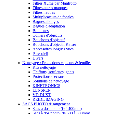
Filtres Xume par Manfrotto
Filtres autres marques
Filtres neutres
Multiplicateurs de focales
Bagues allonges
Bagues d'adaptation
Bonnettes
Colliers d'objectifs
Bouchons d'objectif
Bouchons d'objectif Kaiser
Accessoires longues vues
Paresoleil
Divers
Nettoyage / Protections capteurs & lentilles
Kits nettoyage
Chiffons, souflettes, gants
Protections d'écrans
Solutions de nettoyage
KINETRONICS
LENSPEN
VD DUST
REIDL IMAGING
SACS PHOTO & rangement
Sacs à dos photo (jsq' 400mm)
Sacs à dos photo (de 500 à 800mm)