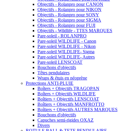
Objectifs - Rolanpro pour CANON
Objectifs - Rolanpro pour NIKON
Objectifs - Rolanpro pour SONY
Objectifs - Rolanpro pour SIGMA
Objectifs - Rolanpro pour FUJI
Objectifs - Wildlife - TTES MARQUES
Pare-soleil - ROLANPRO
Pare-soleil WILDLIFE - Canon
Pare-soleil WILDLIFE - Nikon
Pare-soleil WILDLIFE- Sigma
Pare-soleil WILDLIFE- Autres
Pare-soleil LENSCOAT
Bouchons d'objectifs
Têtes pendulaires
Wraps & étuis en néoprène
Protections ANTI-PLUIE
Boîters + Objectifs TRAGOPAN
Boîters + Objectifs WILDLIFE
Boîtiers + Objectifs LENSCOAT
Boîtiers + Objectifs MANFROTTO
Boîtiers + Objectifs AUTRES MARQUES
Bouchons d'objectifs
Capuches semi-rigides OXAZ
Divers
ROTULE BALL & TETE PENDULAIRE