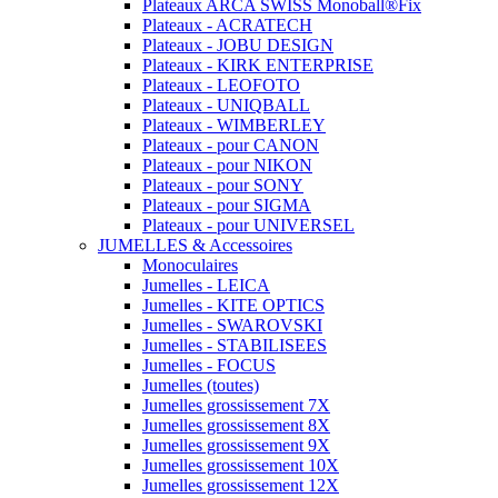
Plateaux ARCA SWISS Monoball®Fix
Plateaux - ACRATECH
Plateaux - JOBU DESIGN
Plateaux - KIRK ENTERPRISE
Plateaux - LEOFOTO
Plateaux - UNIQBALL
Plateaux - WIMBERLEY
Plateaux - pour CANON
Plateaux - pour NIKON
Plateaux - pour SONY
Plateaux - pour SIGMA
Plateaux - pour UNIVERSEL
JUMELLES & Accessoires
Monoculaires
Jumelles - LEICA
Jumelles - KITE OPTICS
Jumelles - SWAROVSKI
Jumelles - STABILISEES
Jumelles - FOCUS
Jumelles (toutes)
Jumelles grossissement 7X
Jumelles grossissement 8X
Jumelles grossissement 9X
Jumelles grossissement 10X
Jumelles grossissement 12X