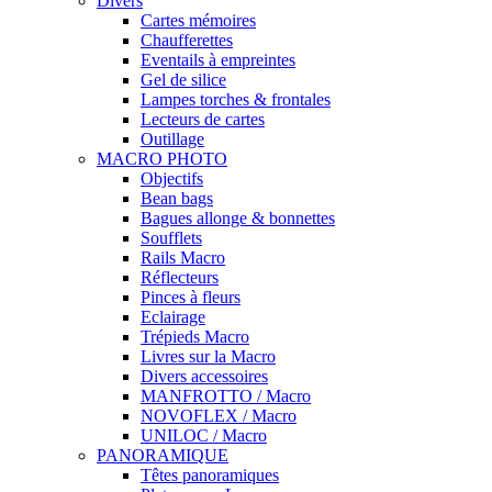
Divers
Cartes mémoires
Chaufferettes
Eventails à empreintes
Gel de silice
Lampes torches & frontales
Lecteurs de cartes
Outillage
MACRO PHOTO
Objectifs
Bean bags
Bagues allonge & bonnettes
Soufflets
Rails Macro
Réflecteurs
Pinces à fleurs
Eclairage
Trépieds Macro
Livres sur la Macro
Divers accessoires
MANFROTTO / Macro
NOVOFLEX / Macro
UNILOC / Macro
PANORAMIQUE
Têtes panoramiques