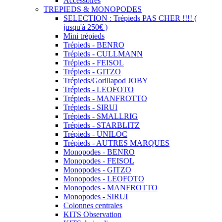
Accessoires
TREPIEDS & MONOPODES
SELECTION : Trépieds PAS CHER !!!! (
jusqu'à 250€ )
Mini trépieds
Trépieds - BENRO
Trépieds - CULLMANN
Trépieds - FEISOL
Trépieds - GITZO
Trépieds/Gorillapod JOBY
Trépieds - LEOFOTO
Trépieds - MANFROTTO
Trépieds - SIRUI
Trépieds - SMALLRIG
Trépieds - STARBLITZ
Trépieds - UNILOC
Trépieds - AUTRES MARQUES
Monopodes - BENRO
Monopodes - FEISOL
Monopodes - GITZO
Monopodes - LEOFOTO
Monopodes - MANFROTTO
Monopodes - SIRUI
Colonnes centrales
KITS Observation