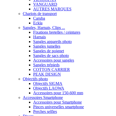
VANGUARD
AUTRES MARQUES
Chariots de transport
Caruba
Eckla
Sangles, Harnais, Clips ...
Fixations bretelles / ceintures
Harnais
Sangles appareils photo
Sangles jumelles
Sangles de poignet
Sangles de sacs photo
Accessoires pour sangles
Sangles trépieds
COTTON CARRIER
PEAK DESIGN
Objectifs photo
Objectifs SIGMA
Objectifs LAOWA
Accessoires pour 150-600 mm
Accessoires Smartphone
Accessoires pour Smartphone
Pinces universelles smartphone
Perches selfies