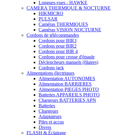
Longues-vues - HAWKE
CAMERA THERMIQUE & NOCTURNE
HIKMICRO
PULSAR
Caméras THERMIQUES
Caméras VISION NOCTURNE
Cordons de télécommandes
Cordons pour BIR3
Cordons pour BIR2
Cordons pour BIR 4
Cordons pour crosse d'épaule
Déclencheurs manuels (filaires)
Cordons jack
Alimentations électriques
Alimentation AUTONOMES
Alimentation BARRIERES
Alimentation PIEGES PHOTO
Batteries APPAREILS PHOTO
Chargeurs BATTERIES APN
Batteries
Chargeurs
Adaptateurs
Piles et accus
Divers
FLASH & Éclairage