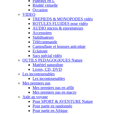
Plateaux en L
Réalité virtuelle
Occasion
VIDEO
TREPIEDS & MONOPODES vidéo
ROTULES FLUIDES pour vidéo
AUDIO micros & enregistreurs
Accessoires
Stabilisateurs
Télécommande
Camouflage et housses anti-pluie
Eclairage
Sacs spécial vidéo
OUTILS PEDAGOGIQUES Nature
Matériel naturaliste
Livres, CD, DVD
Les incontournables
Les incontournables
Mes premiers pas
Mes premiers pas en affût
Mes premiers pas en macro
Aide au voyage
Pour SPORT & AVENTURE Nature
Pour partir en randonnée
Pour partir en Afrique