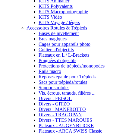
KITS Animalier
KITS Polyvalents
KITS Macrophotographie
KITS Vidéo
KITS Voyage / légers
Accessoires Rotules & Trépieds
Bases de nivellement
Bras magiques
Cages pour appareils photo
Colliers d'objectifs
Plateaux en L / L-Brackets
Poignées d'objectifs
Protections de trépieds/monopodes
Rails macro
Reposes épaule pour Trépieds
Sacs pour trépieds/rotules
Supports rotules
Vis, écrous, tarauds, filières ...
Divers - FEISOL
Divers - GITZO
Divers - MANFROTTO
Divers - TRAGOPAN
Divers - TTES MARQUES
Plateaux - AUGENBLICKE
Plateaux - ARCA SWISS Classic