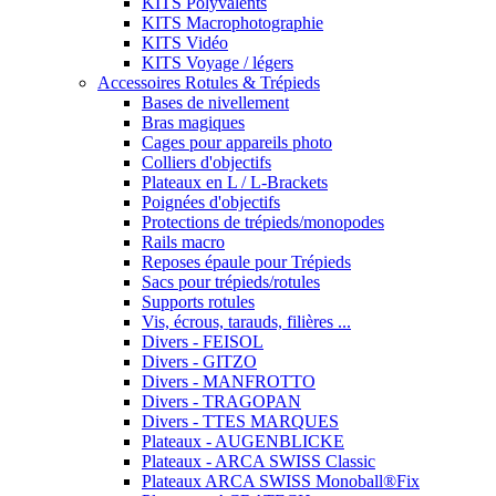
KITS Polyvalents
KITS Macrophotographie
KITS Vidéo
KITS Voyage / légers
Accessoires Rotules & Trépieds
Bases de nivellement
Bras magiques
Cages pour appareils photo
Colliers d'objectifs
Plateaux en L / L-Brackets
Poignées d'objectifs
Protections de trépieds/monopodes
Rails macro
Reposes épaule pour Trépieds
Sacs pour trépieds/rotules
Supports rotules
Vis, écrous, tarauds, filières ...
Divers - FEISOL
Divers - GITZO
Divers - MANFROTTO
Divers - TRAGOPAN
Divers - TTES MARQUES
Plateaux - AUGENBLICKE
Plateaux - ARCA SWISS Classic
Plateaux ARCA SWISS Monoball®Fix