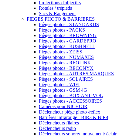
Protections d'objectifs
Rotules / trépieds
Sacs & Rangement
PIEGES PHOTO & BARRIERES
Pièges photos - STANDARDS
Pièges photos - PACKS
Pièges photos - BROWNING
Pièges photos - GARDEPRO
Pièges photos - BUSHNELL
Pièges photos - ZEISS
Pièges photos - NUMAXES
Pièges photos - REOLINK
Pièges photos - RECONYX
Pièges photos - AUTRES MARQUES
Pièges photos - SOLAIRES
Pièges photos - WIFI
Pièges photos - GSM 4G
Pièges photos - BOX ANTIVOL
Pièges photos - ACCESSOIRES
Caméras pour NICHOIR
Déclencheur piège photo /reflex
Barrières infrarouge - BIR3 & BIR4
Déclencheurs filaires
Déclencheurs radio
Déclencheurs sonore/ mouvement/ éclair