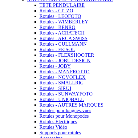
TETE PENDULAIRE
Rotules - GITZO
Rotules - LEOFOTO
Rotules - WIMBERLEY
Rotules - BENRO
Rotules - ACRATECH
Rotules - ARCA SWISS
Rotules - CULLMANN
Rotules - FEISOL
Rotules - FLEXSHOOTER
Rotules - JOBU DESIGN
Rotules - JOBY
Rotules - MANFROTTO
Rotules - NOVOFLEX
Rotules - SMALLRIG
Rotules - SIRUI
Rotules - SUNWAYFOTO
Rotules - UNIQBALL
Rotules - AUTRES MARQUES
Rotules pour longues-vues
Rotules pour Monopodes
Rotules Electriques
Rotules Vidéo
Supports pour rotules