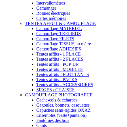
Intervallomètres
Camranger
Rotules électriques
Cartes mémoires
TENTES AFFUT & CAMOUFLAGE
Camouflage MATERIEL
Camouflage TREPIEDS
Camouflage FILETS
Camouflage TISSUS au mètre
Camouflage ADHESIFS
Tentes affûts - 1 PLACE
Tentes affûts - 2 PLACES
Tentes affûts - POP-UP
Tentes affûts - MOBILES
Tentes affûts - FLOTTANTS
Tentes affûts - PACKS
Tentes affûts - ACCESSOIRES
SIEGES / CHAISES
CAMOUFLAGE PHOTOGRAPHE
Cache-cols & écharpes
Cagoules, bonnets, casquettes
Capuches semi-rigides OXAZ
Ensembles (veste+pantalon)
Fantômes des bois
Gants