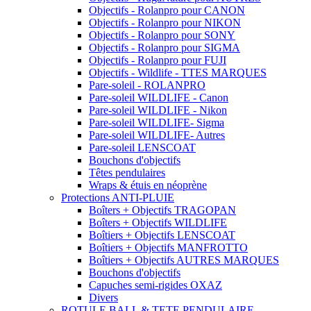
Objectifs - Rolanpro pour CANON
Objectifs - Rolanpro pour NIKON
Objectifs - Rolanpro pour SONY
Objectifs - Rolanpro pour SIGMA
Objectifs - Rolanpro pour FUJI
Objectifs - Wildlife - TTES MARQUES
Pare-soleil - ROLANPRO
Pare-soleil WILDLIFE - Canon
Pare-soleil WILDLIFE - Nikon
Pare-soleil WILDLIFE- Sigma
Pare-soleil WILDLIFE- Autres
Pare-soleil LENSCOAT
Bouchons d'objectifs
Têtes pendulaires
Wraps & étuis en néoprène
Protections ANTI-PLUIE
Boîters + Objectifs TRAGOPAN
Boîters + Objectifs WILDLIFE
Boîtiers + Objectifs LENSCOAT
Boîtiers + Objectifs MANFROTTO
Boîtiers + Objectifs AUTRES MARQUES
Bouchons d'objectifs
Capuches semi-rigides OXAZ
Divers
ROTULE BALL & TETE PENDULAIRE