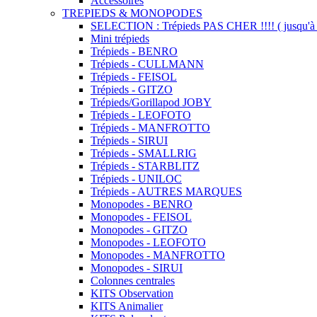
Accessoires
TREPIEDS & MONOPODES
SELECTION : Trépieds PAS CHER !!!! ( jusqu'à 
Mini trépieds
Trépieds - BENRO
Trépieds - CULLMANN
Trépieds - FEISOL
Trépieds - GITZO
Trépieds/Gorillapod JOBY
Trépieds - LEOFOTO
Trépieds - MANFROTTO
Trépieds - SIRUI
Trépieds - SMALLRIG
Trépieds - STARBLITZ
Trépieds - UNILOC
Trépieds - AUTRES MARQUES
Monopodes - BENRO
Monopodes - FEISOL
Monopodes - GITZO
Monopodes - LEOFOTO
Monopodes - MANFROTTO
Monopodes - SIRUI
Colonnes centrales
KITS Observation
KITS Animalier