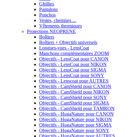
Ghillies
Pantalons
Ponchos
Vestes, chemises ...
Vêtements thermiques
Protections NEOPRENE
Boîtiers
Boîtiers + Objectifs universels
Longues-vues - LensCoat
Manchons complémentaires ZOOM
Objectifs - LensCoat pour CANON
Objectifs - LensCoat pour NIKON
Objectifs - LensCoat pour SIGMA
Objectifs - LensCoat pour SONY
Objectifs - Lenscoat pour AUTRES
Objectifs - CamShield pour CANON
Objectifs - CamShield pour NIKON
Objectifs - CamShield pour SONY
Objectifs - CamShield pour SIGMA
Objectifs - CamShield pour TAMRON
Objectifs - HugaNature pour CANON
Objectifs - HugaNature pour NIKON
Objectifs - HugaNature pour SIGMA
Objectifs - HugaNature pour SONY
Objectifs - HugaNature pour AUTRES