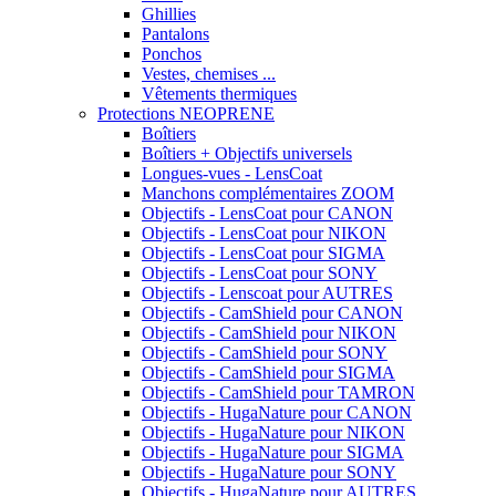
Ghillies
Pantalons
Ponchos
Vestes, chemises ...
Vêtements thermiques
Protections NEOPRENE
Boîtiers
Boîtiers + Objectifs universels
Longues-vues - LensCoat
Manchons complémentaires ZOOM
Objectifs - LensCoat pour CANON
Objectifs - LensCoat pour NIKON
Objectifs - LensCoat pour SIGMA
Objectifs - LensCoat pour SONY
Objectifs - Lenscoat pour AUTRES
Objectifs - CamShield pour CANON
Objectifs - CamShield pour NIKON
Objectifs - CamShield pour SONY
Objectifs - CamShield pour SIGMA
Objectifs - CamShield pour TAMRON
Objectifs - HugaNature pour CANON
Objectifs - HugaNature pour NIKON
Objectifs - HugaNature pour SIGMA
Objectifs - HugaNature pour SONY
Objectifs - HugaNature pour AUTRES