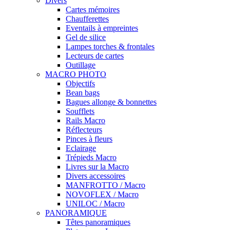
Divers
Cartes mémoires
Chaufferettes
Eventails à empreintes
Gel de silice
Lampes torches & frontales
Lecteurs de cartes
Outillage
MACRO PHOTO
Objectifs
Bean bags
Bagues allonge & bonnettes
Soufflets
Rails Macro
Réflecteurs
Pinces à fleurs
Eclairage
Trépieds Macro
Livres sur la Macro
Divers accessoires
MANFROTTO / Macro
NOVOFLEX / Macro
UNILOC / Macro
PANORAMIQUE
Têtes panoramiques