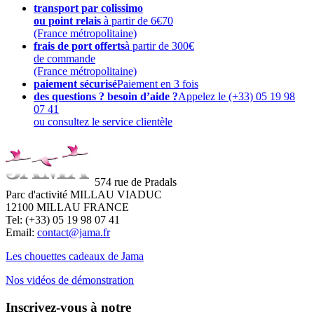
transport par colissimo
ou point relais
à partir de 6€70
(France métropolitaine)
frais de port offerts
à partir de 300€
de commande
(France métropolitaine)
paiement sécurisé
Paiement en 3 fois
des questions ? besoin d’aide ?
Appelez le (+33) 05 19 98
07 41
ou consultez le service clientèle
574 rue de Pradals
Parc d'activité MILLAU VIADUC
12100 MILLAU FRANCE
Tel: (+33) 05 19 98 07 41
Email:
contact@jama.fr
Les chouettes cadeaux de Jama
Nos vidéos de démonstration
Inscrivez-vous à notre