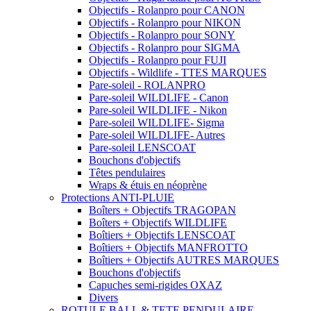
Objectifs - Rolanpro pour CANON
Objectifs - Rolanpro pour NIKON
Objectifs - Rolanpro pour SONY
Objectifs - Rolanpro pour SIGMA
Objectifs - Rolanpro pour FUJI
Objectifs - Wildlife - TTES MARQUES
Pare-soleil - ROLANPRO
Pare-soleil WILDLIFE - Canon
Pare-soleil WILDLIFE - Nikon
Pare-soleil WILDLIFE- Sigma
Pare-soleil WILDLIFE- Autres
Pare-soleil LENSCOAT
Bouchons d'objectifs
Têtes pendulaires
Wraps & étuis en néoprène
Protections ANTI-PLUIE
Boîters + Objectifs TRAGOPAN
Boîters + Objectifs WILDLIFE
Boîtiers + Objectifs LENSCOAT
Boîtiers + Objectifs MANFROTTO
Boîtiers + Objectifs AUTRES MARQUES
Bouchons d'objectifs
Capuches semi-rigides OXAZ
Divers
ROTULE BALL & TETE PENDULAIRE