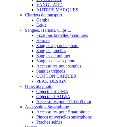
VANGUARD
AUTRES MARQUES
Chariots de transport
Caruba
Eckla
Sangles, Harnais, Clips ...
Fixations bretelles / ceintures
Harnais
Sangles appareils photo
Sangles jumelles
Sangles de poignet
Sangles de sacs photo
Accessoires pour sangles
Sangles trépieds
COTTON CARRIER
PEAK DESIGN
Objectifs photo
Objectifs SIGMA
Objectifs LAOWA
Accessoires pour 150-600 mm
Accessoires Smartphone
Accessoires pour Smartphone
Pinces universelles smartphone
Perches selfies