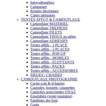
Intervallomètres
Camranger
Rotules électriques
Cartes mémoires
TENTES AFFUT & CAMOUFLAGE
Camouflage MATERIEL
Camouflage TREPIEDS
Camouflage FILETS
Camouflage TISSUS au mètre
Camouflage ADHESIFS
Tentes affûts - 1 PLACE
Tentes affûts - 2 PLACES
Tentes affûts - POP-UP
Tentes affûts - MOBILES
Tentes affûts - FLOTTANTS
Tentes affûts - PACKS
Tentes affûts - ACCESSOIRES
SIEGES / CHAISES
CAMOUFLAGE PHOTOGRAPHE
Cache-cols & écharpes
Cagoules, bonnets, casquettes
Capuches semi-rigides OXAZ
Ensembles (veste+pantalon)
Fantômes des bois
Gants