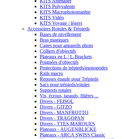
KITS Animalier
KITS Polyvalents
KITS Macrophotographie
KITS Vidéo
KITS Voyage / légers
Accessoires Rotules & Trépieds
Bases de nivellement
Bras magiques
Cages pour appareils photo
Colliers d'objectifs
Plateaux en L / L-Brackets
Poignées d'objectifs
Protections de trépieds/monopodes
Rails macro
Reposes épaule pour Trépieds
Sacs pour trépieds/rotules
Supports rotules
Vis, écrous, tarauds, filières ...
Divers - FEISOL
Divers - GITZO
Divers - MANFROTTO
Divers - TRAGOPAN
Divers - TTES MARQUES
Plateaux - AUGENBLICKE
Plateaux - ARCA SWISS Classic