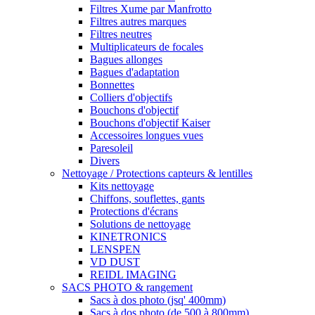
Filtres Xume par Manfrotto
Filtres autres marques
Filtres neutres
Multiplicateurs de focales
Bagues allonges
Bagues d'adaptation
Bonnettes
Colliers d'objectifs
Bouchons d'objectif
Bouchons d'objectif Kaiser
Accessoires longues vues
Paresoleil
Divers
Nettoyage / Protections capteurs & lentilles
Kits nettoyage
Chiffons, souflettes, gants
Protections d'écrans
Solutions de nettoyage
KINETRONICS
LENSPEN
VD DUST
REIDL IMAGING
SACS PHOTO & rangement
Sacs à dos photo (jsq' 400mm)
Sacs à dos photo (de 500 à 800mm)