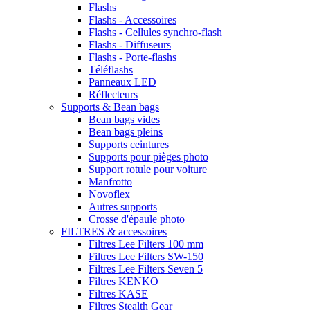
Flashs
Flashs - Accessoires
Flashs - Cellules synchro-flash
Flashs - Diffuseurs
Flashs - Porte-flashs
Téléflashs
Panneaux LED
Réflecteurs
Supports & Bean bags
Bean bags vides
Bean bags pleins
Supports ceintures
Supports pour pièges photo
Support rotule pour voiture
Manfrotto
Novoflex
Autres supports
Crosse d'épaule photo
FILTRES & accessoires
Filtres Lee Filters 100 mm
Filtres Lee Filters SW-150
Filtres Lee Filters Seven 5
Filtres KENKO
Filtres KASE
Filtres Stealth Gear