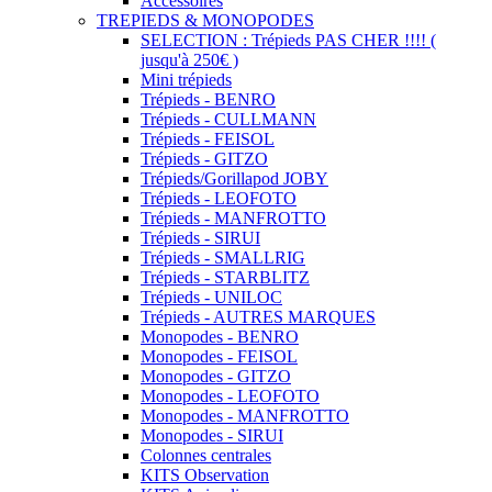
Accessoires
TREPIEDS & MONOPODES
SELECTION : Trépieds PAS CHER !!!! (
jusqu'à 250€ )
Mini trépieds
Trépieds - BENRO
Trépieds - CULLMANN
Trépieds - FEISOL
Trépieds - GITZO
Trépieds/Gorillapod JOBY
Trépieds - LEOFOTO
Trépieds - MANFROTTO
Trépieds - SIRUI
Trépieds - SMALLRIG
Trépieds - STARBLITZ
Trépieds - UNILOC
Trépieds - AUTRES MARQUES
Monopodes - BENRO
Monopodes - FEISOL
Monopodes - GITZO
Monopodes - LEOFOTO
Monopodes - MANFROTTO
Monopodes - SIRUI
Colonnes centrales
KITS Observation