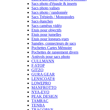
Sacs photo d'épaule & inserts
Sacs photo valises
Sacs photo / randonnée
Sacs Trépieds / Monopodes
Sacs étanches
Sacs caméras vidéo
Etuis pour objectifs
Etuis pour jumelles
Etuis pour longues-vues
Sangles, connecteurs de sacs
Pochettes Cartes Mémoire
Pochettes de rangement divers
Antivols pour sacs photo
CULLMANN
F-STOP
GITZO
GURA GEAR
LENSCOAT®
LOWEPRO
MANFROTTO
NYA-EVO
PEAK DESIGN
TAMRAC
TENBA
TRAGOPAN