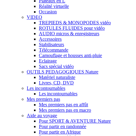
Plateaux en L
Réalité virtuelle
Occasion
VIDEO
TREPIEDS & MONOPODES vidéo
ROTULES FLUIDES pour vidéo
AUDIO micros & enregistreurs
Accessoires
Stabilisateurs
Télécommande
Camouflage et housses anti-pluie
Eclairage
Sacs spécial vidéo
OUTILS PEDAGOGIQUES Nature
Matériel naturaliste
Livres, CD, DVD
Les incontournables
Les incontournables
Mes premiers pas
Mes premiers pas en affût
Mes premiers pas en macro
Aide au voyage
Pour SPORT & AVENTURE Nature
Pour partir en randonnée
Pour partir en Afrique