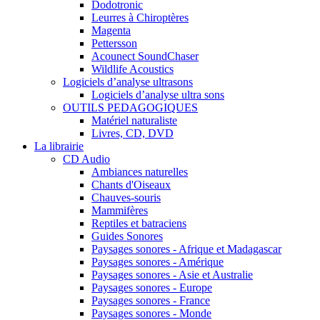
Dodotronic
Leurres à Chiroptères
Magenta
Pettersson
Acounect SoundChaser
Wildlife Acoustics
Logiciels d’analyse ultrasons
Logiciels d’analyse ultra sons
OUTILS PEDAGOGIQUES
Matériel naturaliste
Livres, CD, DVD
La librairie
CD Audio
Ambiances naturelles
Chants d'Oiseaux
Chauves-souris
Mammifères
Reptiles et batraciens
Guides Sonores
Paysages sonores - Afrique et Madagascar
Paysages sonores - Amérique
Paysages sonores - Asie et Australie
Paysages sonores - Europe
Paysages sonores - France
Paysages sonores - Monde