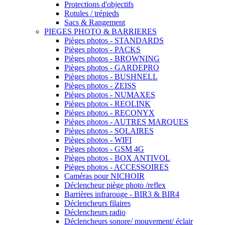
Protections d'objectifs
Rotules / trépieds
Sacs & Rangement
PIEGES PHOTO & BARRIERES
Pièges photos - STANDARDS
Pièges photos - PACKS
Pièges photos - BROWNING
Pièges photos - GARDEPRO
Pièges photos - BUSHNELL
Pièges photos - ZEISS
Pièges photos - NUMAXES
Pièges photos - REOLINK
Pièges photos - RECONYX
Pièges photos - AUTRES MARQUES
Pièges photos - SOLAIRES
Pièges photos - WIFI
Pièges photos - GSM 4G
Pièges photos - BOX ANTIVOL
Pièges photos - ACCESSOIRES
Caméras pour NICHOIR
Déclencheur piège photo /reflex
Barrières infrarouge - BIR3 & BIR4
Déclencheurs filaires
Déclencheurs radio
Déclencheurs sonore/ mouvement/ éclair