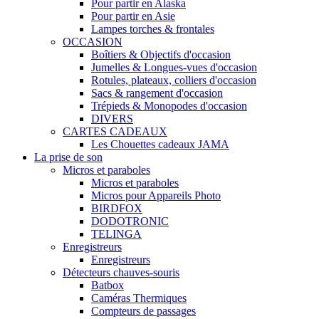
Pour partir en Alaska
Pour partir en Asie
Lampes torches & frontales
OCCASION
Boîtiers & Objectifs d'occasion
Jumelles & Longues-vues d'occasion
Rotules, plateaux, colliers d'occasion
Sacs & rangement d'occasion
Trépieds & Monopodes d'occasion
DIVERS
CARTES CADEAUX
Les Chouettes cadeaux JAMA
La prise de son
Micros et paraboles
Micros et paraboles
Micros pour Appareils Photo
BIRDFOX
DODOTRONIC
TELINGA
Enregistreurs
Enregistreurs
Détecteurs chauves-souris
Batbox
Caméras Thermiques
Compteurs de passages