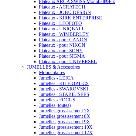
Plateaux ARCA SWISS Monoball®Fix
Plateaux - ACRATECH
Plateaux - JOBU DESIGN
Plateaux - KIRK ENTERPRISE
Plateaux - LEOFOTO
Plateaux - UNIQBALL
Plateaux - WIMBERLEY
Plateaux - pour CANON
Plateaux - pour NIKON
Plateaux - pour SONY
Plateaux - pour SIGMA
Plateaux - pour UNIVERSEL
JUMELLES & Accessoires
Monoculaires
Jumelles - LEICA
Jumelles - KITE OPTICS
Jumelles - SWAROVSKI
Jumelles - STABILISEES
Jumelles - FOCUS
Jumelles (toutes)
Jumelles grossissement 7X
Jumelles grossissement 8X
Jumelles grossissement 9X
Jumelles grossissement 10X
Jumelles grossissement 12X