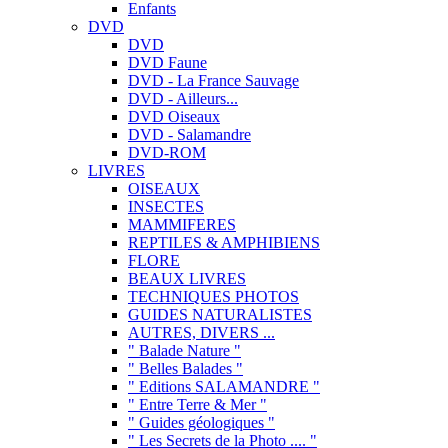
Enfants
DVD
DVD
DVD Faune
DVD - La France Sauvage
DVD - Ailleurs...
DVD Oiseaux
DVD - Salamandre
DVD-ROM
LIVRES
OISEAUX
INSECTES
MAMMIFERES
REPTILES & AMPHIBIENS
FLORE
BEAUX LIVRES
TECHNIQUES PHOTOS
GUIDES NATURALISTES
AUTRES, DIVERS ...
" Balade Nature "
" Belles Balades "
" Editions SALAMANDRE "
" Entre Terre & Mer "
" Guides géologiques "
" Les Secrets de la Photo .... "