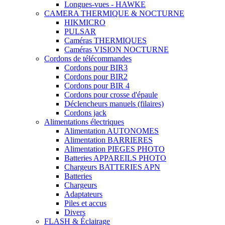
Longues-vues - HAWKE
CAMERA THERMIQUE & NOCTURNE
HIKMICRO
PULSAR
Caméras THERMIQUES
Caméras VISION NOCTURNE
Cordons de télécommandes
Cordons pour BIR3
Cordons pour BIR2
Cordons pour BIR 4
Cordons pour crosse d'épaule
Déclencheurs manuels (filaires)
Cordons jack
Alimentations électriques
Alimentation AUTONOMES
Alimentation BARRIERES
Alimentation PIEGES PHOTO
Batteries APPAREILS PHOTO
Chargeurs BATTERIES APN
Batteries
Chargeurs
Adaptateurs
Piles et accus
Divers
FLASH & Éclairage