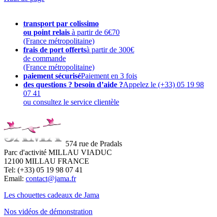
transport par colissimo
ou point relais
à partir de 6€70
(France métropolitaine)
frais de port offerts
à partir de 300€
de commande
(France métropolitaine)
paiement sécurisé
Paiement en 3 fois
des questions ? besoin d’aide ?
Appelez le (+33) 05 19 98
07 41
ou consultez le service clientèle
574 rue de Pradals
Parc d'activité MILLAU VIADUC
12100 MILLAU FRANCE
Tel: (+33) 05 19 98 07 41
Email:
contact@jama.fr
Les chouettes cadeaux de Jama
Nos vidéos de démonstration