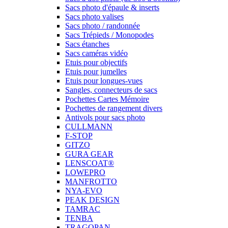
Sacs photo d'épaule & inserts
Sacs photo valises
Sacs photo / randonnée
Sacs Trépieds / Monopodes
Sacs étanches
Sacs caméras vidéo
Etuis pour objectifs
Etuis pour jumelles
Etuis pour longues-vues
Sangles, connecteurs de sacs
Pochettes Cartes Mémoire
Pochettes de rangement divers
Antivols pour sacs photo
CULLMANN
F-STOP
GITZO
GURA GEAR
LENSCOAT®
LOWEPRO
MANFROTTO
NYA-EVO
PEAK DESIGN
TAMRAC
TENBA
TRAGOPAN