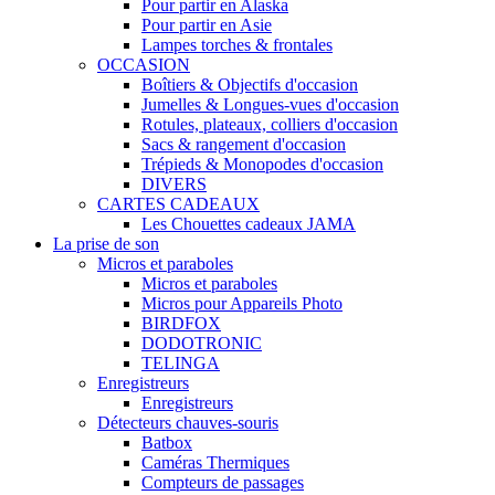
Pour partir en Alaska
Pour partir en Asie
Lampes torches & frontales
OCCASION
Boîtiers & Objectifs d'occasion
Jumelles & Longues-vues d'occasion
Rotules, plateaux, colliers d'occasion
Sacs & rangement d'occasion
Trépieds & Monopodes d'occasion
DIVERS
CARTES CADEAUX
Les Chouettes cadeaux JAMA
La prise de son
Micros et paraboles
Micros et paraboles
Micros pour Appareils Photo
BIRDFOX
DODOTRONIC
TELINGA
Enregistreurs
Enregistreurs
Détecteurs chauves-souris
Batbox
Caméras Thermiques
Compteurs de passages