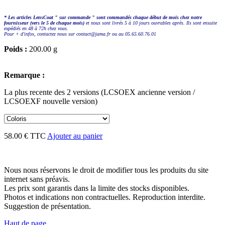
* Les articles LensCoat " sur commande " sont commandés chaque début de mois chez notre
fournisseur (vers le 5 de chaque mois)
et nous sont livrés 5 à 10 jours ouvrables après. Ils sont ensuite
expédiés en 48 à 72h chez vous.
Pour + d'infos, contactez nous sur contact@jama.fr ou au 05.65.60.76.01
Poids :
200.00 g
Remarque :
La plus recente des 2 versions (LCSOEX ancienne version /
LCSOEXF nouvelle version)
58.00 € TTC
Ajouter au panier
Nous nous réservons le droit de modifier tous les produits du site
internet sans préavis.
Les prix sont garantis dans la limite des stocks disponibles.
Photos et indications non contractuelles. Reproduction interdite.
Suggestion de présentation.
Haut de page