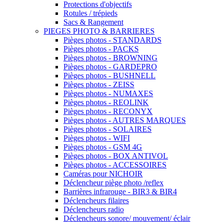
Protections d'objectifs
Rotules / trépieds
Sacs & Rangement
PIEGES PHOTO & BARRIERES
Pièges photos - STANDARDS
Pièges photos - PACKS
Pièges photos - BROWNING
Pièges photos - GARDEPRO
Pièges photos - BUSHNELL
Pièges photos - ZEISS
Pièges photos - NUMAXES
Pièges photos - REOLINK
Pièges photos - RECONYX
Pièges photos - AUTRES MARQUES
Pièges photos - SOLAIRES
Pièges photos - WIFI
Pièges photos - GSM 4G
Pièges photos - BOX ANTIVOL
Pièges photos - ACCESSOIRES
Caméras pour NICHOIR
Déclencheur piège photo /reflex
Barrières infrarouge - BIR3 & BIR4
Déclencheurs filaires
Déclencheurs radio
Déclencheurs sonore/ mouvement/ éclair