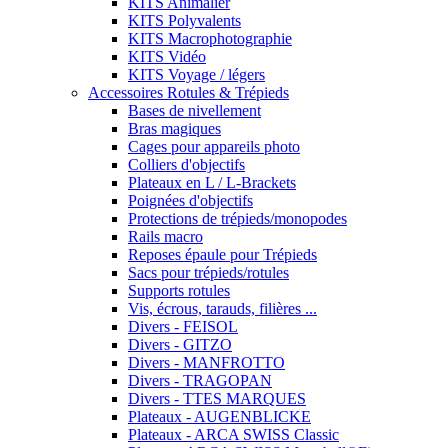
KITS Animalier
KITS Polyvalents
KITS Macrophotographie
KITS Vidéo
KITS Voyage / légers
Accessoires Rotules & Trépieds
Bases de nivellement
Bras magiques
Cages pour appareils photo
Colliers d'objectifs
Plateaux en L / L-Brackets
Poignées d'objectifs
Protections de trépieds/monopodes
Rails macro
Reposes épaule pour Trépieds
Sacs pour trépieds/rotules
Supports rotules
Vis, écrous, tarauds, filières ...
Divers - FEISOL
Divers - GITZO
Divers - MANFROTTO
Divers - TRAGOPAN
Divers - TTES MARQUES
Plateaux - AUGENBLICKE
Plateaux - ARCA SWISS Classic