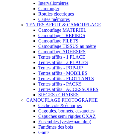
Intervallomètres
Camranger
Rotules électriques
Cartes mémoires
TENTES AFFUT & CAMOUFLAGE
Camouflage MATERIEL
Camouflage TREPIEDS
Camouflage FILETS
Camouflage TISSUS au mètre
Camouflage ADHESIFS
Tentes affûts - 1 PLACE
Tentes affûts - 2 PLACES
Tentes affûts - POP-UP
Tentes affûts - MOBILES
Tentes affûts - FLOTTANTS
Tentes affûts - PACKS
Tentes affûts - ACCESSOIRES
SIEGES / CHAISES
CAMOUFLAGE PHOTOGRAPHE
Cache-cols & écharpes
Cagoules, bonnets, casquettes
Capuches semi-rigides OXAZ
Ensembles (veste+pantalon)
Fantômes des bois
Gants