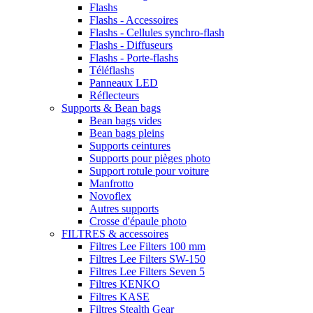
Flashs
Flashs - Accessoires
Flashs - Cellules synchro-flash
Flashs - Diffuseurs
Flashs - Porte-flashs
Téléflashs
Panneaux LED
Réflecteurs
Supports & Bean bags
Bean bags vides
Bean bags pleins
Supports ceintures
Supports pour pièges photo
Support rotule pour voiture
Manfrotto
Novoflex
Autres supports
Crosse d'épaule photo
FILTRES & accessoires
Filtres Lee Filters 100 mm
Filtres Lee Filters SW-150
Filtres Lee Filters Seven 5
Filtres KENKO
Filtres KASE
Filtres Stealth Gear