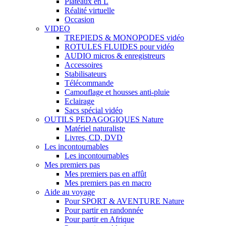
Plateaux en L
Réalité virtuelle
Occasion
VIDEO
TREPIEDS & MONOPODES vidéo
ROTULES FLUIDES pour vidéo
AUDIO micros & enregistreurs
Accessoires
Stabilisateurs
Télécommande
Camouflage et housses anti-pluie
Eclairage
Sacs spécial vidéo
OUTILS PEDAGOGIQUES Nature
Matériel naturaliste
Livres, CD, DVD
Les incontournables
Les incontournables
Mes premiers pas
Mes premiers pas en affût
Mes premiers pas en macro
Aide au voyage
Pour SPORT & AVENTURE Nature
Pour partir en randonnée
Pour partir en Afrique