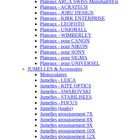
Plateaux ARCA SWISS Monoball®Fix
Plateaux - ACRATECH
Plateaux - JOBU DESIGN
Plateaux - KIRK ENTERPRISE
Plateaux - LEOFOTO
Plateaux - UNIQBALL
Plateaux - WIMBERLEY
Plateaux - pour CANON
Plateaux - pour NIKON
Plateaux - pour SONY
Plateaux - pour SIGMA
Plateaux - pour UNIVERSEL
JUMELLES & Accessoires
Monoculaires
Jumelles - LEICA
Jumelles - KITE OPTICS
Jumelles - SWAROVSKI
Jumelles - STABILISEES
Jumelles - FOCUS
Jumelles (toutes)
Jumelles grossissement 7X
Jumelles grossissement 8X
Jumelles grossissement 9X
Jumelles grossissement 10X
Jumelles grossissement 12X