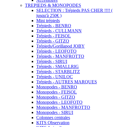
Accessoires
TREPIEDS & MONOPODES
SELECTION : Trépieds PAS CHER !!!! (
jusqu'à 250€ )
Mini trépieds
Trépieds - BENRO
Trépieds - CULLMANN
Trépieds - FEISOL
Trépieds - GITZO
Trépieds/Gorillapod JOBY
Trépieds - LEOFOTO
Trépieds - MANFROTTO
Trépieds - SIRUI
Trépieds - SMALLRIG
Trépieds - STARBLITZ
Trépieds - UNILOC
Trépieds - AUTRES MARQUES
Monopodes - BENRO
Monopodes - FEISOL
Monopodes - GITZO
Monopodes - LEOFOTO
Monopodes - MANFROTTO
Monopodes - SIRUI
Colonnes centrales
KITS Observation