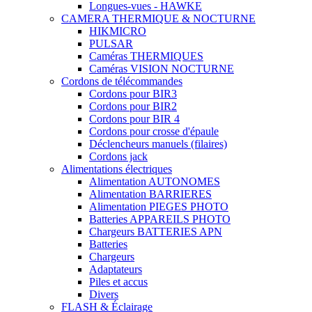
Longues-vues - HAWKE
CAMERA THERMIQUE & NOCTURNE
HIKMICRO
PULSAR
Caméras THERMIQUES
Caméras VISION NOCTURNE
Cordons de télécommandes
Cordons pour BIR3
Cordons pour BIR2
Cordons pour BIR 4
Cordons pour crosse d'épaule
Déclencheurs manuels (filaires)
Cordons jack
Alimentations électriques
Alimentation AUTONOMES
Alimentation BARRIERES
Alimentation PIEGES PHOTO
Batteries APPAREILS PHOTO
Chargeurs BATTERIES APN
Batteries
Chargeurs
Adaptateurs
Piles et accus
Divers
FLASH & Éclairage