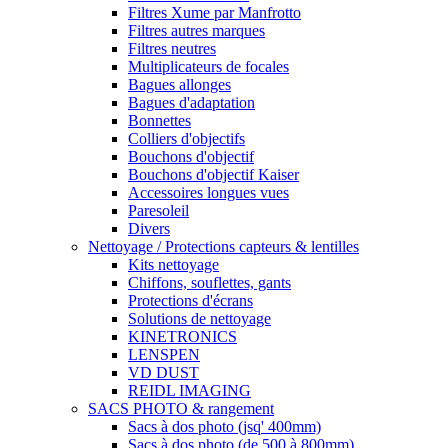
Filtres Xume par Manfrotto
Filtres autres marques
Filtres neutres
Multiplicateurs de focales
Bagues allonges
Bagues d'adaptation
Bonnettes
Colliers d'objectifs
Bouchons d'objectif
Bouchons d'objectif Kaiser
Accessoires longues vues
Paresoleil
Divers
Nettoyage / Protections capteurs & lentilles
Kits nettoyage
Chiffons, souflettes, gants
Protections d'écrans
Solutions de nettoyage
KINETRONICS
LENSPEN
VD DUST
REIDL IMAGING
SACS PHOTO & rangement
Sacs à dos photo (jsq' 400mm)
Sacs à dos photo (de 500 à 800mm)