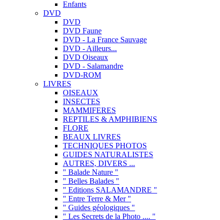
Enfants
DVD
DVD
DVD Faune
DVD - La France Sauvage
DVD - Ailleurs...
DVD Oiseaux
DVD - Salamandre
DVD-ROM
LIVRES
OISEAUX
INSECTES
MAMMIFERES
REPTILES & AMPHIBIENS
FLORE
BEAUX LIVRES
TECHNIQUES PHOTOS
GUIDES NATURALISTES
AUTRES, DIVERS ...
" Balade Nature "
" Belles Balades "
" Editions SALAMANDRE "
" Entre Terre & Mer "
" Guides géologiques "
" Les Secrets de la Photo .... "