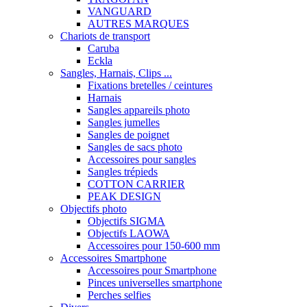
VANGUARD
AUTRES MARQUES
Chariots de transport
Caruba
Eckla
Sangles, Harnais, Clips ...
Fixations bretelles / ceintures
Harnais
Sangles appareils photo
Sangles jumelles
Sangles de poignet
Sangles de sacs photo
Accessoires pour sangles
Sangles trépieds
COTTON CARRIER
PEAK DESIGN
Objectifs photo
Objectifs SIGMA
Objectifs LAOWA
Accessoires pour 150-600 mm
Accessoires Smartphone
Accessoires pour Smartphone
Pinces universelles smartphone
Perches selfies