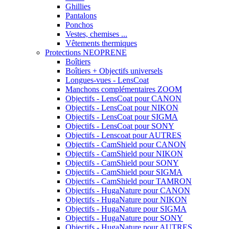
Ghillies
Pantalons
Ponchos
Vestes, chemises ...
Vêtements thermiques
Protections NEOPRENE
Boîtiers
Boîtiers + Objectifs universels
Longues-vues - LensCoat
Manchons complémentaires ZOOM
Objectifs - LensCoat pour CANON
Objectifs - LensCoat pour NIKON
Objectifs - LensCoat pour SIGMA
Objectifs - LensCoat pour SONY
Objectifs - Lenscoat pour AUTRES
Objectifs - CamShield pour CANON
Objectifs - CamShield pour NIKON
Objectifs - CamShield pour SONY
Objectifs - CamShield pour SIGMA
Objectifs - CamShield pour TAMRON
Objectifs - HugaNature pour CANON
Objectifs - HugaNature pour NIKON
Objectifs - HugaNature pour SIGMA
Objectifs - HugaNature pour SONY
Objectifs - HugaNature pour AUTRES