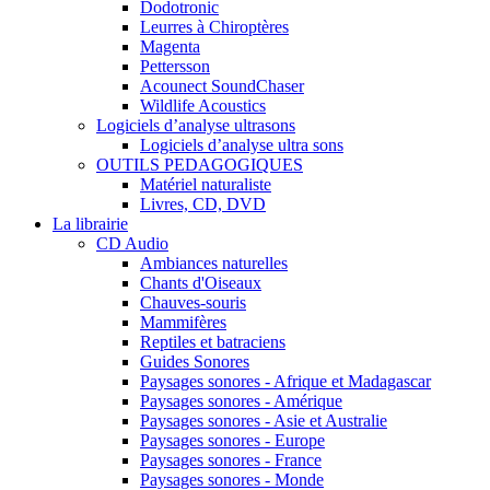
Dodotronic
Leurres à Chiroptères
Magenta
Pettersson
Acounect SoundChaser
Wildlife Acoustics
Logiciels d’analyse ultrasons
Logiciels d’analyse ultra sons
OUTILS PEDAGOGIQUES
Matériel naturaliste
Livres, CD, DVD
La librairie
CD Audio
Ambiances naturelles
Chants d'Oiseaux
Chauves-souris
Mammifères
Reptiles et batraciens
Guides Sonores
Paysages sonores - Afrique et Madagascar
Paysages sonores - Amérique
Paysages sonores - Asie et Australie
Paysages sonores - Europe
Paysages sonores - France
Paysages sonores - Monde