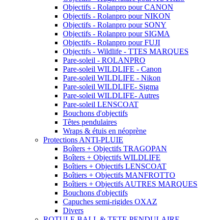
Objectifs - Rolanpro pour CANON
Objectifs - Rolanpro pour NIKON
Objectifs - Rolanpro pour SONY
Objectifs - Rolanpro pour SIGMA
Objectifs - Rolanpro pour FUJI
Objectifs - Wildlife - TTES MARQUES
Pare-soleil - ROLANPRO
Pare-soleil WILDLIFE - Canon
Pare-soleil WILDLIFE - Nikon
Pare-soleil WILDLIFE- Sigma
Pare-soleil WILDLIFE- Autres
Pare-soleil LENSCOAT
Bouchons d'objectifs
Têtes pendulaires
Wraps & étuis en néoprène
Protections ANTI-PLUIE
Boîters + Objectifs TRAGOPAN
Boîters + Objectifs WILDLIFE
Boîtiers + Objectifs LENSCOAT
Boîtiers + Objectifs MANFROTTO
Boîtiers + Objectifs AUTRES MARQUES
Bouchons d'objectifs
Capuches semi-rigides OXAZ
Divers
ROTULE BALL & TETE PENDULAIRE