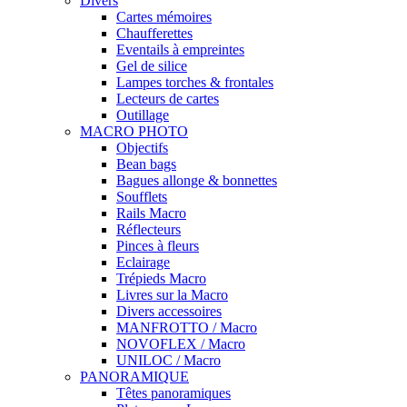
Divers
Cartes mémoires
Chaufferettes
Eventails à empreintes
Gel de silice
Lampes torches & frontales
Lecteurs de cartes
Outillage
MACRO PHOTO
Objectifs
Bean bags
Bagues allonge & bonnettes
Soufflets
Rails Macro
Réflecteurs
Pinces à fleurs
Eclairage
Trépieds Macro
Livres sur la Macro
Divers accessoires
MANFROTTO / Macro
NOVOFLEX / Macro
UNILOC / Macro
PANORAMIQUE
Têtes panoramiques