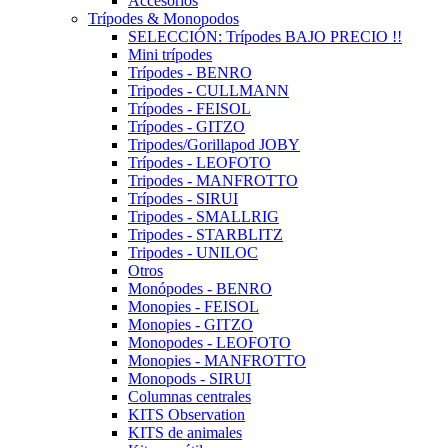
Accesorios
Trípodes & Monopodos
SELECCIÓN: Trípodes BAJO PRECIO !!
Mini trípodes
Trípodes - BENRO
Tripodes - CULLMANN
Trípodes - FEISOL
Trípodes - GITZO
Tripodes/Gorillapod JOBY
Trípodes - LEOFOTO
Tripodes - MANFROTTO
Trípodes - SIRUI
Tripodes - SMALLRIG
Tripodes - STARBLITZ
Tripodes - UNILOC
Otros
Monópodes - BENRO
Monopies - FEISOL
Monopies - GITZO
Monopodes - LEOFOTO
Monopies - MANFROTTO
Monopods - SIRUI
Columnas centrales
KITS Observation
KITS de animales