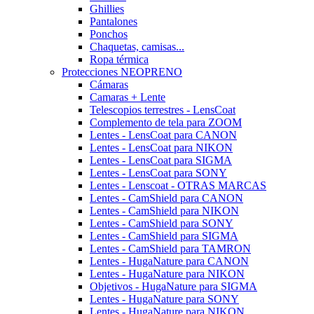
Ghillies
Pantalones
Ponchos
Chaquetas, camisas...
Ropa térmica
Protecciones NEOPRENO
Cámaras
Camaras + Lente
Telescopios terrestres - LensCoat
Complemento de tela para ZOOM
Lentes - LensCoat para CANON
Lentes - LensCoat para NIKON
Lentes - LensCoat para SIGMA
Lentes - LensCoat para SONY
Lentes - Lenscoat - OTRAS MARCAS
Lentes - CamShield para CANON
Lentes - CamShield para NIKON
Lentes - CamShield para SONY
Lentes - CamShield para SIGMA
Lentes - CamShield para TAMRON
Lentes - HugaNature para CANON
Lentes - HugaNature para NIKON
Objetivos - HugaNature para SIGMA
Lentes - HugaNature para SONY
Lentes - HugaNature para NIKON