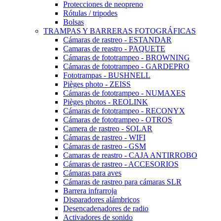
Protecciones de neopreno
Rótulas / tripodes
Bolsas
TRAMPAS Y BARRERAS FOTOGRÁFICAS
Cámaras de rastreo - ESTANDAR
Camaras de reastro - PAQUETE
Cámaras de fototrampeo - BROWNING
Cámaras de fototrampeo - GARDEPRO
Fototrampas - BUSHNELL
Pièges photo - ZEISS
Cámaras de fototrampeo - NUMAXES
Pièges photos - REOLINK
Cámaras de fototrampeo - RECONYX
Cámaras de fototrampeo - OTROS
Camera de rastreo - SOLAR
Cámaras de rastreo - WIFI
Cámaras de rastreo - GSM
Camaras de reastro - CAJA ANTIRROBO
Cámaras de rastreo - ACCESORIOS
Cámaras para aves
Cámaras de rastreo para cámaras SLR
Barrera infrarroja
Disparadores alámbricos
Desencadenadores de radio
Activadores de sonido