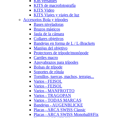
Kits versátiles
KITS de macrofotografía
KITS Video
KITS Viajes y viajes de luz
Accesorios Bola y trípodes
Bases niveladoras
Brazos mágicos
Jaula de la cámara
Collares objetivos
Bandejas en forma de L / L-Brackets
Manijas del objetivo
Protectores de trípode/monópode
Carriles macro
Apoyabrazos para trípodes
Bolsas de trípode
Soportes de rótula
Tornillos, tuercas, machos, terrajas...
Varios - FEISOL
Varios - FEISOL
Varios - MANFROTTO
Varios - TRAGOPAN
Varios - TODAS MARCAS
Bandejas - AUGENBLICKE
Placas - ARCA SWISS Classic
Placas - ARCA SWISS Monoball®Fix