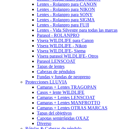
Lentes - Rolanpro para CANON
Lentes - Rolanpro para NIKON
Lentes - Rolanpro para SONY
Lentes - Rolanpro para SIGMA
Lentes - Rolanpro para FUJI
Lentes - Vida Silvestre para todas las marcas
Parasol - ROLANPRO
Visera WILDLIFE para Canon
Visera WILDLIFE - Nikon
Visera WILDLIFE- Sigma
Visera parasol WILDLIFE- Otros
Parasol LENSCOAT
Tapas de lentes
Cabezas de péndulos
Fundas y fundas de neopreno
Protecciones LLUVIA
Camaras + Lentes TRAGOPAN
Casos + lente WILDLIFE
Camaras + Lentes LENSCOAT
Camaras + Lentes MANFROTTO
Camaras + Lentes OTRAS MARCAS
Tapas del objetivos
Capotas semirrígidas OXAZ
Diverso
Rótulas & Cabezas de péndulo