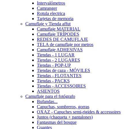
Intervalómetros
Camranger
Rotula electrica
Tarjetas de memoria
Camuflaje y Tienda affut
Camuflaje MATERIAL
Camuflaje TRÍPODES
REDES DE CAMUFLAJE
TELA de camuflaje por metros
Camuflaje ADHESIVAS
Tiendas - 1 LUGAR
Tiendas - 2 LUGARES
Tiendas - POP-UP
Tiendas de caza - MÓVILES
Tiendas - FLOTANTES
Tiendas - PACKS
Tiendas - ACCESSOIRES
ASIENTOS
Camuflaje para el fotógrafo
Bufandas...
Capuchas, sombreros, gorras
OXAZ - Capuches semi-rigides & accessoires
Juntos (chaqueta + pantalones)
Fantasmas del bosque
Guantes