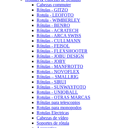
Cabezas commuter
Rótulas - GITZO
Rotula - LEOFOTO
Rotula - WIMBERLEY
Rótulas - BENRO
Rótulas - ACRATECH
Rótulas - ARCA SWISS
Rótulas - CULLMANN
Rótulas - FEISOL
Rótulas - FLEXSHOOTER
Rótulas - JOBU DESIGN
Rótulas - JOBY
Rótulas - MANFROTTO
Rotulas - NOVOFLEX
Rótulas – SMALLRIG
Rótulas - SIRUI
Rótulas - SUNWAYFOTO
Rotulas - UNIQBALL
Rotulas - OTRAS MARCAS
Rótulas para telescopios
Rotulas para monopodos
Rotulas Electricas
Cabezas de vídeo
Soportes de rótula