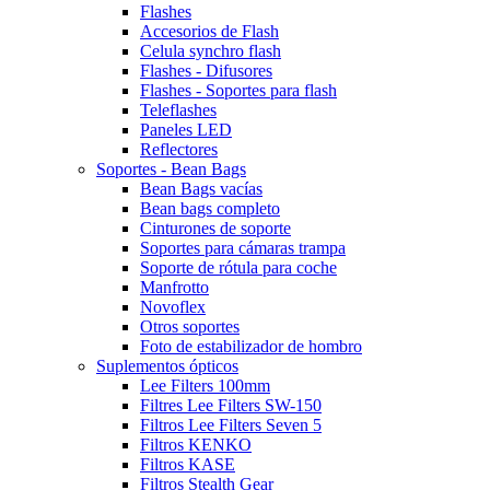
Flashes
Accesorios de Flash
Celula synchro flash
Flashes - Difusores
Flashes - Soportes para flash
Teleflashes
Paneles LED
Reflectores
Soportes - Bean Bags
Bean Bags vacías
Bean bags completo
Cinturones de soporte
Soportes para cámaras trampa
Soporte de rótula para coche
Manfrotto
Novoflex
Otros soportes
Foto de estabilizador de hombro
Suplementos ópticos
Lee Filters 100mm
Filtres Lee Filters SW-150
Filtros Lee Filters Seven 5
Filtros KENKO
Filtros KASE
Filtros Stealth Gear