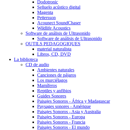
Dodotronic
Señuelo acústico digital
Magenta
Pettersson
Acounect SoundChaser
Wildlife Acoustics
Software de análisis de Ultrasonido
Software de análisis de Ultrasonido
OUTILS PEDAGOGIQUES
material naturalista
Libros, CD, DVD
La biblioteca
CD de audio
Ambientes naturales
Canciones de pájaros
Los murciélagos
Mamíferos
Reptiles y anfibios
Guides Sonores
Paisajes Sonoros - África y Madagascar
Paysages sonores - Amérique
Paisajes Sonoros - Asia y Australia
Paisajes Sonoros - Europa
Paisajes Sonoros - Francia
Paisajes Sonoros - El mundo