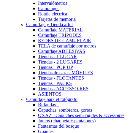
Intervalómetros
Camranger
Rotula electrica
Tarjetas de memoria
Camuflaje y Tienda affut
Camuflaje MATERIAL
Camuflaje TRÍPODES
REDES DE CAMUFLAJE
TELA de camuflaje por metros
Camuflaje ADHESIVAS
Tiendas - 1 LUGAR
Tiendas - 2 LUGARES
Tiendas - POP-UP
Tiendas de caza - MÓVILES
Tiendas - FLOTANTES
Tiendas - PACKS
Tiendas - ACCESSOIRES
ASIENTOS
Camuflaje para el fotógrafo
Bufandas...
Capuchas, sombreros, gorras
OXAZ - Capuches semi-rigides & accessoires
Juntos (chaqueta + pantalones)
Fantasmas del bosque
Guantes