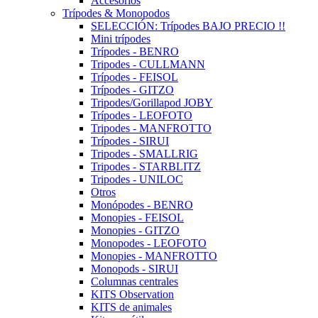
Accesorios
Trípodes & Monopodos
SELECCIÓN: Trípodes BAJO PRECIO !!
Mini trípodes
Trípodes - BENRO
Tripodes - CULLMANN
Trípodes - FEISOL
Trípodes - GITZO
Tripodes/Gorillapod JOBY
Trípodes - LEOFOTO
Tripodes - MANFROTTO
Trípodes - SIRUI
Tripodes - SMALLRIG
Tripodes - STARBLITZ
Tripodes - UNILOC
Otros
Monópodes - BENRO
Monopies - FEISOL
Monopies - GITZO
Monopodes - LEOFOTO
Monopies - MANFROTTO
Monopods - SIRUI
Columnas centrales
KITS Observation
KITS de animales