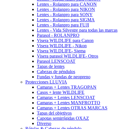
Lentes - Rolanpro para CANON
Lentes - Rolanpro para NIKON
Lentes - Rolanpro para SONY
Lentes - Rolanpro para SIGMA
Lentes - Rolanpro para FUJI
Lentes - Vida Silvestre para todas las marcas
Parasol - ROLANPRO
Visera WILDLIFE para Canon
Visera WILDLIFE - Nikon
Visera WILDLIFE- Sigma
Visera parasol WILDLIFE- Otros
Parasol LENSCOAT
Tapas de lentes
Cabezas de péndulos
Fundas y fundas de neopreno
Protecciones LLUVIA
Camaras + Lentes TRAGOPAN
Casos + lente WILDLIFE
Camaras + Lentes LENSCOAT
Camaras + Lentes MANFROTTO
Camaras + Lentes OTRAS MARCAS
Tapas del objetivos
Capotas semirrígidas OXAZ
Diverso
Rótulas & Cabezas de péndulo