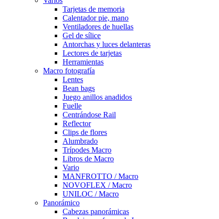
Varios
Tarjetas de memoria
Calentador pie, mano
Ventiladores de huellas
Gel de sílice
Antorchas y luces delanteras
Lectores de tarjetas
Herramientas
Macro fotografía
Lentes
Bean bags
Juego anillos anadidos
Fuelle
Centrándose Rail
Reflector
Clips de flores
Alumbrado
Trípodes Macro
Libros de Macro
Vario
MANFROTTO / Macro
NOVOFLEX / Macro
UNILOC / Macro
Panorámico
Cabezas panorámicas