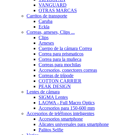
VANGUARD
OTRAS MARCAS
Carritos de transporte
Caruba
Eckla
Correas, arneses, Clips ...
Clips
Arneses
Cuerpo de la cámara Correa
Correa para prismaticos
Correa para la muñeca
Correas para mochilas
Accesorios, conectores correas
Correas de trípode
COTTON CARRIER
PEAK DESIGN
Lentes de cámara
SIGMA Lentes
LAOWA - Full Macro Optics
Accesorios para 150-600 mm
Accesorios de teléfonos inteligentes
Accesorios smartphone
Alicates universales para smartphone
Palitos Selfie