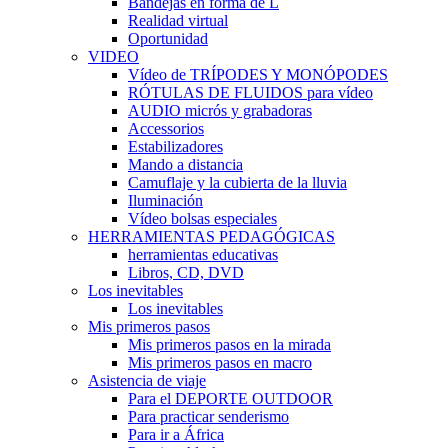
Bandejas en forma de L
Realidad virtual
Oportunidad
VIDEO
Vídeo de TRÍPODES Y MONÓPODES
RÓTULAS DE FLUIDOS para vídeo
AUDIO micrós y grabadoras
Accessorios
Estabilizadores
Mando a distancia
Camuflaje y la cubierta de la lluvia
Iluminación
Vídeo bolsas especiales
HERRAMIENTAS PEDAGÓGICAS
herramientas educativas
Libros, CD, DVD
Los inevitables
Los inevitables
Mis primeros pasos
Mis primeros pasos en la mirada
Mis primeros pasos en macro
Asistencia de viaje
Para el DEPORTE OUTDOOR
Para practicar senderismo
Para ir a África