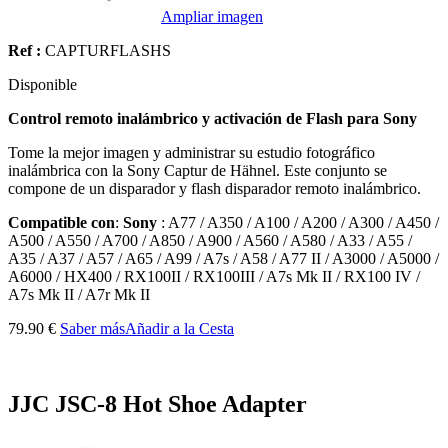
Ampliar imagen
Ref :
CAPTURFLASHS
Disponible
Control remoto inalámbrico y activación de Flash para Sony
Tome la mejor imagen y administrar su estudio fotográfico
inalámbrica con la Sony Captur de Hähnel. Este conjunto se
compone de un disparador y flash disparador remoto inalámbrico.
Compatible con
:
Sony
: A77 / A350 / A100 / A200 / A300 / A450 /
A500 / A550 / A700 / A850 / A900 / A560 / A580 / A33 / A55 /
A35 / A37 / A57 / A65 / A99 / A7s / A58 / A77 II / A3000 / A5000 /
A6000 / HX400 / RX100II / RX100III / A7s Mk II / RX100 IV /
A7s Mk II / A7r Mk II
79.90 €
Saber más
Añadir a la Cesta
JJC JSC-8 Hot Shoe Adapter