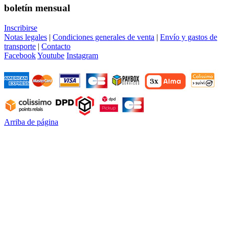
boletín mensual
Inscribirse
Notas legales
|
Condiciones generales de venta
|
Envío y gastos de
transporte
|
Contacto
Facebook
Youtube
Instagram
Arriba de página