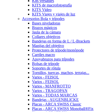
Kits versátiles
KITS de macrofotografía
KITS Video
KITS Viajes y viajes de luz
Accesorios Bola y trípodes
Bases niveladoras
Brazos mágicos
Jaula de la cámara
Collares objetivos
Bandejas en forma de L / L-Brackets
Manijas del objetivo
Protectores de trípode/monópode
Carriles macro
Apoyabrazos para trípodes
Bolsas de trípode
Soportes de rótula
Tornillos, tuercas, machos, terrajas...
Varios - FEISOL
Varios - FEISOL
Varios - MANFROTTO
Varios - TRAGOPAN
Varios - TODAS MARCAS
Bandejas - AUGENBLICKE
Placas - ARCA SWISS Classic
Placas - ARCA SWISS Monoball®Fix