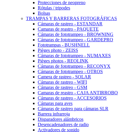
Protecciones de neopreno
Rótulas / tripodes
Bolsas
TRAMPAS Y BARRERAS FOTOGRÁFICAS
Cámaras de rastreo - ESTANDAR
Camaras de reastro - PAQUETE
Cámaras de fototrampeo - BROWNING
Cámaras de fototrampeo - GARDEPRO
Fototrampas - BUSHNELL
Pièges photo - ZEISS
Cámaras de fototrampeo - NUMAXES
Pièges photos - REOLINK
Cámaras de fototrampeo - RECONYX
Cámaras de fototrampeo - OTROS
Camera de rastreo - SOLAR
Cámaras de rastreo - WIFI
Cámaras de rastreo - GSM
Camaras de reastro - CAJA ANTIRROBO
Cámaras de rastreo - ACCESORIOS
Cámaras para aves
Cámaras de rastreo para cámaras SLR
Barrera infrarroja
Disparadores alámbricos
Desencadenadores de radio
Activadores de sonido