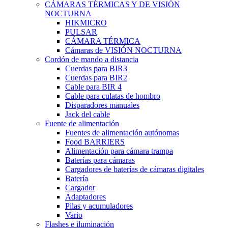
CÁMARAS TÉRMICAS Y DE VISIÓN
NOCTURNA
HIKMICRO
PULSAR
CÁMARA TÉRMICA
Cámaras de VISIÓN NOCTURNA
Cordón de mando a distancia
Cuerdas para BIR3
Cuerdas para BIR2
Cable para BIR 4
Cable para culatas de hombro
Disparadores manuales
Jack del cable
Fuente de alimentación
Fuentes de alimentación autónomas
Food BARRIERS
Alimentación para cámara trampa
Baterías para cámaras
Cargadores de baterías de cámaras digitales
Batería
Cargador
Adaptadores
Pilas y acumuladores
Vario
Flashes e iluminación