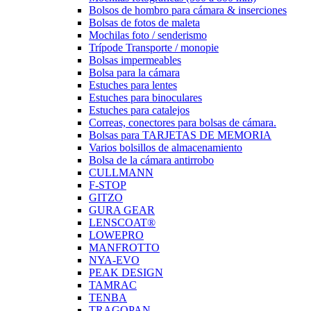
Bolsos de hombro para cámara & inserciones
Bolsas de fotos de maleta
Mochilas foto / senderismo
Trípode Transporte / monopie
Bolsas impermeables
Bolsa para la cámara
Estuches para lentes
Estuches para binoculares
Estuches para catalejos
Correas, conectores para bolsas de cámara.
Bolsas para TARJETAS DE MEMORIA
Varios bolsillos de almacenamiento
Bolsa de la cámara antirrobo
CULLMANN
F-STOP
GITZO
GURA GEAR
LENSCOAT®
LOWEPRO
MANFROTTO
NYA-EVO
PEAK DESIGN
TAMRAC
TENBA
TRAGOPAN