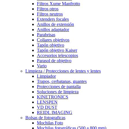
Filtros Xume Manfrotto
Filtros otros
Filtros neutros
Extenders focales
Anillos de extensión
Anillos adaptador
Parabrisas
Collares objetivos
Tapón objetivo
Tapón objetivo Kaiser
Accesorios telescopios
Parasol de objetivo
Vario
Limpieza / Protecciones de lentes y lentes
Limpiador
Trapos, cerbatanas, guantes
Protecciones de pantalla
Soluciones de limpieza
KINETRONICS
LENSPEN
VD DUST
REIDL IMAGING
Bolsas de fotograficas
Mochilas Foto
Mochilas fotográficas (500 a 800 mm)