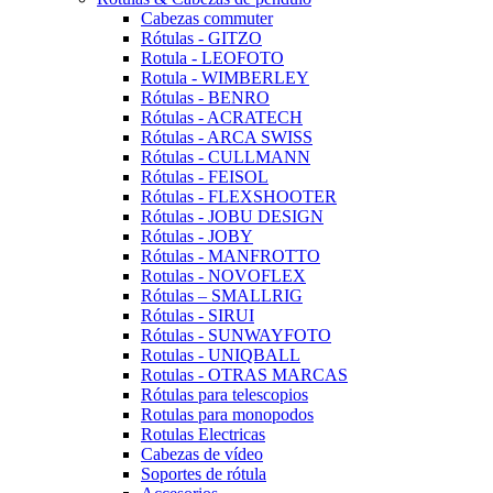
Cabezas commuter
Rótulas - GITZO
Rotula - LEOFOTO
Rotula - WIMBERLEY
Rótulas - BENRO
Rótulas - ACRATECH
Rótulas - ARCA SWISS
Rótulas - CULLMANN
Rótulas - FEISOL
Rótulas - FLEXSHOOTER
Rótulas - JOBU DESIGN
Rótulas - JOBY
Rótulas - MANFROTTO
Rotulas - NOVOFLEX
Rótulas – SMALLRIG
Rótulas - SIRUI
Rótulas - SUNWAYFOTO
Rotulas - UNIQBALL
Rotulas - OTRAS MARCAS
Rótulas para telescopios
Rotulas para monopodos
Rotulas Electricas
Cabezas de vídeo
Soportes de rótula