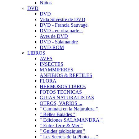
Niños
DVD
DVD
Vida Silvestre de DVD
DVD - Francia Sauvage
DVD - en otra parte...
Aves de DVD
DVD - Salamandre
DVD-ROM
LIBROS
AVES
INSECTES
MAMMIFERES
ANFIBIOS & REPTILES
FLORA
HERMOSOS LIBROs
FOTOS TECNICAS
GUIAS NATURALISTAS
OTROS, VARIOS ...
" Caminata en la Naturaleza "
" Belles Balades "
" Ediciones SALAMANDRA "
" Entre Terre & Mer "
" Guides géologiques "
" Les Secrets de la Photo .... "