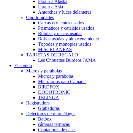
Para ir a Alaska
Para ir a Asia
Antorchas y luces delanteras
Oportunidades
Carcasas y lentes usados
Prismáticos y catalejos usados
Rótulas y placas usadas
Bolsas usadas y almacenamiento
Trípodes y monopies usados
MISCELÁNEAS
TARJETAS DE REGALO
Les Chouettes Burdeos JAMA
El sonido
Micros y parábolas
Micros y parábolas
Micrófonos para Cámaras
BIRDFOX
DODOTRONIC
TELINGA
Registradors
Grabadoras
Detectores de murciélagos
Batbox
cámaras térmicas
Contadores de pases