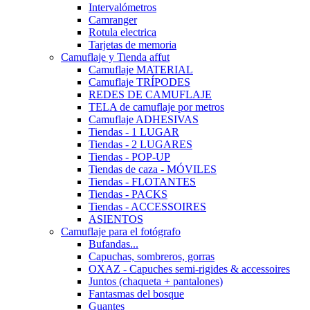
Intervalómetros
Camranger
Rotula electrica
Tarjetas de memoria
Camuflaje y Tienda affut
Camuflaje MATERIAL
Camuflaje TRÍPODES
REDES DE CAMUFLAJE
TELA de camuflaje por metros
Camuflaje ADHESIVAS
Tiendas - 1 LUGAR
Tiendas - 2 LUGARES
Tiendas - POP-UP
Tiendas de caza - MÓVILES
Tiendas - FLOTANTES
Tiendas - PACKS
Tiendas - ACCESSOIRES
ASIENTOS
Camuflaje para el fotógrafo
Bufandas...
Capuchas, sombreros, gorras
OXAZ - Capuches semi-rigides & accessoires
Juntos (chaqueta + pantalones)
Fantasmas del bosque
Guantes