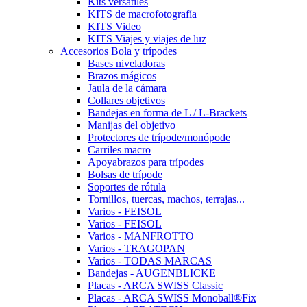
Kits versátiles
KITS de macrofotografía
KITS Video
KITS Viajes y viajes de luz
Accesorios Bola y trípodes
Bases niveladoras
Brazos mágicos
Jaula de la cámara
Collares objetivos
Bandejas en forma de L / L-Brackets
Manijas del objetivo
Protectores de trípode/monópode
Carriles macro
Apoyabrazos para trípodes
Bolsas de trípode
Soportes de rótula
Tornillos, tuercas, machos, terrajas...
Varios - FEISOL
Varios - FEISOL
Varios - MANFROTTO
Varios - TRAGOPAN
Varios - TODAS MARCAS
Bandejas - AUGENBLICKE
Placas - ARCA SWISS Classic
Placas - ARCA SWISS Monoball®Fix