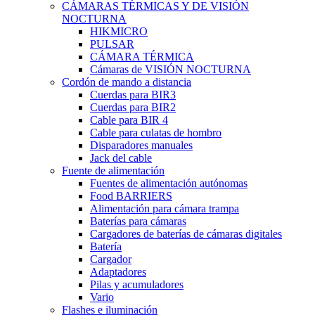
CÁMARAS TÉRMICAS Y DE VISIÓN
NOCTURNA
HIKMICRO
PULSAR
CÁMARA TÉRMICA
Cámaras de VISIÓN NOCTURNA
Cordón de mando a distancia
Cuerdas para BIR3
Cuerdas para BIR2
Cable para BIR 4
Cable para culatas de hombro
Disparadores manuales
Jack del cable
Fuente de alimentación
Fuentes de alimentación autónomas
Food BARRIERS
Alimentación para cámara trampa
Baterías para cámaras
Cargadores de baterías de cámaras digitales
Batería
Cargador
Adaptadores
Pilas y acumuladores
Vario
Flashes e iluminación