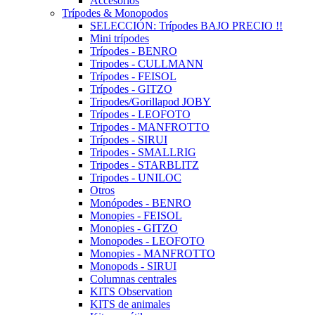
Accesorios
Trípodes & Monopodos
SELECCIÓN: Trípodes BAJO PRECIO !!
Mini trípodes
Trípodes - BENRO
Tripodes - CULLMANN
Trípodes - FEISOL
Trípodes - GITZO
Tripodes/Gorillapod JOBY
Trípodes - LEOFOTO
Tripodes - MANFROTTO
Trípodes - SIRUI
Tripodes - SMALLRIG
Tripodes - STARBLITZ
Tripodes - UNILOC
Otros
Monópodes - BENRO
Monopies - FEISOL
Monopies - GITZO
Monopodes - LEOFOTO
Monopies - MANFROTTO
Monopods - SIRUI
Columnas centrales
KITS Observation
KITS de animales