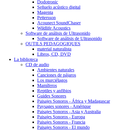
Dodotronic
Señuelo acústico digital
Magenta
Pettersson
Acounect SoundChaser
Wildlife Acoustics
Software de análisis de Ultrasonido
Software de análisis de Ultrasonido
OUTILS PEDAGOGIQUES
material naturalista
Libros, CD, DVD
La biblioteca
CD de audio
Ambientes naturales
Canciones de pájaros
Los murciélagos
Mamíferos
Reptiles y anfibios
Guides Sonores
Paisajes Sonoros - África y Madagascar
Paysages sonores - Amérique
Paisajes Sonoros - Asia y Australia
Paisajes Sonoros - Europa
Paisajes Sonoros - Francia
Paisajes Sonoros - El mundo