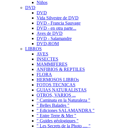
Niños
DVD
DVD
Vida Silvestre de DVD
DVD - Francia Sauvage
DVD - en otra parte...
Aves de DVD
DVD - Salamandre
DVD-ROM
LIBROS
AVES
INSECTES
MAMMIFERES
ANFIBIOS & REPTILES
FLORA
HERMOSOS LIBROs
FOTOS TECNICAS
GUIAS NATURALISTAS
OTROS, VARIOS ...
" Caminata en la Naturaleza "
" Belles Balades "
" Ediciones SALAMANDRA "
" Entre Terre & Mer "
" Guides géologiques "
" Les Secrets de la Photo .... "