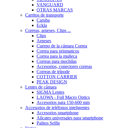
VANGUARD
OTRAS MARCAS
Carritos de transporte
Caruba
Eckla
Correas, arneses, Clips ...
Clips
Arneses
Cuerpo de la cámara Correa
Correa para prismaticos
Correa para la muñeca
Correas para mochilas
Accesorios, conectores correas
Correas de trípode
COTTON CARRIER
PEAK DESIGN
Lentes de cámara
SIGMA Lentes
LAOWA - Full Macro Optics
Accesorios para 150-600 mm
Accesorios de teléfonos inteligentes
Accesorios smartphone
Alicates universales para smartphone
Palitos Selfie