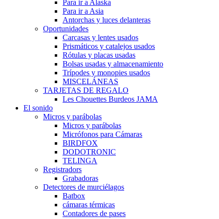
Para ir a Alaska
Para ir a Asia
Antorchas y luces delanteras
Oportunidades
Carcasas y lentes usados
Prismáticos y catalejos usados
Rótulas y placas usadas
Bolsas usadas y almacenamiento
Trípodes y monopies usados
MISCELÁNEAS
TARJETAS DE REGALO
Les Chouettes Burdeos JAMA
El sonido
Micros y parábolas
Micros y parábolas
Micrófonos para Cámaras
BIRDFOX
DODOTRONIC
TELINGA
Registradors
Grabadoras
Detectores de murciélagos
Batbox
cámaras térmicas
Contadores de pases