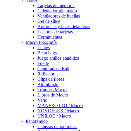
Varios
Tarjetas de memoria
Calentador pie, mano
Ventiladores de huellas
Gel de sílice
Antorchas y luces delanteras
Lectores de tarjetas
Herramientas
Macro fotografía
Lentes
Bean bags
Juego anillos anadidos
Fuelle
Centrándose Rail
Reflector
Clips de flores
Alumbrado
Trípodes Macro
Libros de Macro
Vario
MANFROTTO / Macro
NOVOFLEX / Macro
UNILOC / Macro
Panorámico
Cabezas panorámicas