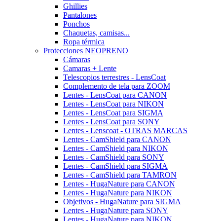
Ghillies
Pantalones
Ponchos
Chaquetas, camisas...
Ropa térmica
Protecciones NEOPRENO
Cámaras
Camaras + Lente
Telescopios terrestres - LensCoat
Complemento de tela para ZOOM
Lentes - LensCoat para CANON
Lentes - LensCoat para NIKON
Lentes - LensCoat para SIGMA
Lentes - LensCoat para SONY
Lentes - Lenscoat - OTRAS MARCAS
Lentes - CamShield para CANON
Lentes - CamShield para NIKON
Lentes - CamShield para SONY
Lentes - CamShield para SIGMA
Lentes - CamShield para TAMRON
Lentes - HugaNature para CANON
Lentes - HugaNature para NIKON
Objetivos - HugaNature para SIGMA
Lentes - HugaNature para SONY
Lentes - HugaNature para NIKON