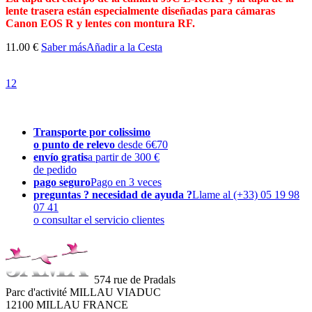
lente trasera están especialmente diseñadas para cámaras
Canon EOS R y lentes con montura RF.
11.00 €
Saber más
Añadir a la Cesta
1
2
Transporte por colissimo
o punto de relevo
desde 6€70
envío gratis
a partir de 300 €
de pedido
pago seguro
Pago en 3 veces
preguntas ? necesidad de ayuda ?
Llame al (+33) 05 19 98
07 41
o consultar el servicio clientes
574 rue de Pradals
Parc d'activité MILLAU VIADUC
12100 MILLAU FRANCE