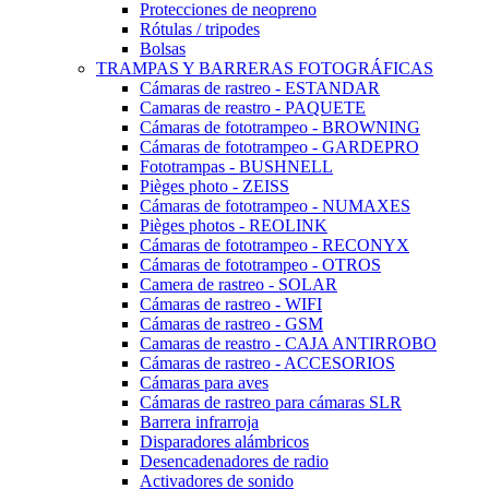
Protecciones de neopreno
Rótulas / tripodes
Bolsas
TRAMPAS Y BARRERAS FOTOGRÁFICAS
Cámaras de rastreo - ESTANDAR
Camaras de reastro - PAQUETE
Cámaras de fototrampeo - BROWNING
Cámaras de fototrampeo - GARDEPRO
Fototrampas - BUSHNELL
Pièges photo - ZEISS
Cámaras de fototrampeo - NUMAXES
Pièges photos - REOLINK
Cámaras de fototrampeo - RECONYX
Cámaras de fototrampeo - OTROS
Camera de rastreo - SOLAR
Cámaras de rastreo - WIFI
Cámaras de rastreo - GSM
Camaras de reastro - CAJA ANTIRROBO
Cámaras de rastreo - ACCESORIOS
Cámaras para aves
Cámaras de rastreo para cámaras SLR
Barrera infrarroja
Disparadores alámbricos
Desencadenadores de radio
Activadores de sonido