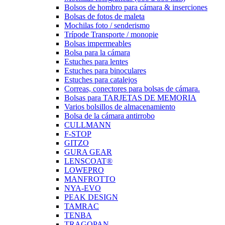
Bolsos de hombro para cámara & inserciones
Bolsas de fotos de maleta
Mochilas foto / senderismo
Trípode Transporte / monopie
Bolsas impermeables
Bolsa para la cámara
Estuches para lentes
Estuches para binoculares
Estuches para catalejos
Correas, conectores para bolsas de cámara.
Bolsas para TARJETAS DE MEMORIA
Varios bolsillos de almacenamiento
Bolsa de la cámara antirrobo
CULLMANN
F-STOP
GITZO
GURA GEAR
LENSCOAT®
LOWEPRO
MANFROTTO
NYA-EVO
PEAK DESIGN
TAMRAC
TENBA
TRAGOPAN