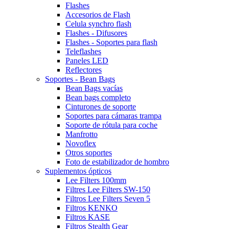
Flashes
Accesorios de Flash
Celula synchro flash
Flashes - Difusores
Flashes - Soportes para flash
Teleflashes
Paneles LED
Reflectores
Soportes - Bean Bags
Bean Bags vacías
Bean bags completo
Cinturones de soporte
Soportes para cámaras trampa
Soporte de rótula para coche
Manfrotto
Novoflex
Otros soportes
Foto de estabilizador de hombro
Suplementos ópticos
Lee Filters 100mm
Filtres Lee Filters SW-150
Filtros Lee Filters Seven 5
Filtros KENKO
Filtros KASE
Filtros Stealth Gear