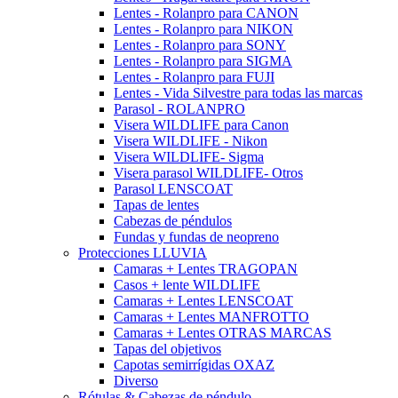
Lentes - Rolanpro para CANON
Lentes - Rolanpro para NIKON
Lentes - Rolanpro para SONY
Lentes - Rolanpro para SIGMA
Lentes - Rolanpro para FUJI
Lentes - Vida Silvestre para todas las marcas
Parasol - ROLANPRO
Visera WILDLIFE para Canon
Visera WILDLIFE - Nikon
Visera WILDLIFE- Sigma
Visera parasol WILDLIFE- Otros
Parasol LENSCOAT
Tapas de lentes
Cabezas de péndulos
Fundas y fundas de neopreno
Protecciones LLUVIA
Camaras + Lentes TRAGOPAN
Casos + lente WILDLIFE
Camaras + Lentes LENSCOAT
Camaras + Lentes MANFROTTO
Camaras + Lentes OTRAS MARCAS
Tapas del objetivos
Capotas semirrígidas OXAZ
Diverso
Rótulas & Cabezas de péndulo