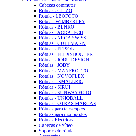
Cabezas commuter
Rótulas - GITZO
Rotula - LEOFOTO
Rotula - WIMBERLEY
Rótulas - BENRO
Rótulas - ACRATECH
Rótulas - ARCA SWISS
Rótulas - CULLMANN
Rótulas - FEISOL
Rótulas - FLEXSHOOTER
Rótulas - JOBU DESIGN
Rótulas - JOBY
Rótulas - MANFROTTO
Rotulas - NOVOFLEX
Rótulas – SMALLRIG
Rótulas - SIRUI
Rótulas - SUNWAYFOTO
Rotulas - UNIQBALL
Rotulas - OTRAS MARCAS
Rótulas para telescopios
Rotulas para monopodos
Rotulas Electricas
Cabezas de vídeo
Soportes de rótula