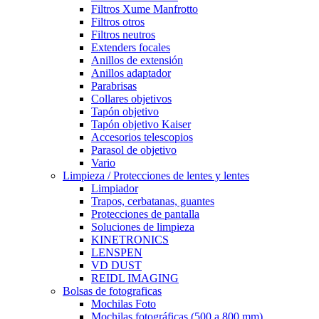
Filtros Xume Manfrotto
Filtros otros
Filtros neutros
Extenders focales
Anillos de extensión
Anillos adaptador
Parabrisas
Collares objetivos
Tapón objetivo
Tapón objetivo Kaiser
Accesorios telescopios
Parasol de objetivo
Vario
Limpieza / Protecciones de lentes y lentes
Limpiador
Trapos, cerbatanas, guantes
Protecciones de pantalla
Soluciones de limpieza
KINETRONICS
LENSPEN
VD DUST
REIDL IMAGING
Bolsas de fotograficas
Mochilas Foto
Mochilas fotográficas (500 a 800 mm)