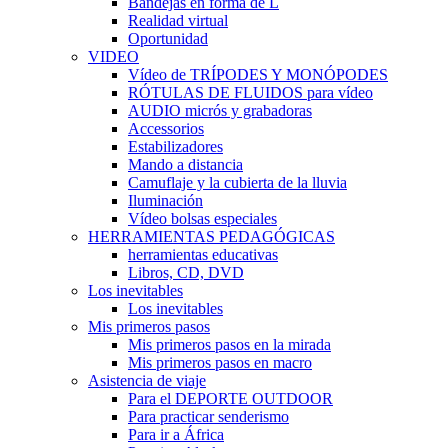
Bandejas en forma de L
Realidad virtual
Oportunidad
VIDEO
Vídeo de TRÍPODES Y MONÓPODES
RÓTULAS DE FLUIDOS para vídeo
AUDIO micrós y grabadoras
Accessorios
Estabilizadores
Mando a distancia
Camuflaje y la cubierta de la lluvia
Iluminación
Vídeo bolsas especiales
HERRAMIENTAS PEDAGÓGICAS
herramientas educativas
Libros, CD, DVD
Los inevitables
Los inevitables
Mis primeros pasos
Mis primeros pasos en la mirada
Mis primeros pasos en macro
Asistencia de viaje
Para el DEPORTE OUTDOOR
Para practicar senderismo
Para ir a África