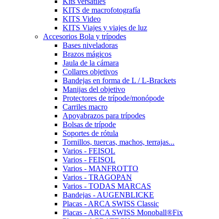
Kits versátiles
KITS de macrofotografía
KITS Video
KITS Viajes y viajes de luz
Accesorios Bola y trípodes
Bases niveladoras
Brazos mágicos
Jaula de la cámara
Collares objetivos
Bandejas en forma de L / L-Brackets
Manijas del objetivo
Protectores de trípode/monópode
Carriles macro
Apoyabrazos para trípodes
Bolsas de trípode
Soportes de rótula
Tornillos, tuercas, machos, terrajas...
Varios - FEISOL
Varios - FEISOL
Varios - MANFROTTO
Varios - TRAGOPAN
Varios - TODAS MARCAS
Bandejas - AUGENBLICKE
Placas - ARCA SWISS Classic
Placas - ARCA SWISS Monoball®Fix