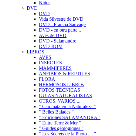
Niños
DVD
DVD
Vida Silvestre de DVD
DVD - Francia Sauvage
DVD - en otra parte...
Aves de DVD
DVD - Salamandre
DVD-ROM
LIBROS
AVES
INSECTES
MAMMIFERES
ANFIBIOS & REPTILES
FLORA
HERMOSOS LIBROs
FOTOS TECNICAS
GUIAS NATURALISTAS
OTROS, VARIOS ...
" Caminata en la Naturaleza "
" Belles Balades "
" Ediciones SALAMANDRA "
" Entre Terre & Mer "
" Guides géologiques "
" Les Secrets de la Photo .... "