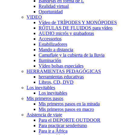
Bandejas en forma de L
Realidad virtual
Oportunidad
VIDEO
Vídeo de TRÍPODES Y MONÓPODES
RÓTULAS DE FLUIDOS para vídeo
AUDIO micrós y grabadoras
Accessorios
Estabilizadores
Mando a distancia
Camuflaje y la cubierta de la lluvia
Iluminación
Vídeo bolsas especiales
HERRAMIENTAS PEDAGÓGICAS
herramientas educativas
Libros, CD, DVD
Los inevitables
Los inevitables
Mis primeros pasos
Mis primeros pasos en la mirada
Mis primeros pasos en macro
Asistencia de viaje
Para el DEPORTE OUTDOOR
Para practicar senderismo
Para ir a África