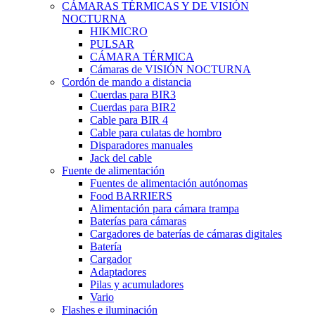
CÁMARAS TÉRMICAS Y DE VISIÓN
NOCTURNA
HIKMICRO
PULSAR
CÁMARA TÉRMICA
Cámaras de VISIÓN NOCTURNA
Cordón de mando a distancia
Cuerdas para BIR3
Cuerdas para BIR2
Cable para BIR 4
Cable para culatas de hombro
Disparadores manuales
Jack del cable
Fuente de alimentación
Fuentes de alimentación autónomas
Food BARRIERS
Alimentación para cámara trampa
Baterías para cámaras
Cargadores de baterías de cámaras digitales
Batería
Cargador
Adaptadores
Pilas y acumuladores
Vario
Flashes e iluminación