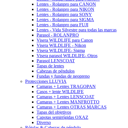
Lentes - Rolanpro para CANON
Lentes - Rolanpro para NIKON
Lentes - Rolanpro para SONY
Lentes - Rolanpro para SIGMA
Lentes - Rolanpro para FUJI
Lentes - Vida Silvestre para todas las marcas
Parasol - ROLANPRO
Visera WILDLIFE para Canon
Visera WILDLIFE - Nikon
Visera WILDLIFE- Sigma
Visera parasol WILDLIFE- Otros
Parasol LENSCOAT
Tapas de lentes
Cabezas de péndulos
Fundas y fundas de neopreno
Protecciones LLUVIA
Camaras + Lentes TRAGOPAN
Casos + lente WILDLIFE
Camaras + Lentes LENSCOAT
Camaras + Lentes MANFROTTO
Camaras + Lentes OTRAS MARCAS
Tapas del objetivos
Capotas semirrígidas OXAZ
Diverso
Rótulas & Cabezas de péndulo