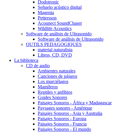
Dodotronic
Señuelo acústico digital
Magenta
Pettersson
Acounect SoundChaser
Wildlife Acoustics
Software de análisis de Ultrasonido
Software de análisis de Ultrasonido
OUTILS PEDAGOGIQUES
material naturalista
Libros, CD, DVD
La biblioteca
CD de audio
Ambientes naturales
Canciones de pájaros
Los murciélagos
Mamíferos
Reptiles y anfibios
Guides Sonores
Paisajes Sonoros - África y Madagascar
Paysages sonores - Amérique
Paisajes Sonoros - Asia y Australia
Paisajes Sonoros - Europa
Paisajes Sonoros - Francia
Paisajes Sonoros - El mundo