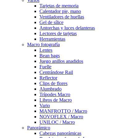
Varios
Tarjetas de memoria
Calentador pie, mano
Ventiladores de huellas
Gel de sílice
Antorchas y luces delanteras
Lectores de tarjetas
Herramientas
Macro fotografía
Lentes
Bean bags
Juego anillos anadidos
Fuelle
Centrándose Rail
Reflector
Clips de flores
Alumbrado
Trípodes Macro
Libros de Macro
Vario
MANFROTTO / Macro
NOVOFLEX / Macro
UNILOC / Macro
Panorámico
Cabezas panorámicas