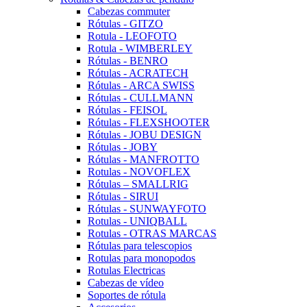
Cabezas commuter
Rótulas - GITZO
Rotula - LEOFOTO
Rotula - WIMBERLEY
Rótulas - BENRO
Rótulas - ACRATECH
Rótulas - ARCA SWISS
Rótulas - CULLMANN
Rótulas - FEISOL
Rótulas - FLEXSHOOTER
Rótulas - JOBU DESIGN
Rótulas - JOBY
Rótulas - MANFROTTO
Rotulas - NOVOFLEX
Rótulas – SMALLRIG
Rótulas - SIRUI
Rótulas - SUNWAYFOTO
Rotulas - UNIQBALL
Rotulas - OTRAS MARCAS
Rótulas para telescopios
Rotulas para monopodos
Rotulas Electricas
Cabezas de vídeo
Soportes de rótula