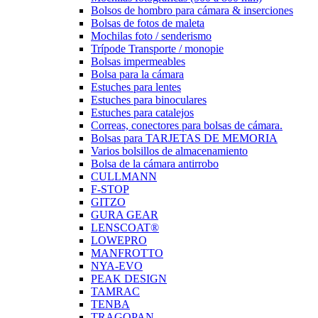
Bolsos de hombro para cámara & inserciones
Bolsas de fotos de maleta
Mochilas foto / senderismo
Trípode Transporte / monopie
Bolsas impermeables
Bolsa para la cámara
Estuches para lentes
Estuches para binoculares
Estuches para catalejos
Correas, conectores para bolsas de cámara.
Bolsas para TARJETAS DE MEMORIA
Varios bolsillos de almacenamiento
Bolsa de la cámara antirrobo
CULLMANN
F-STOP
GITZO
GURA GEAR
LENSCOAT®
LOWEPRO
MANFROTTO
NYA-EVO
PEAK DESIGN
TAMRAC
TENBA
TRAGOPAN