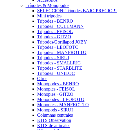
Accesorios
Trípodes & Monopodos
SELECCIÓN: Trípodes BAJO PRECIO !!
Mini trípodes
Trípodes - BENRO
Tripodes - CULLMANN
Trípodes - FEISOL
Trípodes - GITZO
Tripodes/Gorillapod JOBY
Trípodes - LEOFOTO
Tripodes - MANFROTTO
Trípodes - SIRUI
Tripodes - SMALLRIG
Tripodes - STARBLITZ
Tripodes - UNILOC
Otros
Monópodes - BENRO
Monopies - FEISOL
Monopies - GITZO
Monopodes - LEOFOTO
Monopies - MANFROTTO
Monopods - SIRUI
Columnas centrales
KITS Observation
KITS de animales