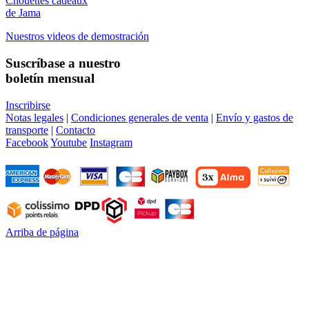
Chouettes cadeaux
de Jama
Nuestros videos de demostración
Suscríbase a nuestro
boletín mensual
Inscribirse
Notas legales
|
Condiciones generales de venta
|
Envío y gastos de
transporte
|
Contacto
Facebook
Youtube
Instagram
Arriba de página