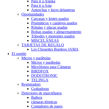
Para ir a Alaska
Para ir a Asia
Antorchas y luces delanteras
Oportunidades
Carcasas y lentes usados
Prismáticos y catalejos usados
Rótulas y placas usadas
Bolsas usadas y almacenamiento
Trípodes y monopies usados
MISCELÁNEAS
TARJETAS DE REGALO
Les Chouettes Burdeos JAMA
El sonido
Micros y parábolas
Micros y parábolas
Micrófonos para Cámaras
BIRDFOX
DODOTRONIC
TELINGA
Registradors
Grabadoras
Detectores de murciélagos
Batbox
cámaras térmicas
Contadores de pases