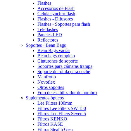
Flashes
Accesorios de Flash
Celula synchro flash
Flashes - Difusores
Flashes - Soportes para flash
Teleflashes
Paneles LED
Reflectores
Soportes - Bean Bags
Bean Bags vacías
Bean bags completo
Cinturones de soporte
Soportes para cámaras trampa
Soporte de rótula para coche
Manfrotto
Novoflex
Otros soportes
Foto de estabilizador de hombro
Suplementos ópticos
Lee Filters 100mm
Filtres Lee Filters SW-150
Filtros Lee Filters Seven 5
Filtros KENKO
Filtros KASE
Filtros Stealth Gear