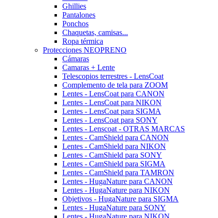
Ghillies
Pantalones
Ponchos
Chaquetas, camisas...
Ropa térmica
Protecciones NEOPRENO
Cámaras
Camaras + Lente
Telescopios terrestres - LensCoat
Complemento de tela para ZOOM
Lentes - LensCoat para CANON
Lentes - LensCoat para NIKON
Lentes - LensCoat para SIGMA
Lentes - LensCoat para SONY
Lentes - Lenscoat - OTRAS MARCAS
Lentes - CamShield para CANON
Lentes - CamShield para NIKON
Lentes - CamShield para SONY
Lentes - CamShield para SIGMA
Lentes - CamShield para TAMRON
Lentes - HugaNature para CANON
Lentes - HugaNature para NIKON
Objetivos - HugaNature para SIGMA
Lentes - HugaNature para SONY
Lentes - HugaNature para NIKON