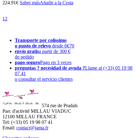
224.91€
Saber más
Añadir a la Cesta
1
2
Transporte por colissimo
o punto de relevo
desde 6€70
envío gratis
a partir de 300 €
de pedido
pago seguro
Pago en 3 veces
preguntas ? necesidad de ayuda ?
Llame al (+33) 05 19 98
07 41
o consultar el servicio clientes
574 rue de Pradals
Parc d'activité MILLAU VIADUC
12100 MILLAU FRANCE
Tel: (+33) 05 19 98 07 41
Email:
contact@jama.fr