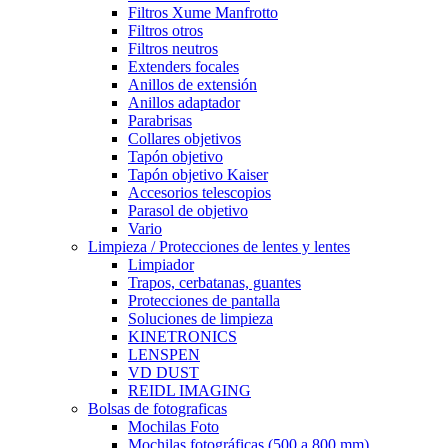
Filtros Xume Manfrotto
Filtros otros
Filtros neutros
Extenders focales
Anillos de extensión
Anillos adaptador
Parabrisas
Collares objetivos
Tapón objetivo
Tapón objetivo Kaiser
Accesorios telescopios
Parasol de objetivo
Vario
Limpieza / Protecciones de lentes y lentes
Limpiador
Trapos, cerbatanas, guantes
Protecciones de pantalla
Soluciones de limpieza
KINETRONICS
LENSPEN
VD DUST
REIDL IMAGING
Bolsas de fotograficas
Mochilas Foto
Mochilas fotográficas (500 a 800 mm)