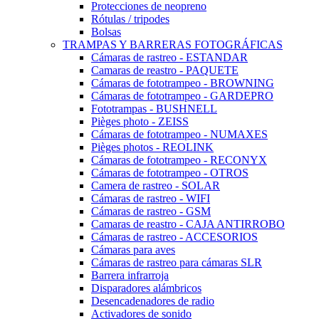
Protecciones de neopreno
Rótulas / tripodes
Bolsas
TRAMPAS Y BARRERAS FOTOGRÁFICAS
Cámaras de rastreo - ESTANDAR
Camaras de reastro - PAQUETE
Cámaras de fototrampeo - BROWNING
Cámaras de fototrampeo - GARDEPRO
Fototrampas - BUSHNELL
Pièges photo - ZEISS
Cámaras de fototrampeo - NUMAXES
Pièges photos - REOLINK
Cámaras de fototrampeo - RECONYX
Cámaras de fototrampeo - OTROS
Camera de rastreo - SOLAR
Cámaras de rastreo - WIFI
Cámaras de rastreo - GSM
Camaras de reastro - CAJA ANTIRROBO
Cámaras de rastreo - ACCESORIOS
Cámaras para aves
Cámaras de rastreo para cámaras SLR
Barrera infrarroja
Disparadores alámbricos
Desencadenadores de radio
Activadores de sonido