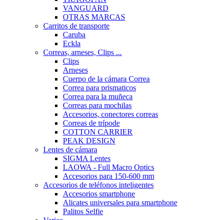
VANGUARD
OTRAS MARCAS
Carritos de transporte
Caruba
Eckla
Correas, arneses, Clips ...
Clips
Arneses
Cuerpo de la cámara Correa
Correa para prismaticos
Correa para la muñeca
Correas para mochilas
Accesorios, conectores correas
Correas de trípode
COTTON CARRIER
PEAK DESIGN
Lentes de cámara
SIGMA Lentes
LAOWA - Full Macro Optics
Accesorios para 150-600 mm
Accesorios de teléfonos inteligentes
Accesorios smartphone
Alicates universales para smartphone
Palitos Selfie