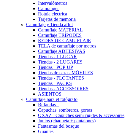
Intervalómetros
Camranger
Rotula electrica
Tarjetas de memoria
Camuflaje y Tienda affut
Camuflaje MATERIAL
Camuflaje TRÍPODES
REDES DE CAMUFLAJE
TELA de camuflaje por metros
Camuflaje ADHESIVAS
Tiendas - 1 LUGAR
Tiendas - 2 LUGARES
Tiendas - POP-UP
Tiendas de caza - MÓVILES
Tiendas - FLOTANTES
Tiendas - PACKS
Tiendas - ACCESSOIRES
ASIENTOS
Camuflaje para el fotógrafo
Bufandas...
Capuchas, sombreros, gorras
OXAZ - Capuches semi-rigides & accessoires
Juntos (chaqueta + pantalones)
Fantasmas del bosque
Guantes