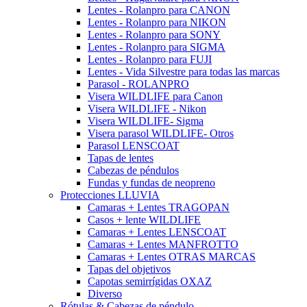
Lentes - Rolanpro para CANON
Lentes - Rolanpro para NIKON
Lentes - Rolanpro para SONY
Lentes - Rolanpro para SIGMA
Lentes - Rolanpro para FUJI
Lentes - Vida Silvestre para todas las marcas
Parasol - ROLANPRO
Visera WILDLIFE para Canon
Visera WILDLIFE - Nikon
Visera WILDLIFE- Sigma
Visera parasol WILDLIFE- Otros
Parasol LENSCOAT
Tapas de lentes
Cabezas de péndulos
Fundas y fundas de neopreno
Protecciones LLUVIA
Camaras + Lentes TRAGOPAN
Casos + lente WILDLIFE
Camaras + Lentes LENSCOAT
Camaras + Lentes MANFROTTO
Camaras + Lentes OTRAS MARCAS
Tapas del objetivos
Capotas semirrígidas OXAZ
Diverso
Rótulas & Cabezas de péndulo