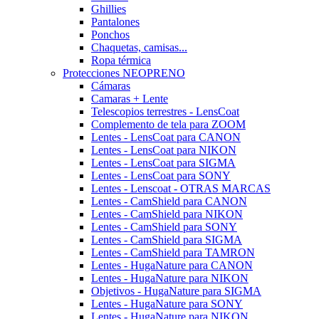
Ghillies
Pantalones
Ponchos
Chaquetas, camisas...
Ropa térmica
Protecciones NEOPRENO
Cámaras
Camaras + Lente
Telescopios terrestres - LensCoat
Complemento de tela para ZOOM
Lentes - LensCoat para CANON
Lentes - LensCoat para NIKON
Lentes - LensCoat para SIGMA
Lentes - LensCoat para SONY
Lentes - Lenscoat - OTRAS MARCAS
Lentes - CamShield para CANON
Lentes - CamShield para NIKON
Lentes - CamShield para SONY
Lentes - CamShield para SIGMA
Lentes - CamShield para TAMRON
Lentes - HugaNature para CANON
Lentes - HugaNature para NIKON
Objetivos - HugaNature para SIGMA
Lentes - HugaNature para SONY
Lentes - HugaNature para NIKON