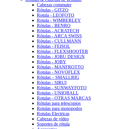
Cabezas commuter
Rótulas - GITZO
Rotula - LEOFOTO
Rotula - WIMBERLEY
Rótulas - BENRO
Rótulas - ACRATECH
Rótulas - ARCA SWISS
Rótulas - CULLMANN
Rótulas - FEISOL
Rótulas - FLEXSHOOTER
Rótulas - JOBU DESIGN
Rótulas - JOBY
Rótulas - MANFROTTO
Rotulas - NOVOFLEX
Rótulas – SMALLRIG
Rótulas - SIRUI
Rótulas - SUNWAYFOTO
Rotulas - UNIQBALL
Rotulas - OTRAS MARCAS
Rótulas para telescopios
Rotulas para monopodos
Rotulas Electricas
Cabezas de vídeo
Soportes de rótula