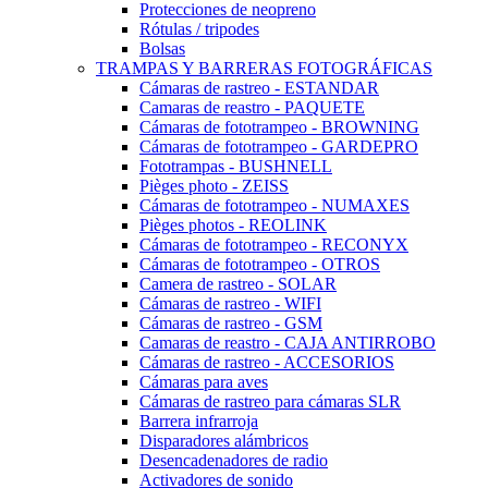
Protecciones de neopreno
Rótulas / tripodes
Bolsas
TRAMPAS Y BARRERAS FOTOGRÁFICAS
Cámaras de rastreo - ESTANDAR
Camaras de reastro - PAQUETE
Cámaras de fototrampeo - BROWNING
Cámaras de fototrampeo - GARDEPRO
Fototrampas - BUSHNELL
Pièges photo - ZEISS
Cámaras de fototrampeo - NUMAXES
Pièges photos - REOLINK
Cámaras de fototrampeo - RECONYX
Cámaras de fototrampeo - OTROS
Camera de rastreo - SOLAR
Cámaras de rastreo - WIFI
Cámaras de rastreo - GSM
Camaras de reastro - CAJA ANTIRROBO
Cámaras de rastreo - ACCESORIOS
Cámaras para aves
Cámaras de rastreo para cámaras SLR
Barrera infrarroja
Disparadores alámbricos
Desencadenadores de radio
Activadores de sonido