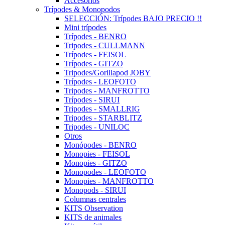
Accesorios
Trípodes & Monopodos
SELECCIÓN: Trípodes BAJO PRECIO !!
Mini trípodes
Trípodes - BENRO
Tripodes - CULLMANN
Trípodes - FEISOL
Trípodes - GITZO
Tripodes/Gorillapod JOBY
Trípodes - LEOFOTO
Tripodes - MANFROTTO
Trípodes - SIRUI
Tripodes - SMALLRIG
Tripodes - STARBLITZ
Tripodes - UNILOC
Otros
Monópodes - BENRO
Monopies - FEISOL
Monopies - GITZO
Monopodes - LEOFOTO
Monopies - MANFROTTO
Monopods - SIRUI
Columnas centrales
KITS Observation
KITS de animales