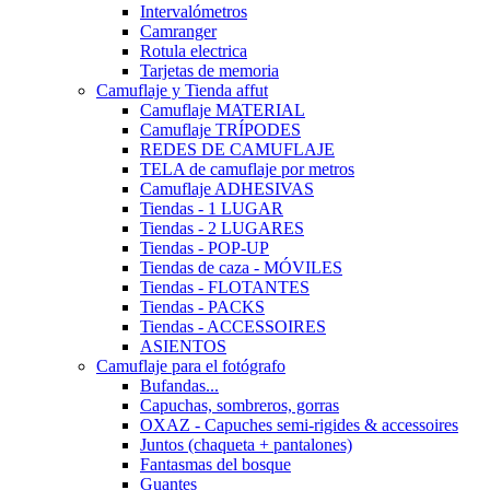
Intervalómetros
Camranger
Rotula electrica
Tarjetas de memoria
Camuflaje y Tienda affut
Camuflaje MATERIAL
Camuflaje TRÍPODES
REDES DE CAMUFLAJE
TELA de camuflaje por metros
Camuflaje ADHESIVAS
Tiendas - 1 LUGAR
Tiendas - 2 LUGARES
Tiendas - POP-UP
Tiendas de caza - MÓVILES
Tiendas - FLOTANTES
Tiendas - PACKS
Tiendas - ACCESSOIRES
ASIENTOS
Camuflaje para el fotógrafo
Bufandas...
Capuchas, sombreros, gorras
OXAZ - Capuches semi-rigides & accessoires
Juntos (chaqueta + pantalones)
Fantasmas del bosque
Guantes