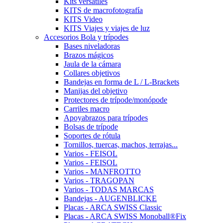
Kits versátiles
KITS de macrofotografía
KITS Video
KITS Viajes y viajes de luz
Accesorios Bola y trípodes
Bases niveladoras
Brazos mágicos
Jaula de la cámara
Collares objetivos
Bandejas en forma de L / L-Brackets
Manijas del objetivo
Protectores de trípode/monópode
Carriles macro
Apoyabrazos para trípodes
Bolsas de trípode
Soportes de rótula
Tornillos, tuercas, machos, terrajas...
Varios - FEISOL
Varios - FEISOL
Varios - MANFROTTO
Varios - TRAGOPAN
Varios - TODAS MARCAS
Bandejas - AUGENBLICKE
Placas - ARCA SWISS Classic
Placas - ARCA SWISS Monoball®Fix