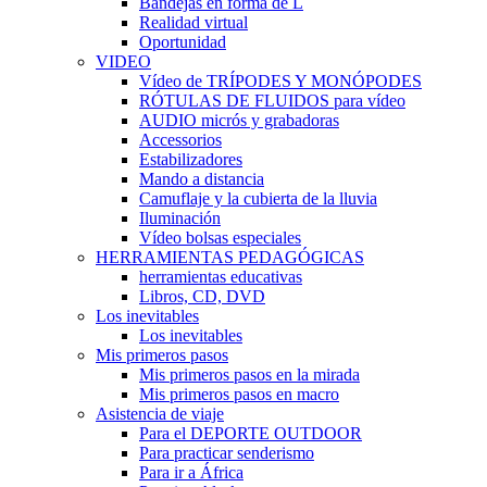
Bandejas en forma de L
Realidad virtual
Oportunidad
VIDEO
Vídeo de TRÍPODES Y MONÓPODES
RÓTULAS DE FLUIDOS para vídeo
AUDIO micrós y grabadoras
Accessorios
Estabilizadores
Mando a distancia
Camuflaje y la cubierta de la lluvia
Iluminación
Vídeo bolsas especiales
HERRAMIENTAS PEDAGÓGICAS
herramientas educativas
Libros, CD, DVD
Los inevitables
Los inevitables
Mis primeros pasos
Mis primeros pasos en la mirada
Mis primeros pasos en macro
Asistencia de viaje
Para el DEPORTE OUTDOOR
Para practicar senderismo
Para ir a África