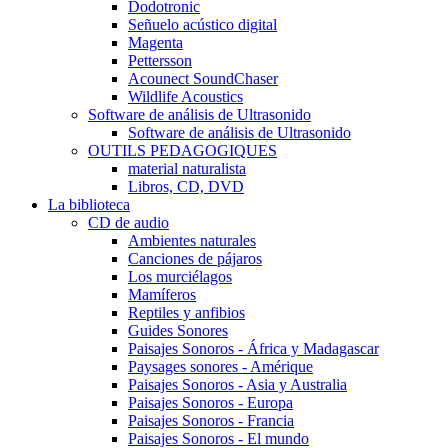
Dodotronic
Señuelo acústico digital
Magenta
Pettersson
Acounect SoundChaser
Wildlife Acoustics
Software de análisis de Ultrasonido
Software de análisis de Ultrasonido
OUTILS PEDAGOGIQUES
material naturalista
Libros, CD, DVD
La biblioteca
CD de audio
Ambientes naturales
Canciones de pájaros
Los murciélagos
Mamíferos
Reptiles y anfibios
Guides Sonores
Paisajes Sonoros - África y Madagascar
Paysages sonores - Amérique
Paisajes Sonoros - Asia y Australia
Paisajes Sonoros - Europa
Paisajes Sonoros - Francia
Paisajes Sonoros - El mundo