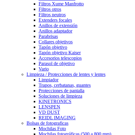
Filtros Xume Manfrotto
Filtros otros
Filtros neutros
Extenders focales
Anillos de extensión
Anillos adaptador
Parabrisas
Collares objetivos
Tapón objetivo
Tapón objetivo Kaiser
Accesorios telescopios
Parasol de objetivo
Vario
Limpieza / Protecciones de lentes y lentes
Limpiador
Trapos, cerbatanas, guantes
Protecciones de pantalla
Soluciones de limpieza
KINETRONICS
LENSPEN
VD DUST
REIDL IMAGING
Bolsas de fotograficas
Mochilas Foto
Mochilas fotográficas (500 a 800 mm)