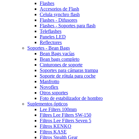
Flashes
Accesorios de Flash
Celula synchro flash
Flashes - Difusores
Flashes - Soportes para flash
Teleflashes
Paneles LED
Reflectores
Soportes - Bean Bags
Bean Bags vacías
Bean bags completo
Cinturones de soporte
Soportes para cámaras trampa
Soporte de rótula para coche
Manfrotto
Novoflex
Otros soportes
Foto de estabilizador de hombro
Suplementos ópticos
Lee Filters 100mm
Filtres Lee Filters SW-150
Filtros Lee Filters Seven 5
Filtros KENKO
Filtros KASE
Filtros Stealth Gear