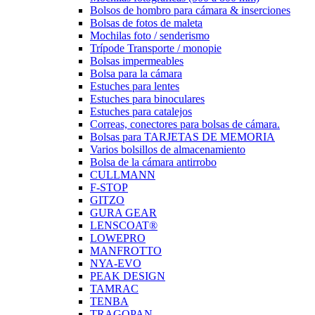
Bolsos de hombro para cámara & inserciones
Bolsas de fotos de maleta
Mochilas foto / senderismo
Trípode Transporte / monopie
Bolsas impermeables
Bolsa para la cámara
Estuches para lentes
Estuches para binoculares
Estuches para catalejos
Correas, conectores para bolsas de cámara.
Bolsas para TARJETAS DE MEMORIA
Varios bolsillos de almacenamiento
Bolsa de la cámara antirrobo
CULLMANN
F-STOP
GITZO
GURA GEAR
LENSCOAT®
LOWEPRO
MANFROTTO
NYA-EVO
PEAK DESIGN
TAMRAC
TENBA
TRAGOPAN