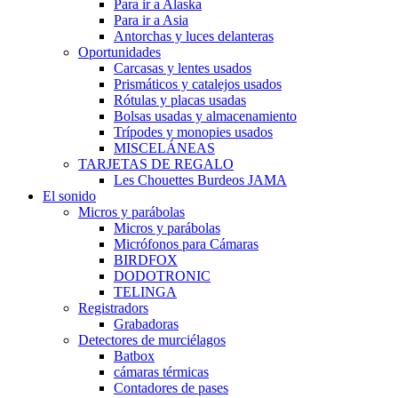
Para ir a Alaska
Para ir a Asia
Antorchas y luces delanteras
Oportunidades
Carcasas y lentes usados
Prismáticos y catalejos usados
Rótulas y placas usadas
Bolsas usadas y almacenamiento
Trípodes y monopies usados
MISCELÁNEAS
TARJETAS DE REGALO
Les Chouettes Burdeos JAMA
El sonido
Micros y parábolas
Micros y parábolas
Micrófonos para Cámaras
BIRDFOX
DODOTRONIC
TELINGA
Registradors
Grabadoras
Detectores de murciélagos
Batbox
cámaras térmicas
Contadores de pases