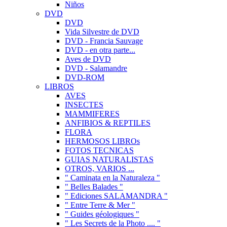
Niños
DVD
DVD
Vida Silvestre de DVD
DVD - Francia Sauvage
DVD - en otra parte...
Aves de DVD
DVD - Salamandre
DVD-ROM
LIBROS
AVES
INSECTES
MAMMIFERES
ANFIBIOS & REPTILES
FLORA
HERMOSOS LIBROs
FOTOS TECNICAS
GUIAS NATURALISTAS
OTROS, VARIOS ...
" Caminata en la Naturaleza "
" Belles Balades "
" Ediciones SALAMANDRA "
" Entre Terre & Mer "
" Guides géologiques "
" Les Secrets de la Photo .... "