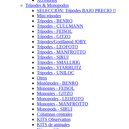
Accesorios
Trípodes & Monopodos
SELECCIÓN: Trípodes BAJO PRECIO !!
Mini trípodes
Trípodes - BENRO
Tripodes - CULLMANN
Trípodes - FEISOL
Trípodes - GITZO
Tripodes/Gorillapod JOBY
Trípodes - LEOFOTO
Tripodes - MANFROTTO
Trípodes - SIRUI
Tripodes - SMALLRIG
Tripodes - STARBLITZ
Tripodes - UNILOC
Otros
Monópodes - BENRO
Monopies - FEISOL
Monopies - GITZO
Monopodes - LEOFOTO
Monopies - MANFROTTO
Monopods - SIRUI
Columnas centrales
KITS Observation
KITS de animales