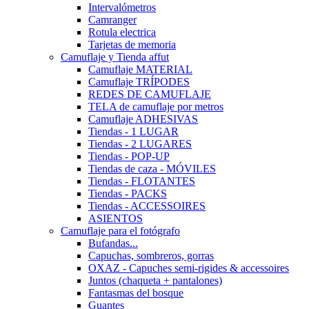
Intervalómetros
Camranger
Rotula electrica
Tarjetas de memoria
Camuflaje y Tienda affut
Camuflaje MATERIAL
Camuflaje TRÍPODES
REDES DE CAMUFLAJE
TELA de camuflaje por metros
Camuflaje ADHESIVAS
Tiendas - 1 LUGAR
Tiendas - 2 LUGARES
Tiendas - POP-UP
Tiendas de caza - MÓVILES
Tiendas - FLOTANTES
Tiendas - PACKS
Tiendas - ACCESSOIRES
ASIENTOS
Camuflaje para el fotógrafo
Bufandas...
Capuchas, sombreros, gorras
OXAZ - Capuches semi-rigides & accessoires
Juntos (chaqueta + pantalones)
Fantasmas del bosque
Guantes