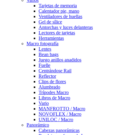
Varios
Tarjetas de memoria
Calentador pie, mano
Ventiladores de huellas
Gel de sílice
Antorchas y luces delanteras
Lectores de tarjetas
Herramientas
Macro fotografía
Lentes
Bean bags
Juego anillos anadidos
Fuelle
Centrándose Rail
Reflector
Clips de flores
Alumbrado
Trípodes Macro
Libros de Macro
Vario
MANFROTTO / Macro
NOVOFLEX / Macro
UNILOC / Macro
Panorámico
Cabezas panorámicas