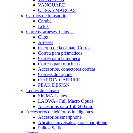
VANGUARD
OTRAS MARCAS
Carritos de transporte
Caruba
Eckla
Correas, arneses, Clips ...
Clips
Arneses
Cuerpo de la cámara Correa
Correa para prismaticos
Correa para la muñeca
Correas para mochilas
Accesorios, conectores correas
Correas de trípode
COTTON CARRIER
PEAK DESIGN
Lentes de cámara
SIGMA Lentes
LAOWA - Full Macro Optics
Accesorios para 150-600 mm
Accesorios de teléfonos inteligentes
Accesorios smartphone
Alicates universales para smartphone
Palitos Selfie