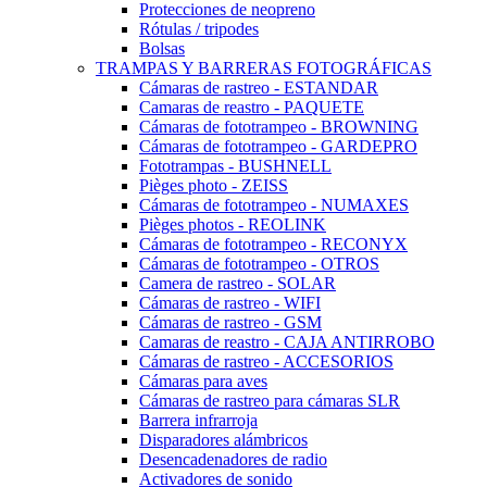
Protecciones de neopreno
Rótulas / tripodes
Bolsas
TRAMPAS Y BARRERAS FOTOGRÁFICAS
Cámaras de rastreo - ESTANDAR
Camaras de reastro - PAQUETE
Cámaras de fototrampeo - BROWNING
Cámaras de fototrampeo - GARDEPRO
Fototrampas - BUSHNELL
Pièges photo - ZEISS
Cámaras de fototrampeo - NUMAXES
Pièges photos - REOLINK
Cámaras de fototrampeo - RECONYX
Cámaras de fototrampeo - OTROS
Camera de rastreo - SOLAR
Cámaras de rastreo - WIFI
Cámaras de rastreo - GSM
Camaras de reastro - CAJA ANTIRROBO
Cámaras de rastreo - ACCESORIOS
Cámaras para aves
Cámaras de rastreo para cámaras SLR
Barrera infrarroja
Disparadores alámbricos
Desencadenadores de radio
Activadores de sonido