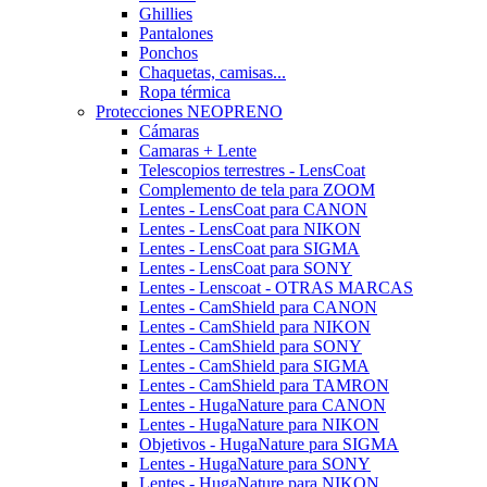
Ghillies
Pantalones
Ponchos
Chaquetas, camisas...
Ropa térmica
Protecciones NEOPRENO
Cámaras
Camaras + Lente
Telescopios terrestres - LensCoat
Complemento de tela para ZOOM
Lentes - LensCoat para CANON
Lentes - LensCoat para NIKON
Lentes - LensCoat para SIGMA
Lentes - LensCoat para SONY
Lentes - Lenscoat - OTRAS MARCAS
Lentes - CamShield para CANON
Lentes - CamShield para NIKON
Lentes - CamShield para SONY
Lentes - CamShield para SIGMA
Lentes - CamShield para TAMRON
Lentes - HugaNature para CANON
Lentes - HugaNature para NIKON
Objetivos - HugaNature para SIGMA
Lentes - HugaNature para SONY
Lentes - HugaNature para NIKON