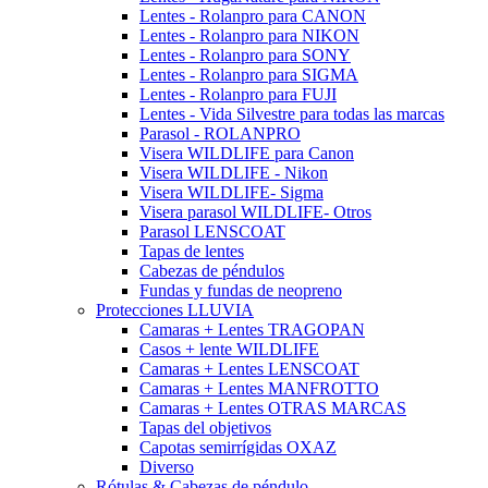
Lentes - Rolanpro para CANON
Lentes - Rolanpro para NIKON
Lentes - Rolanpro para SONY
Lentes - Rolanpro para SIGMA
Lentes - Rolanpro para FUJI
Lentes - Vida Silvestre para todas las marcas
Parasol - ROLANPRO
Visera WILDLIFE para Canon
Visera WILDLIFE - Nikon
Visera WILDLIFE- Sigma
Visera parasol WILDLIFE- Otros
Parasol LENSCOAT
Tapas de lentes
Cabezas de péndulos
Fundas y fundas de neopreno
Protecciones LLUVIA
Camaras + Lentes TRAGOPAN
Casos + lente WILDLIFE
Camaras + Lentes LENSCOAT
Camaras + Lentes MANFROTTO
Camaras + Lentes OTRAS MARCAS
Tapas del objetivos
Capotas semirrígidas OXAZ
Diverso
Rótulas & Cabezas de péndulo