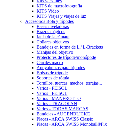
Kits versátiles
KITS de macrofotografía
KITS Video
KITS Viajes y viajes de luz
Accesorios Bola y trípodes
Bases niveladoras
Brazos mágicos
Jaula de la cámara
Collares objetivos
Bandejas en forma de L / L-Brackets
Manijas del objetivo
Protectores de trípode/monópode
Carriles macro
Apoyabrazos para trípodes
Bolsas de trípode
Soportes de rótula
Tornillos, tuercas, machos, terrajas...
Varios - FEISOL
Varios - FEISOL
Varios - MANFROTTO
Varios - TRAGOPAN
Varios - TODAS MARCAS
Bandejas - AUGENBLICKE
Placas - ARCA SWISS Classic
Placas - ARCA SWISS Monoball®Fix