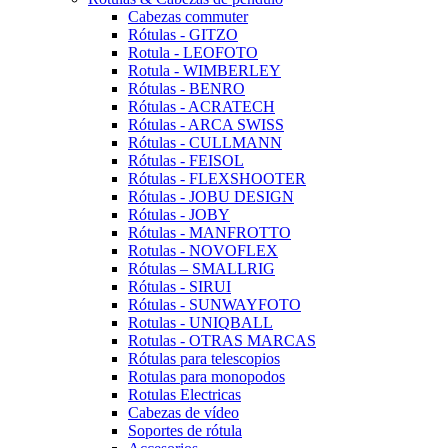
Cabezas commuter
Rótulas - GITZO
Rotula - LEOFOTO
Rotula - WIMBERLEY
Rótulas - BENRO
Rótulas - ACRATECH
Rótulas - ARCA SWISS
Rótulas - CULLMANN
Rótulas - FEISOL
Rótulas - FLEXSHOOTER
Rótulas - JOBU DESIGN
Rótulas - JOBY
Rótulas - MANFROTTO
Rotulas - NOVOFLEX
Rótulas – SMALLRIG
Rótulas - SIRUI
Rótulas - SUNWAYFOTO
Rotulas - UNIQBALL
Rotulas - OTRAS MARCAS
Rótulas para telescopios
Rotulas para monopodos
Rotulas Electricas
Cabezas de vídeo
Soportes de rótula