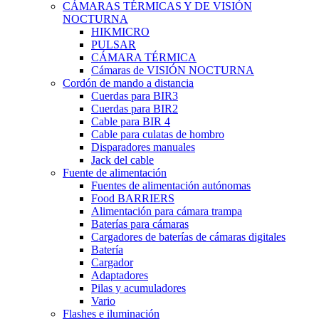
CÁMARAS TÉRMICAS Y DE VISIÓN
NOCTURNA
HIKMICRO
PULSAR
CÁMARA TÉRMICA
Cámaras de VISIÓN NOCTURNA
Cordón de mando a distancia
Cuerdas para BIR3
Cuerdas para BIR2
Cable para BIR 4
Cable para culatas de hombro
Disparadores manuales
Jack del cable
Fuente de alimentación
Fuentes de alimentación autónomas
Food BARRIERS
Alimentación para cámara trampa
Baterías para cámaras
Cargadores de baterías de cámaras digitales
Batería
Cargador
Adaptadores
Pilas y acumuladores
Vario
Flashes e iluminación