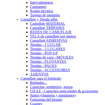
Intervalómetros
Camranger
Rotula electrica
Tarjetas de memoria
Camuflaje y Tienda affut
Camuflaje MATERIAL
Camuflaje TRÍPODES
REDES DE CAMUFLAJE
TELA de camuflaje por metros
Camuflaje ADHESIVAS
Tiendas - 1 LUGAR
Tiendas - 2 LUGARES
Tiendas - POP-UP
Tiendas de caza - MÓVILES
Tiendas - FLOTANTES
Tiendas - PACKS
Tiendas - ACCESSOIRES
ASIENTOS
Camuflaje para el fotógrafo
Bufandas...
Capuchas, sombreros, gorras
OXAZ - Capuches semi-rigides & accessoires
Juntos (chaqueta + pantalones)
Fantasmas del bosque
Guantes