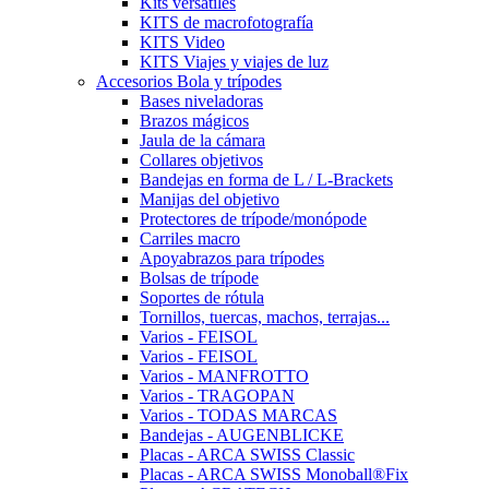
Kits versátiles
KITS de macrofotografía
KITS Video
KITS Viajes y viajes de luz
Accesorios Bola y trípodes
Bases niveladoras
Brazos mágicos
Jaula de la cámara
Collares objetivos
Bandejas en forma de L / L-Brackets
Manijas del objetivo
Protectores de trípode/monópode
Carriles macro
Apoyabrazos para trípodes
Bolsas de trípode
Soportes de rótula
Tornillos, tuercas, machos, terrajas...
Varios - FEISOL
Varios - FEISOL
Varios - MANFROTTO
Varios - TRAGOPAN
Varios - TODAS MARCAS
Bandejas - AUGENBLICKE
Placas - ARCA SWISS Classic
Placas - ARCA SWISS Monoball®Fix