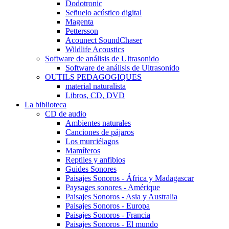
Dodotronic
Señuelo acústico digital
Magenta
Pettersson
Acounect SoundChaser
Wildlife Acoustics
Software de análisis de Ultrasonido
Software de análisis de Ultrasonido
OUTILS PEDAGOGIQUES
material naturalista
Libros, CD, DVD
La biblioteca
CD de audio
Ambientes naturales
Canciones de pájaros
Los murciélagos
Mamíferos
Reptiles y anfibios
Guides Sonores
Paisajes Sonoros - África y Madagascar
Paysages sonores - Amérique
Paisajes Sonoros - Asia y Australia
Paisajes Sonoros - Europa
Paisajes Sonoros - Francia
Paisajes Sonoros - El mundo