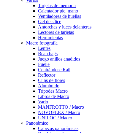
Varios
Tarjetas de memoria
Calentador pie, mano
Ventiladores de huellas
Gel de sílice
Antorchas y luces delanteras
Lectores de tarjetas
Herramientas
Macro fotografía
Lentes
Bean bags
Juego anillos anadidos
Fuelle
Centrándose Rail
Reflector
Clips de flores
Alumbrado
Trípodes Macro
Libros de Macro
Vario
MANFROTTO / Macro
NOVOFLEX / Macro
UNILOC / Macro
Panorámico
Cabezas panorámicas