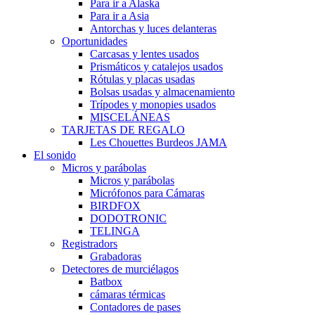
Para ir a Alaska
Para ir a Asia
Antorchas y luces delanteras
Oportunidades
Carcasas y lentes usados
Prismáticos y catalejos usados
Rótulas y placas usadas
Bolsas usadas y almacenamiento
Trípodes y monopies usados
MISCELÁNEAS
TARJETAS DE REGALO
Les Chouettes Burdeos JAMA
El sonido
Micros y parábolas
Micros y parábolas
Micrófonos para Cámaras
BIRDFOX
DODOTRONIC
TELINGA
Registradors
Grabadoras
Detectores de murciélagos
Batbox
cámaras térmicas
Contadores de pases