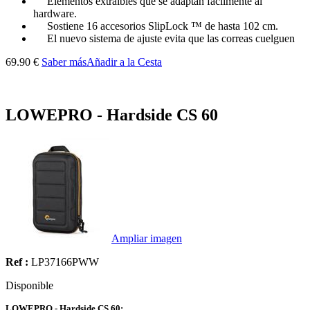
Elementos extraíbles que se adaptan fácilmente al
hardware.
Sostiene 16 accesorios SlipLock ™ de hasta 102 cm.
El nuevo sistema de ajuste evita que las correas cuelguen
69.90 €
Saber más
Añadir a la Cesta
LOWEPRO - Hardside CS 60
Ampliar imagen
Ref :
LP37166PWW
Disponible
LOWEPRO - Hardside CS 60: