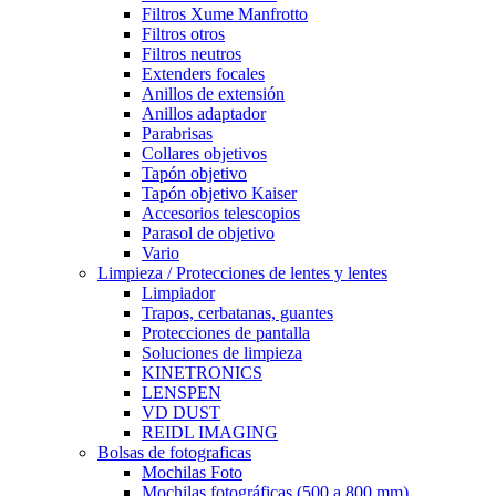
Filtros Xume Manfrotto
Filtros otros
Filtros neutros
Extenders focales
Anillos de extensión
Anillos adaptador
Parabrisas
Collares objetivos
Tapón objetivo
Tapón objetivo Kaiser
Accesorios telescopios
Parasol de objetivo
Vario
Limpieza / Protecciones de lentes y lentes
Limpiador
Trapos, cerbatanas, guantes
Protecciones de pantalla
Soluciones de limpieza
KINETRONICS
LENSPEN
VD DUST
REIDL IMAGING
Bolsas de fotograficas
Mochilas Foto
Mochilas fotográficas (500 a 800 mm)