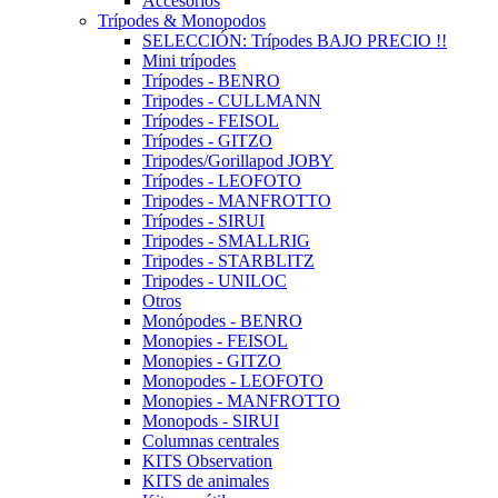
Accesorios
Trípodes & Monopodos
SELECCIÓN: Trípodes BAJO PRECIO !!
Mini trípodes
Trípodes - BENRO
Tripodes - CULLMANN
Trípodes - FEISOL
Trípodes - GITZO
Tripodes/Gorillapod JOBY
Trípodes - LEOFOTO
Tripodes - MANFROTTO
Trípodes - SIRUI
Tripodes - SMALLRIG
Tripodes - STARBLITZ
Tripodes - UNILOC
Otros
Monópodes - BENRO
Monopies - FEISOL
Monopies - GITZO
Monopodes - LEOFOTO
Monopies - MANFROTTO
Monopods - SIRUI
Columnas centrales
KITS Observation
KITS de animales