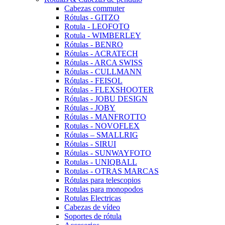
Cabezas commuter
Rótulas - GITZO
Rotula - LEOFOTO
Rotula - WIMBERLEY
Rótulas - BENRO
Rótulas - ACRATECH
Rótulas - ARCA SWISS
Rótulas - CULLMANN
Rótulas - FEISOL
Rótulas - FLEXSHOOTER
Rótulas - JOBU DESIGN
Rótulas - JOBY
Rótulas - MANFROTTO
Rotulas - NOVOFLEX
Rótulas – SMALLRIG
Rótulas - SIRUI
Rótulas - SUNWAYFOTO
Rotulas - UNIQBALL
Rotulas - OTRAS MARCAS
Rótulas para telescopios
Rotulas para monopodos
Rotulas Electricas
Cabezas de vídeo
Soportes de rótula