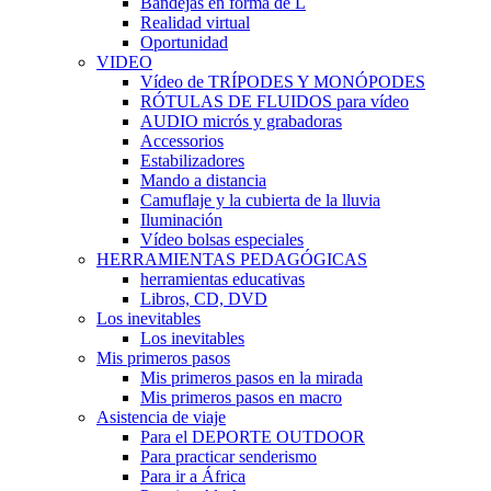
Bandejas en forma de L
Realidad virtual
Oportunidad
VIDEO
Vídeo de TRÍPODES Y MONÓPODES
RÓTULAS DE FLUIDOS para vídeo
AUDIO micrós y grabadoras
Accessorios
Estabilizadores
Mando a distancia
Camuflaje y la cubierta de la lluvia
Iluminación
Vídeo bolsas especiales
HERRAMIENTAS PEDAGÓGICAS
herramientas educativas
Libros, CD, DVD
Los inevitables
Los inevitables
Mis primeros pasos
Mis primeros pasos en la mirada
Mis primeros pasos en macro
Asistencia de viaje
Para el DEPORTE OUTDOOR
Para practicar senderismo
Para ir a África