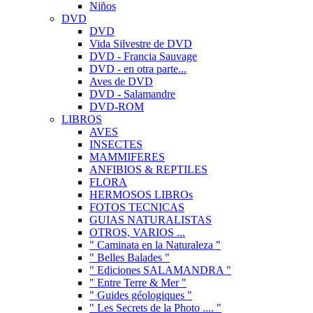
Niños
DVD
DVD
Vida Silvestre de DVD
DVD - Francia Sauvage
DVD - en otra parte...
Aves de DVD
DVD - Salamandre
DVD-ROM
LIBROS
AVES
INSECTES
MAMMIFERES
ANFIBIOS & REPTILES
FLORA
HERMOSOS LIBROs
FOTOS TECNICAS
GUIAS NATURALISTAS
OTROS, VARIOS ...
" Caminata en la Naturaleza "
" Belles Balades "
" Ediciones SALAMANDRA "
" Entre Terre & Mer "
" Guides géologiques "
" Les Secrets de la Photo .... "