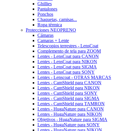
Ghillies
Pantalones
Ponchos
Chaquetas, camisas...
Ropa térmica
Protecciones NEOPRENO
Cámaras
Camaras + Lente
Telescopios terrestres - LensCoat
Complemento de tela para ZOOM
Lentes - LensCoat para CANON
Lentes - LensCoat para NIKON
Lentes - LensCoat para SIGMA
Lentes - LensCoat para SONY
Lentes - Lenscoat - OTRAS MARCAS
Lentes - CamShield para CANON
Lentes - CamShield para NIKON
Lentes - CamShield para SONY
Lentes - CamShield para SIGMA
Lentes - CamShield para TAMRON
Lentes - HugaNature para CANON
Lentes - HugaNature para NIKON
Objetivos - HugaNature para SIGMA
Lentes - HugaNature para SONY
Lentes - HugaNature para NIKON