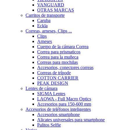
VANGUARD
OTRAS MARCAS
Carritos de transporte
Caruba
Eckla
Correas, arneses, Clips ...
Clips
Arneses
Cuerpo de la cámara Correa
Correa para prismaticos
Correa para la muñeca
Correas para mochilas
Accesorios, conectores correas
Correas de trípode
COTTON CARRIER
PEAK DESIGN
Lentes de cámara
SIGMA Lentes
LAOWA - Full Macro Optics
Accesorios para 150-600 mm
Accesorios de teléfonos inteligentes
Accesorios smartphone
Alicates universales para smartphone
Palitos Selfie