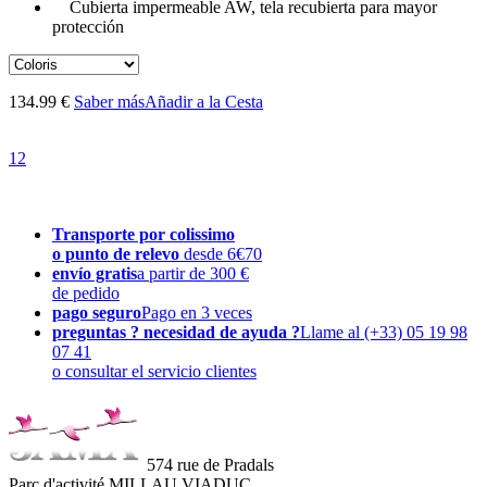
Cubierta impermeable AW, tela recubierta para mayor
protección
134.99 €
Saber más
Añadir a la Cesta
1
2
Transporte por colissimo
o punto de relevo
desde 6€70
envío gratis
a partir de 300 €
de pedido
pago seguro
Pago en 3 veces
preguntas ? necesidad de ayuda ?
Llame al (+33) 05 19 98
07 41
o consultar el servicio clientes
574 rue de Pradals
Parc d'activité MILLAU VIADUC