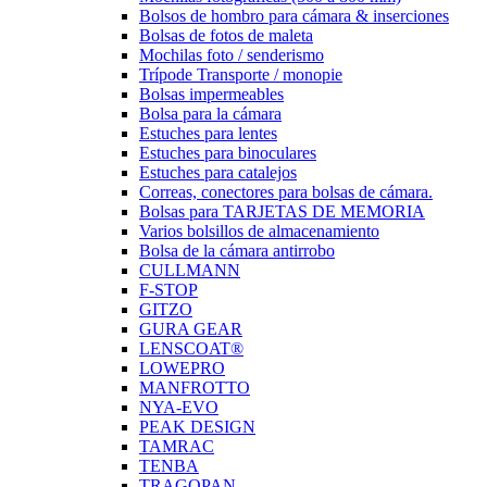
Bolsos de hombro para cámara & inserciones
Bolsas de fotos de maleta
Mochilas foto / senderismo
Trípode Transporte / monopie
Bolsas impermeables
Bolsa para la cámara
Estuches para lentes
Estuches para binoculares
Estuches para catalejos
Correas, conectores para bolsas de cámara.
Bolsas para TARJETAS DE MEMORIA
Varios bolsillos de almacenamiento
Bolsa de la cámara antirrobo
CULLMANN
F-STOP
GITZO
GURA GEAR
LENSCOAT®
LOWEPRO
MANFROTTO
NYA-EVO
PEAK DESIGN
TAMRAC
TENBA
TRAGOPAN