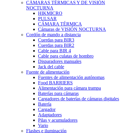
CÁMARAS TÉRMICAS Y DE VISIÓN
NOCTURNA
HIKMICRO
PULSAR
CÁMARA TÉRMICA
Cámaras de VISIÓN NOCTURNA
Cordón de mando a distancia
Cuerdas para BIR3
Cuerdas para BIR2
Cable para BIR 4
Cable para culatas de hombro
Disparadores manuales
Jack del cable
Fuente de alimentación
Fuentes de alimentación autónomas
Food BARRIERS
Alimentación para cámara trampa
Baterías para cámaras
Cargadores de baterías de cámaras digitales
Batería
Cargador
Adaptadores
Pilas y acumuladores
Vario
Flashes e iluminación