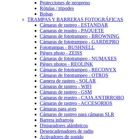
Protecciones de neopreno
Rótulas / tripodes
Bolsas
TRAMPAS Y BARRERAS FOTOGRÁFICAS
Cámaras de rastreo - ESTANDAR
Camaras de reastro - PAQUETE
Cámaras de fototrampeo - BROWNING
Cámaras de fototrampeo - GARDEPRO
Fototrampas - BUSHNELL
Pièges photo - ZEISS
Cámaras de fototrampeo - NUMAXES
Pièges photos - REOLINK
Cámaras de fototrampeo - RECONYX
Cámaras de fototrampeo - OTROS
Camera de rastreo - SOLAR
Cámaras de rastreo - WIFI
Cámaras de rastreo - GSM
Camaras de reastro - CAJA ANTIRROBO
Cámaras de rastreo - ACCESORIOS
Cámaras para aves
Cámaras de rastreo para cámaras SLR
Barrera infrarroja
Disparadores alámbricos
Desencadenadores de radio
Activadores de sonido