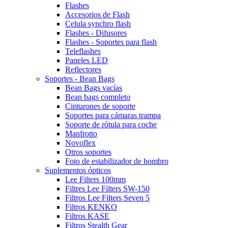
Flashes
Accesorios de Flash
Celula synchro flash
Flashes - Difusores
Flashes - Soportes para flash
Teleflashes
Paneles LED
Reflectores
Soportes - Bean Bags
Bean Bags vacías
Bean bags completo
Cinturones de soporte
Soportes para cámaras trampa
Soporte de rótula para coche
Manfrotto
Novoflex
Otros soportes
Foto de estabilizador de hombro
Suplementos ópticos
Lee Filters 100mm
Filtres Lee Filters SW-150
Filtros Lee Filters Seven 5
Filtros KENKO
Filtros KASE
Filtros Stealth Gear