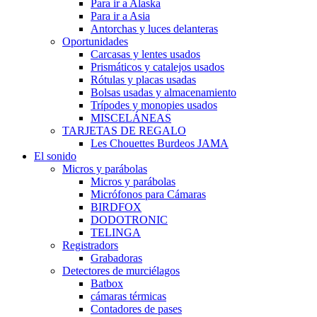
Para ir a Alaska
Para ir a Asia
Antorchas y luces delanteras
Oportunidades
Carcasas y lentes usados
Prismáticos y catalejos usados
Rótulas y placas usadas
Bolsas usadas y almacenamiento
Trípodes y monopies usados
MISCELÁNEAS
TARJETAS DE REGALO
Les Chouettes Burdeos JAMA
El sonido
Micros y parábolas
Micros y parábolas
Micrófonos para Cámaras
BIRDFOX
DODOTRONIC
TELINGA
Registradors
Grabadoras
Detectores de murciélagos
Batbox
cámaras térmicas
Contadores de pases