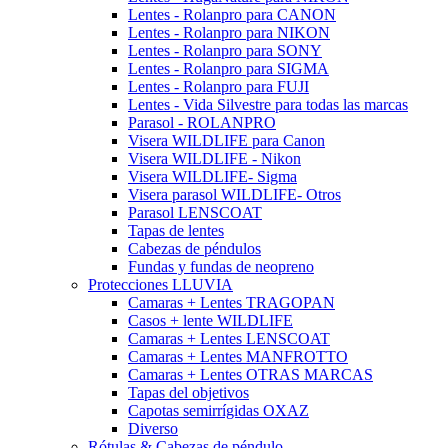
Lentes - Rolanpro para CANON
Lentes - Rolanpro para NIKON
Lentes - Rolanpro para SONY
Lentes - Rolanpro para SIGMA
Lentes - Rolanpro para FUJI
Lentes - Vida Silvestre para todas las marcas
Parasol - ROLANPRO
Visera WILDLIFE para Canon
Visera WILDLIFE - Nikon
Visera WILDLIFE- Sigma
Visera parasol WILDLIFE- Otros
Parasol LENSCOAT
Tapas de lentes
Cabezas de péndulos
Fundas y fundas de neopreno
Protecciones LLUVIA
Camaras + Lentes TRAGOPAN
Casos + lente WILDLIFE
Camaras + Lentes LENSCOAT
Camaras + Lentes MANFROTTO
Camaras + Lentes OTRAS MARCAS
Tapas del objetivos
Capotas semirrígidas OXAZ
Diverso
Rótulas & Cabezas de péndulo