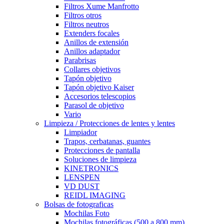
Filtros Xume Manfrotto
Filtros otros
Filtros neutros
Extenders focales
Anillos de extensión
Anillos adaptador
Parabrisas
Collares objetivos
Tapón objetivo
Tapón objetivo Kaiser
Accesorios telescopios
Parasol de objetivo
Vario
Limpieza / Protecciones de lentes y lentes
Limpiador
Trapos, cerbatanas, guantes
Protecciones de pantalla
Soluciones de limpieza
KINETRONICS
LENSPEN
VD DUST
REIDL IMAGING
Bolsas de fotograficas
Mochilas Foto
Mochilas fotográficas (500 a 800 mm)