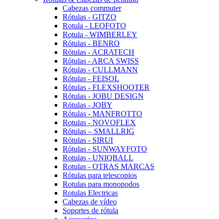
Cabezas commuter
Rótulas - GITZO
Rotula - LEOFOTO
Rotula - WIMBERLEY
Rótulas - BENRO
Rótulas - ACRATECH
Rótulas - ARCA SWISS
Rótulas - CULLMANN
Rótulas - FEISOL
Rótulas - FLEXSHOOTER
Rótulas - JOBU DESIGN
Rótulas - JOBY
Rótulas - MANFROTTO
Rotulas - NOVOFLEX
Rótulas – SMALLRIG
Rótulas - SIRUI
Rótulas - SUNWAYFOTO
Rotulas - UNIQBALL
Rotulas - OTRAS MARCAS
Rótulas para telescopios
Rotulas para monopodos
Rotulas Electricas
Cabezas de vídeo
Soportes de rótula