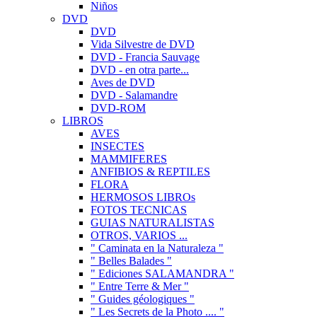
Niños
DVD
DVD
Vida Silvestre de DVD
DVD - Francia Sauvage
DVD - en otra parte...
Aves de DVD
DVD - Salamandre
DVD-ROM
LIBROS
AVES
INSECTES
MAMMIFERES
ANFIBIOS & REPTILES
FLORA
HERMOSOS LIBROs
FOTOS TECNICAS
GUIAS NATURALISTAS
OTROS, VARIOS ...
" Caminata en la Naturaleza "
" Belles Balades "
" Ediciones SALAMANDRA "
" Entre Terre & Mer "
" Guides géologiques "
" Les Secrets de la Photo .... "