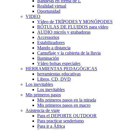
Bandejas en forma de L
Realidad virtual
Oportunidad
VIDEO
Vídeo de TRÍPODES Y MONÓPODES
RÓTULAS DE FLUIDOS para vídeo
AUDIO micrós y grabadoras
Accessorios
Estabilizadores
Mando a distancia
Camuflaje y la cubierta de la lluvia
Iluminación
Vídeo bolsas especiales
HERRAMIENTAS PEDAGÓGICAS
herramientas educativas
Libros, CD, DVD
Los inevitables
Los inevitables
Mis primeros pasos
Mis primeros pasos en la mirada
Mis primeros pasos en macro
Asistencia de viaje
Para el DEPORTE OUTDOOR
Para practicar senderismo
Para ir a África