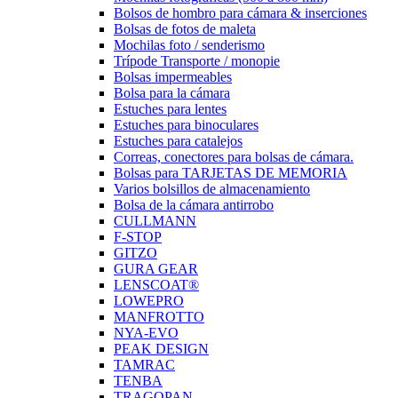
Bolsos de hombro para cámara & inserciones
Bolsas de fotos de maleta
Mochilas foto / senderismo
Trípode Transporte / monopie
Bolsas impermeables
Bolsa para la cámara
Estuches para lentes
Estuches para binoculares
Estuches para catalejos
Correas, conectores para bolsas de cámara.
Bolsas para TARJETAS DE MEMORIA
Varios bolsillos de almacenamiento
Bolsa de la cámara antirrobo
CULLMANN
F-STOP
GITZO
GURA GEAR
LENSCOAT®
LOWEPRO
MANFROTTO
NYA-EVO
PEAK DESIGN
TAMRAC
TENBA
TRAGOPAN