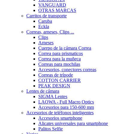
VANGUARD
OTRAS MARCAS
Carritos de transporte
Caruba
Eckla
Correas, arneses, Clips ...
Clips
Arneses
Cuerpo de la cámara Correa
Correa para prismaticos
Correa para la muñeca
Correas para mochilas
Accesorios, conectores correas
Correas de trípode
COTTON CARRIER
PEAK DESIGN
Lentes de cámara
SIGMA Lentes
LAOWA - Full Macro Optics
Accesorios para 150-600 mm
Accesorios de teléfonos inteligentes
Accesorios smartphone
Alicates universales para smartphone
Palitos Selfie