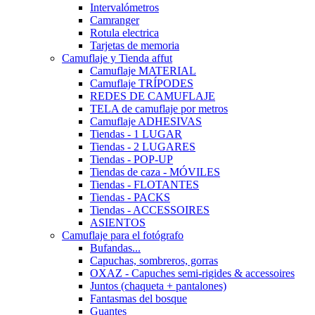
Intervalómetros
Camranger
Rotula electrica
Tarjetas de memoria
Camuflaje y Tienda affut
Camuflaje MATERIAL
Camuflaje TRÍPODES
REDES DE CAMUFLAJE
TELA de camuflaje por metros
Camuflaje ADHESIVAS
Tiendas - 1 LUGAR
Tiendas - 2 LUGARES
Tiendas - POP-UP
Tiendas de caza - MÓVILES
Tiendas - FLOTANTES
Tiendas - PACKS
Tiendas - ACCESSOIRES
ASIENTOS
Camuflaje para el fotógrafo
Bufandas...
Capuchas, sombreros, gorras
OXAZ - Capuches semi-rigides & accessoires
Juntos (chaqueta + pantalones)
Fantasmas del bosque
Guantes