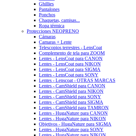
Ghillies
Pantalones
Ponchos
Chaquetas, camisas...
Ropa térmica
Protecciones NEOPRENO
Cámaras
Camaras + Lente
Telescopios terrestres - LensCoat
Complemento de tela para ZOOM
Lentes - LensCoat para CANON
Lentes - LensCoat para NIKON
Lentes - LensCoat para SIGMA
Lentes - LensCoat para SONY
Lentes - Lenscoat - OTRAS MARCAS
Lentes - CamShield para CANON
Lentes - CamShield para NIKON
Lentes - CamShield para SONY
Lentes - CamShield para SIGMA
Lentes - CamShield para TAMRON
Lentes - HugaNature para CANON
Lentes - HugaNature para NIKON
Objetivos - HugaNature para SIGMA
Lentes - HugaNature para SONY
Lentes - HugaNature para NIKON