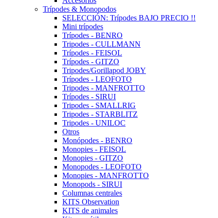
Accesorios
Trípodes & Monopodos
SELECCIÓN: Trípodes BAJO PRECIO !!
Mini trípodes
Trípodes - BENRO
Tripodes - CULLMANN
Trípodes - FEISOL
Trípodes - GITZO
Tripodes/Gorillapod JOBY
Trípodes - LEOFOTO
Tripodes - MANFROTTO
Trípodes - SIRUI
Tripodes - SMALLRIG
Tripodes - STARBLITZ
Tripodes - UNILOC
Otros
Monópodes - BENRO
Monopies - FEISOL
Monopies - GITZO
Monopodes - LEOFOTO
Monopies - MANFROTTO
Monopods - SIRUI
Columnas centrales
KITS Observation
KITS de animales