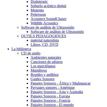
Dodotronic
Señuelo acústico digital
Magenta
Pettersson
Acounect SoundChaser
Wildlife Acoustics
Software de análisis de Ultrasonido
Software de análisis de Ultrasonido
OUTILS PEDAGOGIQUES
material naturalista
Libros, CD, DVD
La biblioteca
CD de audio
Ambientes naturales
Canciones de pájaros
Los murciélagos
Mamíferos
Reptiles y anfibios
Guides Sonores
Paisajes Sonoros - África y Madagascar
Paysages sonores - Amérique
Paisajes Sonoros - Asia y Australia
Paisajes Sonoros - Europa
Paisajes Sonoros - Francia
Paisajes Sonoros - El mundo