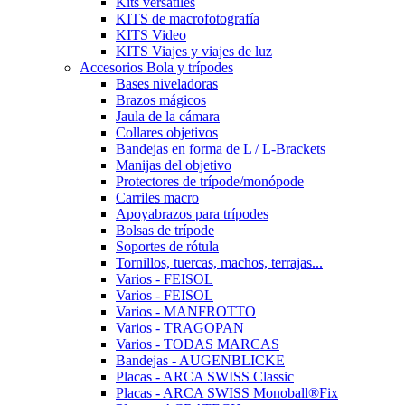
Kits versátiles
KITS de macrofotografía
KITS Video
KITS Viajes y viajes de luz
Accesorios Bola y trípodes
Bases niveladoras
Brazos mágicos
Jaula de la cámara
Collares objetivos
Bandejas en forma de L / L-Brackets
Manijas del objetivo
Protectores de trípode/monópode
Carriles macro
Apoyabrazos para trípodes
Bolsas de trípode
Soportes de rótula
Tornillos, tuercas, machos, terrajas...
Varios - FEISOL
Varios - FEISOL
Varios - MANFROTTO
Varios - TRAGOPAN
Varios - TODAS MARCAS
Bandejas - AUGENBLICKE
Placas - ARCA SWISS Classic
Placas - ARCA SWISS Monoball®Fix