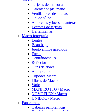
Varios
Tarjetas de memoria
Calentador pie, mano
Ventiladores de huellas
Gel de sílice
Antorchas y luces delanteras
Lectores de tarjetas
Herramientas
Macro fotografía
Lentes
Bean bags
Juego anillos anadidos
Fuelle
Centrándose Rail
Reflector
Clips de flores
Alumbrado
Trípodes Macro
Libros de Macro
Vario
MANFROTTO / Macro
NOVOFLEX / Macro
UNILOC / Macro
Panorámico
Cabezas panorámicas