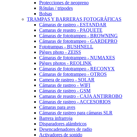
Protecciones de neopreno
Rótulas / tripodes
Bolsas
TRAMPAS Y BARRERAS FOTOGRÁFICAS
Cámaras de rastreo - ESTANDAR
Camaras de reastro - PAQUETE
Cámaras de fototrampeo - BROWNING
Cámaras de fototrampeo - GARDEPRO
Fototrampas - BUSHNELL
Pièges photo - ZEISS
Cámaras de fototrampeo - NUMAXES
Pièges photos - REOLINK
Cámaras de fototrampeo - RECONYX
Cámaras de fototrampeo - OTROS
Camera de rastreo - SOLAR
Cámaras de rastreo - WIFI
Cámaras de rastreo - GSM
Camaras de reastro - CAJA ANTIRROBO
Cámaras de rastreo - ACCESORIOS
Cámaras para aves
Cámaras de rastreo para cámaras SLR
Barrera infrarroja
Disparadores alámbricos
Desencadenadores de radio
Activadores de sonido