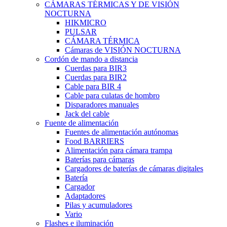
CÁMARAS TÉRMICAS Y DE VISIÓN
NOCTURNA
HIKMICRO
PULSAR
CÁMARA TÉRMICA
Cámaras de VISIÓN NOCTURNA
Cordón de mando a distancia
Cuerdas para BIR3
Cuerdas para BIR2
Cable para BIR 4
Cable para culatas de hombro
Disparadores manuales
Jack del cable
Fuente de alimentación
Fuentes de alimentación autónomas
Food BARRIERS
Alimentación para cámara trampa
Baterías para cámaras
Cargadores de baterías de cámaras digitales
Batería
Cargador
Adaptadores
Pilas y acumuladores
Vario
Flashes e iluminación