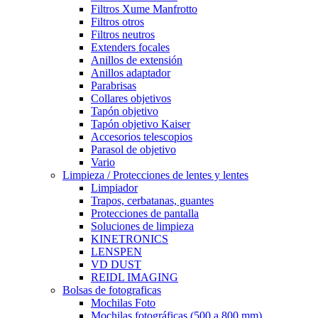
Filtros Xume Manfrotto
Filtros otros
Filtros neutros
Extenders focales
Anillos de extensión
Anillos adaptador
Parabrisas
Collares objetivos
Tapón objetivo
Tapón objetivo Kaiser
Accesorios telescopios
Parasol de objetivo
Vario
Limpieza / Protecciones de lentes y lentes
Limpiador
Trapos, cerbatanas, guantes
Protecciones de pantalla
Soluciones de limpieza
KINETRONICS
LENSPEN
VD DUST
REIDL IMAGING
Bolsas de fotograficas
Mochilas Foto
Mochilas fotográficas (500 a 800 mm)