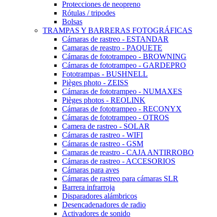
Protecciones de neopreno
Rótulas / tripodes
Bolsas
TRAMPAS Y BARRERAS FOTOGRÁFICAS
Cámaras de rastreo - ESTANDAR
Camaras de reastro - PAQUETE
Cámaras de fototrampeo - BROWNING
Cámaras de fototrampeo - GARDEPRO
Fototrampas - BUSHNELL
Pièges photo - ZEISS
Cámaras de fototrampeo - NUMAXES
Pièges photos - REOLINK
Cámaras de fototrampeo - RECONYX
Cámaras de fototrampeo - OTROS
Camera de rastreo - SOLAR
Cámaras de rastreo - WIFI
Cámaras de rastreo - GSM
Camaras de reastro - CAJA ANTIRROBO
Cámaras de rastreo - ACCESORIOS
Cámaras para aves
Cámaras de rastreo para cámaras SLR
Barrera infrarroja
Disparadores alámbricos
Desencadenadores de radio
Activadores de sonido