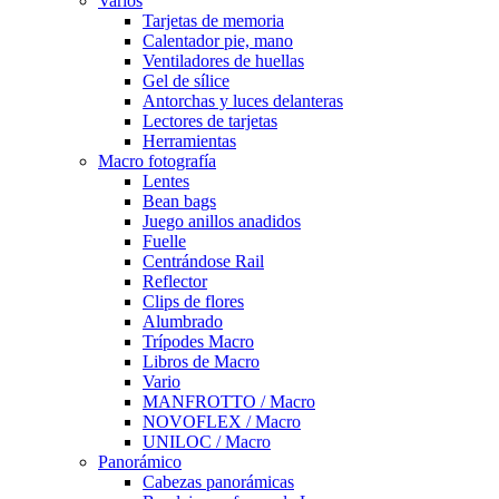
Varios
Tarjetas de memoria
Calentador pie, mano
Ventiladores de huellas
Gel de sílice
Antorchas y luces delanteras
Lectores de tarjetas
Herramientas
Macro fotografía
Lentes
Bean bags
Juego anillos anadidos
Fuelle
Centrándose Rail
Reflector
Clips de flores
Alumbrado
Trípodes Macro
Libros de Macro
Vario
MANFROTTO / Macro
NOVOFLEX / Macro
UNILOC / Macro
Panorámico
Cabezas panorámicas