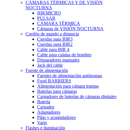
CÁMARAS TÉRMICAS Y DE VISIÓN
NOCTURNA
HIKMICRO
PULSAR
CÁMARA TÉRMICA
Cámaras de VISIÓN NOCTURNA
Cordón de mando a distancia
Cuerdas para BIR3
Cuerdas para BIR2
Cable para BIR 4
Cable para culatas de hombro
Disparadores manuales
Jack del cable
Fuente de alimentación
Fuentes de alimentación autónomas
Food BARRIERS
Alimentación para cámara trampa
Baterías para cámaras
Cargadores de baterías de cámaras digitales
Batería
Cargador
Adaptadores
Pilas y acumuladores
Vario
Flashes e iluminación