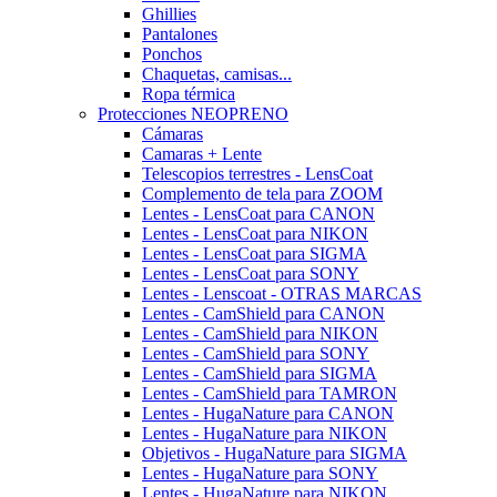
Ghillies
Pantalones
Ponchos
Chaquetas, camisas...
Ropa térmica
Protecciones NEOPRENO
Cámaras
Camaras + Lente
Telescopios terrestres - LensCoat
Complemento de tela para ZOOM
Lentes - LensCoat para CANON
Lentes - LensCoat para NIKON
Lentes - LensCoat para SIGMA
Lentes - LensCoat para SONY
Lentes - Lenscoat - OTRAS MARCAS
Lentes - CamShield para CANON
Lentes - CamShield para NIKON
Lentes - CamShield para SONY
Lentes - CamShield para SIGMA
Lentes - CamShield para TAMRON
Lentes - HugaNature para CANON
Lentes - HugaNature para NIKON
Objetivos - HugaNature para SIGMA
Lentes - HugaNature para SONY
Lentes - HugaNature para NIKON