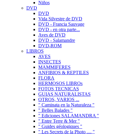
Niños
DVD
DVD
Vida Silvestre de DVD
DVD - Francia Sauvage
DVD - en otra parte...
Aves de DVD
DVD - Salamandre
DVD-ROM
LIBROS
AVES
INSECTES
MAMMIFERES
ANFIBIOS & REPTILES
FLORA
HERMOSOS LIBROs
FOTOS TECNICAS
GUIAS NATURALISTAS
OTROS, VARIOS ...
" Caminata en la Naturaleza "
" Belles Balades "
" Ediciones SALAMANDRA "
" Entre Terre & Mer "
" Guides géologiques "
" Les Secrets de la Photo .... "