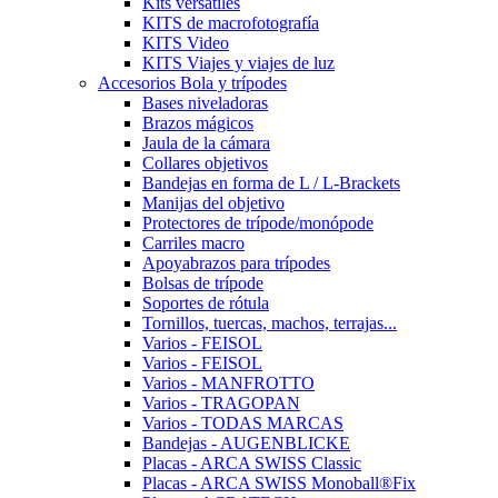
Kits versátiles
KITS de macrofotografía
KITS Video
KITS Viajes y viajes de luz
Accesorios Bola y trípodes
Bases niveladoras
Brazos mágicos
Jaula de la cámara
Collares objetivos
Bandejas en forma de L / L-Brackets
Manijas del objetivo
Protectores de trípode/monópode
Carriles macro
Apoyabrazos para trípodes
Bolsas de trípode
Soportes de rótula
Tornillos, tuercas, machos, terrajas...
Varios - FEISOL
Varios - FEISOL
Varios - MANFROTTO
Varios - TRAGOPAN
Varios - TODAS MARCAS
Bandejas - AUGENBLICKE
Placas - ARCA SWISS Classic
Placas - ARCA SWISS Monoball®Fix