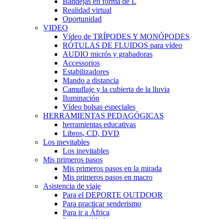
Bandejas en forma de L
Realidad virtual
Oportunidad
VIDEO
Vídeo de TRÍPODES Y MONÓPODES
RÓTULAS DE FLUIDOS para vídeo
AUDIO micrós y grabadoras
Accessorios
Estabilizadores
Mando a distancia
Camuflaje y la cubierta de la lluvia
Iluminación
Vídeo bolsas especiales
HERRAMIENTAS PEDAGÓGICAS
herramientas educativas
Libros, CD, DVD
Los inevitables
Los inevitables
Mis primeros pasos
Mis primeros pasos en la mirada
Mis primeros pasos en macro
Asistencia de viaje
Para el DEPORTE OUTDOOR
Para practicar senderismo
Para ir a África