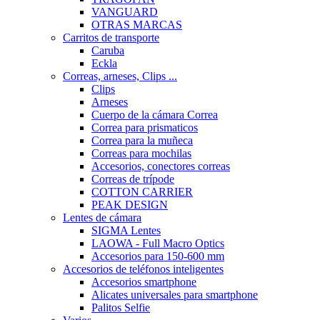
VANGUARD
OTRAS MARCAS
Carritos de transporte
Caruba
Eckla
Correas, arneses, Clips ...
Clips
Arneses
Cuerpo de la cámara Correa
Correa para prismaticos
Correa para la muñeca
Correas para mochilas
Accesorios, conectores correas
Correas de trípode
COTTON CARRIER
PEAK DESIGN
Lentes de cámara
SIGMA Lentes
LAOWA - Full Macro Optics
Accesorios para 150-600 mm
Accesorios de teléfonos inteligentes
Accesorios smartphone
Alicates universales para smartphone
Palitos Selfie