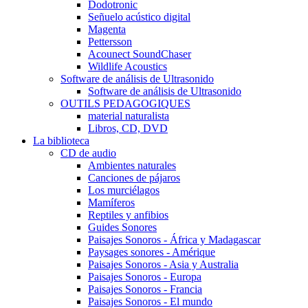
Dodotronic
Señuelo acústico digital
Magenta
Pettersson
Acounect SoundChaser
Wildlife Acoustics
Software de análisis de Ultrasonido
Software de análisis de Ultrasonido
OUTILS PEDAGOGIQUES
material naturalista
Libros, CD, DVD
La biblioteca
CD de audio
Ambientes naturales
Canciones de pájaros
Los murciélagos
Mamíferos
Reptiles y anfibios
Guides Sonores
Paisajes Sonoros - África y Madagascar
Paysages sonores - Amérique
Paisajes Sonoros - Asia y Australia
Paisajes Sonoros - Europa
Paisajes Sonoros - Francia
Paisajes Sonoros - El mundo