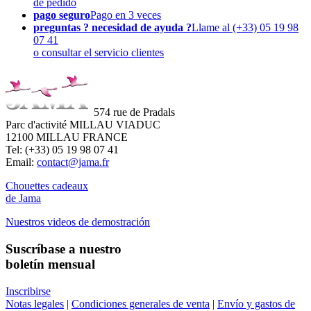
de pedido
pago seguro
Pago en 3 veces
preguntas ? necesidad de ayuda ?
Llame al (+33) 05 19 98
07 41
o consultar el servicio clientes
574 rue de Pradals
Parc d'activité MILLAU VIADUC
12100 MILLAU FRANCE
Tel: (+33) 05 19 98 07 41
Email:
contact@jama.fr
Chouettes cadeaux
de Jama
Nuestros videos de demostración
Suscríbase a nuestro
boletín mensual
Inscribirse
Notas legales
|
Condiciones generales de venta
|
Envío y gastos de