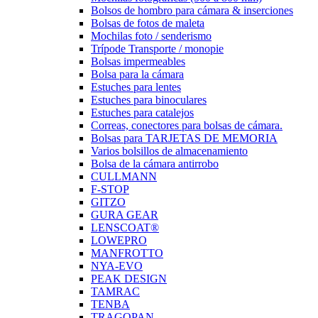
Bolsos de hombro para cámara & inserciones
Bolsas de fotos de maleta
Mochilas foto / senderismo
Trípode Transporte / monopie
Bolsas impermeables
Bolsa para la cámara
Estuches para lentes
Estuches para binoculares
Estuches para catalejos
Correas, conectores para bolsas de cámara.
Bolsas para TARJETAS DE MEMORIA
Varios bolsillos de almacenamiento
Bolsa de la cámara antirrobo
CULLMANN
F-STOP
GITZO
GURA GEAR
LENSCOAT®
LOWEPRO
MANFROTTO
NYA-EVO
PEAK DESIGN
TAMRAC
TENBA
TRAGOPAN