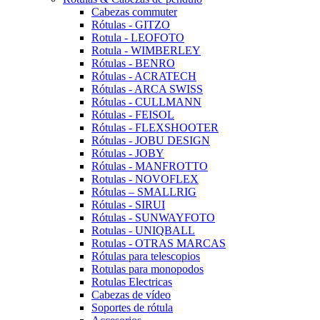
Cabezas commuter
Rótulas - GITZO
Rotula - LEOFOTO
Rotula - WIMBERLEY
Rótulas - BENRO
Rótulas - ACRATECH
Rótulas - ARCA SWISS
Rótulas - CULLMANN
Rótulas - FEISOL
Rótulas - FLEXSHOOTER
Rótulas - JOBU DESIGN
Rótulas - JOBY
Rótulas - MANFROTTO
Rotulas - NOVOFLEX
Rótulas – SMALLRIG
Rótulas - SIRUI
Rótulas - SUNWAYFOTO
Rotulas - UNIQBALL
Rotulas - OTRAS MARCAS
Rótulas para telescopios
Rotulas para monopodos
Rotulas Electricas
Cabezas de vídeo
Soportes de rótula