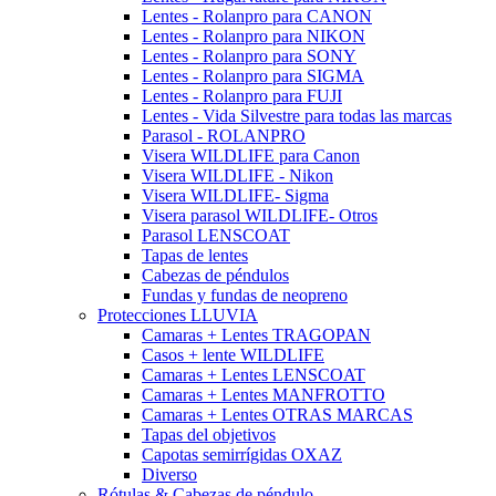
Lentes - Rolanpro para CANON
Lentes - Rolanpro para NIKON
Lentes - Rolanpro para SONY
Lentes - Rolanpro para SIGMA
Lentes - Rolanpro para FUJI
Lentes - Vida Silvestre para todas las marcas
Parasol - ROLANPRO
Visera WILDLIFE para Canon
Visera WILDLIFE - Nikon
Visera WILDLIFE- Sigma
Visera parasol WILDLIFE- Otros
Parasol LENSCOAT
Tapas de lentes
Cabezas de péndulos
Fundas y fundas de neopreno
Protecciones LLUVIA
Camaras + Lentes TRAGOPAN
Casos + lente WILDLIFE
Camaras + Lentes LENSCOAT
Camaras + Lentes MANFROTTO
Camaras + Lentes OTRAS MARCAS
Tapas del objetivos
Capotas semirrígidas OXAZ
Diverso
Rótulas & Cabezas de péndulo