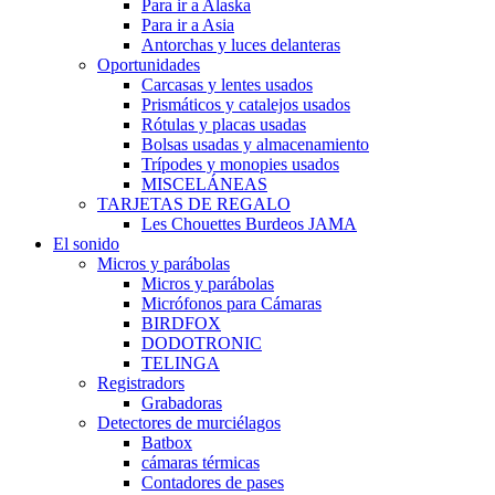
Para ir a Alaska
Para ir a Asia
Antorchas y luces delanteras
Oportunidades
Carcasas y lentes usados
Prismáticos y catalejos usados
Rótulas y placas usadas
Bolsas usadas y almacenamiento
Trípodes y monopies usados
MISCELÁNEAS
TARJETAS DE REGALO
Les Chouettes Burdeos JAMA
El sonido
Micros y parábolas
Micros y parábolas
Micrófonos para Cámaras
BIRDFOX
DODOTRONIC
TELINGA
Registradors
Grabadoras
Detectores de murciélagos
Batbox
cámaras térmicas
Contadores de pases