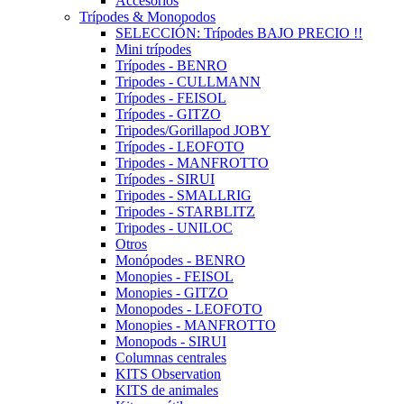
Accesorios
Trípodes & Monopodos
SELECCIÓN: Trípodes BAJO PRECIO !!
Mini trípodes
Trípodes - BENRO
Tripodes - CULLMANN
Trípodes - FEISOL
Trípodes - GITZO
Tripodes/Gorillapod JOBY
Trípodes - LEOFOTO
Tripodes - MANFROTTO
Trípodes - SIRUI
Tripodes - SMALLRIG
Tripodes - STARBLITZ
Tripodes - UNILOC
Otros
Monópodes - BENRO
Monopies - FEISOL
Monopies - GITZO
Monopodes - LEOFOTO
Monopies - MANFROTTO
Monopods - SIRUI
Columnas centrales
KITS Observation
KITS de animales