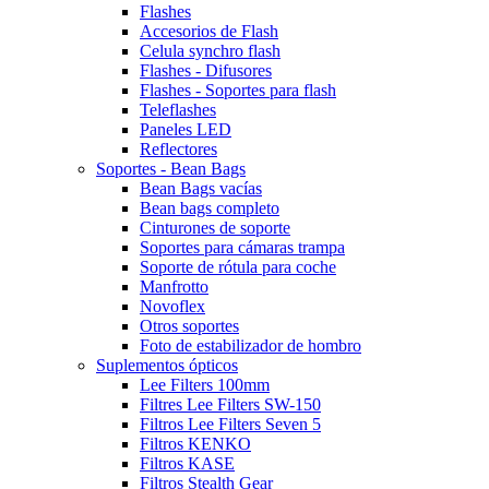
Flashes
Accesorios de Flash
Celula synchro flash
Flashes - Difusores
Flashes - Soportes para flash
Teleflashes
Paneles LED
Reflectores
Soportes - Bean Bags
Bean Bags vacías
Bean bags completo
Cinturones de soporte
Soportes para cámaras trampa
Soporte de rótula para coche
Manfrotto
Novoflex
Otros soportes
Foto de estabilizador de hombro
Suplementos ópticos
Lee Filters 100mm
Filtres Lee Filters SW-150
Filtros Lee Filters Seven 5
Filtros KENKO
Filtros KASE
Filtros Stealth Gear