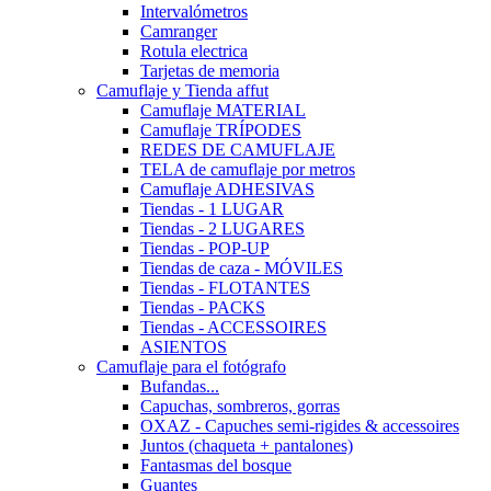
Intervalómetros
Camranger
Rotula electrica
Tarjetas de memoria
Camuflaje y Tienda affut
Camuflaje MATERIAL
Camuflaje TRÍPODES
REDES DE CAMUFLAJE
TELA de camuflaje por metros
Camuflaje ADHESIVAS
Tiendas - 1 LUGAR
Tiendas - 2 LUGARES
Tiendas - POP-UP
Tiendas de caza - MÓVILES
Tiendas - FLOTANTES
Tiendas - PACKS
Tiendas - ACCESSOIRES
ASIENTOS
Camuflaje para el fotógrafo
Bufandas...
Capuchas, sombreros, gorras
OXAZ - Capuches semi-rigides & accessoires
Juntos (chaqueta + pantalones)
Fantasmas del bosque
Guantes