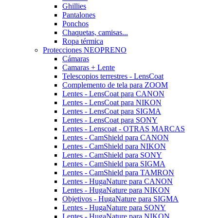
Ghillies
Pantalones
Ponchos
Chaquetas, camisas...
Ropa térmica
Protecciones NEOPRENO
Cámaras
Camaras + Lente
Telescopios terrestres - LensCoat
Complemento de tela para ZOOM
Lentes - LensCoat para CANON
Lentes - LensCoat para NIKON
Lentes - LensCoat para SIGMA
Lentes - LensCoat para SONY
Lentes - Lenscoat - OTRAS MARCAS
Lentes - CamShield para CANON
Lentes - CamShield para NIKON
Lentes - CamShield para SONY
Lentes - CamShield para SIGMA
Lentes - CamShield para TAMRON
Lentes - HugaNature para CANON
Lentes - HugaNature para NIKON
Objetivos - HugaNature para SIGMA
Lentes - HugaNature para SONY
Lentes - HugaNature para NIKON