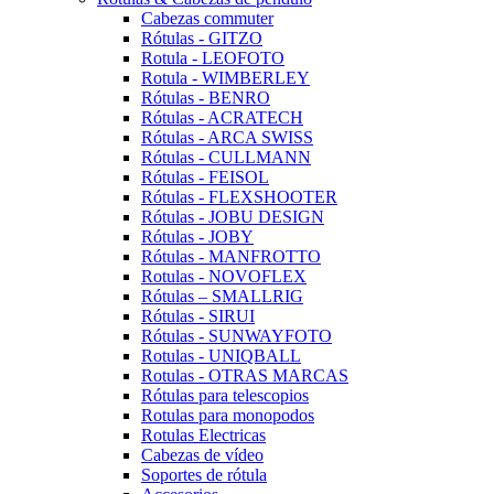
Cabezas commuter
Rótulas - GITZO
Rotula - LEOFOTO
Rotula - WIMBERLEY
Rótulas - BENRO
Rótulas - ACRATECH
Rótulas - ARCA SWISS
Rótulas - CULLMANN
Rótulas - FEISOL
Rótulas - FLEXSHOOTER
Rótulas - JOBU DESIGN
Rótulas - JOBY
Rótulas - MANFROTTO
Rotulas - NOVOFLEX
Rótulas – SMALLRIG
Rótulas - SIRUI
Rótulas - SUNWAYFOTO
Rotulas - UNIQBALL
Rotulas - OTRAS MARCAS
Rótulas para telescopios
Rotulas para monopodos
Rotulas Electricas
Cabezas de vídeo
Soportes de rótula