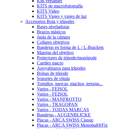
Kits versátiles
KITS de macrofotografía
KITS Video
KITS Viajes y viajes de luz
Accesorios Bola y trípodes
Bases niveladoras
Brazos mágicos
Jaula de la cámara
Collares objetivos
Bandejas en forma de L / L-Brackets
Manijas del objetivo
Protectores de trípode/monópode
Carriles macro
Apoyabrazos para trípodes
Bolsas de trípode
Soportes de rótula
Tornillos, tuercas, machos, terrajas...
Varios - FEISOL
Varios - FEISOL
Varios - MANFROTTO
Varios - TRAGOPAN
Varios - TODAS MARCAS
Bandejas - AUGENBLICKE
Placas - ARCA SWISS Classic
Placas - ARCA SWISS Monoball®Fix