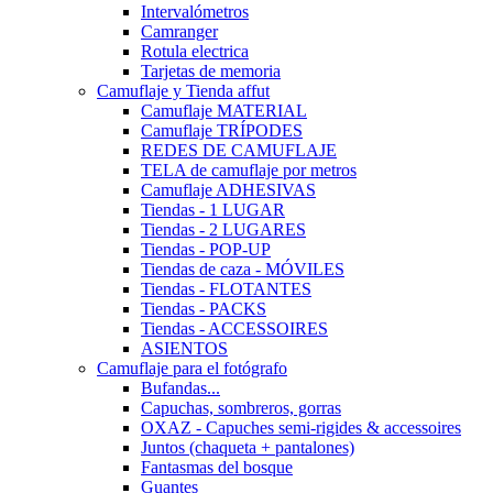
Intervalómetros
Camranger
Rotula electrica
Tarjetas de memoria
Camuflaje y Tienda affut
Camuflaje MATERIAL
Camuflaje TRÍPODES
REDES DE CAMUFLAJE
TELA de camuflaje por metros
Camuflaje ADHESIVAS
Tiendas - 1 LUGAR
Tiendas - 2 LUGARES
Tiendas - POP-UP
Tiendas de caza - MÓVILES
Tiendas - FLOTANTES
Tiendas - PACKS
Tiendas - ACCESSOIRES
ASIENTOS
Camuflaje para el fotógrafo
Bufandas...
Capuchas, sombreros, gorras
OXAZ - Capuches semi-rigides & accessoires
Juntos (chaqueta + pantalones)
Fantasmas del bosque
Guantes