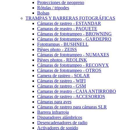
Protecciones de neopreno
Rótulas / tripodes
Bolsas
TRAMPAS Y BARRERAS FOTOGRÁFICAS
Cámaras de rastreo - ESTANDAR
Camaras de reastro - PAQUETE
Cámaras de fototrampeo - BROWNING
Cámaras de fototrampeo - GARDEPRO
Fototrampas - BUSHNELL
Pièges photo - ZEISS
Cámaras de fototrampeo - NUMAXES
Pièges photos - REOLINK
Cámaras de fototrampeo - RECONYX
Cámaras de fototrampeo - OTROS
Camera de rastreo - SOLAR
Cámaras de rastreo - WIFI
Cámaras de rastreo - GSM
Camaras de reastro - CAJA ANTIRROBO
Cámaras de rastreo - ACCESORIOS
Cámaras para aves
Cámaras de rastreo para cámaras SLR
Barrera infrarroja
Disparadores alámbricos
Desencadenadores de radio
Activadores de sonido