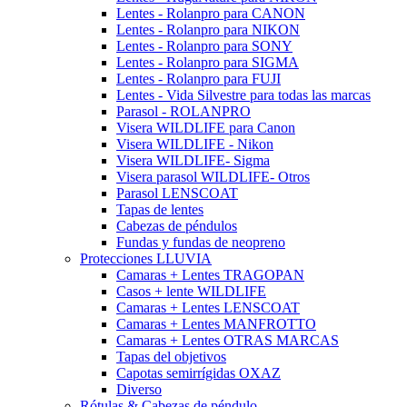
Lentes - Rolanpro para CANON
Lentes - Rolanpro para NIKON
Lentes - Rolanpro para SONY
Lentes - Rolanpro para SIGMA
Lentes - Rolanpro para FUJI
Lentes - Vida Silvestre para todas las marcas
Parasol - ROLANPRO
Visera WILDLIFE para Canon
Visera WILDLIFE - Nikon
Visera WILDLIFE- Sigma
Visera parasol WILDLIFE- Otros
Parasol LENSCOAT
Tapas de lentes
Cabezas de péndulos
Fundas y fundas de neopreno
Protecciones LLUVIA
Camaras + Lentes TRAGOPAN
Casos + lente WILDLIFE
Camaras + Lentes LENSCOAT
Camaras + Lentes MANFROTTO
Camaras + Lentes OTRAS MARCAS
Tapas del objetivos
Capotas semirrígidas OXAZ
Diverso
Rótulas & Cabezas de péndulo