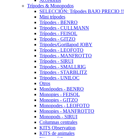
Accesorios
Trípodes & Monopodos
SELECCIÓN: Trípodes BAJO PRECIO !!
Mini trípodes
Trípodes - BENRO
Tripodes - CULLMANN
Trípodes - FEISOL
Trípodes - GITZO
Tripodes/Gorillapod JOBY
Trípodes - LEOFOTO
Tripodes - MANFROTTO
Trípodes - SIRUI
Tripodes - SMALLRIG
Tripodes - STARBLITZ
Tripodes - UNILOC
Otros
Monópodes - BENRO
Monopies - FEISOL
Monopies - GITZO
Monopodes - LEOFOTO
Monopies - MANFROTTO
Monopods - SIRUI
Columnas centrales
KITS Observation
KITS de animales