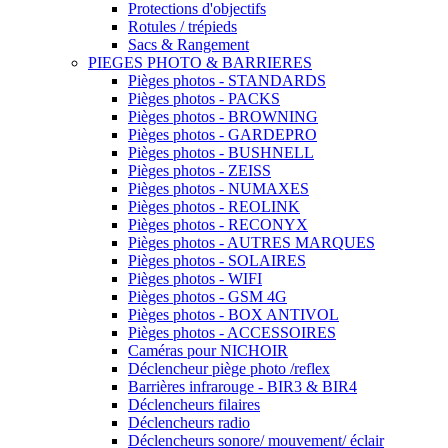
Protections d'objectifs
Rotules / trépieds
Sacs & Rangement
PIEGES PHOTO & BARRIERES
Pièges photos - STANDARDS
Pièges photos - PACKS
Pièges photos - BROWNING
Pièges photos - GARDEPRO
Pièges photos - BUSHNELL
Pièges photos - ZEISS
Pièges photos - NUMAXES
Pièges photos - REOLINK
Pièges photos - RECONYX
Pièges photos - AUTRES MARQUES
Pièges photos - SOLAIRES
Pièges photos - WIFI
Pièges photos - GSM 4G
Pièges photos - BOX ANTIVOL
Pièges photos - ACCESSOIRES
Caméras pour NICHOIR
Déclencheur piège photo /reflex
Barrières infrarouge - BIR3 & BIR4
Déclencheurs filaires
Déclencheurs radio
Déclencheurs sonore/ mouvement/ éclair