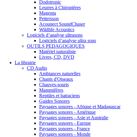
Dodotronic
Leurres à Chiroptères
Magenta
Pettersson
Acounect SoundChaser
Wildlife Acoustics
Logiciels d’analyse ultrasons
Logiciels d’analyse ultra sons
OUTILS PEDAGOGIQUES
Matériel naturaliste
Livres, CD, DVD
La librairie
CD Audio
Ambiances naturelles
Chants d'Oiseaux
Chauves-souris
Mammifères
Reptiles et batraciens
Guides Sonores
Paysages sonores - Afrique et Madagascar
Paysages sonores - Amérique
Paysages sonores - Asie et Australie
Paysages sonores - Europe
Paysages sonores - France
Paysages sonores - Monde