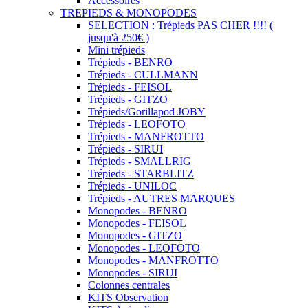
Accessoires
TREPIEDS & MONOPODES
SELECTION : Trépieds PAS CHER !!!! (
jusqu'à 250€ )
Mini trépieds
Trépieds - BENRO
Trépieds - CULLMANN
Trépieds - FEISOL
Trépieds - GITZO
Trépieds/Gorillapod JOBY
Trépieds - LEOFOTO
Trépieds - MANFROTTO
Trépieds - SIRUI
Trépieds - SMALLRIG
Trépieds - STARBLITZ
Trépieds - UNILOC
Trépieds - AUTRES MARQUES
Monopodes - BENRO
Monopodes - FEISOL
Monopodes - GITZO
Monopodes - LEOFOTO
Monopodes - MANFROTTO
Monopodes - SIRUI
Colonnes centrales
KITS Observation