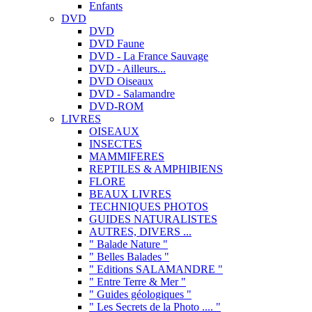
Enfants
DVD
DVD
DVD Faune
DVD - La France Sauvage
DVD - Ailleurs...
DVD Oiseaux
DVD - Salamandre
DVD-ROM
LIVRES
OISEAUX
INSECTES
MAMMIFERES
REPTILES & AMPHIBIENS
FLORE
BEAUX LIVRES
TECHNIQUES PHOTOS
GUIDES NATURALISTES
AUTRES, DIVERS ...
" Balade Nature "
" Belles Balades "
" Editions SALAMANDRE "
" Entre Terre & Mer "
" Guides géologiques "
" Les Secrets de la Photo .... "