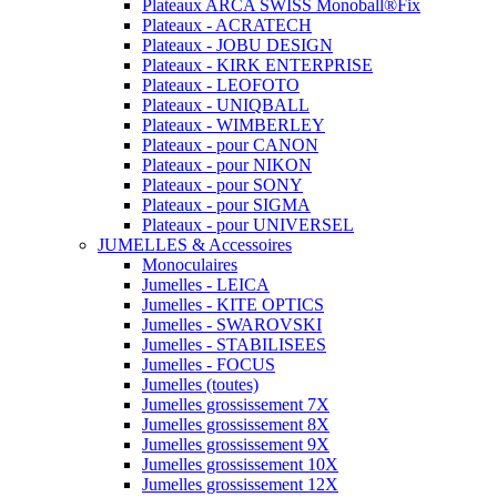
Plateaux ARCA SWISS Monoball®Fix
Plateaux - ACRATECH
Plateaux - JOBU DESIGN
Plateaux - KIRK ENTERPRISE
Plateaux - LEOFOTO
Plateaux - UNIQBALL
Plateaux - WIMBERLEY
Plateaux - pour CANON
Plateaux - pour NIKON
Plateaux - pour SONY
Plateaux - pour SIGMA
Plateaux - pour UNIVERSEL
JUMELLES & Accessoires
Monoculaires
Jumelles - LEICA
Jumelles - KITE OPTICS
Jumelles - SWAROVSKI
Jumelles - STABILISEES
Jumelles - FOCUS
Jumelles (toutes)
Jumelles grossissement 7X
Jumelles grossissement 8X
Jumelles grossissement 9X
Jumelles grossissement 10X
Jumelles grossissement 12X