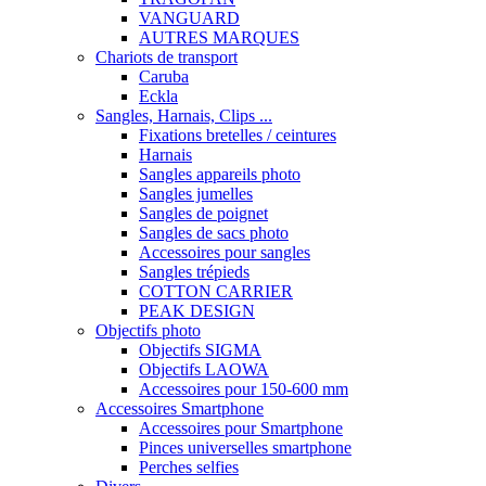
VANGUARD
AUTRES MARQUES
Chariots de transport
Caruba
Eckla
Sangles, Harnais, Clips ...
Fixations bretelles / ceintures
Harnais
Sangles appareils photo
Sangles jumelles
Sangles de poignet
Sangles de sacs photo
Accessoires pour sangles
Sangles trépieds
COTTON CARRIER
PEAK DESIGN
Objectifs photo
Objectifs SIGMA
Objectifs LAOWA
Accessoires pour 150-600 mm
Accessoires Smartphone
Accessoires pour Smartphone
Pinces universelles smartphone
Perches selfies