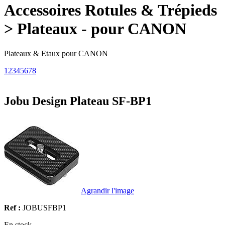
Accessoires Rotules & Trépieds
> Plateaux - pour CANON
Plateaux & Etaux pour CANON
1
2
3
4
5
6
7
8
Jobu Design Plateau SF-BP1
Agrandir l'image
Ref :
JOBUSFBP1
En stock