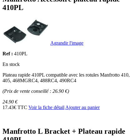
410PL
Agrandir l'image
Ref :
410PL
En stock
Plateau rapide 410PL compatible avec les rotules Manfrotto 410,
405, 468MGRC4, 488RC4, 490RC4
(Prix de vente conseillé : 26.90 €)
24.90 €
17.43€ TTC
Voir la fiche détail
Ajouter au panier
Manfrotto L Bracket + Plateau rapide
410PL