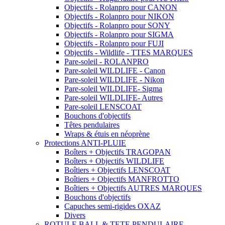
Objectifs - Rolanpro pour CANON
Objectifs - Rolanpro pour NIKON
Objectifs - Rolanpro pour SONY
Objectifs - Rolanpro pour SIGMA
Objectifs - Rolanpro pour FUJI
Objectifs - Wildlife - TTES MARQUES
Pare-soleil - ROLANPRO
Pare-soleil WILDLIFE - Canon
Pare-soleil WILDLIFE - Nikon
Pare-soleil WILDLIFE- Sigma
Pare-soleil WILDLIFE- Autres
Pare-soleil LENSCOAT
Bouchons d'objectifs
Têtes pendulaires
Wraps & étuis en néoprène
Protections ANTI-PLUIE
Boîters + Objectifs TRAGOPAN
Boîters + Objectifs WILDLIFE
Boîtiers + Objectifs LENSCOAT
Boîtiers + Objectifs MANFROTTO
Boîtiers + Objectifs AUTRES MARQUES
Bouchons d'objectifs
Capuches semi-rigides OXAZ
Divers
ROTULE BALL & TETE PENDULAIRE