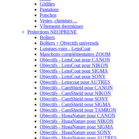
Ghillies
Pantalons
Ponchos
Vestes, chemises ...
Vêtements thermiques
Protections NEOPRENE
Boîtiers
Boîtiers + Objectifs universels
Longues-vues - LensCoat
Manchons complémentaires ZOOM
Objectifs - LensCoat pour CANON
Objectifs - LensCoat pour NIKON
Objectifs - LensCoat pour SIGMA
Objectifs - LensCoat pour SONY
Objectifs - Lenscoat pour AUTRES
Objectifs - CamShield pour CANON
Objectifs - CamShield pour NIKON
Objectifs - CamShield pour SONY
Objectifs - CamShield pour SIGMA
Objectifs - CamShield pour TAMRON
Objectifs - HugaNature pour CANON
Objectifs - HugaNature pour NIKON
Objectifs - HugaNature pour SIGMA
Objectifs - HugaNature pour SONY
Objectifs - HugaNature pour AUTRES