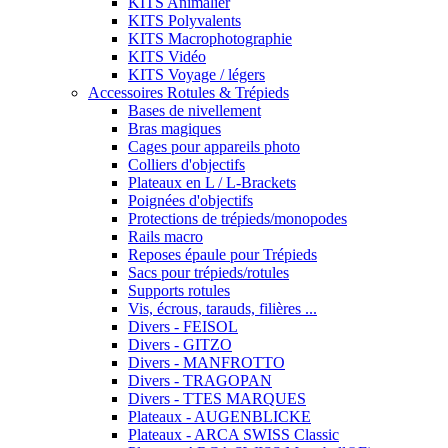
KITS Animalier
KITS Polyvalents
KITS Macrophotographie
KITS Vidéo
KITS Voyage / légers
Accessoires Rotules & Trépieds
Bases de nivellement
Bras magiques
Cages pour appareils photo
Colliers d'objectifs
Plateaux en L / L-Brackets
Poignées d'objectifs
Protections de trépieds/monopodes
Rails macro
Reposes épaule pour Trépieds
Sacs pour trépieds/rotules
Supports rotules
Vis, écrous, tarauds, filières ...
Divers - FEISOL
Divers - GITZO
Divers - MANFROTTO
Divers - TRAGOPAN
Divers - TTES MARQUES
Plateaux - AUGENBLICKE
Plateaux - ARCA SWISS Classic