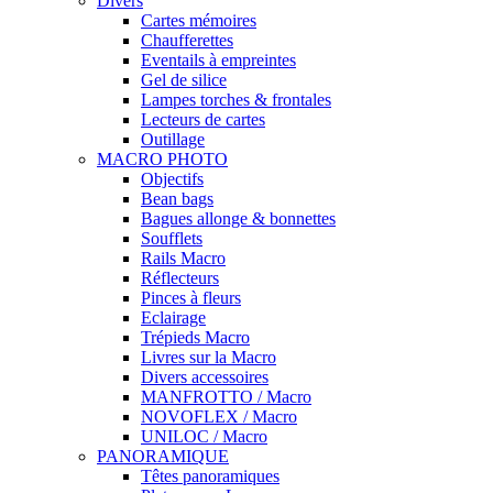
Divers
Cartes mémoires
Chaufferettes
Eventails à empreintes
Gel de silice
Lampes torches & frontales
Lecteurs de cartes
Outillage
MACRO PHOTO
Objectifs
Bean bags
Bagues allonge & bonnettes
Soufflets
Rails Macro
Réflecteurs
Pinces à fleurs
Eclairage
Trépieds Macro
Livres sur la Macro
Divers accessoires
MANFROTTO / Macro
NOVOFLEX / Macro
UNILOC / Macro
PANORAMIQUE
Têtes panoramiques