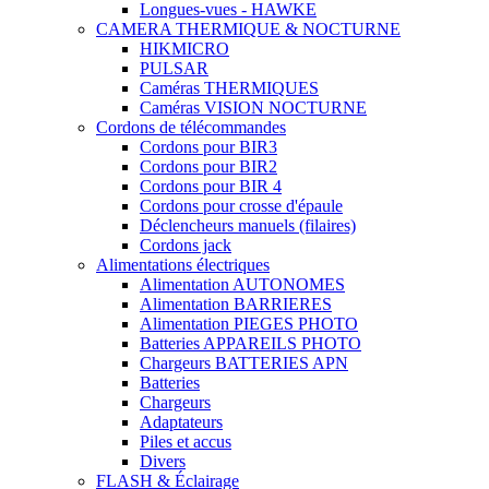
Longues-vues - HAWKE
CAMERA THERMIQUE & NOCTURNE
HIKMICRO
PULSAR
Caméras THERMIQUES
Caméras VISION NOCTURNE
Cordons de télécommandes
Cordons pour BIR3
Cordons pour BIR2
Cordons pour BIR 4
Cordons pour crosse d'épaule
Déclencheurs manuels (filaires)
Cordons jack
Alimentations électriques
Alimentation AUTONOMES
Alimentation BARRIERES
Alimentation PIEGES PHOTO
Batteries APPAREILS PHOTO
Chargeurs BATTERIES APN
Batteries
Chargeurs
Adaptateurs
Piles et accus
Divers
FLASH & Éclairage