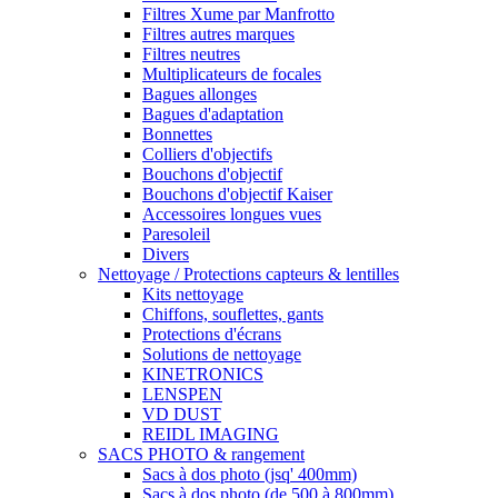
Filtres Xume par Manfrotto
Filtres autres marques
Filtres neutres
Multiplicateurs de focales
Bagues allonges
Bagues d'adaptation
Bonnettes
Colliers d'objectifs
Bouchons d'objectif
Bouchons d'objectif Kaiser
Accessoires longues vues
Paresoleil
Divers
Nettoyage / Protections capteurs & lentilles
Kits nettoyage
Chiffons, souflettes, gants
Protections d'écrans
Solutions de nettoyage
KINETRONICS
LENSPEN
VD DUST
REIDL IMAGING
SACS PHOTO & rangement
Sacs à dos photo (jsq' 400mm)
Sacs à dos photo (de 500 à 800mm)