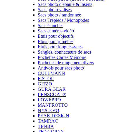
Sacs photo d'épaule & inserts
Sacs photo valises
Sacs photo / randonnée
Sacs Trépieds / Monopodes
Sacs étanches
Sacs caméras vidéo
Etuis pour objectifs
Etuis pour jumelles
Etuis pour longues-vues
Sangles, connecteurs de sacs
Pochettes Cartes Mémoire
Pochettes de rangement divers
Antivols pour sacs photo
CULLMANN
F-STOP
GITZO
GURA GEAR
LENSCOAT®
LOWEPRO
MANFROTTO
NYA-EVO
PEAK DESIGN
TAMRAC
TENBA
TRAGOPAN