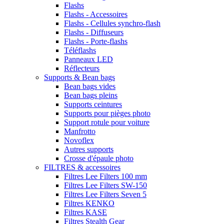
Flashs
Flashs - Accessoires
Flashs - Cellules synchro-flash
Flashs - Diffuseurs
Flashs - Porte-flashs
Téléflashs
Panneaux LED
Réflecteurs
Supports & Bean bags
Bean bags vides
Bean bags pleins
Supports ceintures
Supports pour pièges photo
Support rotule pour voiture
Manfrotto
Novoflex
Autres supports
Crosse d'épaule photo
FILTRES & accessoires
Filtres Lee Filters 100 mm
Filtres Lee Filters SW-150
Filtres Lee Filters Seven 5
Filtres KENKO
Filtres KASE
Filtres Stealth Gear