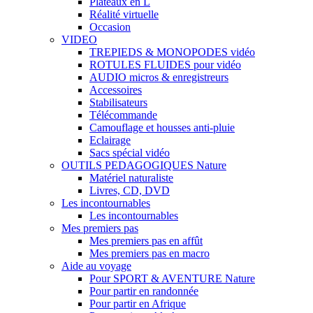
Plateaux en L
Réalité virtuelle
Occasion
VIDEO
TREPIEDS & MONOPODES vidéo
ROTULES FLUIDES pour vidéo
AUDIO micros & enregistreurs
Accessoires
Stabilisateurs
Télécommande
Camouflage et housses anti-pluie
Eclairage
Sacs spécial vidéo
OUTILS PEDAGOGIQUES Nature
Matériel naturaliste
Livres, CD, DVD
Les incontournables
Les incontournables
Mes premiers pas
Mes premiers pas en affût
Mes premiers pas en macro
Aide au voyage
Pour SPORT & AVENTURE Nature
Pour partir en randonnée
Pour partir en Afrique