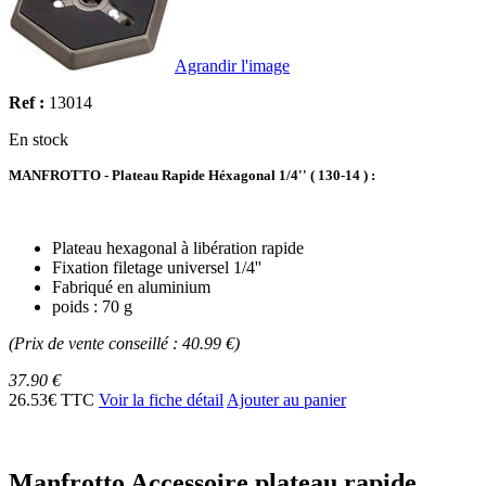
Agrandir l'image
Ref :
13014
En stock
MANFROTTO - Plateau Rapide Héxagonal 1/4'' ( 130-14 ) :
Plateau hexagonal à libération rapide
Fixation filetage universel 1/4''
Fabriqué en aluminium
poids : 70 g
(Prix de vente conseillé : 40.99 €)
37.90 €
26.53€ TTC
Voir la fiche détail
Ajouter au panier
Manfrotto Accessoire plateau rapide