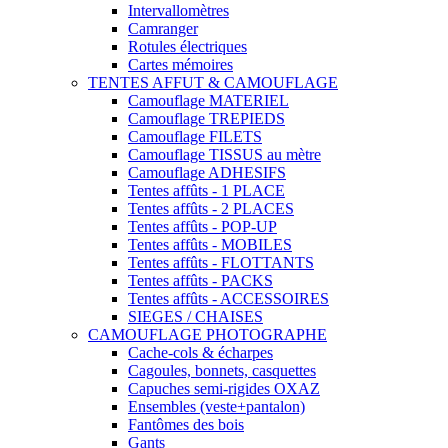
Intervallomètres
Camranger
Rotules électriques
Cartes mémoires
TENTES AFFUT & CAMOUFLAGE
Camouflage MATERIEL
Camouflage TREPIEDS
Camouflage FILETS
Camouflage TISSUS au mètre
Camouflage ADHESIFS
Tentes affûts - 1 PLACE
Tentes affûts - 2 PLACES
Tentes affûts - POP-UP
Tentes affûts - MOBILES
Tentes affûts - FLOTTANTS
Tentes affûts - PACKS
Tentes affûts - ACCESSOIRES
SIEGES / CHAISES
CAMOUFLAGE PHOTOGRAPHE
Cache-cols & écharpes
Cagoules, bonnets, casquettes
Capuches semi-rigides OXAZ
Ensembles (veste+pantalon)
Fantômes des bois
Gants