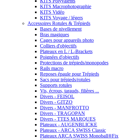
KITS Polyvalents
KITS Macrophotographie
KITS Vidéo
KITS Voyage / légers
Accessoires Rotules & Trépieds
Bases de nivellement
Bras magiques
Cages pour appareils photo
Colliers d'objectifs
Plateaux en L / L-Brackets
Poignées d'objectifs
Protections de trépieds/monopodes
Rails macro
Reposes épaule pour Trépieds
Sacs pour trépieds/rotules
Supports rotules
Vis, écrous, tarauds, filières ...
Divers - FEISOL
Divers - GITZO
Divers - MANFROTTO
Divers - TRAGOPAN
Divers - TTES MARQUES
Plateaux - AUGENBLICKE
Plateaux - ARCA SWISS Classic
Plateaux ARCA SWISS Monoball®Fix