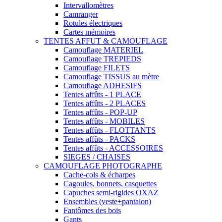
Intervallomètres
Camranger
Rotules électriques
Cartes mémoires
TENTES AFFUT & CAMOUFLAGE
Camouflage MATERIEL
Camouflage TREPIEDS
Camouflage FILETS
Camouflage TISSUS au mètre
Camouflage ADHESIFS
Tentes affûts - 1 PLACE
Tentes affûts - 2 PLACES
Tentes affûts - POP-UP
Tentes affûts - MOBILES
Tentes affûts - FLOTTANTS
Tentes affûts - PACKS
Tentes affûts - ACCESSOIRES
SIEGES / CHAISES
CAMOUFLAGE PHOTOGRAPHE
Cache-cols & écharpes
Cagoules, bonnets, casquettes
Capuches semi-rigides OXAZ
Ensembles (veste+pantalon)
Fantômes des bois
Gants