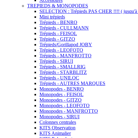
Accessoires
TREPIEDS & MONOPODES
SELECTION : Trépieds PAS CHER !!!! ( jusqu'à 
Mini trépieds
Trépieds - BENRO
Trépieds - CULLMANN
Trépieds - FEISOL
Trépieds - GITZO
Trépieds/Gorillapod JOBY
Trépieds - LEOFOTO
Trépieds - MANFROTTO
Trépieds - SIRUI
Trépieds - SMALLRIG
Trépieds - STARBLITZ
Trépieds - UNILOC
Trépieds - AUTRES MARQUES
Monopodes - BENRO
Monopodes - FEISOL
Monopodes - GITZO
Monopodes - LEOFOTO
Monopodes - MANFROTTO
Monopodes - SIRUI
Colonnes centrales
KITS Observation
KITS Animalier