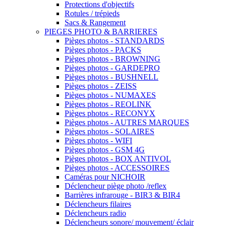
Protections d'objectifs
Rotules / trépieds
Sacs & Rangement
PIEGES PHOTO & BARRIERES
Pièges photos - STANDARDS
Pièges photos - PACKS
Pièges photos - BROWNING
Pièges photos - GARDEPRO
Pièges photos - BUSHNELL
Pièges photos - ZEISS
Pièges photos - NUMAXES
Pièges photos - REOLINK
Pièges photos - RECONYX
Pièges photos - AUTRES MARQUES
Pièges photos - SOLAIRES
Pièges photos - WIFI
Pièges photos - GSM 4G
Pièges photos - BOX ANTIVOL
Pièges photos - ACCESSOIRES
Caméras pour NICHOIR
Déclencheur piège photo /reflex
Barrières infrarouge - BIR3 & BIR4
Déclencheurs filaires
Déclencheurs radio
Déclencheurs sonore/ mouvement/ éclair