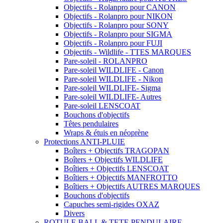
Objectifs - Rolanpro pour CANON
Objectifs - Rolanpro pour NIKON
Objectifs - Rolanpro pour SONY
Objectifs - Rolanpro pour SIGMA
Objectifs - Rolanpro pour FUJI
Objectifs - Wildlife - TTES MARQUES
Pare-soleil - ROLANPRO
Pare-soleil WILDLIFE - Canon
Pare-soleil WILDLIFE - Nikon
Pare-soleil WILDLIFE- Sigma
Pare-soleil WILDLIFE- Autres
Pare-soleil LENSCOAT
Bouchons d'objectifs
Têtes pendulaires
Wraps & étuis en néoprène
Protections ANTI-PLUIE
Boîters + Objectifs TRAGOPAN
Boîters + Objectifs WILDLIFE
Boîtiers + Objectifs LENSCOAT
Boîtiers + Objectifs MANFROTTO
Boîtiers + Objectifs AUTRES MARQUES
Bouchons d'objectifs
Capuches semi-rigides OXAZ
Divers
ROTULE BALL & TETE PENDULAIRE