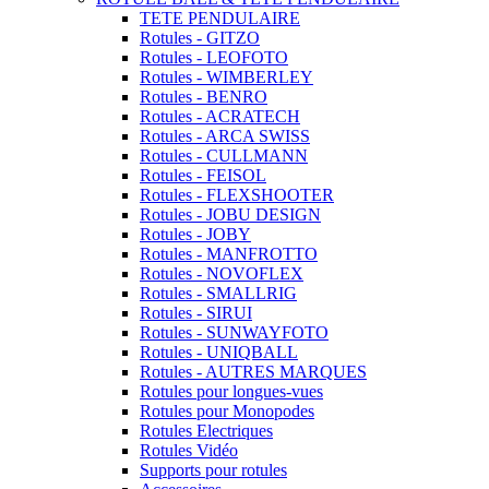
TETE PENDULAIRE
Rotules - GITZO
Rotules - LEOFOTO
Rotules - WIMBERLEY
Rotules - BENRO
Rotules - ACRATECH
Rotules - ARCA SWISS
Rotules - CULLMANN
Rotules - FEISOL
Rotules - FLEXSHOOTER
Rotules - JOBU DESIGN
Rotules - JOBY
Rotules - MANFROTTO
Rotules - NOVOFLEX
Rotules - SMALLRIG
Rotules - SIRUI
Rotules - SUNWAYFOTO
Rotules - UNIQBALL
Rotules - AUTRES MARQUES
Rotules pour longues-vues
Rotules pour Monopodes
Rotules Electriques
Rotules Vidéo
Supports pour rotules