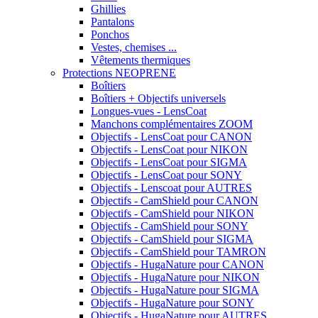
Ghillies
Pantalons
Ponchos
Vestes, chemises ...
Vêtements thermiques
Protections NEOPRENE
Boîtiers
Boîtiers + Objectifs universels
Longues-vues - LensCoat
Manchons complémentaires ZOOM
Objectifs - LensCoat pour CANON
Objectifs - LensCoat pour NIKON
Objectifs - LensCoat pour SIGMA
Objectifs - LensCoat pour SONY
Objectifs - Lenscoat pour AUTRES
Objectifs - CamShield pour CANON
Objectifs - CamShield pour NIKON
Objectifs - CamShield pour SONY
Objectifs - CamShield pour SIGMA
Objectifs - CamShield pour TAMRON
Objectifs - HugaNature pour CANON
Objectifs - HugaNature pour NIKON
Objectifs - HugaNature pour SIGMA
Objectifs - HugaNature pour SONY
Objectifs - HugaNature pour AUTRES