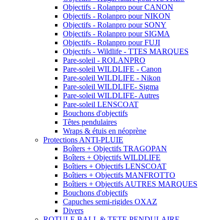
Objectifs - Rolanpro pour CANON
Objectifs - Rolanpro pour NIKON
Objectifs - Rolanpro pour SONY
Objectifs - Rolanpro pour SIGMA
Objectifs - Rolanpro pour FUJI
Objectifs - Wildlife - TTES MARQUES
Pare-soleil - ROLANPRO
Pare-soleil WILDLIFE - Canon
Pare-soleil WILDLIFE - Nikon
Pare-soleil WILDLIFE- Sigma
Pare-soleil WILDLIFE- Autres
Pare-soleil LENSCOAT
Bouchons d'objectifs
Têtes pendulaires
Wraps & étuis en néoprène
Protections ANTI-PLUIE
Boîters + Objectifs TRAGOPAN
Boîters + Objectifs WILDLIFE
Boîtiers + Objectifs LENSCOAT
Boîtiers + Objectifs MANFROTTO
Boîtiers + Objectifs AUTRES MARQUES
Bouchons d'objectifs
Capuches semi-rigides OXAZ
Divers
ROTULE BALL & TETE PENDULAIRE