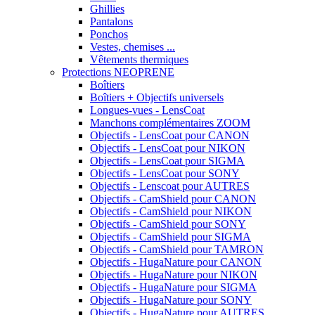
Ghillies
Pantalons
Ponchos
Vestes, chemises ...
Vêtements thermiques
Protections NEOPRENE
Boîtiers
Boîtiers + Objectifs universels
Longues-vues - LensCoat
Manchons complémentaires ZOOM
Objectifs - LensCoat pour CANON
Objectifs - LensCoat pour NIKON
Objectifs - LensCoat pour SIGMA
Objectifs - LensCoat pour SONY
Objectifs - Lenscoat pour AUTRES
Objectifs - CamShield pour CANON
Objectifs - CamShield pour NIKON
Objectifs - CamShield pour SONY
Objectifs - CamShield pour SIGMA
Objectifs - CamShield pour TAMRON
Objectifs - HugaNature pour CANON
Objectifs - HugaNature pour NIKON
Objectifs - HugaNature pour SIGMA
Objectifs - HugaNature pour SONY
Objectifs - HugaNature pour AUTRES