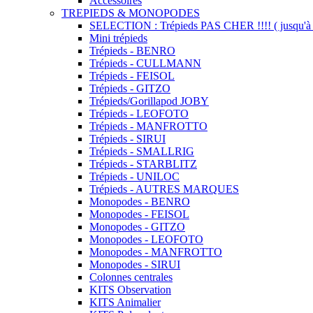
Accessoires
TREPIEDS & MONOPODES
SELECTION : Trépieds PAS CHER !!!! ( jusqu'à 
Mini trépieds
Trépieds - BENRO
Trépieds - CULLMANN
Trépieds - FEISOL
Trépieds - GITZO
Trépieds/Gorillapod JOBY
Trépieds - LEOFOTO
Trépieds - MANFROTTO
Trépieds - SIRUI
Trépieds - SMALLRIG
Trépieds - STARBLITZ
Trépieds - UNILOC
Trépieds - AUTRES MARQUES
Monopodes - BENRO
Monopodes - FEISOL
Monopodes - GITZO
Monopodes - LEOFOTO
Monopodes - MANFROTTO
Monopodes - SIRUI
Colonnes centrales
KITS Observation
KITS Animalier