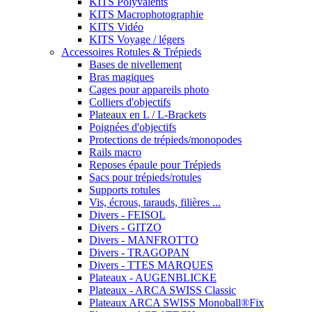
KITS Polyvalents
KITS Macrophotographie
KITS Vidéo
KITS Voyage / légers
Accessoires Rotules & Trépieds
Bases de nivellement
Bras magiques
Cages pour appareils photo
Colliers d'objectifs
Plateaux en L / L-Brackets
Poignées d'objectifs
Protections de trépieds/monopodes
Rails macro
Reposes épaule pour Trépieds
Sacs pour trépieds/rotules
Supports rotules
Vis, écrous, tarauds, filières ...
Divers - FEISOL
Divers - GITZO
Divers - MANFROTTO
Divers - TRAGOPAN
Divers - TTES MARQUES
Plateaux - AUGENBLICKE
Plateaux - ARCA SWISS Classic
Plateaux ARCA SWISS Monoball®Fix