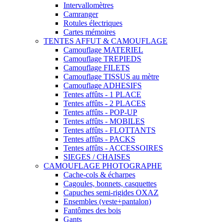
Intervallomètres
Camranger
Rotules électriques
Cartes mémoires
TENTES AFFUT & CAMOUFLAGE
Camouflage MATERIEL
Camouflage TREPIEDS
Camouflage FILETS
Camouflage TISSUS au mètre
Camouflage ADHESIFS
Tentes affûts - 1 PLACE
Tentes affûts - 2 PLACES
Tentes affûts - POP-UP
Tentes affûts - MOBILES
Tentes affûts - FLOTTANTS
Tentes affûts - PACKS
Tentes affûts - ACCESSOIRES
SIEGES / CHAISES
CAMOUFLAGE PHOTOGRAPHE
Cache-cols & écharpes
Cagoules, bonnets, casquettes
Capuches semi-rigides OXAZ
Ensembles (veste+pantalon)
Fantômes des bois
Gants