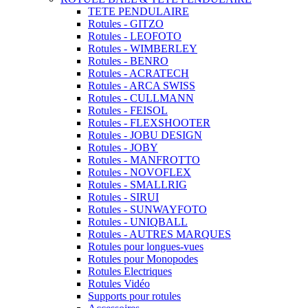
TETE PENDULAIRE
Rotules - GITZO
Rotules - LEOFOTO
Rotules - WIMBERLEY
Rotules - BENRO
Rotules - ACRATECH
Rotules - ARCA SWISS
Rotules - CULLMANN
Rotules - FEISOL
Rotules - FLEXSHOOTER
Rotules - JOBU DESIGN
Rotules - JOBY
Rotules - MANFROTTO
Rotules - NOVOFLEX
Rotules - SMALLRIG
Rotules - SIRUI
Rotules - SUNWAYFOTO
Rotules - UNIQBALL
Rotules - AUTRES MARQUES
Rotules pour longues-vues
Rotules pour Monopodes
Rotules Electriques
Rotules Vidéo
Supports pour rotules