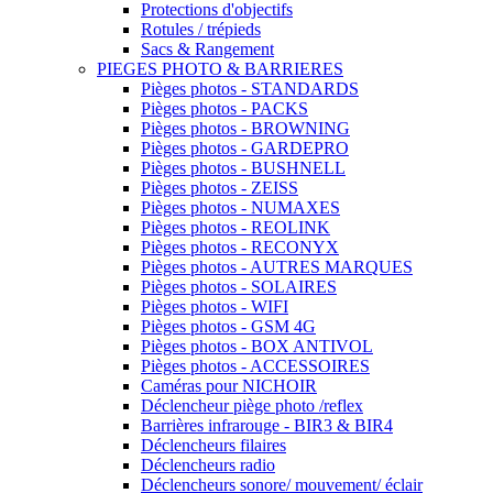
Protections d'objectifs
Rotules / trépieds
Sacs & Rangement
PIEGES PHOTO & BARRIERES
Pièges photos - STANDARDS
Pièges photos - PACKS
Pièges photos - BROWNING
Pièges photos - GARDEPRO
Pièges photos - BUSHNELL
Pièges photos - ZEISS
Pièges photos - NUMAXES
Pièges photos - REOLINK
Pièges photos - RECONYX
Pièges photos - AUTRES MARQUES
Pièges photos - SOLAIRES
Pièges photos - WIFI
Pièges photos - GSM 4G
Pièges photos - BOX ANTIVOL
Pièges photos - ACCESSOIRES
Caméras pour NICHOIR
Déclencheur piège photo /reflex
Barrières infrarouge - BIR3 & BIR4
Déclencheurs filaires
Déclencheurs radio
Déclencheurs sonore/ mouvement/ éclair