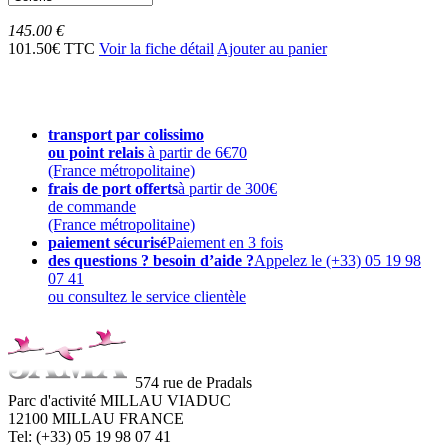
145.00 €
101.50€ TTC
Voir la fiche détail
Ajouter au panier
transport par colissimo
ou point relais
à partir de 6€70
(France métropolitaine)
frais de port offerts
à partir de 300€
de commande
(France métropolitaine)
paiement sécurisé
Paiement en 3 fois
des questions ? besoin d’aide ?
Appelez le (+33) 05 19 98
07 41
ou consultez le service clientèle
574 rue de Pradals
Parc d'activité MILLAU VIADUC
12100 MILLAU FRANCE
Tel: (+33) 05 19 98 07 41