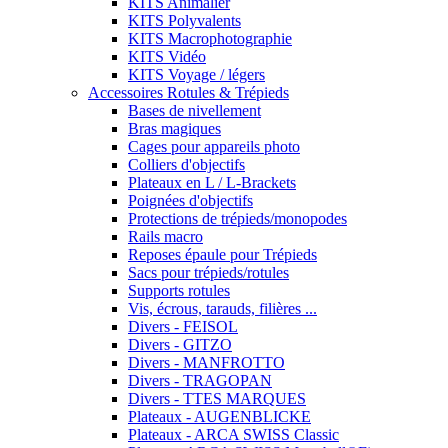
KITS Animalier
KITS Polyvalents
KITS Macrophotographie
KITS Vidéo
KITS Voyage / légers
Accessoires Rotules & Trépieds
Bases de nivellement
Bras magiques
Cages pour appareils photo
Colliers d'objectifs
Plateaux en L / L-Brackets
Poignées d'objectifs
Protections de trépieds/monopodes
Rails macro
Reposes épaule pour Trépieds
Sacs pour trépieds/rotules
Supports rotules
Vis, écrous, tarauds, filières ...
Divers - FEISOL
Divers - GITZO
Divers - MANFROTTO
Divers - TRAGOPAN
Divers - TTES MARQUES
Plateaux - AUGENBLICKE
Plateaux - ARCA SWISS Classic