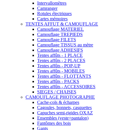
Intervallomètres
Camranger
Rotules électriques
Cartes mémoires
TENTES AFFUT & CAMOUFLAGE
Camouflage MATERIEL
Camouflage TREPIEDS
Camouflage FILETS
Camouflage TISSUS au mètre
Camouflage ADHESIFS
Tentes affûts - 1 PLACE
Tentes affûts - 2 PLACES
Tentes affûts - POP-UP
Tentes affûts - MOBILES
Tentes affûts - FLOTTANTS
Tentes affûts - PACKS
Tentes affûts - ACCESSOIRES
SIEGES / CHAISES
CAMOUFLAGE PHOTOGRAPHE
Cache-cols & écharpes
Cagoules, bonnets, casquettes
Capuches semi-rigides OXAZ
Ensembles (veste+pantalon)
Fantômes des bois
Gants