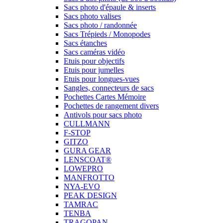
Sacs photo d'épaule & inserts
Sacs photo valises
Sacs photo / randonnée
Sacs Trépieds / Monopodes
Sacs étanches
Sacs caméras vidéo
Etuis pour objectifs
Etuis pour jumelles
Etuis pour longues-vues
Sangles, connecteurs de sacs
Pochettes Cartes Mémoire
Pochettes de rangement divers
Antivols pour sacs photo
CULLMANN
F-STOP
GITZO
GURA GEAR
LENSCOAT®
LOWEPRO
MANFROTTO
NYA-EVO
PEAK DESIGN
TAMRAC
TENBA
TRAGOPAN