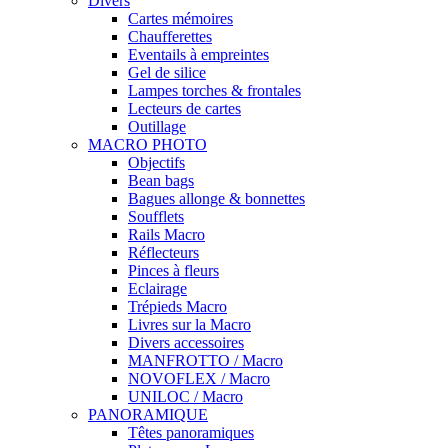
Divers
Cartes mémoires
Chaufferettes
Eventails à empreintes
Gel de silice
Lampes torches & frontales
Lecteurs de cartes
Outillage
MACRO PHOTO
Objectifs
Bean bags
Bagues allonge & bonnettes
Soufflets
Rails Macro
Réflecteurs
Pinces à fleurs
Eclairage
Trépieds Macro
Livres sur la Macro
Divers accessoires
MANFROTTO / Macro
NOVOFLEX / Macro
UNILOC / Macro
PANORAMIQUE
Têtes panoramiques