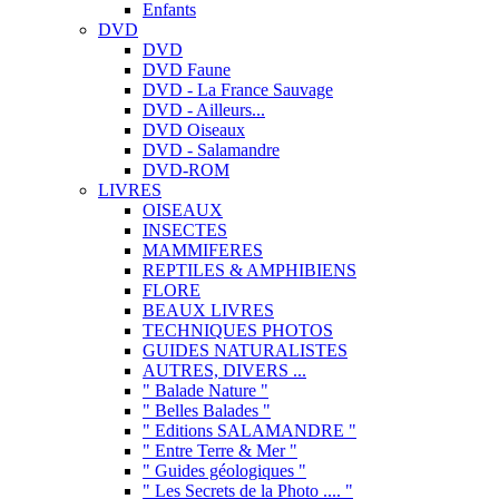
Enfants
DVD
DVD
DVD Faune
DVD - La France Sauvage
DVD - Ailleurs...
DVD Oiseaux
DVD - Salamandre
DVD-ROM
LIVRES
OISEAUX
INSECTES
MAMMIFERES
REPTILES & AMPHIBIENS
FLORE
BEAUX LIVRES
TECHNIQUES PHOTOS
GUIDES NATURALISTES
AUTRES, DIVERS ...
" Balade Nature "
" Belles Balades "
" Editions SALAMANDRE "
" Entre Terre & Mer "
" Guides géologiques "
" Les Secrets de la Photo .... "