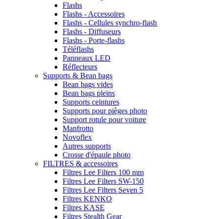
Flashs
Flashs - Accessoires
Flashs - Cellules synchro-flash
Flashs - Diffuseurs
Flashs - Porte-flashs
Téléflashs
Panneaux LED
Réflecteurs
Supports & Bean bags
Bean bags vides
Bean bags pleins
Supports ceintures
Supports pour pièges photo
Support rotule pour voiture
Manfrotto
Novoflex
Autres supports
Crosse d'épaule photo
FILTRES & accessoires
Filtres Lee Filters 100 mm
Filtres Lee Filters SW-150
Filtres Lee Filters Seven 5
Filtres KENKO
Filtres KASE
Filtres Stealth Gear