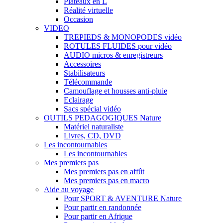
Plateaux en L
Réalité virtuelle
Occasion
VIDEO
TREPIEDS & MONOPODES vidéo
ROTULES FLUIDES pour vidéo
AUDIO micros & enregistreurs
Accessoires
Stabilisateurs
Télécommande
Camouflage et housses anti-pluie
Eclairage
Sacs spécial vidéo
OUTILS PEDAGOGIQUES Nature
Matériel naturaliste
Livres, CD, DVD
Les incontournables
Les incontournables
Mes premiers pas
Mes premiers pas en affût
Mes premiers pas en macro
Aide au voyage
Pour SPORT & AVENTURE Nature
Pour partir en randonnée
Pour partir en Afrique