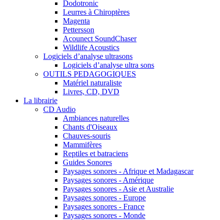
Dodotronic
Leurres à Chiroptères
Magenta
Pettersson
Acounect SoundChaser
Wildlife Acoustics
Logiciels d’analyse ultrasons
Logiciels d’analyse ultra sons
OUTILS PEDAGOGIQUES
Matériel naturaliste
Livres, CD, DVD
La librairie
CD Audio
Ambiances naturelles
Chants d'Oiseaux
Chauves-souris
Mammifères
Reptiles et batraciens
Guides Sonores
Paysages sonores - Afrique et Madagascar
Paysages sonores - Amérique
Paysages sonores - Asie et Australie
Paysages sonores - Europe
Paysages sonores - France
Paysages sonores - Monde