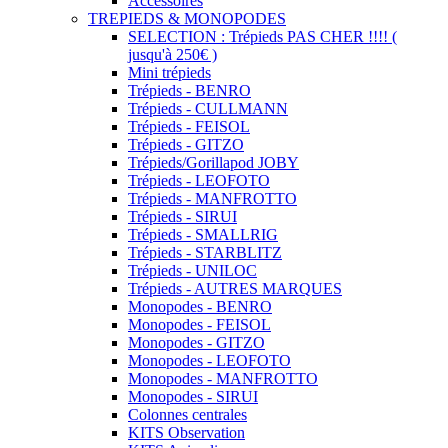
Accessoires
TREPIEDS & MONOPODES
SELECTION : Trépieds PAS CHER !!!! (
jusqu'à 250€ )
Mini trépieds
Trépieds - BENRO
Trépieds - CULLMANN
Trépieds - FEISOL
Trépieds - GITZO
Trépieds/Gorillapod JOBY
Trépieds - LEOFOTO
Trépieds - MANFROTTO
Trépieds - SIRUI
Trépieds - SMALLRIG
Trépieds - STARBLITZ
Trépieds - UNILOC
Trépieds - AUTRES MARQUES
Monopodes - BENRO
Monopodes - FEISOL
Monopodes - GITZO
Monopodes - LEOFOTO
Monopodes - MANFROTTO
Monopodes - SIRUI
Colonnes centrales
KITS Observation