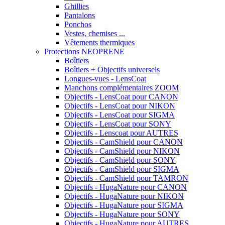
Ghillies
Pantalons
Ponchos
Vestes, chemises ...
Vêtements thermiques
Protections NEOPRENE
Boîtiers
Boîtiers + Objectifs universels
Longues-vues - LensCoat
Manchons complémentaires ZOOM
Objectifs - LensCoat pour CANON
Objectifs - LensCoat pour NIKON
Objectifs - LensCoat pour SIGMA
Objectifs - LensCoat pour SONY
Objectifs - Lenscoat pour AUTRES
Objectifs - CamShield pour CANON
Objectifs - CamShield pour NIKON
Objectifs - CamShield pour SONY
Objectifs - CamShield pour SIGMA
Objectifs - CamShield pour TAMRON
Objectifs - HugaNature pour CANON
Objectifs - HugaNature pour NIKON
Objectifs - HugaNature pour SIGMA
Objectifs - HugaNature pour SONY
Objectifs - HugaNature pour AUTRES