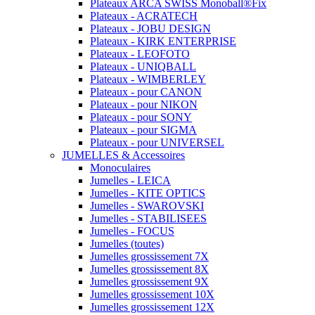
Plateaux ARCA SWISS Monoball®Fix
Plateaux - ACRATECH
Plateaux - JOBU DESIGN
Plateaux - KIRK ENTERPRISE
Plateaux - LEOFOTO
Plateaux - UNIQBALL
Plateaux - WIMBERLEY
Plateaux - pour CANON
Plateaux - pour NIKON
Plateaux - pour SONY
Plateaux - pour SIGMA
Plateaux - pour UNIVERSEL
JUMELLES & Accessoires
Monoculaires
Jumelles - LEICA
Jumelles - KITE OPTICS
Jumelles - SWAROVSKI
Jumelles - STABILISEES
Jumelles - FOCUS
Jumelles (toutes)
Jumelles grossissement 7X
Jumelles grossissement 8X
Jumelles grossissement 9X
Jumelles grossissement 10X
Jumelles grossissement 12X