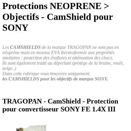
Protections NEOPRENE >
Objectifs - CamShield pour
SONY
Les
CAMSHIELDS
de la marque TRAGOPAN ne sont pas en
néoprène mais en mousse EVA thermoformée aux propriétés
similaires : protection des éraflures et atténuation des chocs.
Ils sont également traité au déperlant (protège de la bruine, rosée,
neige..)
Dans cette rubrique vous trouverez uniquement
les CAMSHIELDS pour les objectifs de marque SONY.
TRAGOPAN - CamShield - Protection
pour convertisseur SONY FE 1.4X III