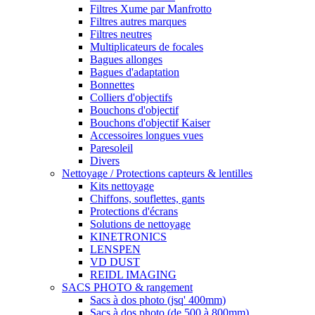
Filtres Xume par Manfrotto
Filtres autres marques
Filtres neutres
Multiplicateurs de focales
Bagues allonges
Bagues d'adaptation
Bonnettes
Colliers d'objectifs
Bouchons d'objectif
Bouchons d'objectif Kaiser
Accessoires longues vues
Paresoleil
Divers
Nettoyage / Protections capteurs & lentilles
Kits nettoyage
Chiffons, souflettes, gants
Protections d'écrans
Solutions de nettoyage
KINETRONICS
LENSPEN
VD DUST
REIDL IMAGING
SACS PHOTO & rangement
Sacs à dos photo (jsq' 400mm)
Sacs à dos photo (de 500 à 800mm)