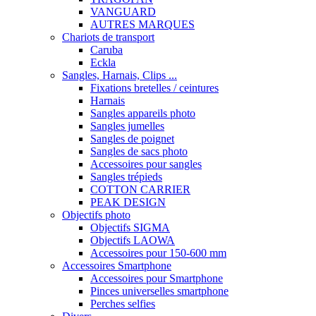
VANGUARD
AUTRES MARQUES
Chariots de transport
Caruba
Eckla
Sangles, Harnais, Clips ...
Fixations bretelles / ceintures
Harnais
Sangles appareils photo
Sangles jumelles
Sangles de poignet
Sangles de sacs photo
Accessoires pour sangles
Sangles trépieds
COTTON CARRIER
PEAK DESIGN
Objectifs photo
Objectifs SIGMA
Objectifs LAOWA
Accessoires pour 150-600 mm
Accessoires Smartphone
Accessoires pour Smartphone
Pinces universelles smartphone
Perches selfies