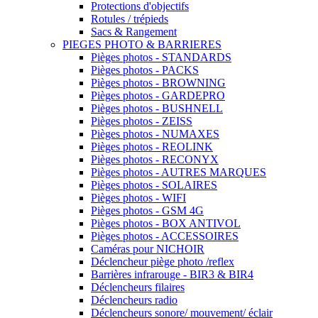
Protections d'objectifs
Rotules / trépieds
Sacs & Rangement
PIEGES PHOTO & BARRIERES
Pièges photos - STANDARDS
Pièges photos - PACKS
Pièges photos - BROWNING
Pièges photos - GARDEPRO
Pièges photos - BUSHNELL
Pièges photos - ZEISS
Pièges photos - NUMAXES
Pièges photos - REOLINK
Pièges photos - RECONYX
Pièges photos - AUTRES MARQUES
Pièges photos - SOLAIRES
Pièges photos - WIFI
Pièges photos - GSM 4G
Pièges photos - BOX ANTIVOL
Pièges photos - ACCESSOIRES
Caméras pour NICHOIR
Déclencheur piège photo /reflex
Barrières infrarouge - BIR3 & BIR4
Déclencheurs filaires
Déclencheurs radio
Déclencheurs sonore/ mouvement/ éclair