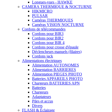
Longues-vues - HAWKE
CAMERA THERMIQUE & NOCTURNE
HIKMICRO
PULSAR
Caméras THERMIQUES
Caméras VISION NOCTURNE
Cordons de télécommandes
Cordons pour BIR3
Cordons pour BIR2
Cordons pour BIR 4
Cordons pour crosse d'épaule
Déclencheurs manuels (filaires)
Cordons jack
Alimentations électriques
Alimentation AUTONOMES
Alimentation BARRIERES
Alimentation PIEGES PHOTO
Batteries APPAREILS PHOTO
Chargeurs BATTERIES APN
Batteries
Chargeurs
Adaptateurs
Piles et accus
Divers
FLASH & Éclairage