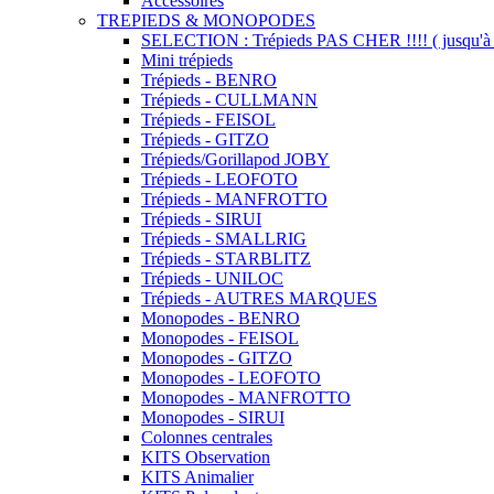
Accessoires
TREPIEDS & MONOPODES
SELECTION : Trépieds PAS CHER !!!! ( jusqu'à 
Mini trépieds
Trépieds - BENRO
Trépieds - CULLMANN
Trépieds - FEISOL
Trépieds - GITZO
Trépieds/Gorillapod JOBY
Trépieds - LEOFOTO
Trépieds - MANFROTTO
Trépieds - SIRUI
Trépieds - SMALLRIG
Trépieds - STARBLITZ
Trépieds - UNILOC
Trépieds - AUTRES MARQUES
Monopodes - BENRO
Monopodes - FEISOL
Monopodes - GITZO
Monopodes - LEOFOTO
Monopodes - MANFROTTO
Monopodes - SIRUI
Colonnes centrales
KITS Observation
KITS Animalier