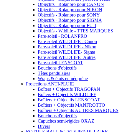
Objectifs - Rolanpro pour CANON
Objectifs - Rolanpro pour NIKON
Objectifs - Rolanpro pour SONY
Objectifs - Rolanpro pour SIGMA
Objectifs - Rolanpro pour FUJI
Objectifs - Wildlife - TTES MARQUES
Pare-soleil - ROLANPRO
Pare-soleil WILDLIFE - Canon
Pare-soleil WILDLIFE - Nikon
Pare-soleil WILDLIFE- Sigma
Pare-soleil WILDLIFE- Autres
Pare-soleil LENSCOAT
Bouchons d'objectifs
Têtes pendulaires
Wraps & étuis en néoprène
Protections ANTI-PLUIE
Boîters + Objectifs TRAGOPAN
Boîters + Objectifs WILDLIFE
Boîtiers + Objectifs LENSCOAT
Boîtiers + Objectifs MANFROTTO
Boîtiers + Objectifs AUTRES MARQUES
Bouchons d'objectifs
Capuches semi-rigides OXAZ
Divers
ROTULE BALL & TETE PENDULAIRE