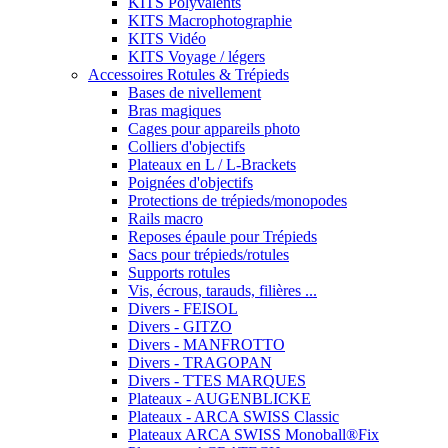
KITS Polyvalents
KITS Macrophotographie
KITS Vidéo
KITS Voyage / légers
Accessoires Rotules & Trépieds
Bases de nivellement
Bras magiques
Cages pour appareils photo
Colliers d'objectifs
Plateaux en L / L-Brackets
Poignées d'objectifs
Protections de trépieds/monopodes
Rails macro
Reposes épaule pour Trépieds
Sacs pour trépieds/rotules
Supports rotules
Vis, écrous, tarauds, filières ...
Divers - FEISOL
Divers - GITZO
Divers - MANFROTTO
Divers - TRAGOPAN
Divers - TTES MARQUES
Plateaux - AUGENBLICKE
Plateaux - ARCA SWISS Classic
Plateaux ARCA SWISS Monoball®Fix