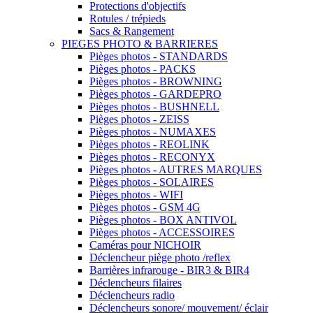
Protections d'objectifs
Rotules / trépieds
Sacs & Rangement
PIEGES PHOTO & BARRIERES
Pièges photos - STANDARDS
Pièges photos - PACKS
Pièges photos - BROWNING
Pièges photos - GARDEPRO
Pièges photos - BUSHNELL
Pièges photos - ZEISS
Pièges photos - NUMAXES
Pièges photos - REOLINK
Pièges photos - RECONYX
Pièges photos - AUTRES MARQUES
Pièges photos - SOLAIRES
Pièges photos - WIFI
Pièges photos - GSM 4G
Pièges photos - BOX ANTIVOL
Pièges photos - ACCESSOIRES
Caméras pour NICHOIR
Déclencheur piège photo /reflex
Barrières infrarouge - BIR3 & BIR4
Déclencheurs filaires
Déclencheurs radio
Déclencheurs sonore/ mouvement/ éclair