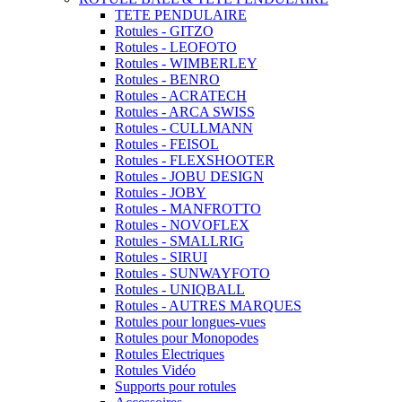
TETE PENDULAIRE
Rotules - GITZO
Rotules - LEOFOTO
Rotules - WIMBERLEY
Rotules - BENRO
Rotules - ACRATECH
Rotules - ARCA SWISS
Rotules - CULLMANN
Rotules - FEISOL
Rotules - FLEXSHOOTER
Rotules - JOBU DESIGN
Rotules - JOBY
Rotules - MANFROTTO
Rotules - NOVOFLEX
Rotules - SMALLRIG
Rotules - SIRUI
Rotules - SUNWAYFOTO
Rotules - UNIQBALL
Rotules - AUTRES MARQUES
Rotules pour longues-vues
Rotules pour Monopodes
Rotules Electriques
Rotules Vidéo
Supports pour rotules