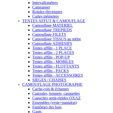
Intervallomètres
Camranger
Rotules électriques
Cartes mémoires
TENTES AFFUT & CAMOUFLAGE
Camouflage MATERIEL
Camouflage TREPIEDS
Camouflage FILETS
Camouflage TISSUS au mètre
Camouflage ADHESIFS
Tentes affûts - 1 PLACE
Tentes affûts - 2 PLACES
Tentes affûts - POP-UP
Tentes affûts - MOBILES
Tentes affûts - FLOTTANTS
Tentes affûts - PACKS
Tentes affûts - ACCESSOIRES
SIEGES / CHAISES
CAMOUFLAGE PHOTOGRAPHE
Cache-cols & écharpes
Cagoules, bonnets, casquettes
Capuches semi-rigides OXAZ
Ensembles (veste+pantalon)
Fantômes des bois
Gants