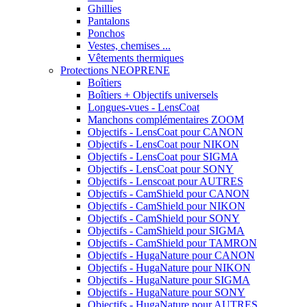
Ghillies
Pantalons
Ponchos
Vestes, chemises ...
Vêtements thermiques
Protections NEOPRENE
Boîtiers
Boîtiers + Objectifs universels
Longues-vues - LensCoat
Manchons complémentaires ZOOM
Objectifs - LensCoat pour CANON
Objectifs - LensCoat pour NIKON
Objectifs - LensCoat pour SIGMA
Objectifs - LensCoat pour SONY
Objectifs - Lenscoat pour AUTRES
Objectifs - CamShield pour CANON
Objectifs - CamShield pour NIKON
Objectifs - CamShield pour SONY
Objectifs - CamShield pour SIGMA
Objectifs - CamShield pour TAMRON
Objectifs - HugaNature pour CANON
Objectifs - HugaNature pour NIKON
Objectifs - HugaNature pour SIGMA
Objectifs - HugaNature pour SONY
Objectifs - HugaNature pour AUTRES