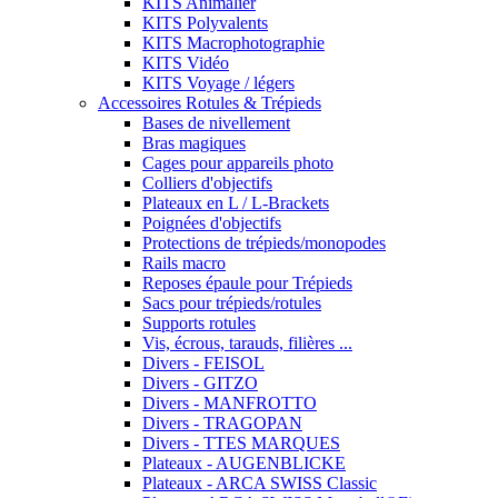
KITS Animalier
KITS Polyvalents
KITS Macrophotographie
KITS Vidéo
KITS Voyage / légers
Accessoires Rotules & Trépieds
Bases de nivellement
Bras magiques
Cages pour appareils photo
Colliers d'objectifs
Plateaux en L / L-Brackets
Poignées d'objectifs
Protections de trépieds/monopodes
Rails macro
Reposes épaule pour Trépieds
Sacs pour trépieds/rotules
Supports rotules
Vis, écrous, tarauds, filières ...
Divers - FEISOL
Divers - GITZO
Divers - MANFROTTO
Divers - TRAGOPAN
Divers - TTES MARQUES
Plateaux - AUGENBLICKE
Plateaux - ARCA SWISS Classic