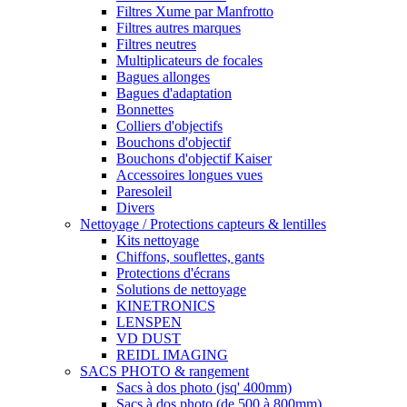
Filtres Xume par Manfrotto
Filtres autres marques
Filtres neutres
Multiplicateurs de focales
Bagues allonges
Bagues d'adaptation
Bonnettes
Colliers d'objectifs
Bouchons d'objectif
Bouchons d'objectif Kaiser
Accessoires longues vues
Paresoleil
Divers
Nettoyage / Protections capteurs & lentilles
Kits nettoyage
Chiffons, souflettes, gants
Protections d'écrans
Solutions de nettoyage
KINETRONICS
LENSPEN
VD DUST
REIDL IMAGING
SACS PHOTO & rangement
Sacs à dos photo (jsq' 400mm)
Sacs à dos photo (de 500 à 800mm)