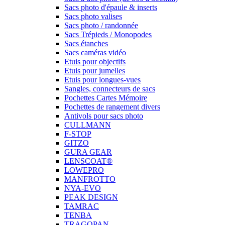
Sacs photo d'épaule & inserts
Sacs photo valises
Sacs photo / randonnée
Sacs Trépieds / Monopodes
Sacs étanches
Sacs caméras vidéo
Etuis pour objectifs
Etuis pour jumelles
Etuis pour longues-vues
Sangles, connecteurs de sacs
Pochettes Cartes Mémoire
Pochettes de rangement divers
Antivols pour sacs photo
CULLMANN
F-STOP
GITZO
GURA GEAR
LENSCOAT®
LOWEPRO
MANFROTTO
NYA-EVO
PEAK DESIGN
TAMRAC
TENBA
TRAGOPAN