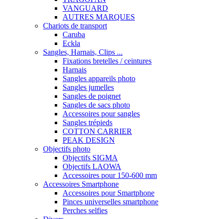
VANGUARD
AUTRES MARQUES
Chariots de transport
Caruba
Eckla
Sangles, Harnais, Clips ...
Fixations bretelles / ceintures
Harnais
Sangles appareils photo
Sangles jumelles
Sangles de poignet
Sangles de sacs photo
Accessoires pour sangles
Sangles trépieds
COTTON CARRIER
PEAK DESIGN
Objectifs photo
Objectifs SIGMA
Objectifs LAOWA
Accessoires pour 150-600 mm
Accessoires Smartphone
Accessoires pour Smartphone
Pinces universelles smartphone
Perches selfies