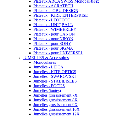
Plateaux ARCA SWISS Monoball®Fix
Plateaux - ACRATECH
Plateaux - JOBU DESIGN
Plateaux - KIRK ENTERPRISE
Plateaux - LEOFOTO
Plateaux - UNIQBALL
Plateaux - WIMBERLEY
Plateaux - pour CANON
Plateaux - pour NIKON
Plateaux - pour SONY
Plateaux - pour SIGMA
Plateaux - pour UNIVERSEL
JUMELLES & Accessoires
Monoculaires
Jumelles - LEICA
Jumelles - KITE OPTICS
Jumelles - SWAROVSKI
Jumelles - STABILISEES
Jumelles - FOCUS
Jumelles (toutes)
Jumelles grossissement 7X
Jumelles grossissement 8X
Jumelles grossissement 9X
Jumelles grossissement 10X
Jumelles grossissement 12X