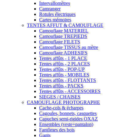
Intervallomètres
Camranger
Rotules électriques
Cartes mémoires
TENTES AFFUT & CAMOUFLAGE
Camouflage MATERIEL
Camouflage TREPIEDS
Camouflage FILETS
Camouflage TISSUS au mètre
Camouflage ADHESIFS
Tentes affûts - 1 PLACE
Tentes affûts - 2 PLACES
Tentes affûts - POP-UP
Tentes affûts - MOBILES
Tentes affûts - FLOTTANTS
Tentes affûts - PACKS
Tentes affûts - ACCESSOIRES
SIEGES / CHAISES
CAMOUFLAGE PHOTOGRAPHE
Cache-cols & écharpes
Cagoules, bonnets, casquettes
Capuches semi-rigides OXAZ
Ensembles (veste+pantalon)
Fantômes des bois
Gants