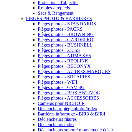
Protections d'objectifs
Rotules / trépieds
Sacs & Rangement
PIEGES PHOTO & BARRIERES
Pièges photos - STANDARDS
Pièges photos - PACKS
Pièges photos - BROWNING
Pièges photos - GARDEPRO
Pièges photos - BUSHNELL
Pièges photos - ZEISS
Pièges photos - NUMAXES
Pièges photos - REOLINK
Pièges photos - RECONYX
Pièges photos - AUTRES MARQUES
Pièges photos - SOLAIRES
Pièges photos - WIFI
Pièges photos - GSM 4G
Pièges photos - BOX ANTIVOL
Pièges photos - ACCESSOIRES
Caméras pour NICHOIR
Déclencheur piège photo /reflex
Barrières infrarouge - BIR3 & BIR4
Déclencheurs filaires
Déclencheurs radio
Déclencheurs sonore/ mouvement/ éclair