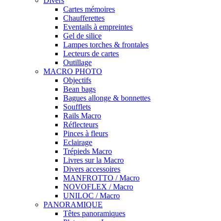
Divers
Cartes mémoires
Chaufferettes
Eventails à empreintes
Gel de silice
Lampes torches & frontales
Lecteurs de cartes
Outillage
MACRO PHOTO
Objectifs
Bean bags
Bagues allonge & bonnettes
Soufflets
Rails Macro
Réflecteurs
Pinces à fleurs
Eclairage
Trépieds Macro
Livres sur la Macro
Divers accessoires
MANFROTTO / Macro
NOVOFLEX / Macro
UNILOC / Macro
PANORAMIQUE
Têtes panoramiques