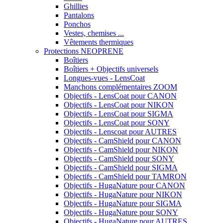
Ghillies
Pantalons
Ponchos
Vestes, chemises ...
Vêtements thermiques
Protections NEOPRENE
Boîtiers
Boîtiers + Objectifs universels
Longues-vues - LensCoat
Manchons complémentaires ZOOM
Objectifs - LensCoat pour CANON
Objectifs - LensCoat pour NIKON
Objectifs - LensCoat pour SIGMA
Objectifs - LensCoat pour SONY
Objectifs - Lenscoat pour AUTRES
Objectifs - CamShield pour CANON
Objectifs - CamShield pour NIKON
Objectifs - CamShield pour SONY
Objectifs - CamShield pour SIGMA
Objectifs - CamShield pour TAMRON
Objectifs - HugaNature pour CANON
Objectifs - HugaNature pour NIKON
Objectifs - HugaNature pour SIGMA
Objectifs - HugaNature pour SONY
Objectifs - HugaNature pour AUTRES