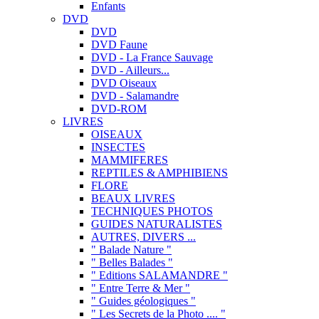
Enfants
DVD
DVD
DVD Faune
DVD - La France Sauvage
DVD - Ailleurs...
DVD Oiseaux
DVD - Salamandre
DVD-ROM
LIVRES
OISEAUX
INSECTES
MAMMIFERES
REPTILES & AMPHIBIENS
FLORE
BEAUX LIVRES
TECHNIQUES PHOTOS
GUIDES NATURALISTES
AUTRES, DIVERS ...
" Balade Nature "
" Belles Balades "
" Editions SALAMANDRE "
" Entre Terre & Mer "
" Guides géologiques "
" Les Secrets de la Photo .... "