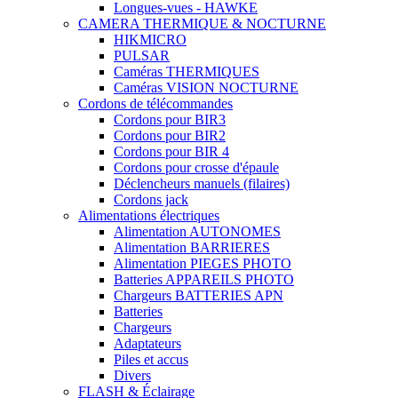
Longues-vues - HAWKE
CAMERA THERMIQUE & NOCTURNE
HIKMICRO
PULSAR
Caméras THERMIQUES
Caméras VISION NOCTURNE
Cordons de télécommandes
Cordons pour BIR3
Cordons pour BIR2
Cordons pour BIR 4
Cordons pour crosse d'épaule
Déclencheurs manuels (filaires)
Cordons jack
Alimentations électriques
Alimentation AUTONOMES
Alimentation BARRIERES
Alimentation PIEGES PHOTO
Batteries APPAREILS PHOTO
Chargeurs BATTERIES APN
Batteries
Chargeurs
Adaptateurs
Piles et accus
Divers
FLASH & Éclairage