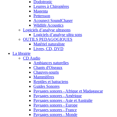
Dodotronic
Leurres à Chiroptères
Magenta
Pettersson
Acounect SoundChaser
Wildlife Acoustics
Logiciels d’analyse ultrasons
Logiciels d’analyse ultra sons
OUTILS PEDAGOGIQUES
Matériel naturaliste
Livres, CD, DVD
La librairie
CD Audio
Ambiances naturelles
Chants d'Oiseaux
Chauves-souris
Mammifères
Reptiles et batraciens
Guides Sonores
Paysages sonores - Afrique et Madagascar
Paysages sonores - Amérique
Paysages sonores - Asie et Australie
Paysages sonores - Europe
Paysages sonores - France
Paysages sonores - Monde