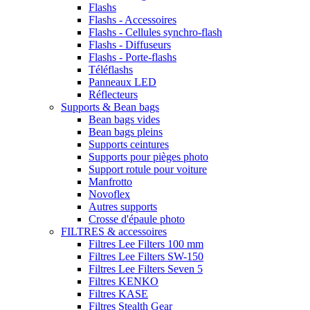
Flashs
Flashs - Accessoires
Flashs - Cellules synchro-flash
Flashs - Diffuseurs
Flashs - Porte-flashs
Téléflashs
Panneaux LED
Réflecteurs
Supports & Bean bags
Bean bags vides
Bean bags pleins
Supports ceintures
Supports pour pièges photo
Support rotule pour voiture
Manfrotto
Novoflex
Autres supports
Crosse d'épaule photo
FILTRES & accessoires
Filtres Lee Filters 100 mm
Filtres Lee Filters SW-150
Filtres Lee Filters Seven 5
Filtres KENKO
Filtres KASE
Filtres Stealth Gear