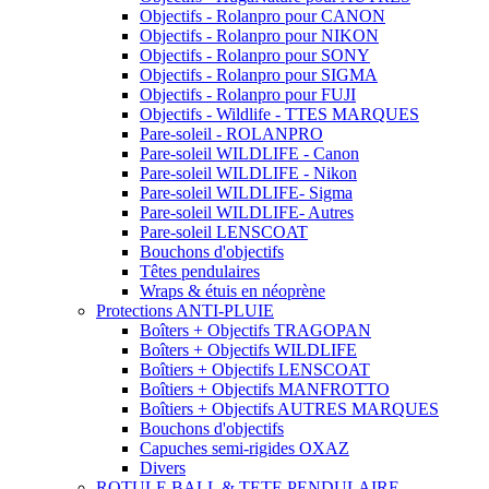
Objectifs - Rolanpro pour CANON
Objectifs - Rolanpro pour NIKON
Objectifs - Rolanpro pour SONY
Objectifs - Rolanpro pour SIGMA
Objectifs - Rolanpro pour FUJI
Objectifs - Wildlife - TTES MARQUES
Pare-soleil - ROLANPRO
Pare-soleil WILDLIFE - Canon
Pare-soleil WILDLIFE - Nikon
Pare-soleil WILDLIFE- Sigma
Pare-soleil WILDLIFE- Autres
Pare-soleil LENSCOAT
Bouchons d'objectifs
Têtes pendulaires
Wraps & étuis en néoprène
Protections ANTI-PLUIE
Boîters + Objectifs TRAGOPAN
Boîters + Objectifs WILDLIFE
Boîtiers + Objectifs LENSCOAT
Boîtiers + Objectifs MANFROTTO
Boîtiers + Objectifs AUTRES MARQUES
Bouchons d'objectifs
Capuches semi-rigides OXAZ
Divers
ROTULE BALL & TETE PENDULAIRE