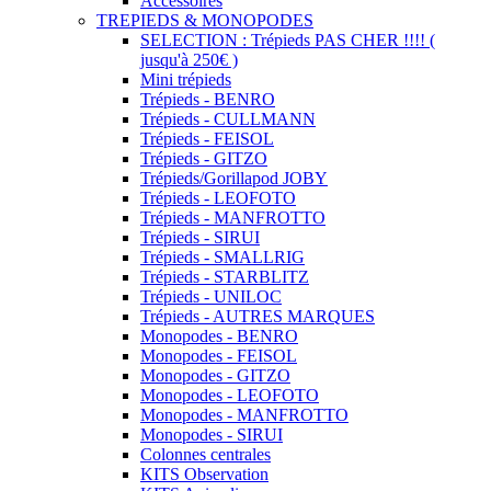
Accessoires
TREPIEDS & MONOPODES
SELECTION : Trépieds PAS CHER !!!! (
jusqu'à 250€ )
Mini trépieds
Trépieds - BENRO
Trépieds - CULLMANN
Trépieds - FEISOL
Trépieds - GITZO
Trépieds/Gorillapod JOBY
Trépieds - LEOFOTO
Trépieds - MANFROTTO
Trépieds - SIRUI
Trépieds - SMALLRIG
Trépieds - STARBLITZ
Trépieds - UNILOC
Trépieds - AUTRES MARQUES
Monopodes - BENRO
Monopodes - FEISOL
Monopodes - GITZO
Monopodes - LEOFOTO
Monopodes - MANFROTTO
Monopodes - SIRUI
Colonnes centrales
KITS Observation