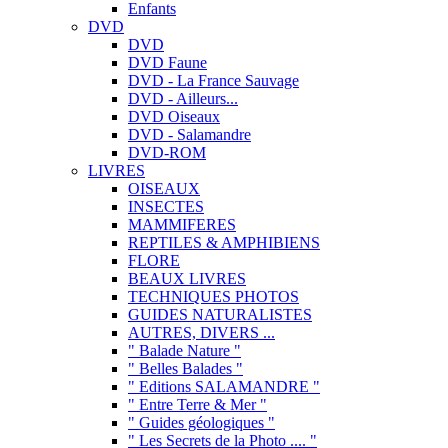
Enfants
DVD
DVD
DVD Faune
DVD - La France Sauvage
DVD - Ailleurs...
DVD Oiseaux
DVD - Salamandre
DVD-ROM
LIVRES
OISEAUX
INSECTES
MAMMIFERES
REPTILES & AMPHIBIENS
FLORE
BEAUX LIVRES
TECHNIQUES PHOTOS
GUIDES NATURALISTES
AUTRES, DIVERS ...
" Balade Nature "
" Belles Balades "
" Editions SALAMANDRE "
" Entre Terre & Mer "
" Guides géologiques "
" Les Secrets de la Photo .... "