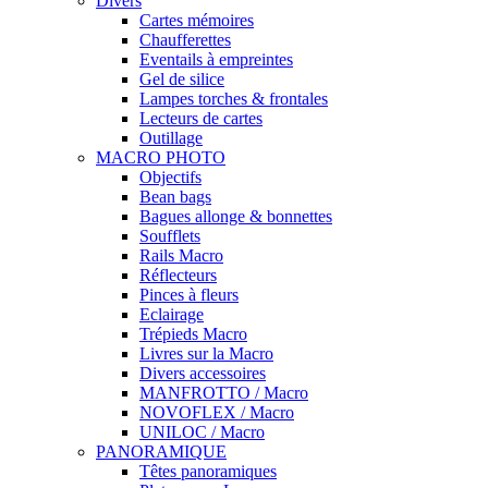
Divers
Cartes mémoires
Chaufferettes
Eventails à empreintes
Gel de silice
Lampes torches & frontales
Lecteurs de cartes
Outillage
MACRO PHOTO
Objectifs
Bean bags
Bagues allonge & bonnettes
Soufflets
Rails Macro
Réflecteurs
Pinces à fleurs
Eclairage
Trépieds Macro
Livres sur la Macro
Divers accessoires
MANFROTTO / Macro
NOVOFLEX / Macro
UNILOC / Macro
PANORAMIQUE
Têtes panoramiques