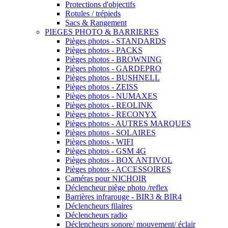
Protections d'objectifs
Rotules / trépieds
Sacs & Rangement
PIEGES PHOTO & BARRIERES
Pièges photos - STANDARDS
Pièges photos - PACKS
Pièges photos - BROWNING
Pièges photos - GARDEPRO
Pièges photos - BUSHNELL
Pièges photos - ZEISS
Pièges photos - NUMAXES
Pièges photos - REOLINK
Pièges photos - RECONYX
Pièges photos - AUTRES MARQUES
Pièges photos - SOLAIRES
Pièges photos - WIFI
Pièges photos - GSM 4G
Pièges photos - BOX ANTIVOL
Pièges photos - ACCESSOIRES
Caméras pour NICHOIR
Déclencheur piège photo /reflex
Barrières infrarouge - BIR3 & BIR4
Déclencheurs filaires
Déclencheurs radio
Déclencheurs sonore/ mouvement/ éclair