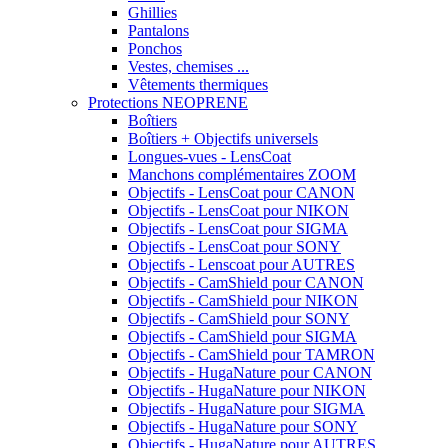
Ghillies
Pantalons
Ponchos
Vestes, chemises ...
Vêtements thermiques
Protections NEOPRENE
Boîtiers
Boîtiers + Objectifs universels
Longues-vues - LensCoat
Manchons complémentaires ZOOM
Objectifs - LensCoat pour CANON
Objectifs - LensCoat pour NIKON
Objectifs - LensCoat pour SIGMA
Objectifs - LensCoat pour SONY
Objectifs - Lenscoat pour AUTRES
Objectifs - CamShield pour CANON
Objectifs - CamShield pour NIKON
Objectifs - CamShield pour SONY
Objectifs - CamShield pour SIGMA
Objectifs - CamShield pour TAMRON
Objectifs - HugaNature pour CANON
Objectifs - HugaNature pour NIKON
Objectifs - HugaNature pour SIGMA
Objectifs - HugaNature pour SONY
Objectifs - HugaNature pour AUTRES