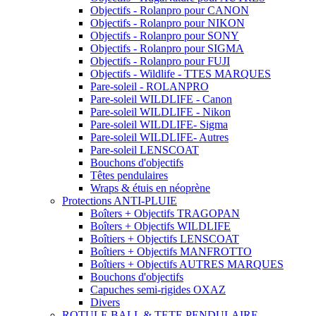
Objectifs - Rolanpro pour CANON
Objectifs - Rolanpro pour NIKON
Objectifs - Rolanpro pour SONY
Objectifs - Rolanpro pour SIGMA
Objectifs - Rolanpro pour FUJI
Objectifs - Wildlife - TTES MARQUES
Pare-soleil - ROLANPRO
Pare-soleil WILDLIFE - Canon
Pare-soleil WILDLIFE - Nikon
Pare-soleil WILDLIFE- Sigma
Pare-soleil WILDLIFE- Autres
Pare-soleil LENSCOAT
Bouchons d'objectifs
Têtes pendulaires
Wraps & étuis en néoprène
Protections ANTI-PLUIE
Boîters + Objectifs TRAGOPAN
Boîters + Objectifs WILDLIFE
Boîtiers + Objectifs LENSCOAT
Boîtiers + Objectifs MANFROTTO
Boîtiers + Objectifs AUTRES MARQUES
Bouchons d'objectifs
Capuches semi-rigides OXAZ
Divers
ROTULE BALL & TETE PENDULAIRE