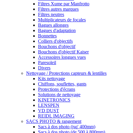
Filtres Xume par Manfrotto
Filtres autres marques
Filtres neutres
Multiplicateurs de focales
Bagues allonges
Bagues d'adaptation
Bonnettes
Colliers d'objectifs
Bouchons d'objectif
Bouchons d'objectif Kaiser
Accessoires longues vues
Paresoleil
Divers
Nettoyage / Protections capteurs & lentilles
Kits nettoyage
Chiffons, souflettes, gants
Protections d'écrans
Solutions de nettoyage
KINETRONICS
LENSPEN
VD DUST
REIDL IMAGING
SACS PHOTO & rangement
Sacs à dos photo (jsq' 400mm)
Sacs à dos photo (de 500 à 800mm)