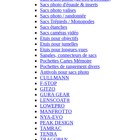
Sacs photo d'épaule & inserts
Sacs photo valises
Sacs photo / randonnée
Sacs Trépieds / Monopodes
Sacs étanches
Sacs caméras vidéo
Etuis pour objectifs
Etuis pour jumelles
Etuis pour longues-vues
Sangles, connecteurs de sacs
Pochettes Cartes Mémoire
Pochettes de rangement divers
Antivols pour sacs photo
CULLMANN
F-STOP
GITZO
GURA GEAR
LENSCOAT®
LOWEPRO
MANFROTTO
NYA-EVO
PEAK DESIGN
TAMRAC
TENBA
TRAGOPAN