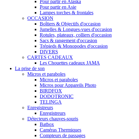
Pour partir en Alaska
Pour partir en Asie
Lampes torches & frontales
OCCASION
Boîtiers & Objectifs d'occasion
Jumelles & Longues-vues d'occasion
Rotules, plateaux, colliers d'occasion
Sacs & rangement d'occasion
Trépieds & Monopodes d'occasion
DIVERS
CARTES CADEAUX
Les Chouettes cadeaux JAMA
La prise de son
Micros et paraboles
Micros et paraboles
Micros pour Appareils Photo
BIRDFOX
DODOTRONIC
TELINGA
Enregistreurs
Enregistreurs
Détecteurs chauves-souris
Batbox
Caméras Thermiques
Compteurs de passages