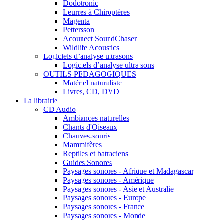
Dodotronic
Leurres à Chiroptères
Magenta
Pettersson
Acounect SoundChaser
Wildlife Acoustics
Logiciels d’analyse ultrasons
Logiciels d’analyse ultra sons
OUTILS PEDAGOGIQUES
Matériel naturaliste
Livres, CD, DVD
La librairie
CD Audio
Ambiances naturelles
Chants d'Oiseaux
Chauves-souris
Mammifères
Reptiles et batraciens
Guides Sonores
Paysages sonores - Afrique et Madagascar
Paysages sonores - Amérique
Paysages sonores - Asie et Australie
Paysages sonores - Europe
Paysages sonores - France
Paysages sonores - Monde