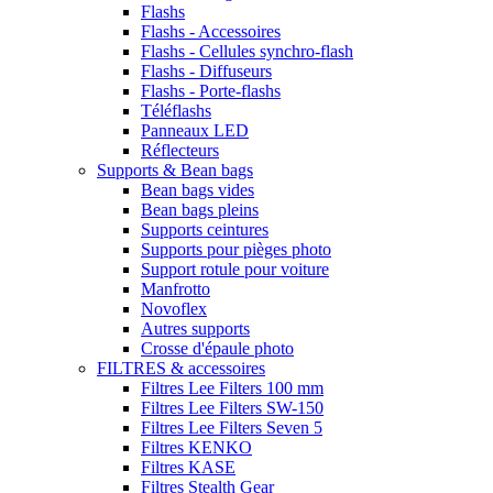
Flashs
Flashs - Accessoires
Flashs - Cellules synchro-flash
Flashs - Diffuseurs
Flashs - Porte-flashs
Téléflashs
Panneaux LED
Réflecteurs
Supports & Bean bags
Bean bags vides
Bean bags pleins
Supports ceintures
Supports pour pièges photo
Support rotule pour voiture
Manfrotto
Novoflex
Autres supports
Crosse d'épaule photo
FILTRES & accessoires
Filtres Lee Filters 100 mm
Filtres Lee Filters SW-150
Filtres Lee Filters Seven 5
Filtres KENKO
Filtres KASE
Filtres Stealth Gear