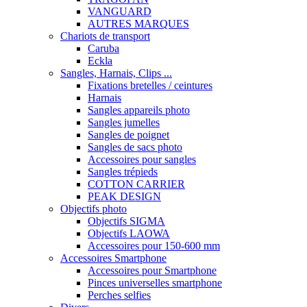
VANGUARD
AUTRES MARQUES
Chariots de transport
Caruba
Eckla
Sangles, Harnais, Clips ...
Fixations bretelles / ceintures
Harnais
Sangles appareils photo
Sangles jumelles
Sangles de poignet
Sangles de sacs photo
Accessoires pour sangles
Sangles trépieds
COTTON CARRIER
PEAK DESIGN
Objectifs photo
Objectifs SIGMA
Objectifs LAOWA
Accessoires pour 150-600 mm
Accessoires Smartphone
Accessoires pour Smartphone
Pinces universelles smartphone
Perches selfies