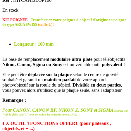
Ref :
KITCANISLOP160
En stock
KIT POIGNÉE -
Transformez votre poignée d'objectif d'origine en poignée
de type ARCA SWISS
(taille L) !
Longueur : 160 mm
La base de remplacement
modulaire ultra-plate
pour téléobjectifs
Nikon, Canon, Sigma ou Sony
est un véritable outil
polyvalent
!
Elle peut être
déplacée sur la plaque
selon le centre de gravité
souhaité et garantit un
maintien parfait
de votre appareil
photo/objectif sur la rotule du trépied.
Divisible en deux parties,
vous pouvez alors n'utilisez que la plaque seule, sans l'adaptateur.
Remarque :
Pour
CANON, CANON RF, NIKON Z, SONY et SIGMA
(cliquez sur
"voir la fiche détails" pour connaître les objectifs compatibles)
1 X OUTIL 4 FONCTIONS OFFERT (pour plateaux ,
objectifs, et + ...)