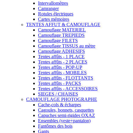
Intervallomètres
Camranger
Rotules électriques
Cartes mémoires
TENTES AFFUT & CAMOUFLAGE
Camouflage MATERIEL
Camouflage TREPIEDS
Camouflage FILETS
Camouflage TISSUS au mètre
Camouflage ADHESIFS
Tentes affûts - 1 PLACE
Tentes affûts - 2 PLACES
Tentes affûts - POP-UP
Tentes affûts - MOBILES
Tentes affûts - FLOTTANTS
Tentes affûts - PACKS
Tentes affûts - ACCESSOIRES
SIEGES / CHAISES
CAMOUFLAGE PHOTOGRAPHE
Cache-cols & écharpes
Cagoules, bonnets, casquettes
Capuches semi-rigides OXAZ
Ensembles (veste+pantalon)
Fantômes des bois
Gants