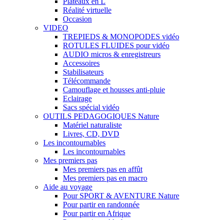
Plateaux en L
Réalité virtuelle
Occasion
VIDEO
TREPIEDS & MONOPODES vidéo
ROTULES FLUIDES pour vidéo
AUDIO micros & enregistreurs
Accessoires
Stabilisateurs
Télécommande
Camouflage et housses anti-pluie
Eclairage
Sacs spécial vidéo
OUTILS PEDAGOGIQUES Nature
Matériel naturaliste
Livres, CD, DVD
Les incontournables
Les incontournables
Mes premiers pas
Mes premiers pas en affût
Mes premiers pas en macro
Aide au voyage
Pour SPORT & AVENTURE Nature
Pour partir en randonnée
Pour partir en Afrique