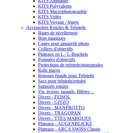
KITS Animalier
KITS Polyvalents
KITS Macrophotographie
KITS Vidéo
KITS Voyage / légers
Accessoires Rotules & Trépieds
Bases de nivellement
Bras magiques
Cages pour appareils photo
Colliers d'objectifs
Plateaux en L / L-Brackets
Poignées d'objectifs
Protections de trépieds/monopodes
Rails macro
Reposes épaule pour Trépieds
Sacs pour trépieds/rotules
Supports rotules
Vis, écrous, tarauds, filières ...
Divers - FEISOL
Divers - GITZO
Divers - MANFROTTO
Divers - TRAGOPAN
Divers - TTES MARQUES
Plateaux - AUGENBLICKE
Plateaux - ARCA SWISS Classic