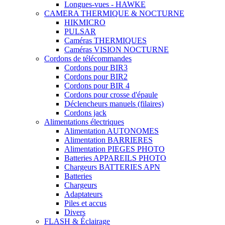
Longues-vues - HAWKE
CAMERA THERMIQUE & NOCTURNE
HIKMICRO
PULSAR
Caméras THERMIQUES
Caméras VISION NOCTURNE
Cordons de télécommandes
Cordons pour BIR3
Cordons pour BIR2
Cordons pour BIR 4
Cordons pour crosse d'épaule
Déclencheurs manuels (filaires)
Cordons jack
Alimentations électriques
Alimentation AUTONOMES
Alimentation BARRIERES
Alimentation PIEGES PHOTO
Batteries APPAREILS PHOTO
Chargeurs BATTERIES APN
Batteries
Chargeurs
Adaptateurs
Piles et accus
Divers
FLASH & Éclairage