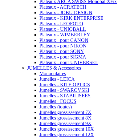
Plateaux ARCA SWISS Monoball®Fix
Plateaux - ACRATECH
Plateaux - JOBU DESIGN
Plateaux - KIRK ENTERPRISE
Plateaux - LEOFOTO
Plateaux - UNIQBALL
Plateaux - WIMBERLEY
Plateaux - pour CANON
Plateaux - pour NIKON
Plateaux - pour SONY
Plateaux - pour SIGMA
Plateaux - pour UNIVERSEL
JUMELLES & Accessoires
Monoculaires
Jumelles - LEICA
Jumelles - KITE OPTICS
Jumelles - SWAROVSKI
Jumelles - STABILISEES
Jumelles - FOCUS
Jumelles (toutes)
Jumelles grossissement 7X
Jumelles grossissement 8X
Jumelles grossissement 9X
Jumelles grossissement 10X
Jumelles grossissement 12X