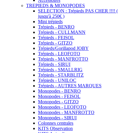
Accessoires
TREPIEDS & MONOPODES
SELECTION : Trépieds PAS CHER !!!! (
jusqu'à 250€ )
Mini trépieds
Trépieds - BENRO
Trépieds - CULLMANN
Trépieds - FEISOL
Trépieds - GITZO
Trépieds/Gorillapod JOBY
Trépieds - LEOFOTO
Trépieds - MANFROTTO
Trépieds - SIRUI
Trépieds - SMALLRIG
Trépieds - STARBLITZ
Trépieds - UNILOC
Trépieds - AUTRES MARQUES
Monopodes - BENRO
Monopodes - FEISOL
Monopodes - GITZO
Monopodes - LEOFOTO
Monopodes - MANFROTTO
Monopodes - SIRUI
Colonnes centrales
KITS Observation