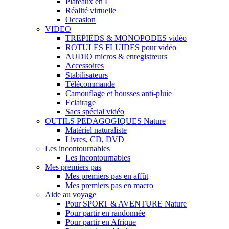
Plateaux en L
Réalité virtuelle
Occasion
VIDEO
TREPIEDS & MONOPODES vidéo
ROTULES FLUIDES pour vidéo
AUDIO micros & enregistreurs
Accessoires
Stabilisateurs
Télécommande
Camouflage et housses anti-pluie
Eclairage
Sacs spécial vidéo
OUTILS PEDAGOGIQUES Nature
Matériel naturaliste
Livres, CD, DVD
Les incontournables
Les incontournables
Mes premiers pas
Mes premiers pas en affût
Mes premiers pas en macro
Aide au voyage
Pour SPORT & AVENTURE Nature
Pour partir en randonnée
Pour partir en Afrique