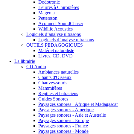
Dodotronic
Leurres à Chiroptères
Magenta
Pettersson
Acounect SoundChaser
Wildlife Acoustics
Logiciels d’analyse ultrasons
Logiciels d’analyse ultra sons
OUTILS PEDAGOGIQUES
Matériel naturaliste
Livres, CD, DVD
La librairie
CD Audio
Ambiances naturelles
Chants d'Oiseaux
Chauves-souris
Mammifères
Reptiles et batraciens
Guides Sonores
Paysages sonores - Afrique et Madagascar
Paysages sonores - Amérique
Paysages sonores - Asie et Australie
Paysages sonores - Europe
Paysages sonores - France
Paysages sonores - Monde