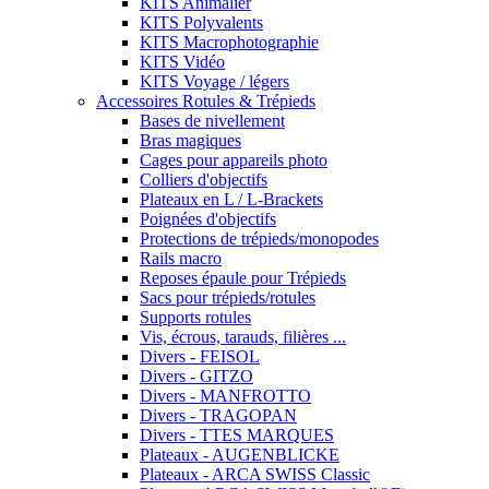
KITS Animalier
KITS Polyvalents
KITS Macrophotographie
KITS Vidéo
KITS Voyage / légers
Accessoires Rotules & Trépieds
Bases de nivellement
Bras magiques
Cages pour appareils photo
Colliers d'objectifs
Plateaux en L / L-Brackets
Poignées d'objectifs
Protections de trépieds/monopodes
Rails macro
Reposes épaule pour Trépieds
Sacs pour trépieds/rotules
Supports rotules
Vis, écrous, tarauds, filières ...
Divers - FEISOL
Divers - GITZO
Divers - MANFROTTO
Divers - TRAGOPAN
Divers - TTES MARQUES
Plateaux - AUGENBLICKE
Plateaux - ARCA SWISS Classic