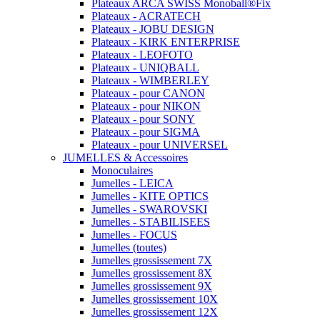
Plateaux ARCA SWISS Monoball®Fix
Plateaux - ACRATECH
Plateaux - JOBU DESIGN
Plateaux - KIRK ENTERPRISE
Plateaux - LEOFOTO
Plateaux - UNIQBALL
Plateaux - WIMBERLEY
Plateaux - pour CANON
Plateaux - pour NIKON
Plateaux - pour SONY
Plateaux - pour SIGMA
Plateaux - pour UNIVERSEL
JUMELLES & Accessoires
Monoculaires
Jumelles - LEICA
Jumelles - KITE OPTICS
Jumelles - SWAROVSKI
Jumelles - STABILISEES
Jumelles - FOCUS
Jumelles (toutes)
Jumelles grossissement 7X
Jumelles grossissement 8X
Jumelles grossissement 9X
Jumelles grossissement 10X
Jumelles grossissement 12X