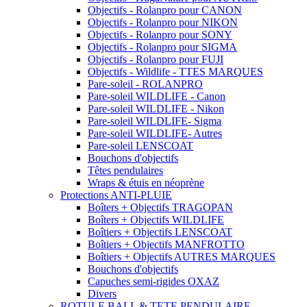
Objectifs - Rolanpro pour CANON
Objectifs - Rolanpro pour NIKON
Objectifs - Rolanpro pour SONY
Objectifs - Rolanpro pour SIGMA
Objectifs - Rolanpro pour FUJI
Objectifs - Wildlife - TTES MARQUES
Pare-soleil - ROLANPRO
Pare-soleil WILDLIFE - Canon
Pare-soleil WILDLIFE - Nikon
Pare-soleil WILDLIFE- Sigma
Pare-soleil WILDLIFE- Autres
Pare-soleil LENSCOAT
Bouchons d'objectifs
Têtes pendulaires
Wraps & étuis en néoprène
Protections ANTI-PLUIE
Boîters + Objectifs TRAGOPAN
Boîters + Objectifs WILDLIFE
Boîtiers + Objectifs LENSCOAT
Boîtiers + Objectifs MANFROTTO
Boîtiers + Objectifs AUTRES MARQUES
Bouchons d'objectifs
Capuches semi-rigides OXAZ
Divers
ROTULE BALL & TETE PENDULAIRE