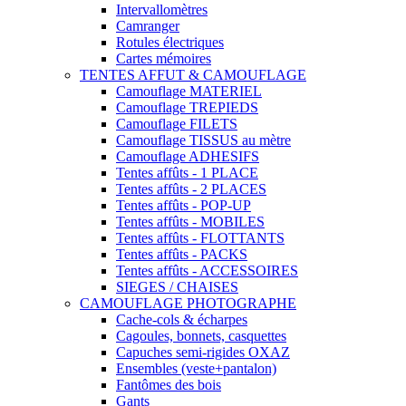
Intervallomètres
Camranger
Rotules électriques
Cartes mémoires
TENTES AFFUT & CAMOUFLAGE
Camouflage MATERIEL
Camouflage TREPIEDS
Camouflage FILETS
Camouflage TISSUS au mètre
Camouflage ADHESIFS
Tentes affûts - 1 PLACE
Tentes affûts - 2 PLACES
Tentes affûts - POP-UP
Tentes affûts - MOBILES
Tentes affûts - FLOTTANTS
Tentes affûts - PACKS
Tentes affûts - ACCESSOIRES
SIEGES / CHAISES
CAMOUFLAGE PHOTOGRAPHE
Cache-cols & écharpes
Cagoules, bonnets, casquettes
Capuches semi-rigides OXAZ
Ensembles (veste+pantalon)
Fantômes des bois
Gants