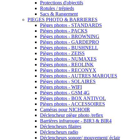
Protections d'objectifs
Rotules / trépieds
Sacs & Rangement
PIEGES PHOTO & BARRIERES
Pièges photos - STANDARDS
Pièges photos - PACKS
Pièges photos - BROWNING
Pièges photos - GARDEPRO
Pièges photos - BUSHNELL
Pièges photos - ZEISS
Pièges photos - NUMAXES
Pièges photos - REOLINK
Pièges photos - RECONYX
Pièges photos - AUTRES MARQUES
Pièges photos - SOLAIRES
Pièges photos - WIFI
Pièges photos - GSM 4G
Pièges photos - BOX ANTIVOL
Pièges photos - ACCESSOIRES
Caméras pour NICHOIR
Déclencheur piège photo /reflex
Barrières infrarouge - BIR3 & BIR4
Déclencheurs filaires
Déclencheurs radio
Déclencheurs sonore/ mouvement/ éclair