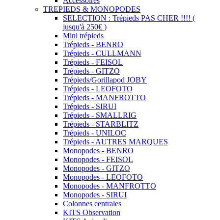
Accessoires
TREPIEDS & MONOPODES
SELECTION : Trépieds PAS CHER !!!! (
jusqu'à 250€ )
Mini trépieds
Trépieds - BENRO
Trépieds - CULLMANN
Trépieds - FEISOL
Trépieds - GITZO
Trépieds/Gorillapod JOBY
Trépieds - LEOFOTO
Trépieds - MANFROTTO
Trépieds - SIRUI
Trépieds - SMALLRIG
Trépieds - STARBLITZ
Trépieds - UNILOC
Trépieds - AUTRES MARQUES
Monopodes - BENRO
Monopodes - FEISOL
Monopodes - GITZO
Monopodes - LEOFOTO
Monopodes - MANFROTTO
Monopodes - SIRUI
Colonnes centrales
KITS Observation