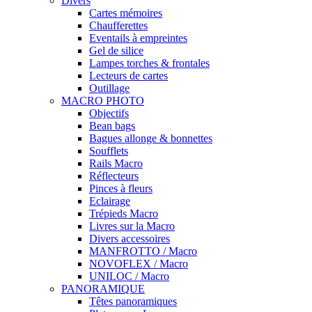
Divers
Cartes mémoires
Chaufferettes
Eventails à empreintes
Gel de silice
Lampes torches & frontales
Lecteurs de cartes
Outillage
MACRO PHOTO
Objectifs
Bean bags
Bagues allonge & bonnettes
Soufflets
Rails Macro
Réflecteurs
Pinces à fleurs
Eclairage
Trépieds Macro
Livres sur la Macro
Divers accessoires
MANFROTTO / Macro
NOVOFLEX / Macro
UNILOC / Macro
PANORAMIQUE
Têtes panoramiques