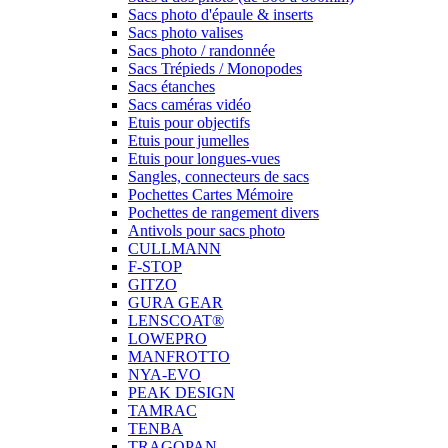
Sacs photo d'épaule & inserts
Sacs photo valises
Sacs photo / randonnée
Sacs Trépieds / Monopodes
Sacs étanches
Sacs caméras vidéo
Etuis pour objectifs
Etuis pour jumelles
Etuis pour longues-vues
Sangles, connecteurs de sacs
Pochettes Cartes Mémoire
Pochettes de rangement divers
Antivols pour sacs photo
CULLMANN
F-STOP
GITZO
GURA GEAR
LENSCOAT®
LOWEPRO
MANFROTTO
NYA-EVO
PEAK DESIGN
TAMRAC
TENBA
TRAGOPAN