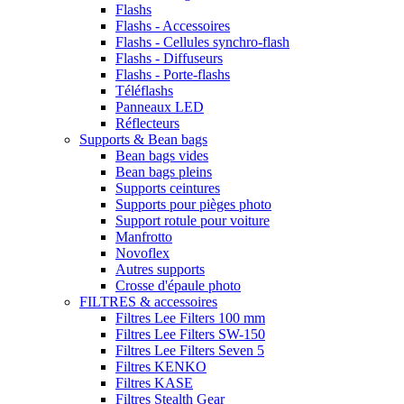
Flashs
Flashs - Accessoires
Flashs - Cellules synchro-flash
Flashs - Diffuseurs
Flashs - Porte-flashs
Téléflashs
Panneaux LED
Réflecteurs
Supports & Bean bags
Bean bags vides
Bean bags pleins
Supports ceintures
Supports pour pièges photo
Support rotule pour voiture
Manfrotto
Novoflex
Autres supports
Crosse d'épaule photo
FILTRES & accessoires
Filtres Lee Filters 100 mm
Filtres Lee Filters SW-150
Filtres Lee Filters Seven 5
Filtres KENKO
Filtres KASE
Filtres Stealth Gear