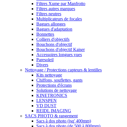
Filtres Xume par Manfrotto
Filtres autres marques
Filtres neutres
Multiplicateurs de focales
Bagues allonges
Bagues d'adaptation
Bonnettes
Colliers d'objectifs
Bouchons d'objectif
Bouchons d'objectif Kaiser
Accessoires longues vues
Paresoleil
Divers
Nettoyage / Protections capteurs & lentilles
Kits nettoyage
Chiffons, souflettes, gants
Protections d'écrans
Solutions de nettoyage
KINETRONICS
LENSPEN
VD DUST
REIDL IMAGING
SACS PHOTO & rangement
Sacs à dos photo (jsq' 400mm)
Sacs à dos photo (de 500 à 800mm)