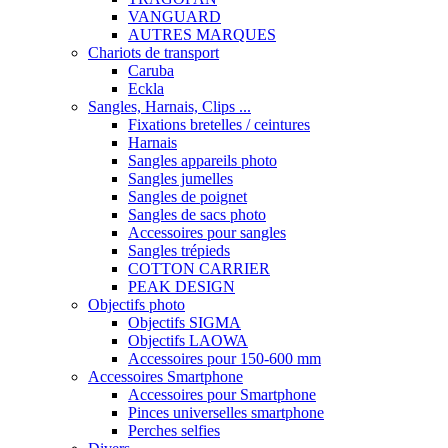
VANGUARD
AUTRES MARQUES
Chariots de transport
Caruba
Eckla
Sangles, Harnais, Clips ...
Fixations bretelles / ceintures
Harnais
Sangles appareils photo
Sangles jumelles
Sangles de poignet
Sangles de sacs photo
Accessoires pour sangles
Sangles trépieds
COTTON CARRIER
PEAK DESIGN
Objectifs photo
Objectifs SIGMA
Objectifs LAOWA
Accessoires pour 150-600 mm
Accessoires Smartphone
Accessoires pour Smartphone
Pinces universelles smartphone
Perches selfies