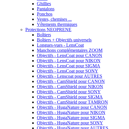
Ghillies
Pantalons
Ponchos
Vestes, chemises ...
Vêtements thermiques
Protections NEOPRENE
Boîtiers
Boîtiers + Objectifs universels
Longues-vues - LensCoat
Manchons complémentaires ZOOM
Objectifs - LensCoat pour CANON
Objectifs - LensCoat pour NIKON
Objectifs - LensCoat pour SIGMA
Objectifs - LensCoat pour SONY
Objectifs - Lenscoat pour AUTRES
Objectifs - CamShield pour CANON
Objectifs - CamShield pour NIKON
Objectifs - CamShield pour SONY
Objectifs - CamShield pour SIGMA
Objectifs - CamShield pour TAMRON
Objectifs - HugaNature pour CANON
Objectifs - HugaNature pour NIKON
Objectifs - HugaNature pour SIGMA
Objectifs - HugaNature pour SONY
Objectifs - HugaNature pour AUTRES