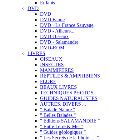
Enfants
DVD
DVD
DVD Faune
DVD - La France Sauvage
DVD - Ailleurs...
DVD Oiseaux
DVD - Salamandre
DVD-ROM
LIVRES
OISEAUX
INSECTES
MAMMIFERES
REPTILES & AMPHIBIENS
FLORE
BEAUX LIVRES
TECHNIQUES PHOTOS
GUIDES NATURALISTES
AUTRES, DIVERS ...
" Balade Nature "
" Belles Balades "
" Editions SALAMANDRE "
" Entre Terre & Mer "
" Guides géologiques "
" Les Secrets de la Photo .... "