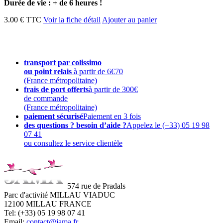
Durée de vie : + de 6 heures !
3.00 € TTC
Voir la fiche détail
Ajouter au panier
transport par colissimo
ou point relais
à partir de 6€70
(France métropolitaine)
frais de port offerts
à partir de 300€
de commande
(France métropolitaine)
paiement sécurisé
Paiement en 3 fois
des questions ? besoin d’aide ?
Appelez le (+33) 05 19 98
07 41
ou consultez le service clientèle
574 rue de Pradals
Parc d'activité MILLAU VIADUC
12100 MILLAU FRANCE
Tel: (+33) 05 19 98 07 41
Email:
contact@jama.fr