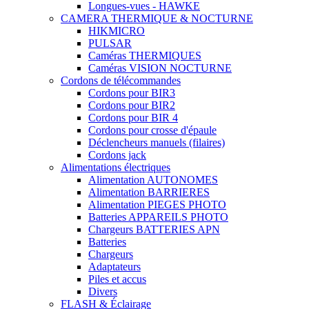
Longues-vues - HAWKE
CAMERA THERMIQUE & NOCTURNE
HIKMICRO
PULSAR
Caméras THERMIQUES
Caméras VISION NOCTURNE
Cordons de télécommandes
Cordons pour BIR3
Cordons pour BIR2
Cordons pour BIR 4
Cordons pour crosse d'épaule
Déclencheurs manuels (filaires)
Cordons jack
Alimentations électriques
Alimentation AUTONOMES
Alimentation BARRIERES
Alimentation PIEGES PHOTO
Batteries APPAREILS PHOTO
Chargeurs BATTERIES APN
Batteries
Chargeurs
Adaptateurs
Piles et accus
Divers
FLASH & Éclairage