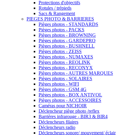
Protections d'objectifs
Rotules / trépieds
Sacs & Rangement
PIEGES PHOTO & BARRIERES
Pièges photos - STANDARDS
Pièges photos - PACKS
Pièges photos - BROWNING
Pièges photos - GARDEPRO
Pièges photos - BUSHNELL
Pièges photos - ZEISS
Pièges photos - NUMAXES
Pièges photos - REOLINK
Pièges photos - RECONYX
Pièges photos - AUTRES MARQUES
Pièges photos - SOLAIRES
Pièges photos - WIFI
Pièges photos - GSM 4G
Pièges photos - BOX ANTIVOL
Pièges photos - ACCESSOIRES
Caméras pour NICHOIR
Déclencheur piège photo /reflex
Barrières infrarouge - BIR3 & BIR4
Déclencheurs filaires
Déclencheurs radio
Déclencheurs sonore/ mouvement/ éclair