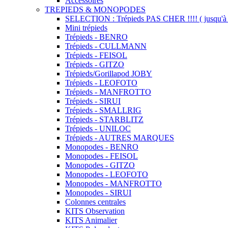
Accessoires
TREPIEDS & MONOPODES
SELECTION : Trépieds PAS CHER !!!! ( jusqu'à 
Mini trépieds
Trépieds - BENRO
Trépieds - CULLMANN
Trépieds - FEISOL
Trépieds - GITZO
Trépieds/Gorillapod JOBY
Trépieds - LEOFOTO
Trépieds - MANFROTTO
Trépieds - SIRUI
Trépieds - SMALLRIG
Trépieds - STARBLITZ
Trépieds - UNILOC
Trépieds - AUTRES MARQUES
Monopodes - BENRO
Monopodes - FEISOL
Monopodes - GITZO
Monopodes - LEOFOTO
Monopodes - MANFROTTO
Monopodes - SIRUI
Colonnes centrales
KITS Observation
KITS Animalier