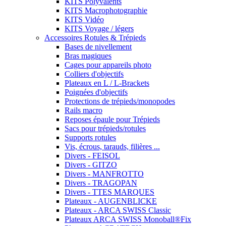
KITS Polyvalents
KITS Macrophotographie
KITS Vidéo
KITS Voyage / légers
Accessoires Rotules & Trépieds
Bases de nivellement
Bras magiques
Cages pour appareils photo
Colliers d'objectifs
Plateaux en L / L-Brackets
Poignées d'objectifs
Protections de trépieds/monopodes
Rails macro
Reposes épaule pour Trépieds
Sacs pour trépieds/rotules
Supports rotules
Vis, écrous, tarauds, filières ...
Divers - FEISOL
Divers - GITZO
Divers - MANFROTTO
Divers - TRAGOPAN
Divers - TTES MARQUES
Plateaux - AUGENBLICKE
Plateaux - ARCA SWISS Classic
Plateaux ARCA SWISS Monoball®Fix