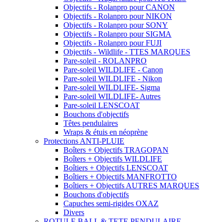
Objectifs - Rolanpro pour CANON
Objectifs - Rolanpro pour NIKON
Objectifs - Rolanpro pour SONY
Objectifs - Rolanpro pour SIGMA
Objectifs - Rolanpro pour FUJI
Objectifs - Wildlife - TTES MARQUES
Pare-soleil - ROLANPRO
Pare-soleil WILDLIFE - Canon
Pare-soleil WILDLIFE - Nikon
Pare-soleil WILDLIFE- Sigma
Pare-soleil WILDLIFE- Autres
Pare-soleil LENSCOAT
Bouchons d'objectifs
Têtes pendulaires
Wraps & étuis en néoprène
Protections ANTI-PLUIE
Boîters + Objectifs TRAGOPAN
Boîters + Objectifs WILDLIFE
Boîtiers + Objectifs LENSCOAT
Boîtiers + Objectifs MANFROTTO
Boîtiers + Objectifs AUTRES MARQUES
Bouchons d'objectifs
Capuches semi-rigides OXAZ
Divers
ROTULE BALL & TETE PENDULAIRE