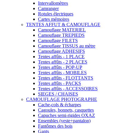
Intervallomètres
Camranger
Rotules électriques
Cartes mémoires
TENTES AFFUT & CAMOUFLAGE
Camouflage MATERIEL
Camouflage TREPIEDS
Camouflage FILETS
Camouflage TISSUS au mètre
Camouflage ADHESIFS
Tentes affûts - 1 PLACE
Tentes affûts - 2 PLACES
Tentes affûts - POP-UP
Tentes affûts - MOBILES
Tentes affûts - FLOTTANTS
Tentes affûts - PACKS
Tentes affûts - ACCESSOIRES
SIEGES / CHAISES
CAMOUFLAGE PHOTOGRAPHE
Cache-cols & écharpes
Cagoules, bonnets, casquettes
Capuches semi-rigides OXAZ
Ensembles (veste+pantalon)
Fantômes des bois
Gants