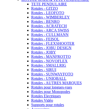
TETE PENDULAIRE
Rotules - GITZO
Rotules - LEOFOTO
Rotules - WIMBERLEY
Rotules - BENRO
Rotules - ACRATECH
Rotules - ARCA SWISS
Rotules - CULLMANN
Rotules - FEISOL
Rotules - FLEXSHOOTER
Rotules - JOBU DESIGN
Rotules - JOBY
Rotules - MANFROTTO
Rotules - NOVOFLEX
Rotules - SMALLRIG
Rotules - SIRUI
Rotules - SUNWAYFOTO
Rotules - UNIQBALL
Rotules - AUTRES MARQUES
Rotules pour longues-vues
Rotules pour Monopodes
Rotules Electriques
Rotules Vidéo
Supports pour rotules