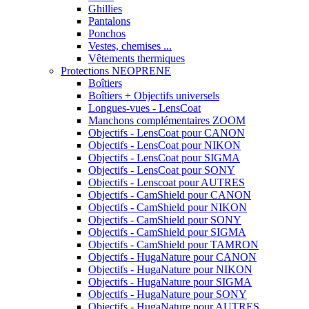
Ghillies
Pantalons
Ponchos
Vestes, chemises ...
Vêtements thermiques
Protections NEOPRENE
Boîtiers
Boîtiers + Objectifs universels
Longues-vues - LensCoat
Manchons complémentaires ZOOM
Objectifs - LensCoat pour CANON
Objectifs - LensCoat pour NIKON
Objectifs - LensCoat pour SIGMA
Objectifs - LensCoat pour SONY
Objectifs - Lenscoat pour AUTRES
Objectifs - CamShield pour CANON
Objectifs - CamShield pour NIKON
Objectifs - CamShield pour SONY
Objectifs - CamShield pour SIGMA
Objectifs - CamShield pour TAMRON
Objectifs - HugaNature pour CANON
Objectifs - HugaNature pour NIKON
Objectifs - HugaNature pour SIGMA
Objectifs - HugaNature pour SONY
Objectifs - HugaNature pour AUTRES