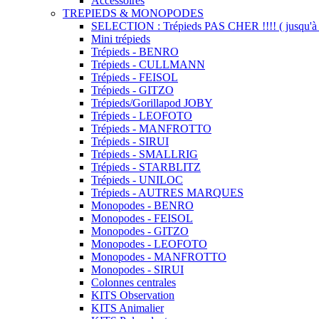
Accessoires
TREPIEDS & MONOPODES
SELECTION : Trépieds PAS CHER !!!! ( jusqu'à 
Mini trépieds
Trépieds - BENRO
Trépieds - CULLMANN
Trépieds - FEISOL
Trépieds - GITZO
Trépieds/Gorillapod JOBY
Trépieds - LEOFOTO
Trépieds - MANFROTTO
Trépieds - SIRUI
Trépieds - SMALLRIG
Trépieds - STARBLITZ
Trépieds - UNILOC
Trépieds - AUTRES MARQUES
Monopodes - BENRO
Monopodes - FEISOL
Monopodes - GITZO
Monopodes - LEOFOTO
Monopodes - MANFROTTO
Monopodes - SIRUI
Colonnes centrales
KITS Observation
KITS Animalier