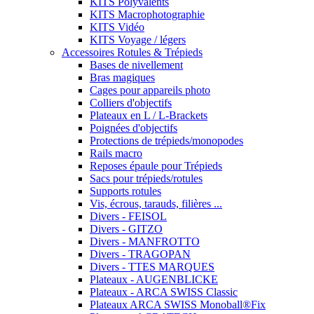
KITS Polyvalents
KITS Macrophotographie
KITS Vidéo
KITS Voyage / légers
Accessoires Rotules & Trépieds
Bases de nivellement
Bras magiques
Cages pour appareils photo
Colliers d'objectifs
Plateaux en L / L-Brackets
Poignées d'objectifs
Protections de trépieds/monopodes
Rails macro
Reposes épaule pour Trépieds
Sacs pour trépieds/rotules
Supports rotules
Vis, écrous, tarauds, filières ...
Divers - FEISOL
Divers - GITZO
Divers - MANFROTTO
Divers - TRAGOPAN
Divers - TTES MARQUES
Plateaux - AUGENBLICKE
Plateaux - ARCA SWISS Classic
Plateaux ARCA SWISS Monoball®Fix