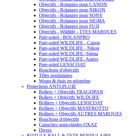
Objectifs - Rolanpro pour CANON
Objectifs - Rolanpro pour NIKON
Objectifs - Rolanpro pour SONY
Objectifs - Rolanpro pour SIGMA
Objectifs - Rolanpro pour FUJI
Objectifs - Wildlife - TTES MARQUES
Pare-soleil - ROLANPRO
Pare-soleil WILDLIFE - Canon
Pare-soleil WILDLIFE - Nikon
Pare-soleil WILDLIFE- Sigma
Pare-soleil WILDLIFE- Autres
Pare-soleil LENSCOAT
Bouchons d'objectifs
Têtes pendulaires
Wraps & étuis en néoprène
Protections ANTI-PLUIE
Boîters + Objectifs TRAGOPAN
Boîters + Objectifs WILDLIFE
Boîtiers + Objectifs LENSCOAT
Boîtiers + Objectifs MANFROTTO
Boîtiers + Objectifs AUTRES MARQUES
Bouchons d'objectifs
Capuches semi-rigides OXAZ
Divers
ROTULE BALL & TETE PENDULAIRE