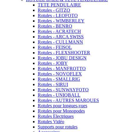
TETE PENDULAIRE
Rotules - GITZO
Rotules - LEOFOTO
Rotules - WIMBERLEY
Rotules - BENRO
Rotules - ACRATECH
Rotules - ARCA SWISS
Rotules - CULLMANN
Rotules - FEISOL
Rotules - FLEXSHOOTER
Rotules - JOBU DESIGN
Rotules - JOBY
Rotules - MANFROTTO
Rotules - NOVOFLEX
Rotules - SMALLRIG
Rotules - SIRUI
Rotules - SUNWAYFOTO
Rotules - UNIQBALL
Rotules - AUTRES MARQUES
Rotules pour longues-vues
Rotules pour Monopodes
Rotules Electriques
Rotules Vidéo
Supports pour rotules