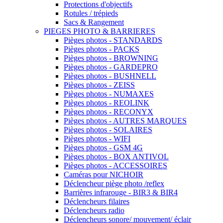
Protections d'objectifs
Rotules / trépieds
Sacs & Rangement
PIEGES PHOTO & BARRIERES
Pièges photos - STANDARDS
Pièges photos - PACKS
Pièges photos - BROWNING
Pièges photos - GARDEPRO
Pièges photos - BUSHNELL
Pièges photos - ZEISS
Pièges photos - NUMAXES
Pièges photos - REOLINK
Pièges photos - RECONYX
Pièges photos - AUTRES MARQUES
Pièges photos - SOLAIRES
Pièges photos - WIFI
Pièges photos - GSM 4G
Pièges photos - BOX ANTIVOL
Pièges photos - ACCESSOIRES
Caméras pour NICHOIR
Déclencheur piège photo /reflex
Barrières infrarouge - BIR3 & BIR4
Déclencheurs filaires
Déclencheurs radio
Déclencheurs sonore/ mouvement/ éclair