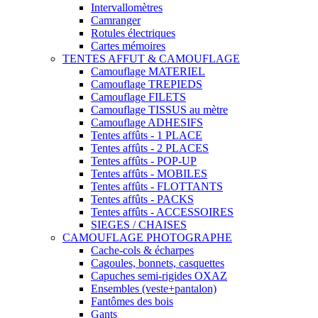
Intervallomètres
Camranger
Rotules électriques
Cartes mémoires
TENTES AFFUT & CAMOUFLAGE
Camouflage MATERIEL
Camouflage TREPIEDS
Camouflage FILETS
Camouflage TISSUS au mètre
Camouflage ADHESIFS
Tentes affûts - 1 PLACE
Tentes affûts - 2 PLACES
Tentes affûts - POP-UP
Tentes affûts - MOBILES
Tentes affûts - FLOTTANTS
Tentes affûts - PACKS
Tentes affûts - ACCESSOIRES
SIEGES / CHAISES
CAMOUFLAGE PHOTOGRAPHE
Cache-cols & écharpes
Cagoules, bonnets, casquettes
Capuches semi-rigides OXAZ
Ensembles (veste+pantalon)
Fantômes des bois
Gants