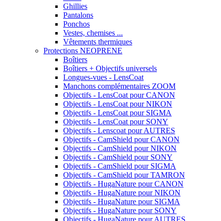
Ghillies
Pantalons
Ponchos
Vestes, chemises ...
Vêtements thermiques
Protections NEOPRENE
Boîtiers
Boîtiers + Objectifs universels
Longues-vues - LensCoat
Manchons complémentaires ZOOM
Objectifs - LensCoat pour CANON
Objectifs - LensCoat pour NIKON
Objectifs - LensCoat pour SIGMA
Objectifs - LensCoat pour SONY
Objectifs - Lenscoat pour AUTRES
Objectifs - CamShield pour CANON
Objectifs - CamShield pour NIKON
Objectifs - CamShield pour SONY
Objectifs - CamShield pour SIGMA
Objectifs - CamShield pour TAMRON
Objectifs - HugaNature pour CANON
Objectifs - HugaNature pour NIKON
Objectifs - HugaNature pour SIGMA
Objectifs - HugaNature pour SONY
Objectifs - HugaNature pour AUTRES