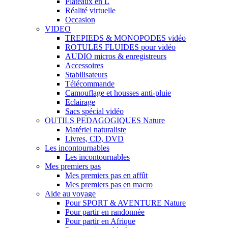
Plateaux en L
Réalité virtuelle
Occasion
VIDEO
TREPIEDS & MONOPODES vidéo
ROTULES FLUIDES pour vidéo
AUDIO micros & enregistreurs
Accessoires
Stabilisateurs
Télécommande
Camouflage et housses anti-pluie
Eclairage
Sacs spécial vidéo
OUTILS PEDAGOGIQUES Nature
Matériel naturaliste
Livres, CD, DVD
Les incontournables
Les incontournables
Mes premiers pas
Mes premiers pas en affût
Mes premiers pas en macro
Aide au voyage
Pour SPORT & AVENTURE Nature
Pour partir en randonnée
Pour partir en Afrique