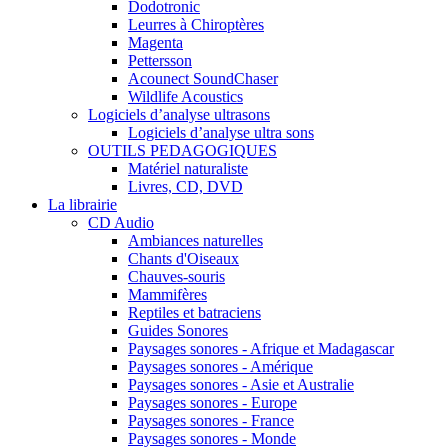
Dodotronic
Leurres à Chiroptères
Magenta
Pettersson
Acounect SoundChaser
Wildlife Acoustics
Logiciels d’analyse ultrasons
Logiciels d’analyse ultra sons
OUTILS PEDAGOGIQUES
Matériel naturaliste
Livres, CD, DVD
La librairie
CD Audio
Ambiances naturelles
Chants d'Oiseaux
Chauves-souris
Mammifères
Reptiles et batraciens
Guides Sonores
Paysages sonores - Afrique et Madagascar
Paysages sonores - Amérique
Paysages sonores - Asie et Australie
Paysages sonores - Europe
Paysages sonores - France
Paysages sonores - Monde