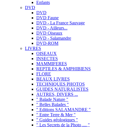
Enfants
DVD
DVD
DVD Faune
DVD - La France Sauvage
DVD - Ailleurs...
DVD Oiseaux
DVD - Salamandre
DVD-ROM
LIVRES
OISEAUX
INSECTES
MAMMIFERES
REPTILES & AMPHIBIENS
FLORE
BEAUX LIVRES
TECHNIQUES PHOTOS
GUIDES NATURALISTES
AUTRES, DIVERS ...
" Balade Nature "
" Belles Balades "
" Editions SALAMANDRE "
" Entre Terre & Mer "
" Guides géologiques "
" Les Secrets de la Photo .... "