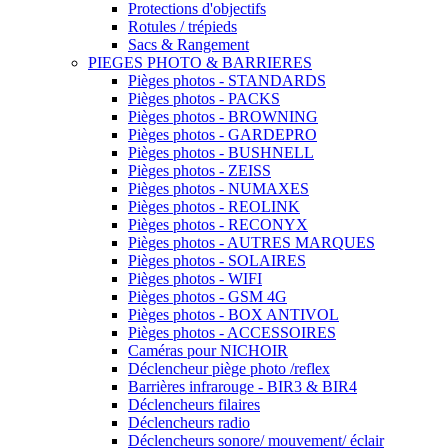
Protections d'objectifs
Rotules / trépieds
Sacs & Rangement
PIEGES PHOTO & BARRIERES
Pièges photos - STANDARDS
Pièges photos - PACKS
Pièges photos - BROWNING
Pièges photos - GARDEPRO
Pièges photos - BUSHNELL
Pièges photos - ZEISS
Pièges photos - NUMAXES
Pièges photos - REOLINK
Pièges photos - RECONYX
Pièges photos - AUTRES MARQUES
Pièges photos - SOLAIRES
Pièges photos - WIFI
Pièges photos - GSM 4G
Pièges photos - BOX ANTIVOL
Pièges photos - ACCESSOIRES
Caméras pour NICHOIR
Déclencheur piège photo /reflex
Barrières infrarouge - BIR3 & BIR4
Déclencheurs filaires
Déclencheurs radio
Déclencheurs sonore/ mouvement/ éclair