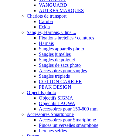
VANGUARD
AUTRES MARQUES
Chariots de transport
Caruba
Eckla
Sangles, Harnais, Clips ...
Fixations bretelles / ceintures
Harnais
Sangles appareils photo
Sangles jumelles
Sangles de poignet
Sangles de sacs photo
Accessoires pour sangles
Sangles trépieds
COTTON CARRIER
PEAK DESIGN
Objectifs photo
Objectifs SIGMA
Objectifs LAOWA
Accessoires pour 150-600 mm
Accessoires Smartphone
Accessoires pour Smartphone
Pinces universelles smartphone
Perches selfies