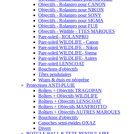
Objectifs - Rolanpro pour CANON
Objectifs - Rolanpro pour NIKON
Objectifs - Rolanpro pour SONY
Objectifs - Rolanpro pour SIGMA
Objectifs - Rolanpro pour FUJI
Objectifs - Wildlife - TTES MARQUES
Pare-soleil - ROLANPRO
Pare-soleil WILDLIFE - Canon
Pare-soleil WILDLIFE - Nikon
Pare-soleil WILDLIFE- Sigma
Pare-soleil WILDLIFE- Autres
Pare-soleil LENSCOAT
Bouchons d'objectifs
Têtes pendulaires
Wraps & étuis en néoprène
Protections ANTI-PLUIE
Boîters + Objectifs TRAGOPAN
Boîters + Objectifs WILDLIFE
Boîtiers + Objectifs LENSCOAT
Boîtiers + Objectifs MANFROTTO
Boîtiers + Objectifs AUTRES MARQUES
Bouchons d'objectifs
Capuches semi-rigides OXAZ
Divers
ROTULE BALL & TETE PENDULAIRE