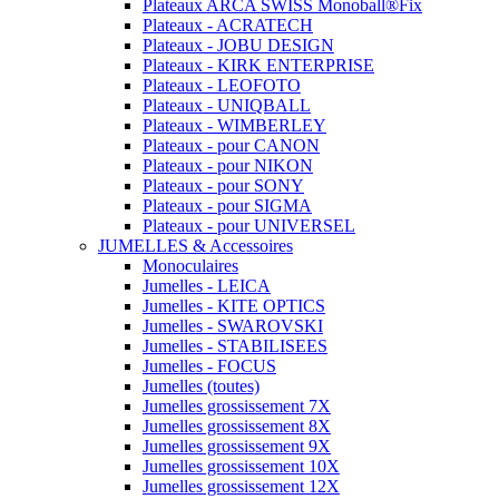
Plateaux ARCA SWISS Monoball®Fix
Plateaux - ACRATECH
Plateaux - JOBU DESIGN
Plateaux - KIRK ENTERPRISE
Plateaux - LEOFOTO
Plateaux - UNIQBALL
Plateaux - WIMBERLEY
Plateaux - pour CANON
Plateaux - pour NIKON
Plateaux - pour SONY
Plateaux - pour SIGMA
Plateaux - pour UNIVERSEL
JUMELLES & Accessoires
Monoculaires
Jumelles - LEICA
Jumelles - KITE OPTICS
Jumelles - SWAROVSKI
Jumelles - STABILISEES
Jumelles - FOCUS
Jumelles (toutes)
Jumelles grossissement 7X
Jumelles grossissement 8X
Jumelles grossissement 9X
Jumelles grossissement 10X
Jumelles grossissement 12X