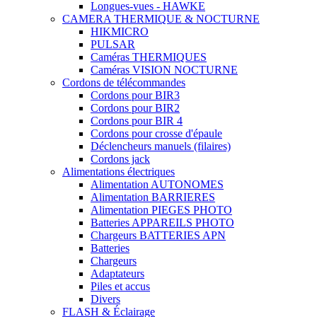
Longues-vues - HAWKE
CAMERA THERMIQUE & NOCTURNE
HIKMICRO
PULSAR
Caméras THERMIQUES
Caméras VISION NOCTURNE
Cordons de télécommandes
Cordons pour BIR3
Cordons pour BIR2
Cordons pour BIR 4
Cordons pour crosse d'épaule
Déclencheurs manuels (filaires)
Cordons jack
Alimentations électriques
Alimentation AUTONOMES
Alimentation BARRIERES
Alimentation PIEGES PHOTO
Batteries APPAREILS PHOTO
Chargeurs BATTERIES APN
Batteries
Chargeurs
Adaptateurs
Piles et accus
Divers
FLASH & Éclairage