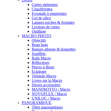
Divers
Cartes mémoires
Chaufferettes
Eventails à empreintes
Gel de silice
Lampes torches & frontales
Lecteurs de cartes
Outillage
MACRO PHOTO
Objectifs
Bean bags
Bagues allonge & bonnettes
Soufflets
Rails Macro
Réflecteurs
Pinces à fleurs
Eclairage
Trépieds Macro
Livres sur la Macro
Divers accessoires
MANFROTTO / Macro
NOVOFLEX / Macro
UNILOC / Macro
PANORAMIQUE
Têtes panoramiques