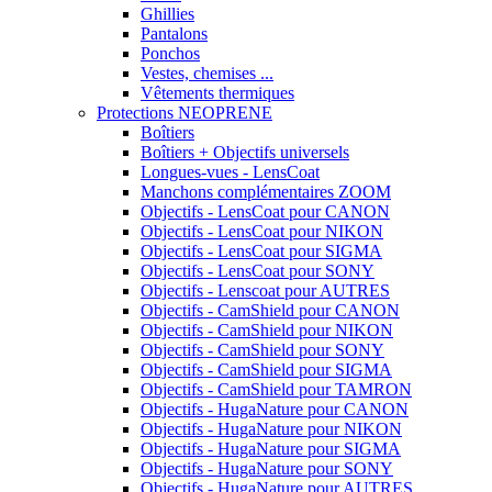
Ghillies
Pantalons
Ponchos
Vestes, chemises ...
Vêtements thermiques
Protections NEOPRENE
Boîtiers
Boîtiers + Objectifs universels
Longues-vues - LensCoat
Manchons complémentaires ZOOM
Objectifs - LensCoat pour CANON
Objectifs - LensCoat pour NIKON
Objectifs - LensCoat pour SIGMA
Objectifs - LensCoat pour SONY
Objectifs - Lenscoat pour AUTRES
Objectifs - CamShield pour CANON
Objectifs - CamShield pour NIKON
Objectifs - CamShield pour SONY
Objectifs - CamShield pour SIGMA
Objectifs - CamShield pour TAMRON
Objectifs - HugaNature pour CANON
Objectifs - HugaNature pour NIKON
Objectifs - HugaNature pour SIGMA
Objectifs - HugaNature pour SONY
Objectifs - HugaNature pour AUTRES