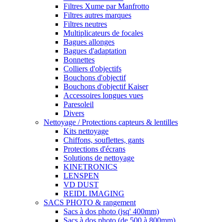
Filtres Xume par Manfrotto
Filtres autres marques
Filtres neutres
Multiplicateurs de focales
Bagues allonges
Bagues d'adaptation
Bonnettes
Colliers d'objectifs
Bouchons d'objectif
Bouchons d'objectif Kaiser
Accessoires longues vues
Paresoleil
Divers
Nettoyage / Protections capteurs & lentilles
Kits nettoyage
Chiffons, souflettes, gants
Protections d'écrans
Solutions de nettoyage
KINETRONICS
LENSPEN
VD DUST
REIDL IMAGING
SACS PHOTO & rangement
Sacs à dos photo (jsq' 400mm)
Sacs à dos photo (de 500 à 800mm)