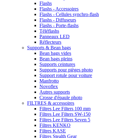
Flashs
Flashs - Accessoires
Flashs - Cellules synchro-flash
Flashs - Diffuseurs
Flashs - Porte-flashs
Téléflashs
Panneaux LED
Réflecteurs
Supports & Bean bags
Bean bags vides
Bean bags pleins
Supports ceintures
Supports pour pièges photo
Support rotule pour voiture
Manfrotto
Novoflex
Autres supports
Crosse d'épaule photo
FILTRES & accessoires
Filtres Lee Filters 100 mm
Filtres Lee Filters SW-150
Filtres Lee Filters Seven 5
Filtres KENKO
Filtres KASE
Filtres Stealth Gear