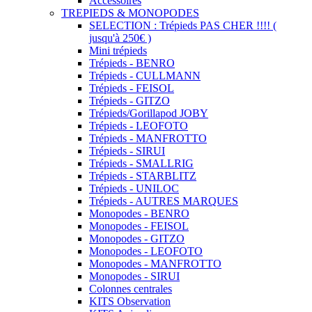
Accessoires
TREPIEDS & MONOPODES
SELECTION : Trépieds PAS CHER !!!! (
jusqu'à 250€ )
Mini trépieds
Trépieds - BENRO
Trépieds - CULLMANN
Trépieds - FEISOL
Trépieds - GITZO
Trépieds/Gorillapod JOBY
Trépieds - LEOFOTO
Trépieds - MANFROTTO
Trépieds - SIRUI
Trépieds - SMALLRIG
Trépieds - STARBLITZ
Trépieds - UNILOC
Trépieds - AUTRES MARQUES
Monopodes - BENRO
Monopodes - FEISOL
Monopodes - GITZO
Monopodes - LEOFOTO
Monopodes - MANFROTTO
Monopodes - SIRUI
Colonnes centrales
KITS Observation