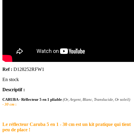
Ref :
D128252RFW1
En stock
Descriptif :
CARUBA - Réflecteur 5 en 1 pliable
(Or, Argent, Blanc, Translucide, Or soleil)
-
30 cm
:
Le réflecteur Caruba 5 en 1 - 30 cm est un kit pratique qui tient
peu de place !