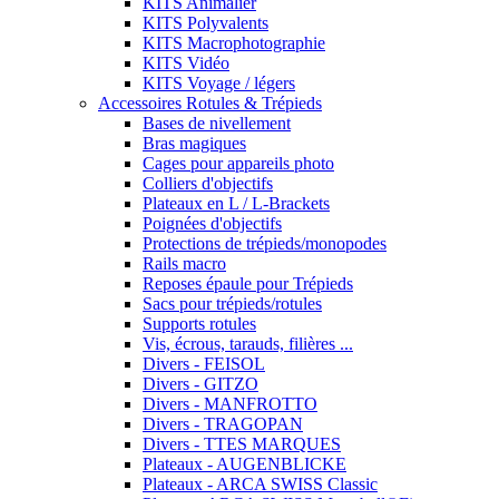
KITS Animalier
KITS Polyvalents
KITS Macrophotographie
KITS Vidéo
KITS Voyage / légers
Accessoires Rotules & Trépieds
Bases de nivellement
Bras magiques
Cages pour appareils photo
Colliers d'objectifs
Plateaux en L / L-Brackets
Poignées d'objectifs
Protections de trépieds/monopodes
Rails macro
Reposes épaule pour Trépieds
Sacs pour trépieds/rotules
Supports rotules
Vis, écrous, tarauds, filières ...
Divers - FEISOL
Divers - GITZO
Divers - MANFROTTO
Divers - TRAGOPAN
Divers - TTES MARQUES
Plateaux - AUGENBLICKE
Plateaux - ARCA SWISS Classic