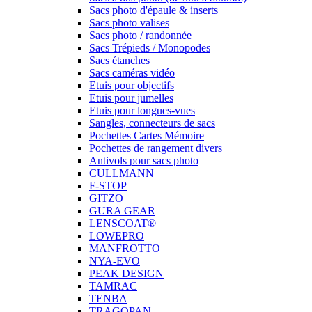
Sacs photo d'épaule & inserts
Sacs photo valises
Sacs photo / randonnée
Sacs Trépieds / Monopodes
Sacs étanches
Sacs caméras vidéo
Etuis pour objectifs
Etuis pour jumelles
Etuis pour longues-vues
Sangles, connecteurs de sacs
Pochettes Cartes Mémoire
Pochettes de rangement divers
Antivols pour sacs photo
CULLMANN
F-STOP
GITZO
GURA GEAR
LENSCOAT®
LOWEPRO
MANFROTTO
NYA-EVO
PEAK DESIGN
TAMRAC
TENBA
TRAGOPAN