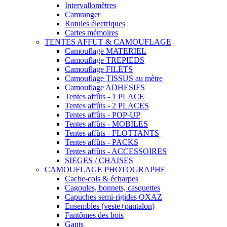
Intervallomètres
Camranger
Rotules électriques
Cartes mémoires
TENTES AFFUT & CAMOUFLAGE
Camouflage MATERIEL
Camouflage TREPIEDS
Camouflage FILETS
Camouflage TISSUS au mètre
Camouflage ADHESIFS
Tentes affûts - 1 PLACE
Tentes affûts - 2 PLACES
Tentes affûts - POP-UP
Tentes affûts - MOBILES
Tentes affûts - FLOTTANTS
Tentes affûts - PACKS
Tentes affûts - ACCESSOIRES
SIEGES / CHAISES
CAMOUFLAGE PHOTOGRAPHE
Cache-cols & écharpes
Cagoules, bonnets, casquettes
Capuches semi-rigides OXAZ
Ensembles (veste+pantalon)
Fantômes des bois
Gants