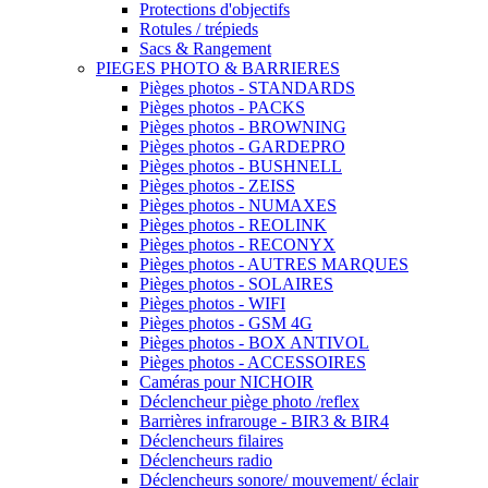
Protections d'objectifs
Rotules / trépieds
Sacs & Rangement
PIEGES PHOTO & BARRIERES
Pièges photos - STANDARDS
Pièges photos - PACKS
Pièges photos - BROWNING
Pièges photos - GARDEPRO
Pièges photos - BUSHNELL
Pièges photos - ZEISS
Pièges photos - NUMAXES
Pièges photos - REOLINK
Pièges photos - RECONYX
Pièges photos - AUTRES MARQUES
Pièges photos - SOLAIRES
Pièges photos - WIFI
Pièges photos - GSM 4G
Pièges photos - BOX ANTIVOL
Pièges photos - ACCESSOIRES
Caméras pour NICHOIR
Déclencheur piège photo /reflex
Barrières infrarouge - BIR3 & BIR4
Déclencheurs filaires
Déclencheurs radio
Déclencheurs sonore/ mouvement/ éclair