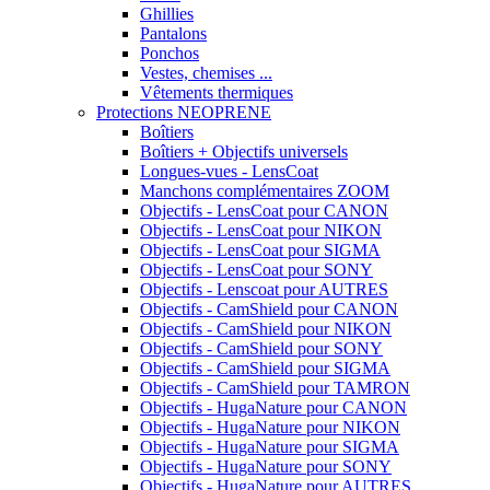
Ghillies
Pantalons
Ponchos
Vestes, chemises ...
Vêtements thermiques
Protections NEOPRENE
Boîtiers
Boîtiers + Objectifs universels
Longues-vues - LensCoat
Manchons complémentaires ZOOM
Objectifs - LensCoat pour CANON
Objectifs - LensCoat pour NIKON
Objectifs - LensCoat pour SIGMA
Objectifs - LensCoat pour SONY
Objectifs - Lenscoat pour AUTRES
Objectifs - CamShield pour CANON
Objectifs - CamShield pour NIKON
Objectifs - CamShield pour SONY
Objectifs - CamShield pour SIGMA
Objectifs - CamShield pour TAMRON
Objectifs - HugaNature pour CANON
Objectifs - HugaNature pour NIKON
Objectifs - HugaNature pour SIGMA
Objectifs - HugaNature pour SONY
Objectifs - HugaNature pour AUTRES