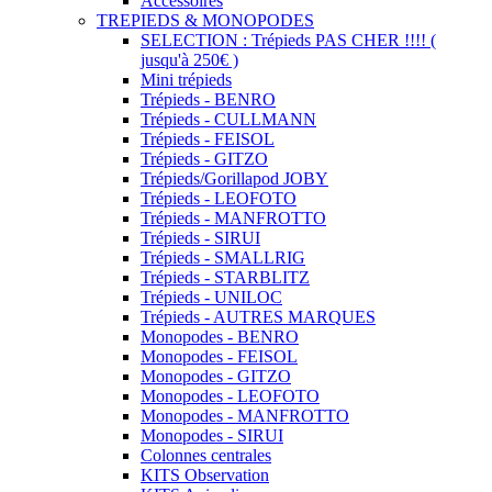
Accessoires
TREPIEDS & MONOPODES
SELECTION : Trépieds PAS CHER !!!! (
jusqu'à 250€ )
Mini trépieds
Trépieds - BENRO
Trépieds - CULLMANN
Trépieds - FEISOL
Trépieds - GITZO
Trépieds/Gorillapod JOBY
Trépieds - LEOFOTO
Trépieds - MANFROTTO
Trépieds - SIRUI
Trépieds - SMALLRIG
Trépieds - STARBLITZ
Trépieds - UNILOC
Trépieds - AUTRES MARQUES
Monopodes - BENRO
Monopodes - FEISOL
Monopodes - GITZO
Monopodes - LEOFOTO
Monopodes - MANFROTTO
Monopodes - SIRUI
Colonnes centrales
KITS Observation