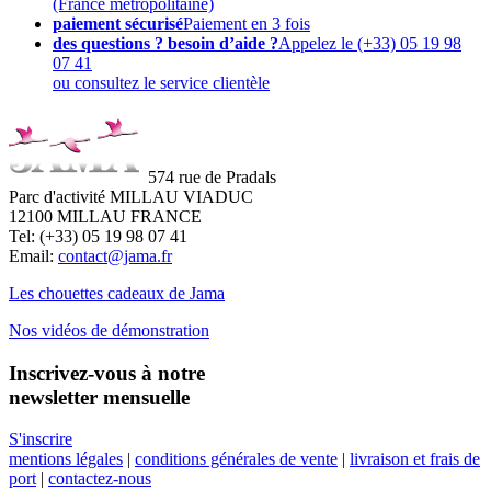
(France métropolitaine)
paiement sécurisé
Paiement en 3 fois
des questions ? besoin d’aide ?
Appelez le (+33) 05 19 98
07 41
ou consultez le service clientèle
574 rue de Pradals
Parc d'activité MILLAU VIADUC
12100 MILLAU FRANCE
Tel: (+33) 05 19 98 07 41
Email:
contact@jama.fr
Les chouettes cadeaux de Jama
Nos vidéos de démonstration
Inscrivez-vous à notre
newsletter mensuelle
S'inscrire
mentions légales
|
conditions générales de vente
|
livraison et frais de
port
|
contactez-nous