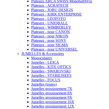
Plateaux ARCA SWISS Monoball®Fix
Plateaux - ACRATECH
Plateaux - JOBU DESIGN
Plateaux - KIRK ENTERPRISE
Plateaux - LEOFOTO
Plateaux - UNIQBALL
Plateaux - WIMBERLEY
Plateaux - pour CANON
Plateaux - pour NIKON
Plateaux - pour SONY
Plateaux - pour SIGMA
Plateaux - pour UNIVERSEL
JUMELLES & Accessoires
Monoculaires
Jumelles - LEICA
Jumelles - KITE OPTICS
Jumelles - SWAROVSKI
Jumelles - STABILISEES
Jumelles - FOCUS
Jumelles (toutes)
Jumelles grossissement 7X
Jumelles grossissement 8X
Jumelles grossissement 9X
Jumelles grossissement 10X
Jumelles grossissement 12X