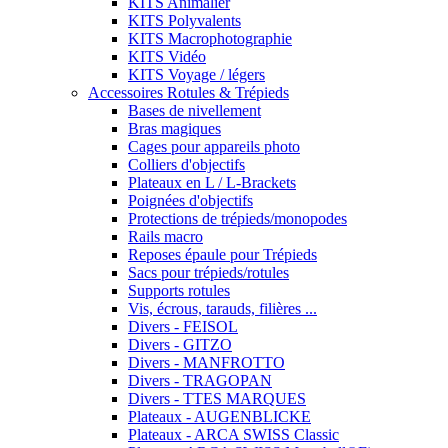
KITS Animalier
KITS Polyvalents
KITS Macrophotographie
KITS Vidéo
KITS Voyage / légers
Accessoires Rotules & Trépieds
Bases de nivellement
Bras magiques
Cages pour appareils photo
Colliers d'objectifs
Plateaux en L / L-Brackets
Poignées d'objectifs
Protections de trépieds/monopodes
Rails macro
Reposes épaule pour Trépieds
Sacs pour trépieds/rotules
Supports rotules
Vis, écrous, tarauds, filières ...
Divers - FEISOL
Divers - GITZO
Divers - MANFROTTO
Divers - TRAGOPAN
Divers - TTES MARQUES
Plateaux - AUGENBLICKE
Plateaux - ARCA SWISS Classic