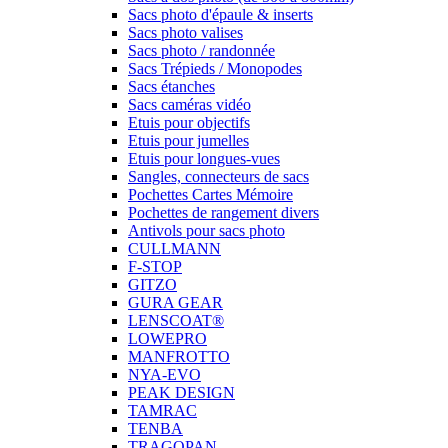
Sacs photo d'épaule & inserts
Sacs photo valises
Sacs photo / randonnée
Sacs Trépieds / Monopodes
Sacs étanches
Sacs caméras vidéo
Etuis pour objectifs
Etuis pour jumelles
Etuis pour longues-vues
Sangles, connecteurs de sacs
Pochettes Cartes Mémoire
Pochettes de rangement divers
Antivols pour sacs photo
CULLMANN
F-STOP
GITZO
GURA GEAR
LENSCOAT®
LOWEPRO
MANFROTTO
NYA-EVO
PEAK DESIGN
TAMRAC
TENBA
TRAGOPAN