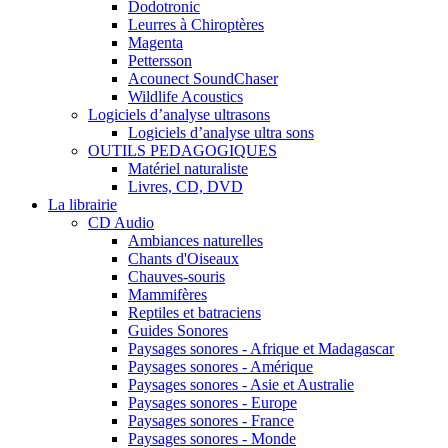
Dodotronic
Leurres à Chiroptères
Magenta
Pettersson
Acounect SoundChaser
Wildlife Acoustics
Logiciels d’analyse ultrasons
Logiciels d’analyse ultra sons
OUTILS PEDAGOGIQUES
Matériel naturaliste
Livres, CD, DVD
La librairie
CD Audio
Ambiances naturelles
Chants d'Oiseaux
Chauves-souris
Mammifères
Reptiles et batraciens
Guides Sonores
Paysages sonores - Afrique et Madagascar
Paysages sonores - Amérique
Paysages sonores - Asie et Australie
Paysages sonores - Europe
Paysages sonores - France
Paysages sonores - Monde