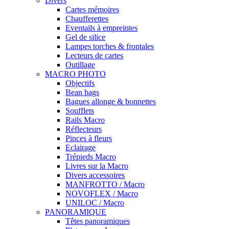
Divers
Cartes mémoires
Chaufferettes
Eventails à empreintes
Gel de silice
Lampes torches & frontales
Lecteurs de cartes
Outillage
MACRO PHOTO
Objectifs
Bean bags
Bagues allonge & bonnettes
Soufflets
Rails Macro
Réflecteurs
Pinces à fleurs
Eclairage
Trépieds Macro
Livres sur la Macro
Divers accessoires
MANFROTTO / Macro
NOVOFLEX / Macro
UNILOC / Macro
PANORAMIQUE
Têtes panoramiques