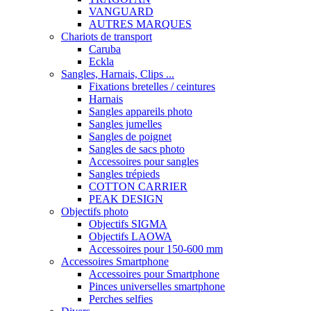
VANGUARD
AUTRES MARQUES
Chariots de transport
Caruba
Eckla
Sangles, Harnais, Clips ...
Fixations bretelles / ceintures
Harnais
Sangles appareils photo
Sangles jumelles
Sangles de poignet
Sangles de sacs photo
Accessoires pour sangles
Sangles trépieds
COTTON CARRIER
PEAK DESIGN
Objectifs photo
Objectifs SIGMA
Objectifs LAOWA
Accessoires pour 150-600 mm
Accessoires Smartphone
Accessoires pour Smartphone
Pinces universelles smartphone
Perches selfies