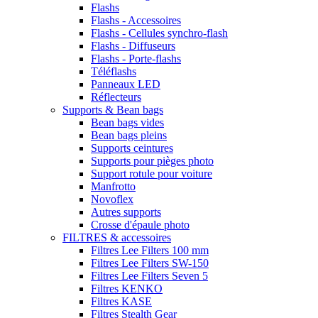
Flashs
Flashs - Accessoires
Flashs - Cellules synchro-flash
Flashs - Diffuseurs
Flashs - Porte-flashs
Téléflashs
Panneaux LED
Réflecteurs
Supports & Bean bags
Bean bags vides
Bean bags pleins
Supports ceintures
Supports pour pièges photo
Support rotule pour voiture
Manfrotto
Novoflex
Autres supports
Crosse d'épaule photo
FILTRES & accessoires
Filtres Lee Filters 100 mm
Filtres Lee Filters SW-150
Filtres Lee Filters Seven 5
Filtres KENKO
Filtres KASE
Filtres Stealth Gear