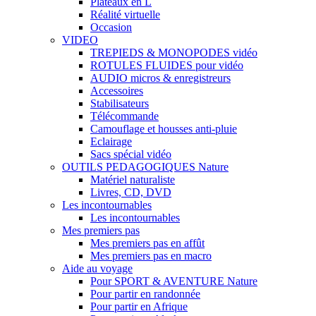
Plateaux en L
Réalité virtuelle
Occasion
VIDEO
TREPIEDS & MONOPODES vidéo
ROTULES FLUIDES pour vidéo
AUDIO micros & enregistreurs
Accessoires
Stabilisateurs
Télécommande
Camouflage et housses anti-pluie
Eclairage
Sacs spécial vidéo
OUTILS PEDAGOGIQUES Nature
Matériel naturaliste
Livres, CD, DVD
Les incontournables
Les incontournables
Mes premiers pas
Mes premiers pas en affût
Mes premiers pas en macro
Aide au voyage
Pour SPORT & AVENTURE Nature
Pour partir en randonnée
Pour partir en Afrique