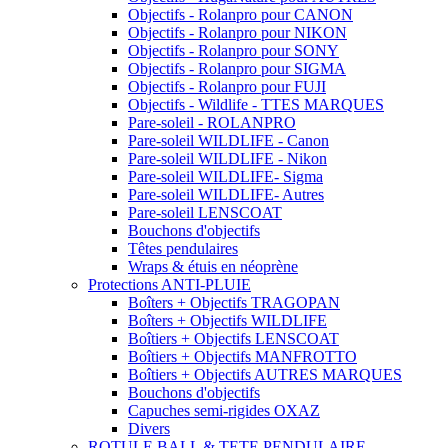
Objectifs - Rolanpro pour CANON
Objectifs - Rolanpro pour NIKON
Objectifs - Rolanpro pour SONY
Objectifs - Rolanpro pour SIGMA
Objectifs - Rolanpro pour FUJI
Objectifs - Wildlife - TTES MARQUES
Pare-soleil - ROLANPRO
Pare-soleil WILDLIFE - Canon
Pare-soleil WILDLIFE - Nikon
Pare-soleil WILDLIFE- Sigma
Pare-soleil WILDLIFE- Autres
Pare-soleil LENSCOAT
Bouchons d'objectifs
Têtes pendulaires
Wraps & étuis en néoprène
Protections ANTI-PLUIE
Boîters + Objectifs TRAGOPAN
Boîters + Objectifs WILDLIFE
Boîtiers + Objectifs LENSCOAT
Boîtiers + Objectifs MANFROTTO
Boîtiers + Objectifs AUTRES MARQUES
Bouchons d'objectifs
Capuches semi-rigides OXAZ
Divers
ROTULE BALL & TETE PENDULAIRE