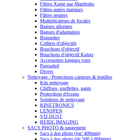
Filtres Xume par Manfrotto
Filtres autres marques
Filtres neutres
Multiplicateurs de focales
Bagues allonges
Bagues d'adaptation
Bonnettes
Colliers d'objectifs
Bouchons d'objectif
Bouchons d'objectif Kaiser
Accessoires longues vues
Paresoleil
Divers
Nettoyage / Protections capteurs & lentilles
Kits nettoyage
Chiffons, souflettes, gants
Protections d'écrans
Solutions de nettoyage
KINETRONICS
LENSPEN
VD DUST
REIDL IMAGING
SACS PHOTO & rangement
Sacs à dos photo (jsq' 400mm)
Sacs à dos photo (de 500 à 800mm)