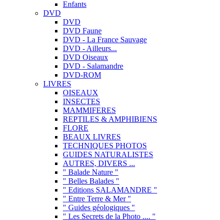
Enfants
DVD
DVD
DVD Faune
DVD - La France Sauvage
DVD - Ailleurs...
DVD Oiseaux
DVD - Salamandre
DVD-ROM
LIVRES
OISEAUX
INSECTES
MAMMIFERES
REPTILES & AMPHIBIENS
FLORE
BEAUX LIVRES
TECHNIQUES PHOTOS
GUIDES NATURALISTES
AUTRES, DIVERS ...
" Balade Nature "
" Belles Balades "
" Editions SALAMANDRE "
" Entre Terre & Mer "
" Guides géologiques "
" Les Secrets de la Photo .... "