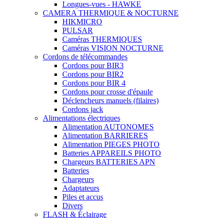
Longues-vues - HAWKE
CAMERA THERMIQUE & NOCTURNE
HIKMICRO
PULSAR
Caméras THERMIQUES
Caméras VISION NOCTURNE
Cordons de télécommandes
Cordons pour BIR3
Cordons pour BIR2
Cordons pour BIR 4
Cordons pour crosse d'épaule
Déclencheurs manuels (filaires)
Cordons jack
Alimentations électriques
Alimentation AUTONOMES
Alimentation BARRIERES
Alimentation PIEGES PHOTO
Batteries APPAREILS PHOTO
Chargeurs BATTERIES APN
Batteries
Chargeurs
Adaptateurs
Piles et accus
Divers
FLASH & Éclairage