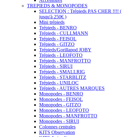
Accessoires
TREPIEDS & MONOPODES
SELECTION : Trépieds PAS CHER !!!! (
jusqu'à 250€ )
Mini trépieds
Trépieds - BENRO
Trépieds - CULLMANN
Trépieds - FEISOL
Trépieds - GITZO
Trépieds/Gorillapod JOBY
Trépieds - LEOFOTO
Trépieds - MANFROTTO
Trépieds - SIRUI
Trépieds - SMALLRIG
Trépieds - STARBLITZ
Trépieds - UNILOC
Trépieds - AUTRES MARQUES
Monopodes - BENRO
Monopodes - FEISOL
Monopodes - GITZO
Monopodes - LEOFOTO
Monopodes - MANFROTTO
Monopodes - SIRUI
Colonnes centrales
KITS Observation