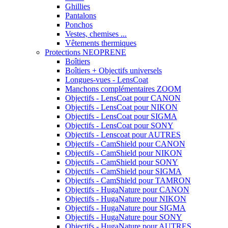
Ghillies
Pantalons
Ponchos
Vestes, chemises ...
Vêtements thermiques
Protections NEOPRENE
Boîtiers
Boîtiers + Objectifs universels
Longues-vues - LensCoat
Manchons complémentaires ZOOM
Objectifs - LensCoat pour CANON
Objectifs - LensCoat pour NIKON
Objectifs - LensCoat pour SIGMA
Objectifs - LensCoat pour SONY
Objectifs - Lenscoat pour AUTRES
Objectifs - CamShield pour CANON
Objectifs - CamShield pour NIKON
Objectifs - CamShield pour SONY
Objectifs - CamShield pour SIGMA
Objectifs - CamShield pour TAMRON
Objectifs - HugaNature pour CANON
Objectifs - HugaNature pour NIKON
Objectifs - HugaNature pour SIGMA
Objectifs - HugaNature pour SONY
Objectifs - HugaNature pour AUTRES