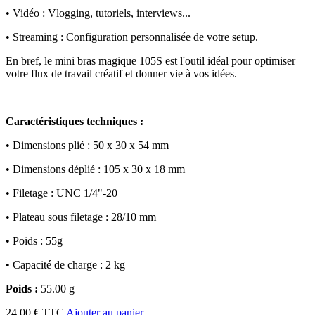
•
Vidéo : Vlogging, tutoriels, interviews...
•
Streaming : Configuration personnalisée de votre setup.
En bref, le mini bras magique 105S est l'outil idéal pour optimiser
votre flux de travail créatif et donner vie à vos idées.
Caractéristiques techniques :
•
Dimensions plié : 50 x 30 x 54 mm
•
Dimensions déplié : 105 x 30 x 18 mm
•
Filetage : UNC 1/4"-20
•
Plateau sous filetage : 28/10 mm
•
Poids : 55g
•
Capacité de charge : 2 kg
Poids :
55.00 g
24.00 € TTC
Ajouter au panier