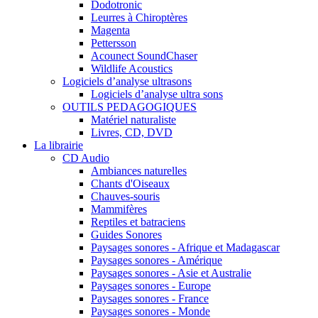
Dodotronic
Leurres à Chiroptères
Magenta
Pettersson
Acounect SoundChaser
Wildlife Acoustics
Logiciels d’analyse ultrasons
Logiciels d’analyse ultra sons
OUTILS PEDAGOGIQUES
Matériel naturaliste
Livres, CD, DVD
La librairie
CD Audio
Ambiances naturelles
Chants d'Oiseaux
Chauves-souris
Mammifères
Reptiles et batraciens
Guides Sonores
Paysages sonores - Afrique et Madagascar
Paysages sonores - Amérique
Paysages sonores - Asie et Australie
Paysages sonores - Europe
Paysages sonores - France
Paysages sonores - Monde