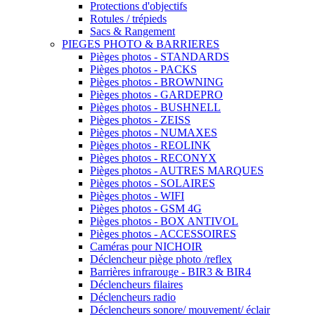
Protections d'objectifs
Rotules / trépieds
Sacs & Rangement
PIEGES PHOTO & BARRIERES
Pièges photos - STANDARDS
Pièges photos - PACKS
Pièges photos - BROWNING
Pièges photos - GARDEPRO
Pièges photos - BUSHNELL
Pièges photos - ZEISS
Pièges photos - NUMAXES
Pièges photos - REOLINK
Pièges photos - RECONYX
Pièges photos - AUTRES MARQUES
Pièges photos - SOLAIRES
Pièges photos - WIFI
Pièges photos - GSM 4G
Pièges photos - BOX ANTIVOL
Pièges photos - ACCESSOIRES
Caméras pour NICHOIR
Déclencheur piège photo /reflex
Barrières infrarouge - BIR3 & BIR4
Déclencheurs filaires
Déclencheurs radio
Déclencheurs sonore/ mouvement/ éclair