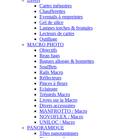
Divers
Cartes mémoires
Chaufferettes
Eventails à empreintes
Gel de silice
Lampes torches & frontales
Lecteurs de cartes
Outillage
MACRO PHOTO
Objectifs
Bean bags
Bagues allonge & bonnettes
Soufflets
Rails Macro
Réflecteurs
Pinces à fleurs
Eclairage
Trépieds Macro
Livres sur la Macro
Divers accessoires
MANFROTTO / Macro
NOVOFLEX / Macro
UNILOC / Macro
PANORAMIQUE
Têtes panoramiques