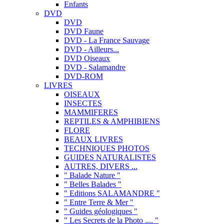
Enfants
DVD
DVD
DVD Faune
DVD - La France Sauvage
DVD - Ailleurs...
DVD Oiseaux
DVD - Salamandre
DVD-ROM
LIVRES
OISEAUX
INSECTES
MAMMIFERES
REPTILES & AMPHIBIENS
FLORE
BEAUX LIVRES
TECHNIQUES PHOTOS
GUIDES NATURALISTES
AUTRES, DIVERS ...
" Balade Nature "
" Belles Balades "
" Editions SALAMANDRE "
" Entre Terre & Mer "
" Guides géologiques "
" Les Secrets de la Photo .... "