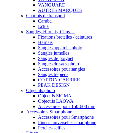
VANGUARD
AUTRES MARQUES
Chariots de transport
Caruba
Eckla
Sangles, Harnais, Clips ...
Fixations bretelles / ceintures
Harnais
Sangles appareils photo
Sangles jumelles
Sangles de poignet
Sangles de sacs photo
Accessoires pour sangles
Sangles trépieds
COTTON CARRIER
PEAK DESIGN
Objectifs photo
Objectifs SIGMA
Objectifs LAOWA
Accessoires pour 150-600 mm
Accessoires Smartphone
Accessoires pour Smartphone
Pinces universelles smartphone
Perches selfies