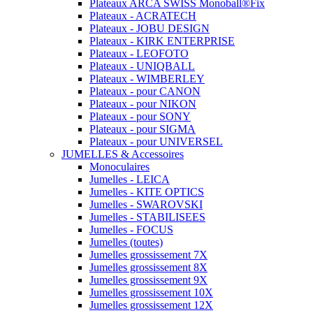
Plateaux ARCA SWISS Monoball®Fix
Plateaux - ACRATECH
Plateaux - JOBU DESIGN
Plateaux - KIRK ENTERPRISE
Plateaux - LEOFOTO
Plateaux - UNIQBALL
Plateaux - WIMBERLEY
Plateaux - pour CANON
Plateaux - pour NIKON
Plateaux - pour SONY
Plateaux - pour SIGMA
Plateaux - pour UNIVERSEL
JUMELLES & Accessoires
Monoculaires
Jumelles - LEICA
Jumelles - KITE OPTICS
Jumelles - SWAROVSKI
Jumelles - STABILISEES
Jumelles - FOCUS
Jumelles (toutes)
Jumelles grossissement 7X
Jumelles grossissement 8X
Jumelles grossissement 9X
Jumelles grossissement 10X
Jumelles grossissement 12X