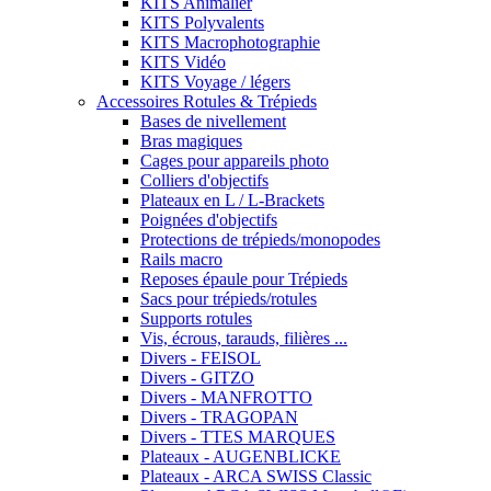
KITS Animalier
KITS Polyvalents
KITS Macrophotographie
KITS Vidéo
KITS Voyage / légers
Accessoires Rotules & Trépieds
Bases de nivellement
Bras magiques
Cages pour appareils photo
Colliers d'objectifs
Plateaux en L / L-Brackets
Poignées d'objectifs
Protections de trépieds/monopodes
Rails macro
Reposes épaule pour Trépieds
Sacs pour trépieds/rotules
Supports rotules
Vis, écrous, tarauds, filières ...
Divers - FEISOL
Divers - GITZO
Divers - MANFROTTO
Divers - TRAGOPAN
Divers - TTES MARQUES
Plateaux - AUGENBLICKE
Plateaux - ARCA SWISS Classic