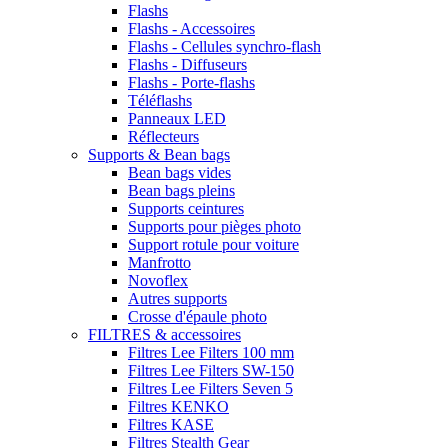
Flashs
Flashs - Accessoires
Flashs - Cellules synchro-flash
Flashs - Diffuseurs
Flashs - Porte-flashs
Téléflashs
Panneaux LED
Réflecteurs
Supports & Bean bags
Bean bags vides
Bean bags pleins
Supports ceintures
Supports pour pièges photo
Support rotule pour voiture
Manfrotto
Novoflex
Autres supports
Crosse d'épaule photo
FILTRES & accessoires
Filtres Lee Filters 100 mm
Filtres Lee Filters SW-150
Filtres Lee Filters Seven 5
Filtres KENKO
Filtres KASE
Filtres Stealth Gear