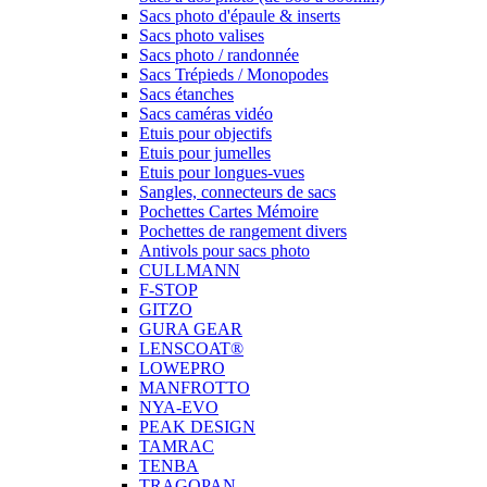
Sacs photo d'épaule & inserts
Sacs photo valises
Sacs photo / randonnée
Sacs Trépieds / Monopodes
Sacs étanches
Sacs caméras vidéo
Etuis pour objectifs
Etuis pour jumelles
Etuis pour longues-vues
Sangles, connecteurs de sacs
Pochettes Cartes Mémoire
Pochettes de rangement divers
Antivols pour sacs photo
CULLMANN
F-STOP
GITZO
GURA GEAR
LENSCOAT®
LOWEPRO
MANFROTTO
NYA-EVO
PEAK DESIGN
TAMRAC
TENBA
TRAGOPAN