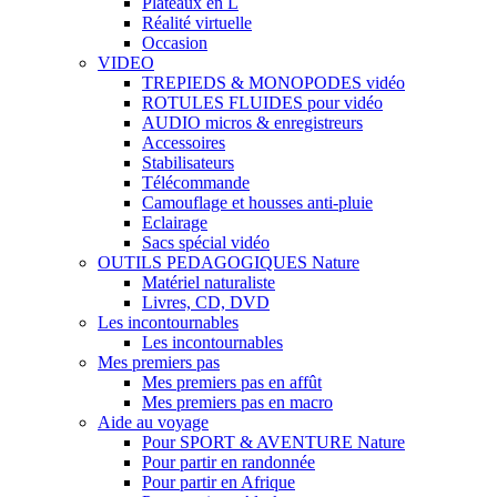
Plateaux en L
Réalité virtuelle
Occasion
VIDEO
TREPIEDS & MONOPODES vidéo
ROTULES FLUIDES pour vidéo
AUDIO micros & enregistreurs
Accessoires
Stabilisateurs
Télécommande
Camouflage et housses anti-pluie
Eclairage
Sacs spécial vidéo
OUTILS PEDAGOGIQUES Nature
Matériel naturaliste
Livres, CD, DVD
Les incontournables
Les incontournables
Mes premiers pas
Mes premiers pas en affût
Mes premiers pas en macro
Aide au voyage
Pour SPORT & AVENTURE Nature
Pour partir en randonnée
Pour partir en Afrique