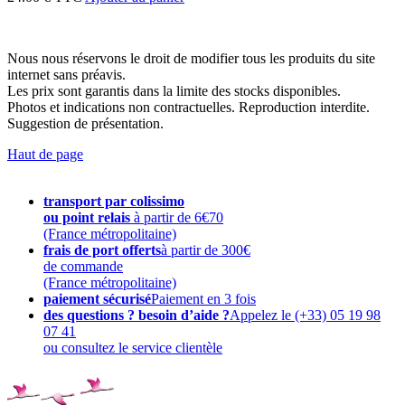
Nous nous réservons le droit de modifier tous les produits du site
internet sans préavis.
Les prix sont garantis dans la limite des stocks disponibles.
Photos et indications non contractuelles. Reproduction interdite.
Suggestion de présentation.
Haut de page
transport par colissimo
ou point relais
à partir de 6€70
(France métropolitaine)
frais de port offerts
à partir de 300€
de commande
(France métropolitaine)
paiement sécurisé
Paiement en 3 fois
des questions ? besoin d’aide ?
Appelez le (+33) 05 19 98
07 41
ou consultez le service clientèle