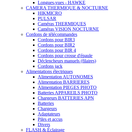
Longues-vues - HAWKE
CAMERA THERMIQUE & NOCTURNE
HIKMICRO
PULSAR
Caméras THERMIQUES
Caméras VISION NOCTURNE
Cordons de télécommandes
Cordons pour BIR3
Cordons pour BIR2
Cordons pour BIR 4
Cordons pour crosse d'épaule
Déclencheurs manuels (filaires)
Cordons jack
Alimentations électriques
Alimentation AUTONOMES
Alimentation BARRIERES
Alimentation PIEGES PHOTO
Batteries APPAREILS PHOTO
Chargeurs BATTERIES APN
Batteries
Chargeurs
Adaptateurs
Piles et accus
Divers
FLASH & Éclairage