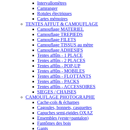
Intervallomètres
Camranger
Rotules électriques
Cartes mémoires
TENTES AFFUT & CAMOUFLAGE
Camouflage MATERIEL
Camouflage TREPIEDS
Camouflage FILETS
Camouflage TISSUS au mètre
Camouflage ADHESIFS
Tentes affûts - 1 PLACE
Tentes affûts - 2 PLACES
Tentes affûts - POP-UP
Tentes affûts - MOBILES
Tentes affûts - FLOTTANTS
Tentes affûts - PACKS
Tentes affûts - ACCESSOIRES
SIEGES / CHAISES
CAMOUFLAGE PHOTOGRAPHE
Cache-cols & écharpes
Cagoules, bonnets, casquettes
Capuches semi-rigides OXAZ
Ensembles (veste+pantalon)
Fantômes des bois
Gants