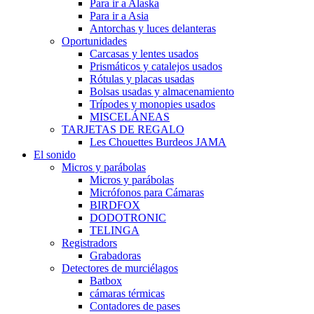
Para ir a Alaska
Para ir a Asia
Antorchas y luces delanteras
Oportunidades
Carcasas y lentes usados
Prismáticos y catalejos usados
Rótulas y placas usadas
Bolsas usadas y almacenamiento
Trípodes y monopies usados
MISCELÁNEAS
TARJETAS DE REGALO
Les Chouettes Burdeos JAMA
El sonido
Micros y parábolas
Micros y parábolas
Micrófonos para Cámaras
BIRDFOX
DODOTRONIC
TELINGA
Registradors
Grabadoras
Detectores de murciélagos
Batbox
cámaras térmicas
Contadores de pases