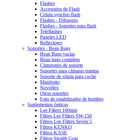
Flashes
Accesorios de Flash
Celula synchro flash
Flashes - Difusores
Flashes - Soportes para flash
Teleflashes
Paneles LED
Reflectores
Soportes - Bean Bags
Bean Bags vacías
Bean bags completo
Cinturones de soporte
Soportes para cámaras trampa
Soporte de rótula para coche
Manfrotto
Novoflex
Otros soportes
Foto de estabilizador de hombro
Suplementos ópticos
Lee Filters 100mm
Filtres Lee Filters SW-150
Filtros Lee Filters Seven 5
Filtros KENKO
Filtros KASE
Filtros Stealth Gear