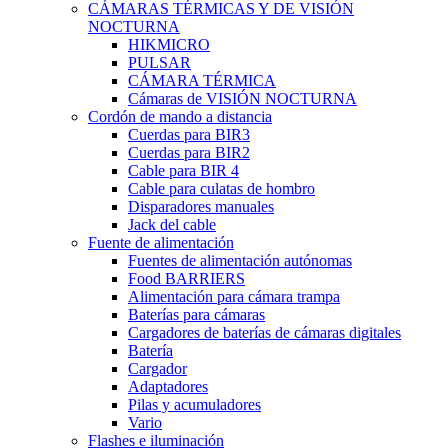
CÁMARAS TÉRMICAS Y DE VISIÓN
NOCTURNA
HIKMICRO
PULSAR
CÁMARA TÉRMICA
Cámaras de VISIÓN NOCTURNA
Cordón de mando a distancia
Cuerdas para BIR3
Cuerdas para BIR2
Cable para BIR 4
Cable para culatas de hombro
Disparadores manuales
Jack del cable
Fuente de alimentación
Fuentes de alimentación autónomas
Food BARRIERS
Alimentación para cámara trampa
Baterías para cámaras
Cargadores de baterías de cámaras digitales
Batería
Cargador
Adaptadores
Pilas y acumuladores
Vario
Flashes e iluminación