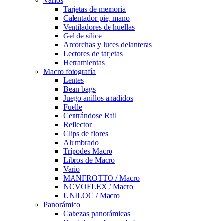
Varios
Tarjetas de memoria
Calentador pie, mano
Ventiladores de huellas
Gel de sílice
Antorchas y luces delanteras
Lectores de tarjetas
Herramientas
Macro fotografía
Lentes
Bean bags
Juego anillos anadidos
Fuelle
Centrándose Rail
Reflector
Clips de flores
Alumbrado
Trípodes Macro
Libros de Macro
Vario
MANFROTTO / Macro
NOVOFLEX / Macro
UNILOC / Macro
Panorámico
Cabezas panorámicas