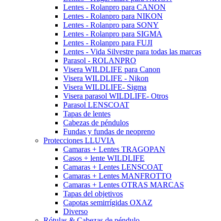
Lentes - Rolanpro para CANON
Lentes - Rolanpro para NIKON
Lentes - Rolanpro para SONY
Lentes - Rolanpro para SIGMA
Lentes - Rolanpro para FUJI
Lentes - Vida Silvestre para todas las marcas
Parasol - ROLANPRO
Visera WILDLIFE para Canon
Visera WILDLIFE - Nikon
Visera WILDLIFE- Sigma
Visera parasol WILDLIFE- Otros
Parasol LENSCOAT
Tapas de lentes
Cabezas de péndulos
Fundas y fundas de neopreno
Protecciones LLUVIA
Camaras + Lentes TRAGOPAN
Casos + lente WILDLIFE
Camaras + Lentes LENSCOAT
Camaras + Lentes MANFROTTO
Camaras + Lentes OTRAS MARCAS
Tapas del objetivos
Capotas semirrígidas OXAZ
Diverso
Rótulas & Cabezas de péndulo