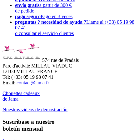
envío gratis
a partir de 300 €
de pedido
pago seguro
Pago en 3 veces
preguntas ? necesidad de ayuda ?
Llame al (+33) 05 19 98
07 41
o consultar el servicio clientes
574 rue de Pradals
Parc d'activité MILLAU VIADUC
12100 MILLAU FRANCE
Tel: (+33) 05 19 98 07 41
Email:
contact@jama.fr
Chouettes cadeaux
de Jama
Nuestros videos de demostración
Suscríbase a nuestro
boletín mensual