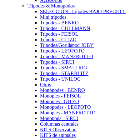
Accesorios
Trípodes & Monopodos
SELECCIÓN: Trípodes BAJO PRECIO !!
Mini trípodes
Trípodes - BENRO
Tripodes - CULLMANN
Trípodes - FEISOL
Trípodes - GITZO
Tripodes/Gorillapod JOBY
Trípodes - LEOFOTO
Tripodes - MANFROTTO
Trípodes - SIRUI
Tripodes - SMALLRIG
Tripodes - STARBLITZ
Tripodes - UNILOC
Otros
Monópodes - BENRO
Monopies - FEISOL
Monopies - GITZO
Monopodes - LEOFOTO
Monopies - MANFROTTO
Monopods - SIRUI
Columnas centrales
KITS Observation
KITS de animales