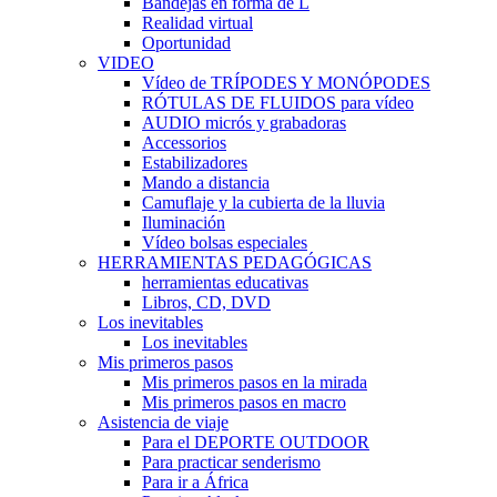
Bandejas en forma de L
Realidad virtual
Oportunidad
VIDEO
Vídeo de TRÍPODES Y MONÓPODES
RÓTULAS DE FLUIDOS para vídeo
AUDIO micrós y grabadoras
Accessorios
Estabilizadores
Mando a distancia
Camuflaje y la cubierta de la lluvia
Iluminación
Vídeo bolsas especiales
HERRAMIENTAS PEDAGÓGICAS
herramientas educativas
Libros, CD, DVD
Los inevitables
Los inevitables
Mis primeros pasos
Mis primeros pasos en la mirada
Mis primeros pasos en macro
Asistencia de viaje
Para el DEPORTE OUTDOOR
Para practicar senderismo
Para ir a África