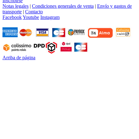
Inscribirse
Notas legales
|
Condiciones generales de venta
|
Envío y gastos de
transporte
|
Contacto
Facebook
Youtube
Instagram
Arriba de página