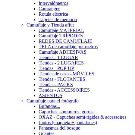
Intervalómetros
Camranger
Rotula electrica
Tarjetas de memoria
Camuflaje y Tienda affut
Camuflaje MATERIAL
Camuflaje TRÍPODES
REDES DE CAMUFLAJE
TELA de camuflaje por metros
Camuflaje ADHESIVAS
Tiendas - 1 LUGAR
Tiendas - 2 LUGARES
Tiendas - POP-UP
Tiendas de caza - MÓVILES
Tiendas - FLOTANTES
Tiendas - PACKS
Tiendas - ACCESSOIRES
ASIENTOS
Camuflaje para el fotógrafo
Bufandas...
Capuchas, sombreros, gorras
OXAZ - Capuches semi-rigides & accessoires
Juntos (chaqueta + pantalones)
Fantasmas del bosque
Guantes