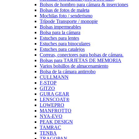
Bolsos de hombro para cámara & inserciones
Bolsas de fotos de maleta
Mochilas foto / senderismo
Trípode Transporte / monopie
Bolsas impermeables
Bolsa para la cámara
Estuches para lentes
Estuches para binoculares
Estuches para catalejos
Correas, conectores para bolsas de cámara.
Bolsas para TARJETAS DE MEMORIA
Varios bolsillos de almacenamiento
Bolsa de la cámara antirrobo
CULLMANN
F-STOP
GITZO
GURA GEAR
LENSCOAT®
LOWEPRO
MANFROTTO
NYA-EVO
PEAK DESIGN
TAMRAC
TENBA
TRAGOPAN