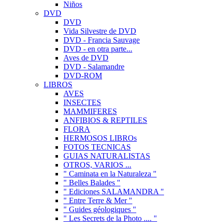
Niños
DVD
DVD
Vida Silvestre de DVD
DVD - Francia Sauvage
DVD - en otra parte...
Aves de DVD
DVD - Salamandre
DVD-ROM
LIBROS
AVES
INSECTES
MAMMIFERES
ANFIBIOS & REPTILES
FLORA
HERMOSOS LIBROs
FOTOS TECNICAS
GUIAS NATURALISTAS
OTROS, VARIOS ...
" Caminata en la Naturaleza "
" Belles Balades "
" Ediciones SALAMANDRA "
" Entre Terre & Mer "
" Guides géologiques "
" Les Secrets de la Photo .... "