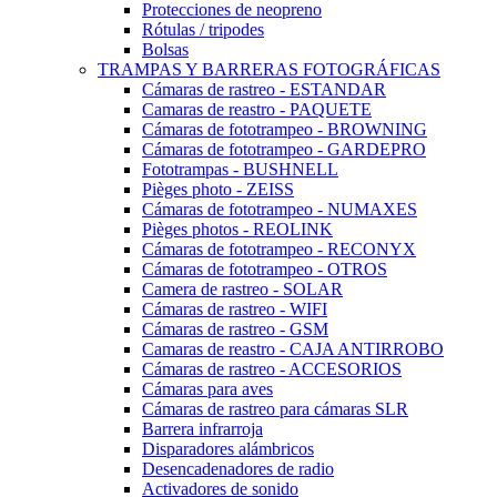
Protecciones de neopreno
Rótulas / tripodes
Bolsas
TRAMPAS Y BARRERAS FOTOGRÁFICAS
Cámaras de rastreo - ESTANDAR
Camaras de reastro - PAQUETE
Cámaras de fototrampeo - BROWNING
Cámaras de fototrampeo - GARDEPRO
Fototrampas - BUSHNELL
Pièges photo - ZEISS
Cámaras de fototrampeo - NUMAXES
Pièges photos - REOLINK
Cámaras de fototrampeo - RECONYX
Cámaras de fototrampeo - OTROS
Camera de rastreo - SOLAR
Cámaras de rastreo - WIFI
Cámaras de rastreo - GSM
Camaras de reastro - CAJA ANTIRROBO
Cámaras de rastreo - ACCESORIOS
Cámaras para aves
Cámaras de rastreo para cámaras SLR
Barrera infrarroja
Disparadores alámbricos
Desencadenadores de radio
Activadores de sonido