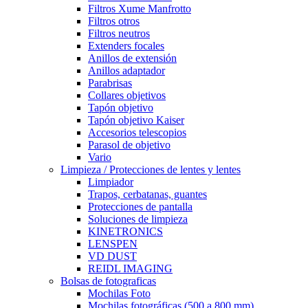
Filtros Xume Manfrotto
Filtros otros
Filtros neutros
Extenders focales
Anillos de extensión
Anillos adaptador
Parabrisas
Collares objetivos
Tapón objetivo
Tapón objetivo Kaiser
Accesorios telescopios
Parasol de objetivo
Vario
Limpieza / Protecciones de lentes y lentes
Limpiador
Trapos, cerbatanas, guantes
Protecciones de pantalla
Soluciones de limpieza
KINETRONICS
LENSPEN
VD DUST
REIDL IMAGING
Bolsas de fotograficas
Mochilas Foto
Mochilas fotográficas (500 a 800 mm)