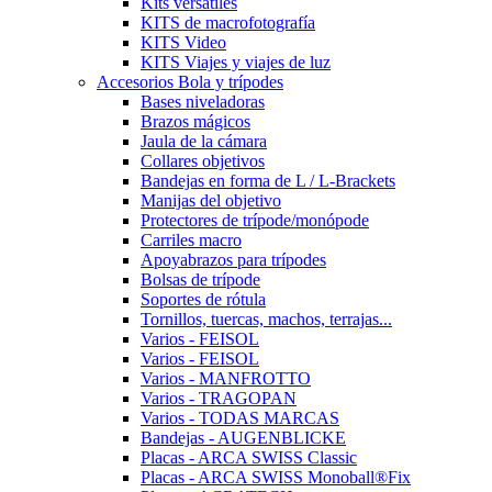
Kits versátiles
KITS de macrofotografía
KITS Video
KITS Viajes y viajes de luz
Accesorios Bola y trípodes
Bases niveladoras
Brazos mágicos
Jaula de la cámara
Collares objetivos
Bandejas en forma de L / L-Brackets
Manijas del objetivo
Protectores de trípode/monópode
Carriles macro
Apoyabrazos para trípodes
Bolsas de trípode
Soportes de rótula
Tornillos, tuercas, machos, terrajas...
Varios - FEISOL
Varios - FEISOL
Varios - MANFROTTO
Varios - TRAGOPAN
Varios - TODAS MARCAS
Bandejas - AUGENBLICKE
Placas - ARCA SWISS Classic
Placas - ARCA SWISS Monoball®Fix