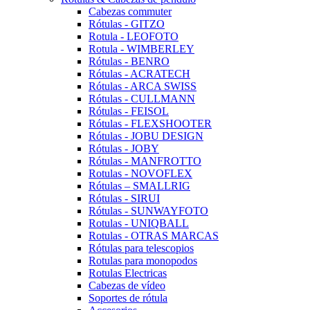
Cabezas commuter
Rótulas - GITZO
Rotula - LEOFOTO
Rotula - WIMBERLEY
Rótulas - BENRO
Rótulas - ACRATECH
Rótulas - ARCA SWISS
Rótulas - CULLMANN
Rótulas - FEISOL
Rótulas - FLEXSHOOTER
Rótulas - JOBU DESIGN
Rótulas - JOBY
Rótulas - MANFROTTO
Rotulas - NOVOFLEX
Rótulas – SMALLRIG
Rótulas - SIRUI
Rótulas - SUNWAYFOTO
Rotulas - UNIQBALL
Rotulas - OTRAS MARCAS
Rótulas para telescopios
Rotulas para monopodos
Rotulas Electricas
Cabezas de vídeo
Soportes de rótula