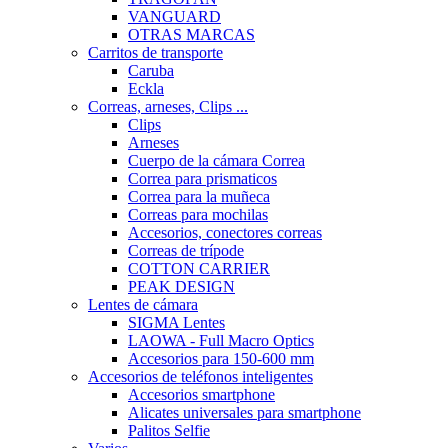
VANGUARD
OTRAS MARCAS
Carritos de transporte
Caruba
Eckla
Correas, arneses, Clips ...
Clips
Arneses
Cuerpo de la cámara Correa
Correa para prismaticos
Correa para la muñeca
Correas para mochilas
Accesorios, conectores correas
Correas de trípode
COTTON CARRIER
PEAK DESIGN
Lentes de cámara
SIGMA Lentes
LAOWA - Full Macro Optics
Accesorios para 150-600 mm
Accesorios de teléfonos inteligentes
Accesorios smartphone
Alicates universales para smartphone
Palitos Selfie