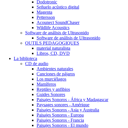
Dodotronic
Señuelo acústico digital
Magenta
Pettersson
Acounect SoundChaser
Wildlife Acoustics
Software de análisis de Ultrasonido
Software de análisis de Ultrasonido
OUTILS PEDAGOGIQUES
material naturalista
Libros, CD, DVD
La biblioteca
CD de audio
Ambientes naturales
Canciones de pájaros
Los murciélagos
Mamíferos
Reptiles y anfibios
Guides Sonores
Paisajes Sonoros - África y Madagascar
Paysages sonores - Amérique
Paisajes Sonoros - Asia y Australia
Paisajes Sonoros - Europa
Paisajes Sonoros - Francia
Paisajes Sonoros - El mundo