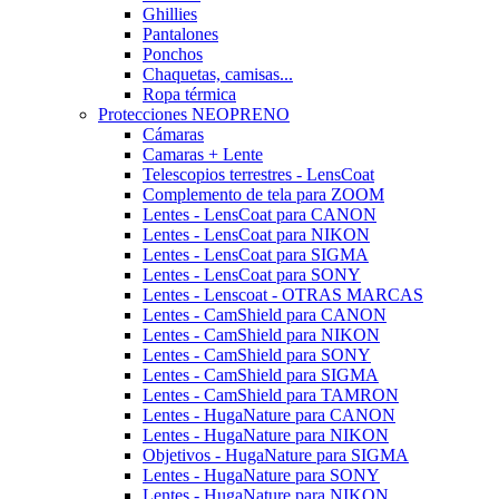
Ghillies
Pantalones
Ponchos
Chaquetas, camisas...
Ropa térmica
Protecciones NEOPRENO
Cámaras
Camaras + Lente
Telescopios terrestres - LensCoat
Complemento de tela para ZOOM
Lentes - LensCoat para CANON
Lentes - LensCoat para NIKON
Lentes - LensCoat para SIGMA
Lentes - LensCoat para SONY
Lentes - Lenscoat - OTRAS MARCAS
Lentes - CamShield para CANON
Lentes - CamShield para NIKON
Lentes - CamShield para SONY
Lentes - CamShield para SIGMA
Lentes - CamShield para TAMRON
Lentes - HugaNature para CANON
Lentes - HugaNature para NIKON
Objetivos - HugaNature para SIGMA
Lentes - HugaNature para SONY
Lentes - HugaNature para NIKON