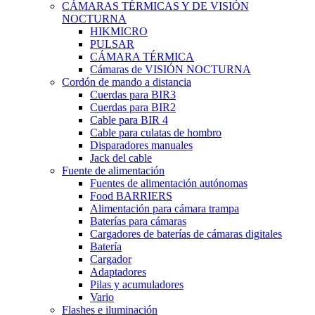
CÁMARAS TÉRMICAS Y DE VISIÓN
NOCTURNA
HIKMICRO
PULSAR
CÁMARA TÉRMICA
Cámaras de VISIÓN NOCTURNA
Cordón de mando a distancia
Cuerdas para BIR3
Cuerdas para BIR2
Cable para BIR 4
Cable para culatas de hombro
Disparadores manuales
Jack del cable
Fuente de alimentación
Fuentes de alimentación autónomas
Food BARRIERS
Alimentación para cámara trampa
Baterías para cámaras
Cargadores de baterías de cámaras digitales
Batería
Cargador
Adaptadores
Pilas y acumuladores
Vario
Flashes e iluminación