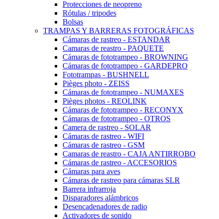
Protecciones de neopreno
Rótulas / tripodes
Bolsas
TRAMPAS Y BARRERAS FOTOGRÁFICAS
Cámaras de rastreo - ESTANDAR
Camaras de reastro - PAQUETE
Cámaras de fototrampeo - BROWNING
Cámaras de fototrampeo - GARDEPRO
Fototrampas - BUSHNELL
Pièges photo - ZEISS
Cámaras de fototrampeo - NUMAXES
Pièges photos - REOLINK
Cámaras de fototrampeo - RECONYX
Cámaras de fototrampeo - OTROS
Camera de rastreo - SOLAR
Cámaras de rastreo - WIFI
Cámaras de rastreo - GSM
Camaras de reastro - CAJA ANTIRROBO
Cámaras de rastreo - ACCESORIOS
Cámaras para aves
Cámaras de rastreo para cámaras SLR
Barrera infrarroja
Disparadores alámbricos
Desencadenadores de radio
Activadores de sonido