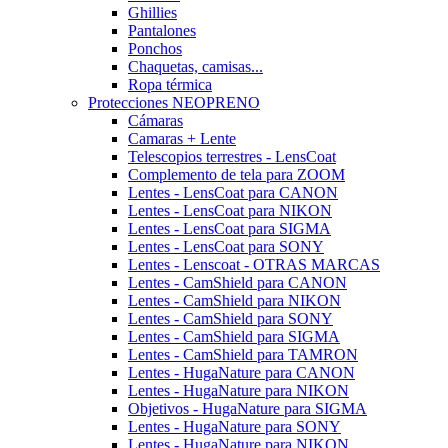
Ghillies
Pantalones
Ponchos
Chaquetas, camisas...
Ropa térmica
Protecciones NEOPRENO
Cámaras
Camaras + Lente
Telescopios terrestres - LensCoat
Complemento de tela para ZOOM
Lentes - LensCoat para CANON
Lentes - LensCoat para NIKON
Lentes - LensCoat para SIGMA
Lentes - LensCoat para SONY
Lentes - Lenscoat - OTRAS MARCAS
Lentes - CamShield para CANON
Lentes - CamShield para NIKON
Lentes - CamShield para SONY
Lentes - CamShield para SIGMA
Lentes - CamShield para TAMRON
Lentes - HugaNature para CANON
Lentes - HugaNature para NIKON
Objetivos - HugaNature para SIGMA
Lentes - HugaNature para SONY
Lentes - HugaNature para NIKON