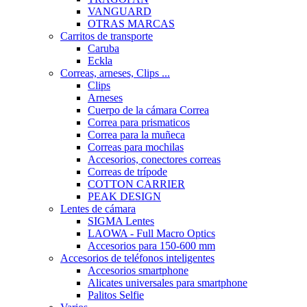
VANGUARD
OTRAS MARCAS
Carritos de transporte
Caruba
Eckla
Correas, arneses, Clips ...
Clips
Arneses
Cuerpo de la cámara Correa
Correa para prismaticos
Correa para la muñeca
Correas para mochilas
Accesorios, conectores correas
Correas de trípode
COTTON CARRIER
PEAK DESIGN
Lentes de cámara
SIGMA Lentes
LAOWA - Full Macro Optics
Accesorios para 150-600 mm
Accesorios de teléfonos inteligentes
Accesorios smartphone
Alicates universales para smartphone
Palitos Selfie