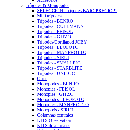
Accesorios
Trípodes & Monopodos
SELECCIÓN: Trípodes BAJO PRECIO !!
Mini trípodes
Trípodes - BENRO
Tripodes - CULLMANN
Trípodes - FEISOL
Trípodes - GITZO
Tripodes/Gorillapod JOBY
Trípodes - LEOFOTO
Tripodes - MANFROTTO
Trípodes - SIRUI
Tripodes - SMALLRIG
Tripodes - STARBLITZ
Tripodes - UNILOC
Otros
Monópodes - BENRO
Monopies - FEISOL
Monopies - GITZO
Monopodes - LEOFOTO
Monopies - MANFROTTO
Monopods - SIRUI
Columnas centrales
KITS Observation
KITS de animales