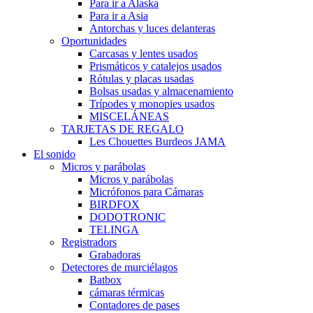
Para ir a Alaska
Para ir a Asia
Antorchas y luces delanteras
Oportunidades
Carcasas y lentes usados
Prismáticos y catalejos usados
Rótulas y placas usadas
Bolsas usadas y almacenamiento
Trípodes y monopies usados
MISCELÁNEAS
TARJETAS DE REGALO
Les Chouettes Burdeos JAMA
El sonido
Micros y parábolas
Micros y parábolas
Micrófonos para Cámaras
BIRDFOX
DODOTRONIC
TELINGA
Registradors
Grabadoras
Detectores de murciélagos
Batbox
cámaras térmicas
Contadores de pases