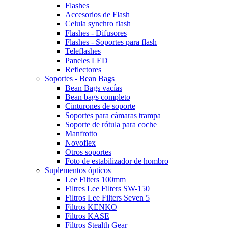
Flashes
Accesorios de Flash
Celula synchro flash
Flashes - Difusores
Flashes - Soportes para flash
Teleflashes
Paneles LED
Reflectores
Soportes - Bean Bags
Bean Bags vacías
Bean bags completo
Cinturones de soporte
Soportes para cámaras trampa
Soporte de rótula para coche
Manfrotto
Novoflex
Otros soportes
Foto de estabilizador de hombro
Suplementos ópticos
Lee Filters 100mm
Filtres Lee Filters SW-150
Filtros Lee Filters Seven 5
Filtros KENKO
Filtros KASE
Filtros Stealth Gear