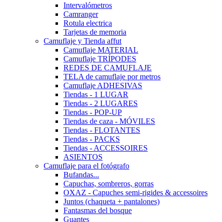
Intervalómetros
Camranger
Rotula electrica
Tarjetas de memoria
Camuflaje y Tienda affut
Camuflaje MATERIAL
Camuflaje TRÍPODES
REDES DE CAMUFLAJE
TELA de camuflaje por metros
Camuflaje ADHESIVAS
Tiendas - 1 LUGAR
Tiendas - 2 LUGARES
Tiendas - POP-UP
Tiendas de caza - MÓVILES
Tiendas - FLOTANTES
Tiendas - PACKS
Tiendas - ACCESSOIRES
ASIENTOS
Camuflaje para el fotógrafo
Bufandas...
Capuchas, sombreros, gorras
OXAZ - Capuches semi-rigides & accessoires
Juntos (chaqueta + pantalones)
Fantasmas del bosque
Guantes