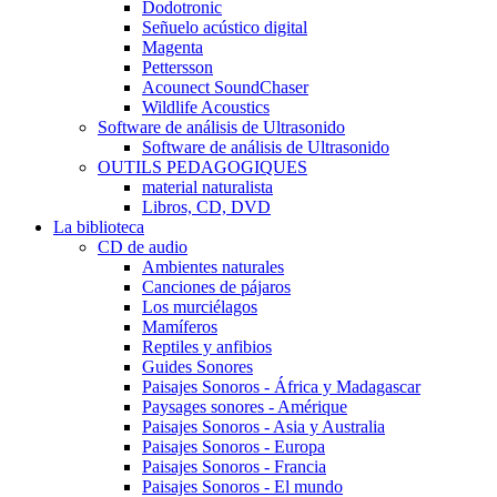
Dodotronic
Señuelo acústico digital
Magenta
Pettersson
Acounect SoundChaser
Wildlife Acoustics
Software de análisis de Ultrasonido
Software de análisis de Ultrasonido
OUTILS PEDAGOGIQUES
material naturalista
Libros, CD, DVD
La biblioteca
CD de audio
Ambientes naturales
Canciones de pájaros
Los murciélagos
Mamíferos
Reptiles y anfibios
Guides Sonores
Paisajes Sonoros - África y Madagascar
Paysages sonores - Amérique
Paisajes Sonoros - Asia y Australia
Paisajes Sonoros - Europa
Paisajes Sonoros - Francia
Paisajes Sonoros - El mundo