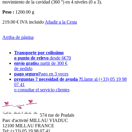
movimiento de la cavidad (360 °) en 4 niveles (0 a 3).
Peso :
1200.00 g
219.00 € IVA incluido
Añadir a la Cesta
Arriba de página
Transporte por colissimo
o punto de relevo
desde 6€70
envío gratis
a partir de 300 €
de pedido
pago seguro
Pago en 3 veces
preguntas ? necesidad de ayuda ?
Llame al (+33) 05 19 98
07 41
o consultar el servicio clientes
574 rue de Pradals
Parc d'activité MILLAU VIADUC
12100 MILLAU FRANCE
Tel: (+33) 05 19 98 07 41