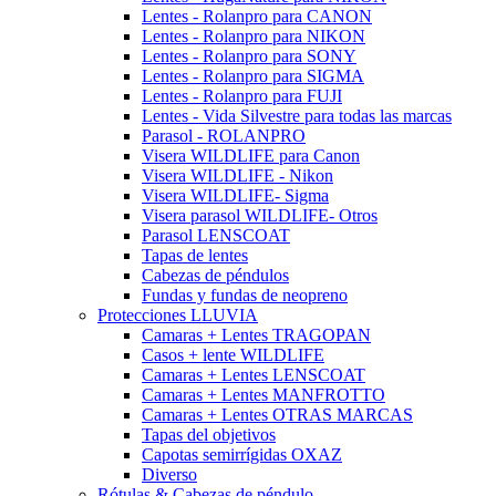
Lentes - Rolanpro para CANON
Lentes - Rolanpro para NIKON
Lentes - Rolanpro para SONY
Lentes - Rolanpro para SIGMA
Lentes - Rolanpro para FUJI
Lentes - Vida Silvestre para todas las marcas
Parasol - ROLANPRO
Visera WILDLIFE para Canon
Visera WILDLIFE - Nikon
Visera WILDLIFE- Sigma
Visera parasol WILDLIFE- Otros
Parasol LENSCOAT
Tapas de lentes
Cabezas de péndulos
Fundas y fundas de neopreno
Protecciones LLUVIA
Camaras + Lentes TRAGOPAN
Casos + lente WILDLIFE
Camaras + Lentes LENSCOAT
Camaras + Lentes MANFROTTO
Camaras + Lentes OTRAS MARCAS
Tapas del objetivos
Capotas semirrígidas OXAZ
Diverso
Rótulas & Cabezas de péndulo