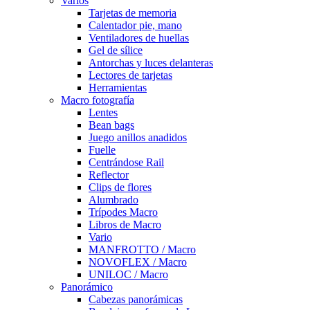
Varios
Tarjetas de memoria
Calentador pie, mano
Ventiladores de huellas
Gel de sílice
Antorchas y luces delanteras
Lectores de tarjetas
Herramientas
Macro fotografía
Lentes
Bean bags
Juego anillos anadidos
Fuelle
Centrándose Rail
Reflector
Clips de flores
Alumbrado
Trípodes Macro
Libros de Macro
Vario
MANFROTTO / Macro
NOVOFLEX / Macro
UNILOC / Macro
Panorámico
Cabezas panorámicas