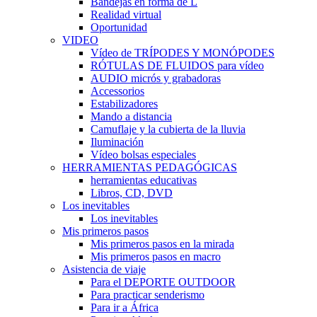
Bandejas en forma de L
Realidad virtual
Oportunidad
VIDEO
Vídeo de TRÍPODES Y MONÓPODES
RÓTULAS DE FLUIDOS para vídeo
AUDIO micrós y grabadoras
Accessorios
Estabilizadores
Mando a distancia
Camuflaje y la cubierta de la lluvia
Iluminación
Vídeo bolsas especiales
HERRAMIENTAS PEDAGÓGICAS
herramientas educativas
Libros, CD, DVD
Los inevitables
Los inevitables
Mis primeros pasos
Mis primeros pasos en la mirada
Mis primeros pasos en macro
Asistencia de viaje
Para el DEPORTE OUTDOOR
Para practicar senderismo
Para ir a África