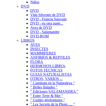
Niños
DVD
DVD
Vida Silvestre de DVD
DVD - Francia Sauvage
DVD - en otra parte...
Aves de DVD
DVD - Salamandre
DVD-ROM
LIBROS
AVES
INSECTES
MAMMIFERES
ANFIBIOS & REPTILES
FLORA
HERMOSOS LIBROs
FOTOS TECNICAS
GUIAS NATURALISTAS
OTROS, VARIOS ...
" Caminata en la Naturaleza "
" Belles Balades "
" Ediciones SALAMANDRA "
" Entre Terre & Mer "
" Guides géologiques "
" Les Secrets de la Photo .... "