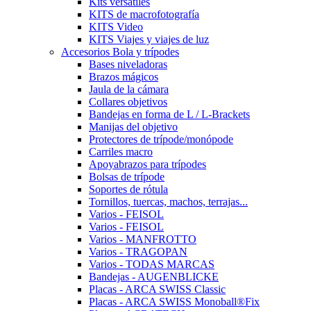
Kits versátiles
KITS de macrofotografía
KITS Video
KITS Viajes y viajes de luz
Accesorios Bola y trípodes
Bases niveladoras
Brazos mágicos
Jaula de la cámara
Collares objetivos
Bandejas en forma de L / L-Brackets
Manijas del objetivo
Protectores de trípode/monópode
Carriles macro
Apoyabrazos para trípodes
Bolsas de trípode
Soportes de rótula
Tornillos, tuercas, machos, terrajas...
Varios - FEISOL
Varios - FEISOL
Varios - MANFROTTO
Varios - TRAGOPAN
Varios - TODAS MARCAS
Bandejas - AUGENBLICKE
Placas - ARCA SWISS Classic
Placas - ARCA SWISS Monoball®Fix