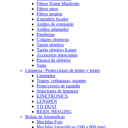
Filtros Xume Manfrotto
Filtros otros
Filtros neutros
Extenders focales
Anillos de extensión
Anillos adaptador
Parabrisas
Collares objetivos
Tapón objetivo
Tapón objetivo Kaiser
Accesorios telescopios
Parasol de objetivo
Vario
Limpieza / Protecciones de lentes y lentes
Limpiador
Trapos, cerbatanas, guantes
Protecciones de pantalla
Soluciones de limpieza
KINETRONICS
LENSPEN
VD DUST
REIDL IMAGING
Bolsas de fotograficas
Mochilas Foto
Mochilas fotográficas (500 a 800 mm)