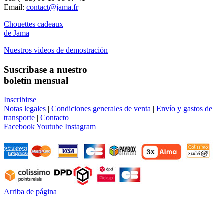
Email:
contact@jama.fr
Chouettes cadeaux
de Jama
Nuestros videos de demostración
Suscríbase a nuestro
boletín mensual
Inscribirse
Notas legales
|
Condiciones generales de venta
|
Envío y gastos de
transporte
|
Contacto
Facebook
Youtube
Instagram
Arriba de página