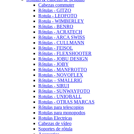
Cabezas commuter
Rótulas - GITZO
Rotula - LEOFOTO
Rotula - WIMBERLEY
Rótulas - BENRO
Rótulas - ACRATECH
Rótulas - ARCA SWISS
Rótulas - CULLMANN
Rótulas - FEISOL
Rótulas - FLEXSHOOTER
Rótulas - JOBU DESIGN
Rótulas - JOBY
Rótulas - MANFROTTO
Rotulas - NOVOFLEX
Rótulas – SMALLRIG
Rótulas - SIRUI
Rótulas - SUNWAYFOTO
Rotulas - UNIQBALL
Rotulas - OTRAS MARCAS
Rótulas para telescopios
Rotulas para monopodos
Rotulas Electricas
Cabezas de vídeo
Soportes de rótula