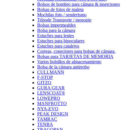
Bolsos de hombro para cámara & inserciones
Bolsas de fotos de maleta
Mochilas foto / senderismo
Trípode Transporte / monopie
Bolsas impermeables
Bolsa para la cámara
Estuches para lentes
Estuches para binoculares
Estuches para catalejos
Correas, conectores para bolsas de cámara.
Bolsas para TARJETAS DE MEMORIA
Varios bolsillos de almacenamiento
Bolsa de la cámara antirrobo
CULLMANN
F-STOP
GITZO
GURA GEAR
LENSCOAT®
LOWEPRO
MANFROTTO
NYA-EVO
PEAK DESIGN
TAMRAC
TENBA
TRAGOPAN