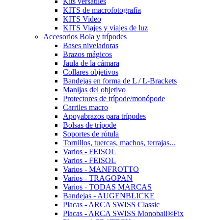
Kits versátiles
KITS de macrofotografía
KITS Video
KITS Viajes y viajes de luz
Accesorios Bola y trípodes
Bases niveladoras
Brazos mágicos
Jaula de la cámara
Collares objetivos
Bandejas en forma de L / L-Brackets
Manijas del objetivo
Protectores de trípode/monópode
Carriles macro
Apoyabrazos para trípodes
Bolsas de trípode
Soportes de rótula
Tornillos, tuercas, machos, terrajas...
Varios - FEISOL
Varios - FEISOL
Varios - MANFROTTO
Varios - TRAGOPAN
Varios - TODAS MARCAS
Bandejas - AUGENBLICKE
Placas - ARCA SWISS Classic
Placas - ARCA SWISS Monoball®Fix