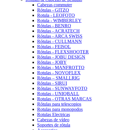
Cabezas commuter
Rótulas - GITZO
Rotula - LEOFOTO
Rotula - WIMBERLEY
Rótulas - BENRO
Rótulas - ACRATECH
Rótulas - ARCA SWISS
Rótulas - CULLMANN
Rótulas - FEISOL
Rótulas - FLEXSHOOTER
Rótulas - JOBU DESIGN
Rótulas - JOBY
Rótulas - MANFROTTO
Rotulas - NOVOFLEX
Rótulas – SMALLRIG
Rótulas - SIRUI
Rótulas - SUNWAYFOTO
Rotulas - UNIQBALL
Rotulas - OTRAS MARCAS
Rótulas para telescopios
Rotulas para monopodos
Rotulas Electricas
Cabezas de vídeo
Soportes de rótula