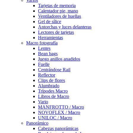
Varios
Tarjetas de memoria
Calentador pie, mano
Ventiladores de huellas
Gel de sílice
Antorchas y luces delanteras
Lectores de tarjetas
Herramientas
Macro fotografía
Lentes
Bean bags
Juego anillos anadidos
Fuelle
Centrándose Rail
Reflector
Clips de flores
Alumbrado
Trípodes Macro
Libros de Macro
Vario
MANFROTTO / Macro
NOVOFLEX / Macro
UNILOC / Macro
Panorámico
Cabezas panorámicas