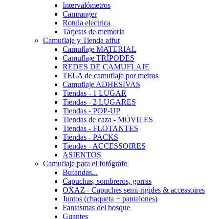
Intervalómetros
Camranger
Rotula electrica
Tarjetas de memoria
Camuflaje y Tienda affut
Camuflaje MATERIAL
Camuflaje TRÍPODES
REDES DE CAMUFLAJE
TELA de camuflaje por metros
Camuflaje ADHESIVAS
Tiendas - 1 LUGAR
Tiendas - 2 LUGARES
Tiendas - POP-UP
Tiendas de caza - MÓVILES
Tiendas - FLOTANTES
Tiendas - PACKS
Tiendas - ACCESSOIRES
ASIENTOS
Camuflaje para el fotógrafo
Bufandas...
Capuchas, sombreros, gorras
OXAZ - Capuches semi-rigides & accessoires
Juntos (chaqueta + pantalones)
Fantasmas del bosque
Guantes