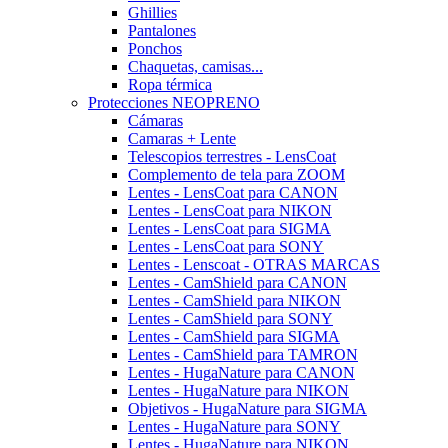
Ghillies
Pantalones
Ponchos
Chaquetas, camisas...
Ropa térmica
Protecciones NEOPRENO
Cámaras
Camaras + Lente
Telescopios terrestres - LensCoat
Complemento de tela para ZOOM
Lentes - LensCoat para CANON
Lentes - LensCoat para NIKON
Lentes - LensCoat para SIGMA
Lentes - LensCoat para SONY
Lentes - Lenscoat - OTRAS MARCAS
Lentes - CamShield para CANON
Lentes - CamShield para NIKON
Lentes - CamShield para SONY
Lentes - CamShield para SIGMA
Lentes - CamShield para TAMRON
Lentes - HugaNature para CANON
Lentes - HugaNature para NIKON
Objetivos - HugaNature para SIGMA
Lentes - HugaNature para SONY
Lentes - HugaNature para NIKON