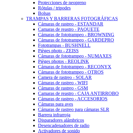
Protecciones de neopreno
Rótulas / tripodes
Bolsas
TRAMPAS Y BARRERAS FOTOGRÁFICAS
Cámaras de rastreo - ESTANDAR
Camaras de reastro - PAQUETE
Cámaras de fototrampeo - BROWNING
Cámaras de fototrampeo - GARDEPRO
Fototrampas - BUSHNELL
Pièges photo - ZEISS
Cámaras de fototrampeo - NUMAXES
Pièges photos - REOLINK
Cámaras de fototrampeo - RECONYX
Cámaras de fototrampeo - OTROS
Camera de rastreo - SOLAR
Cámaras de rastreo - WIFI
Cámaras de rastreo - GSM
Camaras de reastro - CAJA ANTIRROBO
Cámaras de rastreo - ACCESORIOS
Cámaras para aves
Cámaras de rastreo para cámaras SLR
Barrera infrarroja
Disparadores alámbricos
Desencadenadores de radio
Activadores de sonido