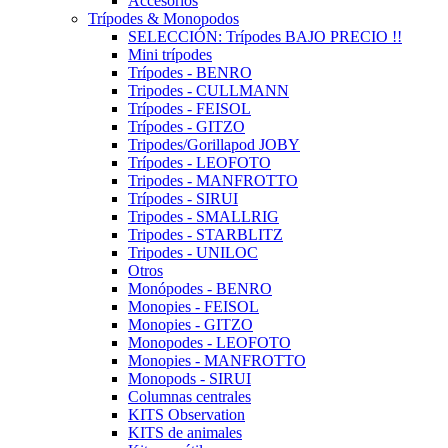
Accesorios
Trípodes & Monopodos
SELECCIÓN: Trípodes BAJO PRECIO !!
Mini trípodes
Trípodes - BENRO
Tripodes - CULLMANN
Trípodes - FEISOL
Trípodes - GITZO
Tripodes/Gorillapod JOBY
Trípodes - LEOFOTO
Tripodes - MANFROTTO
Trípodes - SIRUI
Tripodes - SMALLRIG
Tripodes - STARBLITZ
Tripodes - UNILOC
Otros
Monópodes - BENRO
Monopies - FEISOL
Monopies - GITZO
Monopodes - LEOFOTO
Monopies - MANFROTTO
Monopods - SIRUI
Columnas centrales
KITS Observation
KITS de animales