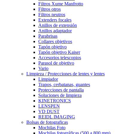
Filtros Xume Manfrotto
Filtros otros
Filtros neutros
Extenders focales
Anillos de extensión
Anillos adaptador
Parabrisas
Collares objetivos
Tapón objetivo
Tapón objetivo Kaiser
Accesorios telescopios
Parasol de objetivo
Vario
Limpieza / Protecciones de lentes y lentes
Limpiador
Trapos, cerbatanas, guantes
Protecciones de pantalla
Soluciones de limpieza
KINETRONICS
LENSPEN
VD DUST
REIDL IMAGING
Bolsas de fotograficas
Mochilas Foto
Mochilas fotográficas (500 a 800 mm)