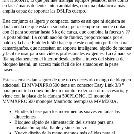
MVH500AH, lo que permite manejar equipos pesados, tales como
en las cámaras de lentes intercambiables, con una plataforma más
amplia capaz de soportar las DSLRs cuerpo.
Este conjunto es ligero y compacto, tanto es así que ni siquiera se
dará cuenta de que está en su bolso, pero siempre se puede contar
con él para soportar hasta 5 kg de carga, que combina la fuerza y ??
la portabilidad. La combinación de fluidez, proporcionada por el
balón y la base Fluidtech 500 hace que este conjunto perfecto para
camarógrafos, que necesitan un soporte inteligente, rápido de montar
y fácil de usar para sus vídeos profesionales exigentes. La cámara se
fija rápidamente en el interior desde arriba a través del sistema de
bloqueo lateral, un acceso más fácil de los situados en la parte
trasera.
Este sistema es tan seguro de que no es necesario mango de bloqueo
adicional. El MVMXPRO500 tiene un conector Easy Link 3/8 ''
para permitir la conexión de un monitor externo u otro accesorio, y
viene con la placa de la cámara 500PLONG. El monopie
MVMXPRO500 monopie Manfrotto reemplaza MVM500A.
Fluidtech base para los movimientos suaves en todas las
direcciones
Bloqueo rápido de alimentación del sistema para una
instalación rápida, fiable y sin esfuerzo
Nuevo diseño de la mano mangos más cálidas para el