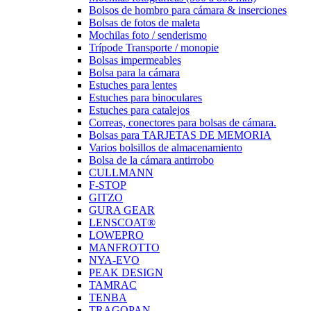
Bolsos de hombro para cámara & inserciones
Bolsas de fotos de maleta
Mochilas foto / senderismo
Trípode Transporte / monopie
Bolsas impermeables
Bolsa para la cámara
Estuches para lentes
Estuches para binoculares
Estuches para catalejos
Correas, conectores para bolsas de cámara.
Bolsas para TARJETAS DE MEMORIA
Varios bolsillos de almacenamiento
Bolsa de la cámara antirrobo
CULLMANN
F-STOP
GITZO
GURA GEAR
LENSCOAT®
LOWEPRO
MANFROTTO
NYA-EVO
PEAK DESIGN
TAMRAC
TENBA
TRAGOPAN