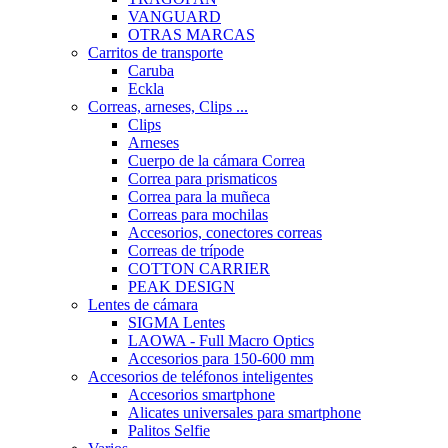
VANGUARD
OTRAS MARCAS
Carritos de transporte
Caruba
Eckla
Correas, arneses, Clips ...
Clips
Arneses
Cuerpo de la cámara Correa
Correa para prismaticos
Correa para la muñeca
Correas para mochilas
Accesorios, conectores correas
Correas de trípode
COTTON CARRIER
PEAK DESIGN
Lentes de cámara
SIGMA Lentes
LAOWA - Full Macro Optics
Accesorios para 150-600 mm
Accesorios de teléfonos inteligentes
Accesorios smartphone
Alicates universales para smartphone
Palitos Selfie