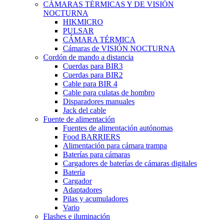
CÁMARAS TÉRMICAS Y DE VISIÓN
NOCTURNA
HIKMICRO
PULSAR
CÁMARA TÉRMICA
Cámaras de VISIÓN NOCTURNA
Cordón de mando a distancia
Cuerdas para BIR3
Cuerdas para BIR2
Cable para BIR 4
Cable para culatas de hombro
Disparadores manuales
Jack del cable
Fuente de alimentación
Fuentes de alimentación autónomas
Food BARRIERS
Alimentación para cámara trampa
Baterías para cámaras
Cargadores de baterías de cámaras digitales
Batería
Cargador
Adaptadores
Pilas y acumuladores
Vario
Flashes e iluminación