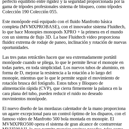
perfecto equilibrio entre rigidez y la seguridad proporcionada por la
gama de trípodes profesionales sistema de bloqueo, como trípodes
Colección 190 Colección 055.
Este monópode está equipado con el fluido Manfrotto básica
completa (MVMXPROBASE), con el innovador sistema Fluidtech,
lo que hace Monopies monopods XPRO + la primera en el mundo
con un sistema de flujo 3D. La base Fluidtech video proporciona
fluidez extrema de rodaje de paneo, inclinación y rotación de nuevas
oportunidades.
Las tres patas retráctiles hacen que sea extremadamente portátil
monópode cuando se pliega, lo que le permite llevar el monopie en
todas partes, en toda simplicidad. Los nuevos tubos de aluminio, en
forma de D, mejorar la resistencia a la rotación a lo largo del
monopie, mientras que lo que le permite seguir el movimiento de
rotación brusca del fotógrafo. Estos tubos y Bloqueo de
alimentación rápida (CVP), que cierra firmemente la palanca en la
cara plana del tubo, pueden reducir el ruido no deseado
movimientos monópode.
El nuevo diseño de las mordazas calentador de la mano proporciona
un agarre excepcional para un control óptimo de los disparos, con el
famoso video de Manfrotto 500 bola montada en monopie. El
MVMXPRO500 opera el sistema de gran alcance de contrarrestar