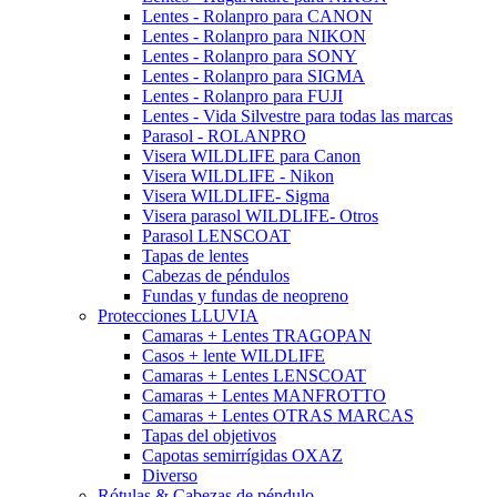
Lentes - Rolanpro para CANON
Lentes - Rolanpro para NIKON
Lentes - Rolanpro para SONY
Lentes - Rolanpro para SIGMA
Lentes - Rolanpro para FUJI
Lentes - Vida Silvestre para todas las marcas
Parasol - ROLANPRO
Visera WILDLIFE para Canon
Visera WILDLIFE - Nikon
Visera WILDLIFE- Sigma
Visera parasol WILDLIFE- Otros
Parasol LENSCOAT
Tapas de lentes
Cabezas de péndulos
Fundas y fundas de neopreno
Protecciones LLUVIA
Camaras + Lentes TRAGOPAN
Casos + lente WILDLIFE
Camaras + Lentes LENSCOAT
Camaras + Lentes MANFROTTO
Camaras + Lentes OTRAS MARCAS
Tapas del objetivos
Capotas semirrígidas OXAZ
Diverso
Rótulas & Cabezas de péndulo