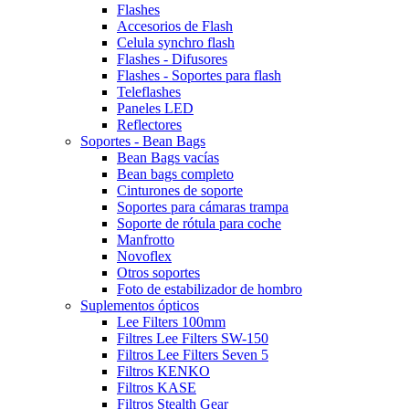
Flashes
Accesorios de Flash
Celula synchro flash
Flashes - Difusores
Flashes - Soportes para flash
Teleflashes
Paneles LED
Reflectores
Soportes - Bean Bags
Bean Bags vacías
Bean bags completo
Cinturones de soporte
Soportes para cámaras trampa
Soporte de rótula para coche
Manfrotto
Novoflex
Otros soportes
Foto de estabilizador de hombro
Suplementos ópticos
Lee Filters 100mm
Filtres Lee Filters SW-150
Filtros Lee Filters Seven 5
Filtros KENKO
Filtros KASE
Filtros Stealth Gear