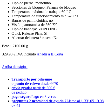
Tipo de pierna: monotubo
Secciones de bloqueo: Palanca de bloqueo
Temperatura máxima de trabajo: 60 ° C
Temperatura de funcionamiento min: -20 ° C
Barras de pan incluidas: no
Visión panorámica de 360 ??°
Tipo de bandeja: 500PLONG
Quick Release Plate: Sí
Alternar delantera / trasera: No
Peso :
2100.00 g
329.90 € IVA incluido
Añadir a la Cesta
Arriba de página
Transporte por colissimo
o punto de relevo
desde 6€70
envío gratis
a partir de 300 €
de pedido
pago seguro
Pago en 3 veces
preguntas ? necesidad de ayuda ?
Llame al (+33) 05 19 98
07 41