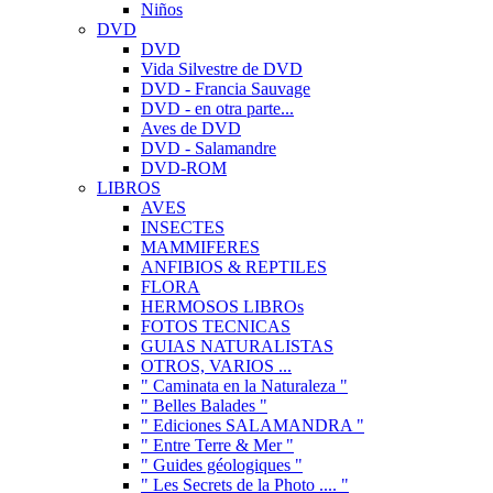
Niños
DVD
DVD
Vida Silvestre de DVD
DVD - Francia Sauvage
DVD - en otra parte...
Aves de DVD
DVD - Salamandre
DVD-ROM
LIBROS
AVES
INSECTES
MAMMIFERES
ANFIBIOS & REPTILES
FLORA
HERMOSOS LIBROs
FOTOS TECNICAS
GUIAS NATURALISTAS
OTROS, VARIOS ...
" Caminata en la Naturaleza "
" Belles Balades "
" Ediciones SALAMANDRA "
" Entre Terre & Mer "
" Guides géologiques "
" Les Secrets de la Photo .... "