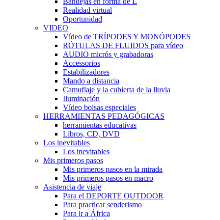
Bandejas en forma de L
Realidad virtual
Oportunidad
VIDEO
Vídeo de TRÍPODES Y MONÓPODES
RÓTULAS DE FLUIDOS para vídeo
AUDIO micrós y grabadoras
Accessorios
Estabilizadores
Mando a distancia
Camuflaje y la cubierta de la lluvia
Iluminación
Vídeo bolsas especiales
HERRAMIENTAS PEDAGÓGICAS
herramientas educativas
Libros, CD, DVD
Los inevitables
Los inevitables
Mis primeros pasos
Mis primeros pasos en la mirada
Mis primeros pasos en macro
Asistencia de viaje
Para el DEPORTE OUTDOOR
Para practicar senderismo
Para ir a África