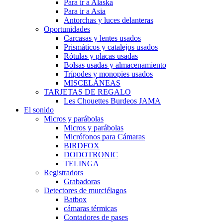
Para ir a Alaska
Para ir a Asia
Antorchas y luces delanteras
Oportunidades
Carcasas y lentes usados
Prismáticos y catalejos usados
Rótulas y placas usadas
Bolsas usadas y almacenamiento
Trípodes y monopies usados
MISCELÁNEAS
TARJETAS DE REGALO
Les Chouettes Burdeos JAMA
El sonido
Micros y parábolas
Micros y parábolas
Micrófonos para Cámaras
BIRDFOX
DODOTRONIC
TELINGA
Registradors
Grabadoras
Detectores de murciélagos
Batbox
cámaras térmicas
Contadores de pases