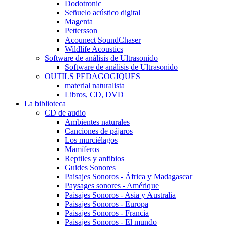
Dodotronic
Señuelo acústico digital
Magenta
Pettersson
Acounect SoundChaser
Wildlife Acoustics
Software de análisis de Ultrasonido
Software de análisis de Ultrasonido
OUTILS PEDAGOGIQUES
material naturalista
Libros, CD, DVD
La biblioteca
CD de audio
Ambientes naturales
Canciones de pájaros
Los murciélagos
Mamíferos
Reptiles y anfibios
Guides Sonores
Paisajes Sonoros - África y Madagascar
Paysages sonores - Amérique
Paisajes Sonoros - Asia y Australia
Paisajes Sonoros - Europa
Paisajes Sonoros - Francia
Paisajes Sonoros - El mundo