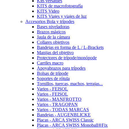
Kits versátiles
KITS de macrofotografía
KITS Video
KITS Viajes y viajes de luz
Accesorios Bola y trípodes
Bases niveladoras
Brazos mágicos
Jaula de la cámara
Collares objetivos
Bandejas en forma de L / L-Brackets
Manijas del objetivo
Protectores de trípode/monópode
Carriles macro
Apoyabrazos para trípodes
Bolsas de trípode
Soportes de rótula
Tornillos, tuercas, machos, terrajas...
Varios - FEISOL
Varios - FEISOL
Varios - MANFROTTO
Varios - TRAGOPAN
Varios - TODAS MARCAS
Bandejas - AUGENBLICKE
Placas - ARCA SWISS Classic
Placas - ARCA SWISS Monoball®Fix