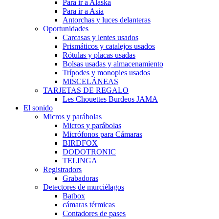
Para ir a Alaska
Para ir a Asia
Antorchas y luces delanteras
Oportunidades
Carcasas y lentes usados
Prismáticos y catalejos usados
Rótulas y placas usadas
Bolsas usadas y almacenamiento
Trípodes y monopies usados
MISCELÁNEAS
TARJETAS DE REGALO
Les Chouettes Burdeos JAMA
El sonido
Micros y parábolas
Micros y parábolas
Micrófonos para Cámaras
BIRDFOX
DODOTRONIC
TELINGA
Registradors
Grabadoras
Detectores de murciélagos
Batbox
cámaras térmicas
Contadores de pases