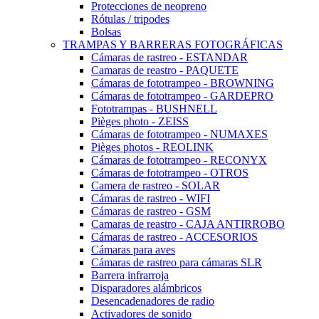
Protecciones de neopreno
Rótulas / tripodes
Bolsas
TRAMPAS Y BARRERAS FOTOGRÁFICAS
Cámaras de rastreo - ESTANDAR
Camaras de reastro - PAQUETE
Cámaras de fototrampeo - BROWNING
Cámaras de fototrampeo - GARDEPRO
Fototrampas - BUSHNELL
Pièges photo - ZEISS
Cámaras de fototrampeo - NUMAXES
Pièges photos - REOLINK
Cámaras de fototrampeo - RECONYX
Cámaras de fototrampeo - OTROS
Camera de rastreo - SOLAR
Cámaras de rastreo - WIFI
Cámaras de rastreo - GSM
Camaras de reastro - CAJA ANTIRROBO
Cámaras de rastreo - ACCESORIOS
Cámaras para aves
Cámaras de rastreo para cámaras SLR
Barrera infrarroja
Disparadores alámbricos
Desencadenadores de radio
Activadores de sonido