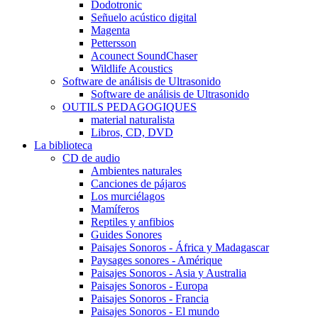
Dodotronic
Señuelo acústico digital
Magenta
Pettersson
Acounect SoundChaser
Wildlife Acoustics
Software de análisis de Ultrasonido
Software de análisis de Ultrasonido
OUTILS PEDAGOGIQUES
material naturalista
Libros, CD, DVD
La biblioteca
CD de audio
Ambientes naturales
Canciones de pájaros
Los murciélagos
Mamíferos
Reptiles y anfibios
Guides Sonores
Paisajes Sonoros - África y Madagascar
Paysages sonores - Amérique
Paisajes Sonoros - Asia y Australia
Paisajes Sonoros - Europa
Paisajes Sonoros - Francia
Paisajes Sonoros - El mundo