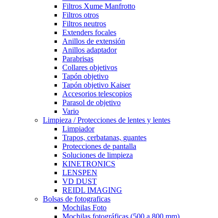
Filtros Xume Manfrotto
Filtros otros
Filtros neutros
Extenders focales
Anillos de extensión
Anillos adaptador
Parabrisas
Collares objetivos
Tapón objetivo
Tapón objetivo Kaiser
Accesorios telescopios
Parasol de objetivo
Vario
Limpieza / Protecciones de lentes y lentes
Limpiador
Trapos, cerbatanas, guantes
Protecciones de pantalla
Soluciones de limpieza
KINETRONICS
LENSPEN
VD DUST
REIDL IMAGING
Bolsas de fotograficas
Mochilas Foto
Mochilas fotográficas (500 a 800 mm)