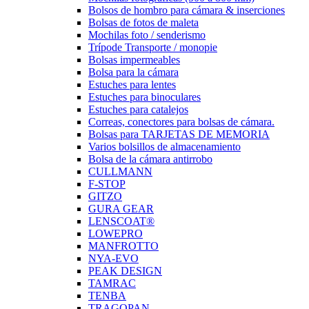
Bolsos de hombro para cámara & inserciones
Bolsas de fotos de maleta
Mochilas foto / senderismo
Trípode Transporte / monopie
Bolsas impermeables
Bolsa para la cámara
Estuches para lentes
Estuches para binoculares
Estuches para catalejos
Correas, conectores para bolsas de cámara.
Bolsas para TARJETAS DE MEMORIA
Varios bolsillos de almacenamiento
Bolsa de la cámara antirrobo
CULLMANN
F-STOP
GITZO
GURA GEAR
LENSCOAT®
LOWEPRO
MANFROTTO
NYA-EVO
PEAK DESIGN
TAMRAC
TENBA
TRAGOPAN