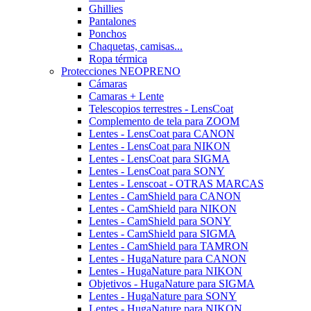
Ghillies
Pantalones
Ponchos
Chaquetas, camisas...
Ropa térmica
Protecciones NEOPRENO
Cámaras
Camaras + Lente
Telescopios terrestres - LensCoat
Complemento de tela para ZOOM
Lentes - LensCoat para CANON
Lentes - LensCoat para NIKON
Lentes - LensCoat para SIGMA
Lentes - LensCoat para SONY
Lentes - Lenscoat - OTRAS MARCAS
Lentes - CamShield para CANON
Lentes - CamShield para NIKON
Lentes - CamShield para SONY
Lentes - CamShield para SIGMA
Lentes - CamShield para TAMRON
Lentes - HugaNature para CANON
Lentes - HugaNature para NIKON
Objetivos - HugaNature para SIGMA
Lentes - HugaNature para SONY
Lentes - HugaNature para NIKON