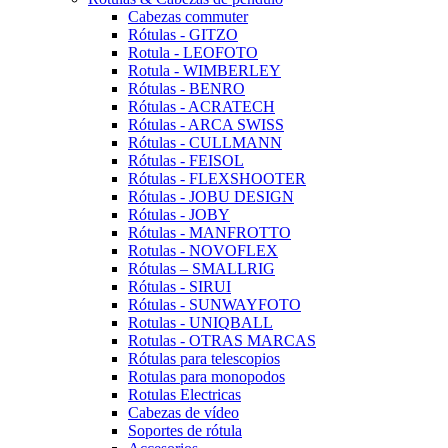
Cabezas commuter
Rótulas - GITZO
Rotula - LEOFOTO
Rotula - WIMBERLEY
Rótulas - BENRO
Rótulas - ACRATECH
Rótulas - ARCA SWISS
Rótulas - CULLMANN
Rótulas - FEISOL
Rótulas - FLEXSHOOTER
Rótulas - JOBU DESIGN
Rótulas - JOBY
Rótulas - MANFROTTO
Rotulas - NOVOFLEX
Rótulas – SMALLRIG
Rótulas - SIRUI
Rótulas - SUNWAYFOTO
Rotulas - UNIQBALL
Rotulas - OTRAS MARCAS
Rótulas para telescopios
Rotulas para monopodos
Rotulas Electricas
Cabezas de vídeo
Soportes de rótula