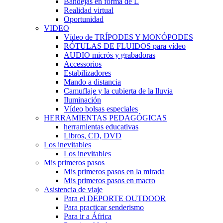
Bandejas en forma de L
Realidad virtual
Oportunidad
VIDEO
Vídeo de TRÍPODES Y MONÓPODES
RÓTULAS DE FLUIDOS para vídeo
AUDIO micrós y grabadoras
Accessorios
Estabilizadores
Mando a distancia
Camuflaje y la cubierta de la lluvia
Iluminación
Vídeo bolsas especiales
HERRAMIENTAS PEDAGÓGICAS
herramientas educativas
Libros, CD, DVD
Los inevitables
Los inevitables
Mis primeros pasos
Mis primeros pasos en la mirada
Mis primeros pasos en macro
Asistencia de viaje
Para el DEPORTE OUTDOOR
Para practicar senderismo
Para ir a África