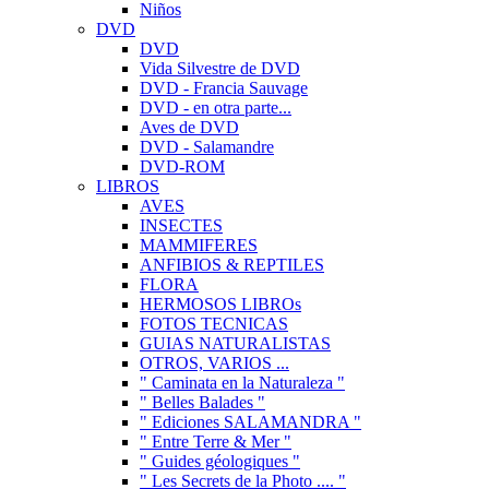
Niños
DVD
DVD
Vida Silvestre de DVD
DVD - Francia Sauvage
DVD - en otra parte...
Aves de DVD
DVD - Salamandre
DVD-ROM
LIBROS
AVES
INSECTES
MAMMIFERES
ANFIBIOS & REPTILES
FLORA
HERMOSOS LIBROs
FOTOS TECNICAS
GUIAS NATURALISTAS
OTROS, VARIOS ...
" Caminata en la Naturaleza "
" Belles Balades "
" Ediciones SALAMANDRA "
" Entre Terre & Mer "
" Guides géologiques "
" Les Secrets de la Photo .... "