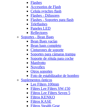
Flashes
Accesorios de Flash
Celula synchro flash
Flashes - Difusores
Flashes - Soportes para flash
Teleflashes
Paneles LED
Reflectores
Soportes - Bean Bags
Bean Bags vacías
Bean bags completo
Cinturones de soporte
Soportes para cámaras trampa
Soporte de rótula para coche
Manfrotto
Novoflex
Otros soportes
Foto de estabilizador de hombro
Suplementos ópticos
Lee Filters 100mm
Filtres Lee Filters SW-150
Filtros Lee Filters Seven 5
Filtros KENKO
Filtros KASE
Filtros Stealth Gear