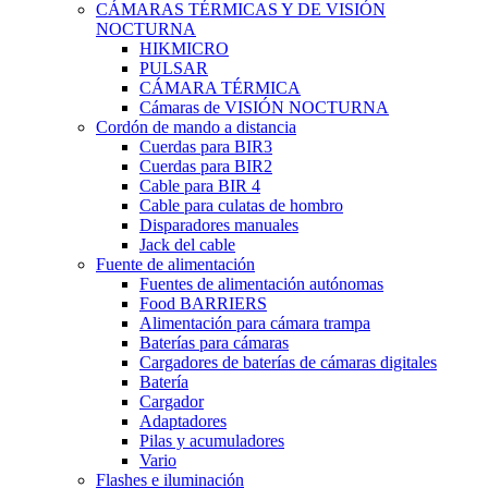
CÁMARAS TÉRMICAS Y DE VISIÓN
NOCTURNA
HIKMICRO
PULSAR
CÁMARA TÉRMICA
Cámaras de VISIÓN NOCTURNA
Cordón de mando a distancia
Cuerdas para BIR3
Cuerdas para BIR2
Cable para BIR 4
Cable para culatas de hombro
Disparadores manuales
Jack del cable
Fuente de alimentación
Fuentes de alimentación autónomas
Food BARRIERS
Alimentación para cámara trampa
Baterías para cámaras
Cargadores de baterías de cámaras digitales
Batería
Cargador
Adaptadores
Pilas y acumuladores
Vario
Flashes e iluminación