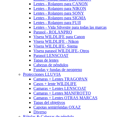
Lentes - Rolanpro para CANON
Lentes - Rolanpro para NIKON
Lentes - Rolanpro para SONY
Lentes - Rolanpro para SIGMA
Lentes - Rolanpro para FUJI
Lentes - Vida Silvestre para todas las marcas
Parasol - ROLANPRO
Visera WILDLIFE para Canon
Visera WILDLIFE - Nikon
Visera WILDLIFE- Sigma
Visera parasol WILDLIFE- Otros
Parasol LENSCOAT
Tapas de lentes
Cabezas de péndulos
Fundas y fundas de neopreno
Protecciones LLUVIA
Camaras + Lentes TRAGOPAN
Casos + lente WILDLIFE
Camaras + Lentes LENSCOAT
Camaras + Lentes MANFROTTO
Camaras + Lentes OTRAS MARCAS
Tapas del objetivos
Capotas semirrígidas OXAZ
Diverso
Rótulas & Cabezas de péndulo