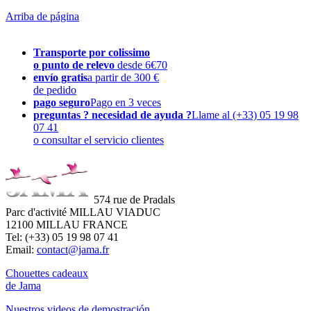
Arriba de página
Transporte por colissimo
o punto de relevo
desde 6€70
envío gratis
a partir de 300 €
de pedido
pago seguro
Pago en 3 veces
preguntas ? necesidad de ayuda ?
Llame al (+33) 05 19 98
07 41
o consultar el servicio clientes
574 rue de Pradals
Parc d'activité MILLAU VIADUC
12100 MILLAU FRANCE
Tel: (+33) 05 19 98 07 41
Email:
contact@jama.fr
Chouettes cadeaux
de Jama
Nuestros videos de demostración