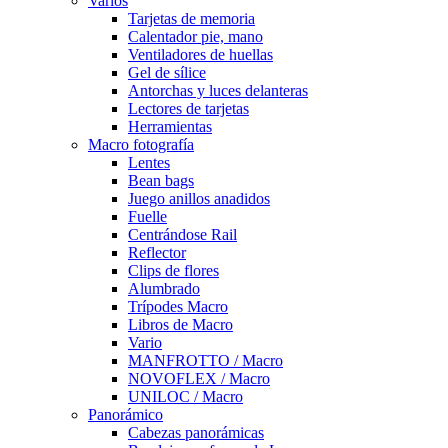
Varios
Tarjetas de memoria
Calentador pie, mano
Ventiladores de huellas
Gel de sílice
Antorchas y luces delanteras
Lectores de tarjetas
Herramientas
Macro fotografía
Lentes
Bean bags
Juego anillos anadidos
Fuelle
Centrándose Rail
Reflector
Clips de flores
Alumbrado
Trípodes Macro
Libros de Macro
Vario
MANFROTTO / Macro
NOVOFLEX / Macro
UNILOC / Macro
Panorámico
Cabezas panorámicas