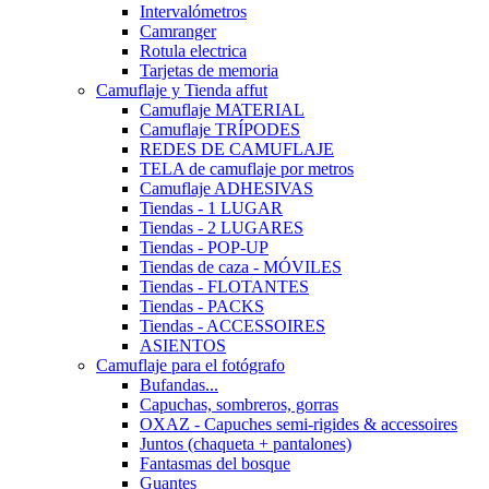
Intervalómetros
Camranger
Rotula electrica
Tarjetas de memoria
Camuflaje y Tienda affut
Camuflaje MATERIAL
Camuflaje TRÍPODES
REDES DE CAMUFLAJE
TELA de camuflaje por metros
Camuflaje ADHESIVAS
Tiendas - 1 LUGAR
Tiendas - 2 LUGARES
Tiendas - POP-UP
Tiendas de caza - MÓVILES
Tiendas - FLOTANTES
Tiendas - PACKS
Tiendas - ACCESSOIRES
ASIENTOS
Camuflaje para el fotógrafo
Bufandas...
Capuchas, sombreros, gorras
OXAZ - Capuches semi-rigides & accessoires
Juntos (chaqueta + pantalones)
Fantasmas del bosque
Guantes