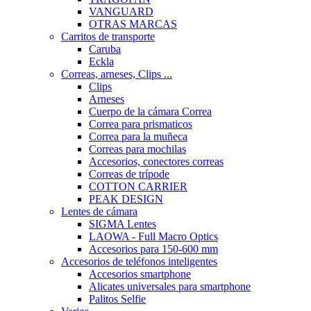
VANGUARD
OTRAS MARCAS
Carritos de transporte
Caruba
Eckla
Correas, arneses, Clips ...
Clips
Arneses
Cuerpo de la cámara Correa
Correa para prismaticos
Correa para la muñeca
Correas para mochilas
Accesorios, conectores correas
Correas de trípode
COTTON CARRIER
PEAK DESIGN
Lentes de cámara
SIGMA Lentes
LAOWA - Full Macro Optics
Accesorios para 150-600 mm
Accesorios de teléfonos inteligentes
Accesorios smartphone
Alicates universales para smartphone
Palitos Selfie