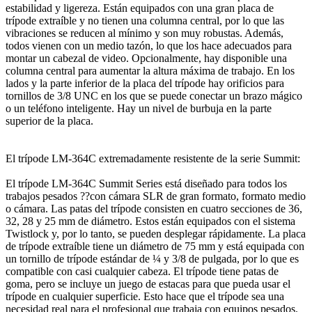
estabilidad y ligereza. Están equipados con una gran placa de
trípode extraíble y no tienen una columna central, por lo que las
vibraciones se reducen al mínimo y son muy robustas. Además,
todos vienen con un medio tazón, lo que los hace adecuados para
montar un cabezal de video. Opcionalmente, hay disponible una
columna central para aumentar la altura máxima de trabajo. En los
lados y la parte inferior de la placa del trípode hay orificios para
tornillos de 3/8 UNC en los que se puede conectar un brazo mágico
o un teléfono inteligente. Hay un nivel de burbuja en la parte
superior de la placa.
El trípode LM-364C extremadamente resistente de la serie Summit:
El trípode LM-364C Summit Series está diseñado para todos los
trabajos pesados ??con cámara SLR de gran formato, formato medio
o cámara. Las patas del trípode consisten en cuatro secciones de 36,
32, 28 y 25 mm de diámetro. Estos están equipados con el sistema
Twistlock y, por lo tanto, se pueden desplegar rápidamente. La placa
de trípode extraíble tiene un diámetro de 75 mm y está equipada con
un tornillo de trípode estándar de ¼ y 3/8 de pulgada, por lo que es
compatible con casi cualquier cabeza. El trípode tiene patas de
goma, pero se incluye un juego de estacas para que pueda usar el
trípode en cualquier superficie. Esto hace que el trípode sea una
necesidad real para el profesional que trabaja con equipos pesados.