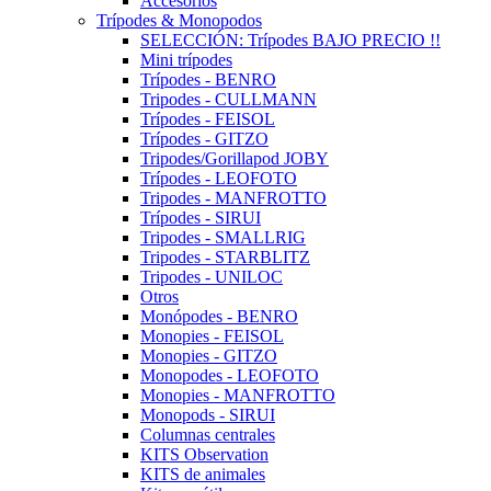
Accesorios
Trípodes & Monopodos
SELECCIÓN: Trípodes BAJO PRECIO !!
Mini trípodes
Trípodes - BENRO
Tripodes - CULLMANN
Trípodes - FEISOL
Trípodes - GITZO
Tripodes/Gorillapod JOBY
Trípodes - LEOFOTO
Tripodes - MANFROTTO
Trípodes - SIRUI
Tripodes - SMALLRIG
Tripodes - STARBLITZ
Tripodes - UNILOC
Otros
Monópodes - BENRO
Monopies - FEISOL
Monopies - GITZO
Monopodes - LEOFOTO
Monopies - MANFROTTO
Monopods - SIRUI
Columnas centrales
KITS Observation
KITS de animales