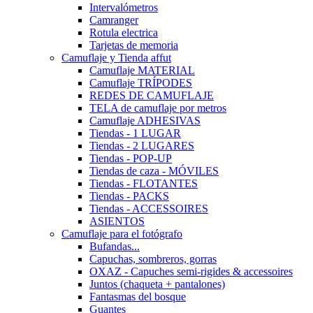
Intervalómetros
Camranger
Rotula electrica
Tarjetas de memoria
Camuflaje y Tienda affut
Camuflaje MATERIAL
Camuflaje TRÍPODES
REDES DE CAMUFLAJE
TELA de camuflaje por metros
Camuflaje ADHESIVAS
Tiendas - 1 LUGAR
Tiendas - 2 LUGARES
Tiendas - POP-UP
Tiendas de caza - MÓVILES
Tiendas - FLOTANTES
Tiendas - PACKS
Tiendas - ACCESSOIRES
ASIENTOS
Camuflaje para el fotógrafo
Bufandas...
Capuchas, sombreros, gorras
OXAZ - Capuches semi-rigides & accessoires
Juntos (chaqueta + pantalones)
Fantasmas del bosque
Guantes