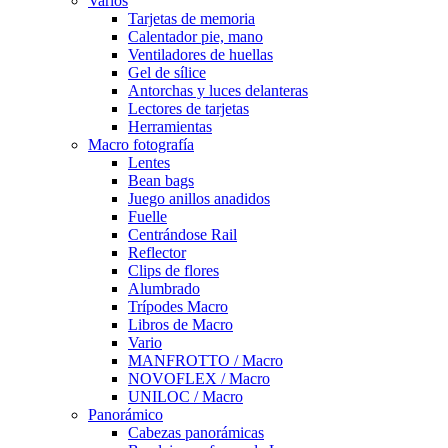
Varios
Tarjetas de memoria
Calentador pie, mano
Ventiladores de huellas
Gel de sílice
Antorchas y luces delanteras
Lectores de tarjetas
Herramientas
Macro fotografía
Lentes
Bean bags
Juego anillos anadidos
Fuelle
Centrándose Rail
Reflector
Clips de flores
Alumbrado
Trípodes Macro
Libros de Macro
Vario
MANFROTTO / Macro
NOVOFLEX / Macro
UNILOC / Macro
Panorámico
Cabezas panorámicas