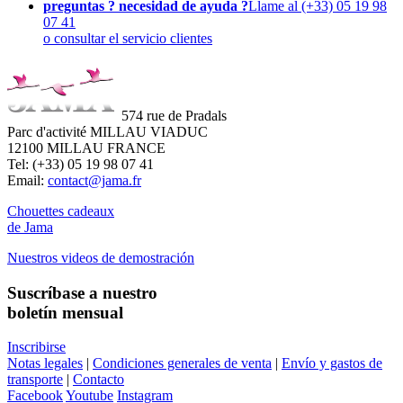
preguntas ? necesidad de ayuda ?
Llame al (+33) 05 19 98
07 41
o consultar el servicio clientes
574 rue de Pradals
Parc d'activité MILLAU VIADUC
12100 MILLAU FRANCE
Tel: (+33) 05 19 98 07 41
Email:
contact@jama.fr
Chouettes cadeaux
de Jama
Nuestros videos de demostración
Suscríbase a nuestro
boletín mensual
Inscribirse
Notas legales
|
Condiciones generales de venta
|
Envío y gastos de
transporte
|
Contacto
Facebook
Youtube
Instagram