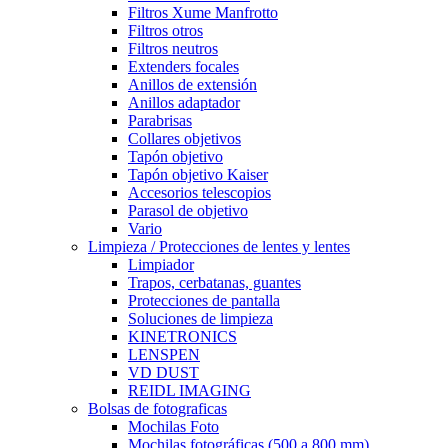
Filtros Xume Manfrotto
Filtros otros
Filtros neutros
Extenders focales
Anillos de extensión
Anillos adaptador
Parabrisas
Collares objetivos
Tapón objetivo
Tapón objetivo Kaiser
Accesorios telescopios
Parasol de objetivo
Vario
Limpieza / Protecciones de lentes y lentes
Limpiador
Trapos, cerbatanas, guantes
Protecciones de pantalla
Soluciones de limpieza
KINETRONICS
LENSPEN
VD DUST
REIDL IMAGING
Bolsas de fotograficas
Mochilas Foto
Mochilas fotográficas (500 a 800 mm)