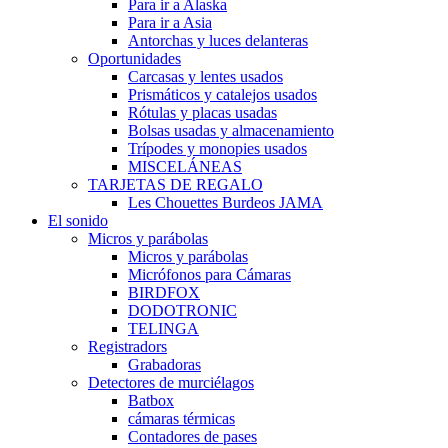
Para ir a Alaska
Para ir a Asia
Antorchas y luces delanteras
Oportunidades
Carcasas y lentes usados
Prismáticos y catalejos usados
Rótulas y placas usadas
Bolsas usadas y almacenamiento
Trípodes y monopies usados
MISCELÁNEAS
TARJETAS DE REGALO
Les Chouettes Burdeos JAMA
El sonido
Micros y parábolas
Micros y parábolas
Micrófonos para Cámaras
BIRDFOX
DODOTRONIC
TELINGA
Registradors
Grabadoras
Detectores de murciélagos
Batbox
cámaras térmicas
Contadores de pases