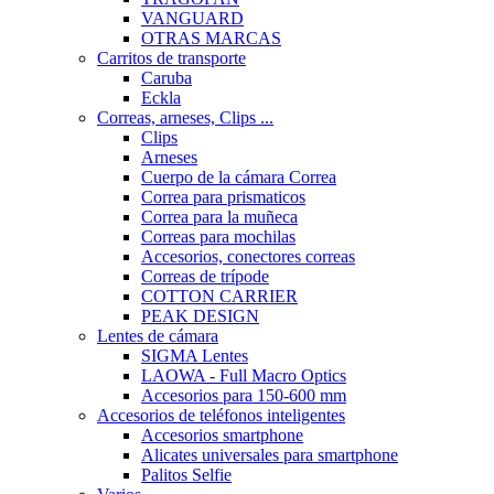
VANGUARD
OTRAS MARCAS
Carritos de transporte
Caruba
Eckla
Correas, arneses, Clips ...
Clips
Arneses
Cuerpo de la cámara Correa
Correa para prismaticos
Correa para la muñeca
Correas para mochilas
Accesorios, conectores correas
Correas de trípode
COTTON CARRIER
PEAK DESIGN
Lentes de cámara
SIGMA Lentes
LAOWA - Full Macro Optics
Accesorios para 150-600 mm
Accesorios de teléfonos inteligentes
Accesorios smartphone
Alicates universales para smartphone
Palitos Selfie