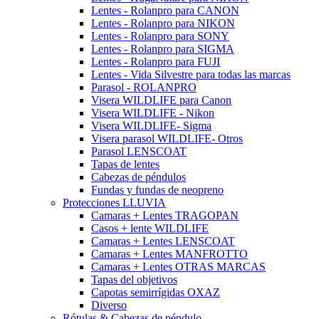
Lentes - Rolanpro para CANON
Lentes - Rolanpro para NIKON
Lentes - Rolanpro para SONY
Lentes - Rolanpro para SIGMA
Lentes - Rolanpro para FUJI
Lentes - Vida Silvestre para todas las marcas
Parasol - ROLANPRO
Visera WILDLIFE para Canon
Visera WILDLIFE - Nikon
Visera WILDLIFE- Sigma
Visera parasol WILDLIFE- Otros
Parasol LENSCOAT
Tapas de lentes
Cabezas de péndulos
Fundas y fundas de neopreno
Protecciones LLUVIA
Camaras + Lentes TRAGOPAN
Casos + lente WILDLIFE
Camaras + Lentes LENSCOAT
Camaras + Lentes MANFROTTO
Camaras + Lentes OTRAS MARCAS
Tapas del objetivos
Capotas semirrígidas OXAZ
Diverso
Rótulas & Cabezas de péndulo