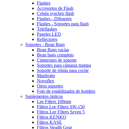
Flashes
Accesorios de Flash
Celula synchro flash
Flashes - Difusores
Flashes - Soportes para flash
Teleflashes
Paneles LED
Reflectores
Soportes - Bean Bags
Bean Bags vacías
Bean bags completo
Cinturones de soporte
Soportes para cámaras trampa
Soporte de rótula para coche
Manfrotto
Novoflex
Otros soportes
Foto de estabilizador de hombro
Suplementos ópticos
Lee Filters 100mm
Filtres Lee Filters SW-150
Filtros Lee Filters Seven 5
Filtros KENKO
Filtros KASE
Filtros Stealth Gear