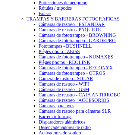
Protecciones de neopreno
Rótulas / tripodes
Bolsas
TRAMPAS Y BARRERAS FOTOGRÁFICAS
Cámaras de rastreo - ESTANDAR
Camaras de reastro - PAQUETE
Cámaras de fototrampeo - BROWNING
Cámaras de fototrampeo - GARDEPRO
Fototrampas - BUSHNELL
Pièges photo - ZEISS
Cámaras de fototrampeo - NUMAXES
Pièges photos - REOLINK
Cámaras de fototrampeo - RECONYX
Cámaras de fototrampeo - OTROS
Camera de rastreo - SOLAR
Cámaras de rastreo - WIFI
Cámaras de rastreo - GSM
Camaras de reastro - CAJA ANTIRROBO
Cámaras de rastreo - ACCESORIOS
Cámaras para aves
Cámaras de rastreo para cámaras SLR
Barrera infrarroja
Disparadores alámbricos
Desencadenadores de radio
Activadores de sonido