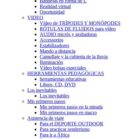
Bandejas en forma de L
Realidad virtual
Oportunidad
VIDEO
Vídeo de TRÍPODES Y MONÓPODES
RÓTULAS DE FLUIDOS para vídeo
AUDIO micrós y grabadoras
Accessorios
Estabilizadores
Mando a distancia
Camuflaje y la cubierta de la lluvia
Iluminación
Vídeo bolsas especiales
HERRAMIENTAS PEDAGÓGICAS
herramientas educativas
Libros, CD, DVD
Los inevitables
Los inevitables
Mis primeros pasos
Mis primeros pasos en la mirada
Mis primeros pasos en macro
Asistencia de viaje
Para el DEPORTE OUTDOOR
Para practicar senderismo
Para ir a África