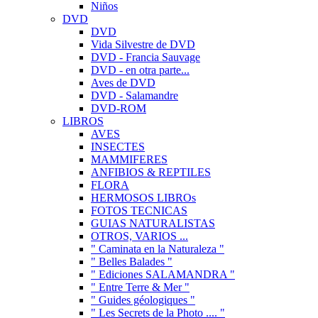
Niños
DVD
DVD
Vida Silvestre de DVD
DVD - Francia Sauvage
DVD - en otra parte...
Aves de DVD
DVD - Salamandre
DVD-ROM
LIBROS
AVES
INSECTES
MAMMIFERES
ANFIBIOS & REPTILES
FLORA
HERMOSOS LIBROs
FOTOS TECNICAS
GUIAS NATURALISTAS
OTROS, VARIOS ...
" Caminata en la Naturaleza "
" Belles Balades "
" Ediciones SALAMANDRA "
" Entre Terre & Mer "
" Guides géologiques "
" Les Secrets de la Photo .... "