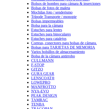
Bolsos de hombro para cámara & inserciones
Bolsas de fotos de maleta
Mochilas foto / senderismo
Trípode Transporte / monopie
Bolsas impermeables
Bolsa para la cámara
Estuches para lentes
Estuches para binoculares
Estuches para catalejos
Correas, conectores para bolsas de cámara.
Bolsas para TARJETAS DE MEMORIA
Varios bolsillos de almacenamiento
Bolsa de la cámara antirrobo
CULLMANN
F-STOP
GITZO
GURA GEAR
LENSCOAT®
LOWEPRO
MANFROTTO
NYA-EVO
PEAK DESIGN
TAMRAC
TENBA
TRAGOPAN