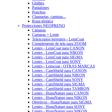
Ghillies
Pantalones
Ponchos
Chaquetas, camisas...
Ropa térmica
Protecciones NEOPRENO
Cámaras
Camaras + Lente
Telescopios terrestres - LensCoat
Complemento de tela para ZOOM
Lentes - LensCoat para CANON
Lentes - LensCoat para NIKON
Lentes - LensCoat para SIGMA
Lentes - LensCoat para SONY
Lentes - Lenscoat - OTRAS MARCAS
Lentes - CamShield para CANON
Lentes - CamShield para NIKON
Lentes - CamShield para SONY
Lentes - CamShield para SIGMA
Lentes - CamShield para TAMRON
Lentes - HugaNature para CANON
Lentes - HugaNature para NIKON
Objetivos - HugaNature para SIGMA
Lentes - HugaNature para SONY
Lentes - HugaNature para NIKON