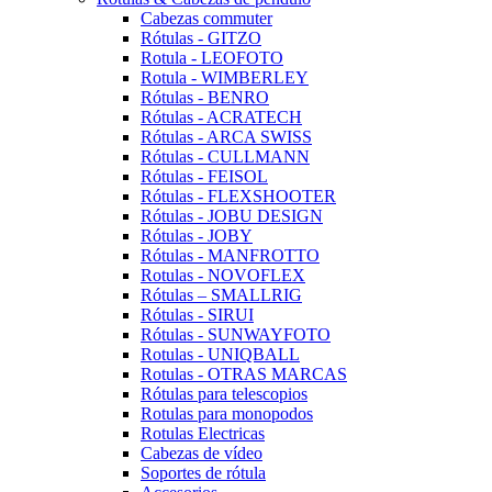
Cabezas commuter
Rótulas - GITZO
Rotula - LEOFOTO
Rotula - WIMBERLEY
Rótulas - BENRO
Rótulas - ACRATECH
Rótulas - ARCA SWISS
Rótulas - CULLMANN
Rótulas - FEISOL
Rótulas - FLEXSHOOTER
Rótulas - JOBU DESIGN
Rótulas - JOBY
Rótulas - MANFROTTO
Rotulas - NOVOFLEX
Rótulas – SMALLRIG
Rótulas - SIRUI
Rótulas - SUNWAYFOTO
Rotulas - UNIQBALL
Rotulas - OTRAS MARCAS
Rótulas para telescopios
Rotulas para monopodos
Rotulas Electricas
Cabezas de vídeo
Soportes de rótula