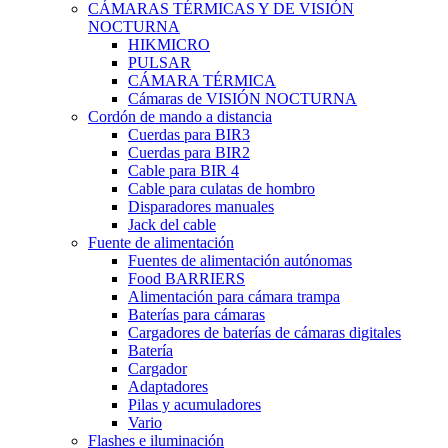
CÁMARAS TÉRMICAS Y DE VISIÓN
NOCTURNA
HIKMICRO
PULSAR
CÁMARA TÉRMICA
Cámaras de VISIÓN NOCTURNA
Cordón de mando a distancia
Cuerdas para BIR3
Cuerdas para BIR2
Cable para BIR 4
Cable para culatas de hombro
Disparadores manuales
Jack del cable
Fuente de alimentación
Fuentes de alimentación autónomas
Food BARRIERS
Alimentación para cámara trampa
Baterías para cámaras
Cargadores de baterías de cámaras digitales
Batería
Cargador
Adaptadores
Pilas y acumuladores
Vario
Flashes e iluminación