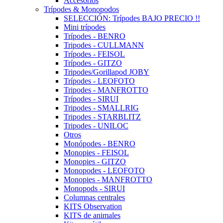
Accesorios
Trípodes & Monopodos
SELECCIÓN: Trípodes BAJO PRECIO !!
Mini trípodes
Trípodes - BENRO
Tripodes - CULLMANN
Trípodes - FEISOL
Trípodes - GITZO
Tripodes/Gorillapod JOBY
Trípodes - LEOFOTO
Tripodes - MANFROTTO
Trípodes - SIRUI
Tripodes - SMALLRIG
Tripodes - STARBLITZ
Tripodes - UNILOC
Otros
Monópodes - BENRO
Monopies - FEISOL
Monopies - GITZO
Monopodes - LEOFOTO
Monopies - MANFROTTO
Monopods - SIRUI
Columnas centrales
KITS Observation
KITS de animales