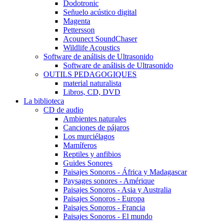
Dodotronic
Señuelo acústico digital
Magenta
Pettersson
Acounect SoundChaser
Wildlife Acoustics
Software de análisis de Ultrasonido
Software de análisis de Ultrasonido
OUTILS PEDAGOGIQUES
material naturalista
Libros, CD, DVD
La biblioteca
CD de audio
Ambientes naturales
Canciones de pájaros
Los murciélagos
Mamíferos
Reptiles y anfibios
Guides Sonores
Paisajes Sonoros - África y Madagascar
Paysages sonores - Amérique
Paisajes Sonoros - Asia y Australia
Paisajes Sonoros - Europa
Paisajes Sonoros - Francia
Paisajes Sonoros - El mundo