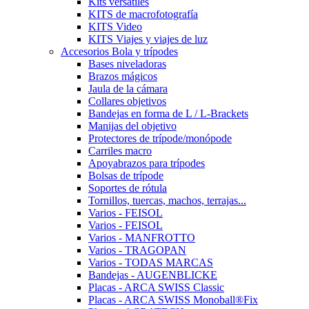
Kits versátiles
KITS de macrofotografía
KITS Video
KITS Viajes y viajes de luz
Accesorios Bola y trípodes
Bases niveladoras
Brazos mágicos
Jaula de la cámara
Collares objetivos
Bandejas en forma de L / L-Brackets
Manijas del objetivo
Protectores de trípode/monópode
Carriles macro
Apoyabrazos para trípodes
Bolsas de trípode
Soportes de rótula
Tornillos, tuercas, machos, terrajas...
Varios - FEISOL
Varios - FEISOL
Varios - MANFROTTO
Varios - TRAGOPAN
Varios - TODAS MARCAS
Bandejas - AUGENBLICKE
Placas - ARCA SWISS Classic
Placas - ARCA SWISS Monoball®Fix