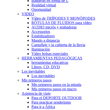
Bandejas en forma de L
Realidad virtual
Oportunidad
VIDEO
Vídeo de TRÍPODES Y MONÓPODES
RÓTULAS DE FLUIDOS para vídeo
AUDIO micrós y grabadoras
Accessorios
Estabilizadores
Mando a distancia
Camuflaje y la cubierta de la lluvia
Iluminación
Vídeo bolsas especiales
HERRAMIENTAS PEDAGÓGICAS
herramientas educativas
Libros, CD, DVD
Los inevitables
Los inevitables
Mis primeros pasos
Mis primeros pasos en la mirada
Mis primeros pasos en macro
Asistencia de viaje
Para el DEPORTE OUTDOOR
Para practicar senderismo
Para ir a África