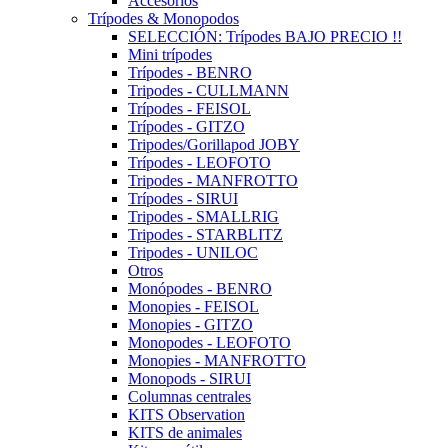
Accesorios
Trípodes & Monopodos
SELECCIÓN: Trípodes BAJO PRECIO !!
Mini trípodes
Trípodes - BENRO
Tripodes - CULLMANN
Trípodes - FEISOL
Trípodes - GITZO
Tripodes/Gorillapod JOBY
Trípodes - LEOFOTO
Tripodes - MANFROTTO
Trípodes - SIRUI
Tripodes - SMALLRIG
Tripodes - STARBLITZ
Tripodes - UNILOC
Otros
Monópodes - BENRO
Monopies - FEISOL
Monopies - GITZO
Monopodes - LEOFOTO
Monopies - MANFROTTO
Monopods - SIRUI
Columnas centrales
KITS Observation
KITS de animales