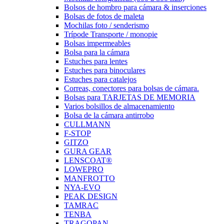
Bolsos de hombro para cámara & inserciones
Bolsas de fotos de maleta
Mochilas foto / senderismo
Trípode Transporte / monopie
Bolsas impermeables
Bolsa para la cámara
Estuches para lentes
Estuches para binoculares
Estuches para catalejos
Correas, conectores para bolsas de cámara.
Bolsas para TARJETAS DE MEMORIA
Varios bolsillos de almacenamiento
Bolsa de la cámara antirrobo
CULLMANN
F-STOP
GITZO
GURA GEAR
LENSCOAT®
LOWEPRO
MANFROTTO
NYA-EVO
PEAK DESIGN
TAMRAC
TENBA
TRAGOPAN