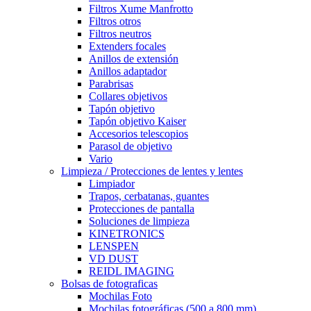
Filtros Xume Manfrotto
Filtros otros
Filtros neutros
Extenders focales
Anillos de extensión
Anillos adaptador
Parabrisas
Collares objetivos
Tapón objetivo
Tapón objetivo Kaiser
Accesorios telescopios
Parasol de objetivo
Vario
Limpieza / Protecciones de lentes y lentes
Limpiador
Trapos, cerbatanas, guantes
Protecciones de pantalla
Soluciones de limpieza
KINETRONICS
LENSPEN
VD DUST
REIDL IMAGING
Bolsas de fotograficas
Mochilas Foto
Mochilas fotográficas (500 a 800 mm)