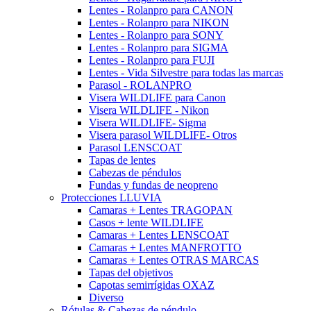
Lentes - Rolanpro para CANON
Lentes - Rolanpro para NIKON
Lentes - Rolanpro para SONY
Lentes - Rolanpro para SIGMA
Lentes - Rolanpro para FUJI
Lentes - Vida Silvestre para todas las marcas
Parasol - ROLANPRO
Visera WILDLIFE para Canon
Visera WILDLIFE - Nikon
Visera WILDLIFE- Sigma
Visera parasol WILDLIFE- Otros
Parasol LENSCOAT
Tapas de lentes
Cabezas de péndulos
Fundas y fundas de neopreno
Protecciones LLUVIA
Camaras + Lentes TRAGOPAN
Casos + lente WILDLIFE
Camaras + Lentes LENSCOAT
Camaras + Lentes MANFROTTO
Camaras + Lentes OTRAS MARCAS
Tapas del objetivos
Capotas semirrígidas OXAZ
Diverso
Rótulas & Cabezas de péndulo