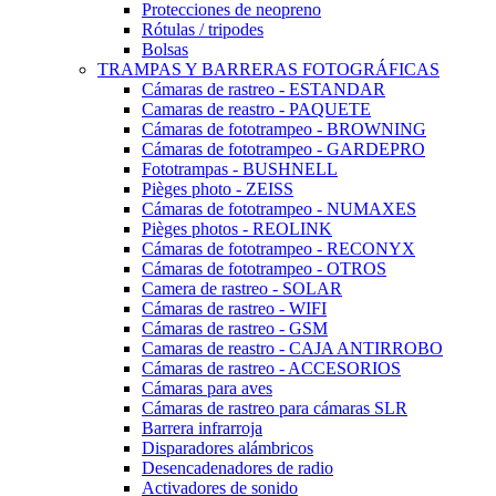
Protecciones de neopreno
Rótulas / tripodes
Bolsas
TRAMPAS Y BARRERAS FOTOGRÁFICAS
Cámaras de rastreo - ESTANDAR
Camaras de reastro - PAQUETE
Cámaras de fototrampeo - BROWNING
Cámaras de fototrampeo - GARDEPRO
Fototrampas - BUSHNELL
Pièges photo - ZEISS
Cámaras de fototrampeo - NUMAXES
Pièges photos - REOLINK
Cámaras de fototrampeo - RECONYX
Cámaras de fototrampeo - OTROS
Camera de rastreo - SOLAR
Cámaras de rastreo - WIFI
Cámaras de rastreo - GSM
Camaras de reastro - CAJA ANTIRROBO
Cámaras de rastreo - ACCESORIOS
Cámaras para aves
Cámaras de rastreo para cámaras SLR
Barrera infrarroja
Disparadores alámbricos
Desencadenadores de radio
Activadores de sonido