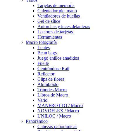
Varios
Tarjetas de memoria
Calentador pie, mano
Ventiladores de huellas
Gel de sílice
Antorchas y luces delanteras
Lectores de tarjetas
Herramientas
Macro fotografía
Lentes
Bean bags
Juego anillos anadidos
Fuelle
Centrándose Rail
Reflector
Clips de flores
Alumbrado
Trípodes Macro
Libros de Macro
Vario
MANFROTTO / Macro
NOVOFLEX / Macro
UNILOC / Macro
Panorámico
Cabezas panorámicas