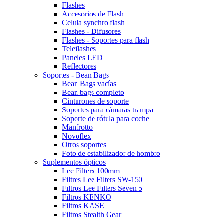
Flashes
Accesorios de Flash
Celula synchro flash
Flashes - Difusores
Flashes - Soportes para flash
Teleflashes
Paneles LED
Reflectores
Soportes - Bean Bags
Bean Bags vacías
Bean bags completo
Cinturones de soporte
Soportes para cámaras trampa
Soporte de rótula para coche
Manfrotto
Novoflex
Otros soportes
Foto de estabilizador de hombro
Suplementos ópticos
Lee Filters 100mm
Filtres Lee Filters SW-150
Filtros Lee Filters Seven 5
Filtros KENKO
Filtros KASE
Filtros Stealth Gear