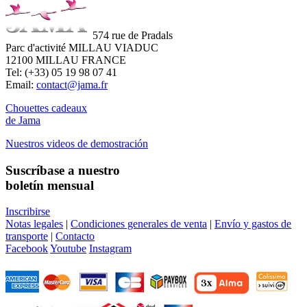
574 rue de Pradals
Parc d'activité MILLAU VIADUC
12100 MILLAU FRANCE
Tel: (+33) 05 19 98 07 41
Email:
contact@jama.fr
Chouettes cadeaux
de Jama
Nuestros videos de demostración
Suscríbase a nuestro
boletín mensual
Inscribirse
Notas legales
|
Condiciones generales de venta
|
Envío y gastos de
transporte
|
Contacto
Facebook
Youtube
Instagram