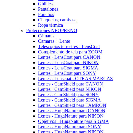
Ghillies
Pantalones
Ponchos
Chaquetas, camisas...
Ropa térmica
Protecciones NEOPRENO
Cámaras
Camaras + Lente
Telescopios terrestres - LensCoat
Complemento de tela para ZOOM
Lentes - LensCoat para CANON
Lentes - LensCoat para NIKON
Lentes - LensCoat para SIGMA
Lentes - LensCoat para SONY
Lentes - Lenscoat - OTRAS MARCAS
Lentes - CamShield para CANON
Lentes - CamShield para NIKON
Lentes - CamShield para SONY
Lentes - CamShield para SIGMA
Lentes - CamShield para TAMRON
Lentes - HugaNature para CANON
Lentes - HugaNature para NIKON
Objetivos - HugaNature para SIGMA
Lentes - HugaNature para SONY
Lentes - HugaNature para NIKON