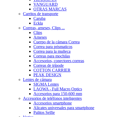
VANGUARD
OTRAS MARCAS
Carritos de transporte
Caruba
Eckla
Correas, arneses, Clips ...
Clips
Arneses
Cuerpo de la cámara Correa
Correa para prismaticos
Correa para la muñeca
Correas para mochilas
Accesorios, conectores correas
Correas de trípode
COTTON CARRIER
PEAK DESIGN
Lentes de cámara
SIGMA Lentes
LAOWA - Full Macro Optics
Accesorios para 150-600 mm
Accesorios de teléfonos inteligentes
Accesorios smartphone
Alicates universales para smartphone
Palitos Selfie