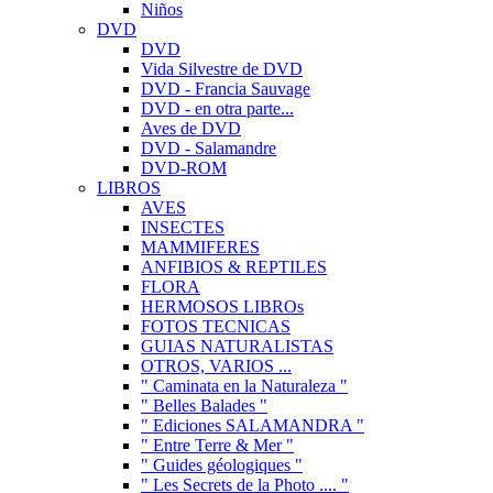
Niños
DVD
DVD
Vida Silvestre de DVD
DVD - Francia Sauvage
DVD - en otra parte...
Aves de DVD
DVD - Salamandre
DVD-ROM
LIBROS
AVES
INSECTES
MAMMIFERES
ANFIBIOS & REPTILES
FLORA
HERMOSOS LIBROs
FOTOS TECNICAS
GUIAS NATURALISTAS
OTROS, VARIOS ...
" Caminata en la Naturaleza "
" Belles Balades "
" Ediciones SALAMANDRA "
" Entre Terre & Mer "
" Guides géologiques "
" Les Secrets de la Photo .... "