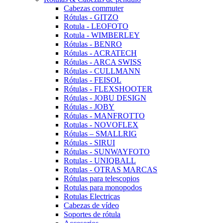
Cabezas commuter
Rótulas - GITZO
Rotula - LEOFOTO
Rotula - WIMBERLEY
Rótulas - BENRO
Rótulas - ACRATECH
Rótulas - ARCA SWISS
Rótulas - CULLMANN
Rótulas - FEISOL
Rótulas - FLEXSHOOTER
Rótulas - JOBU DESIGN
Rótulas - JOBY
Rótulas - MANFROTTO
Rotulas - NOVOFLEX
Rótulas – SMALLRIG
Rótulas - SIRUI
Rótulas - SUNWAYFOTO
Rotulas - UNIQBALL
Rotulas - OTRAS MARCAS
Rótulas para telescopios
Rotulas para monopodos
Rotulas Electricas
Cabezas de vídeo
Soportes de rótula