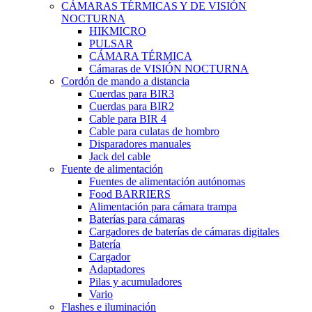
CÁMARAS TÉRMICAS Y DE VISIÓN
NOCTURNA
HIKMICRO
PULSAR
CÁMARA TÉRMICA
Cámaras de VISIÓN NOCTURNA
Cordón de mando a distancia
Cuerdas para BIR3
Cuerdas para BIR2
Cable para BIR 4
Cable para culatas de hombro
Disparadores manuales
Jack del cable
Fuente de alimentación
Fuentes de alimentación autónomas
Food BARRIERS
Alimentación para cámara trampa
Baterías para cámaras
Cargadores de baterías de cámaras digitales
Batería
Cargador
Adaptadores
Pilas y acumuladores
Vario
Flashes e iluminación