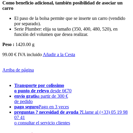
Como beneficio adicional, también posibilidad de asociar un
carro
El paso de la bolsa permite que se inserte un carro (vendido
por separado).
Serie Plumber: elija su tamaño (350, 400, 480, 520), en
función del volumen que desea realizar.
Peso :
1420.00 g
99.00 € IVA incluido
Añadir a la Cesta
Arriba de página
Transporte por colissimo
o punto de relevo
desde 6€70
envío gratis
a partir de 300 €
de pedido
pago seguro
Pago en 3 veces
preguntas ? necesidad de ayuda ?
Llame al (+33) 05 19 98
07 41
o consultar el servicio clientes