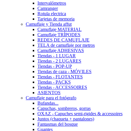
Intervalómetros
Camranger
Rotula electrica
Tarjetas de memoria
Camuflaje y Tienda affut
Camuflaje MATERIAL
Camuflaje TRÍPODES
REDES DE CAMUFLAJE
TELA de camuflaje por metros
Camuflaje ADHESIVAS
Tiendas - 1 LUGAR
Tiendas - 2 LUGARES
Tiendas - POP-UP
Tiendas de caza - MÓVILES
Tiendas - FLOTANTES
Tiendas - PACKS
Tiendas - ACCESSOIRES
ASIENTOS
Camuflaje para el fotógrafo
Bufandas...
Capuchas, sombreros, gorras
OXAZ - Capuches semi-rigides & accessoires
Juntos (chaqueta + pantalones)
Fantasmas del bosque
Guantes