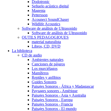
Dodotronic
Señuelo acústico digital
Magenta
Pettersson
Acounect SoundChaser
Wildlife Acoustics
Software de análisis de Ultrasonido
Software de análisis de Ultrasonido
OUTILS PEDAGOGIQUES
material naturalista
Libros, CD, DVD
La biblioteca
CD de audio
Ambientes naturales
Canciones de pájaros
Los murciélagos
Mamíferos
Reptiles y anfibios
Guides Sonores
Paisajes Sonoros - África y Madagascar
Paysages sonores - Amérique
Paisajes Sonoros - Asia y Australia
Paisajes Sonoros - Europa
Paisajes Sonoros - Francia
Paisajes Sonoros - El mundo