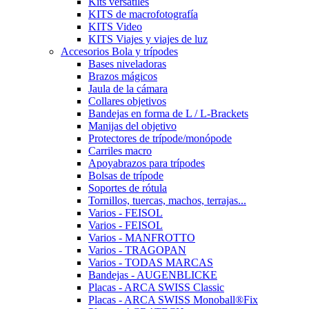
Kits versátiles
KITS de macrofotografía
KITS Video
KITS Viajes y viajes de luz
Accesorios Bola y trípodes
Bases niveladoras
Brazos mágicos
Jaula de la cámara
Collares objetivos
Bandejas en forma de L / L-Brackets
Manijas del objetivo
Protectores de trípode/monópode
Carriles macro
Apoyabrazos para trípodes
Bolsas de trípode
Soportes de rótula
Tornillos, tuercas, machos, terrajas...
Varios - FEISOL
Varios - FEISOL
Varios - MANFROTTO
Varios - TRAGOPAN
Varios - TODAS MARCAS
Bandejas - AUGENBLICKE
Placas - ARCA SWISS Classic
Placas - ARCA SWISS Monoball®Fix