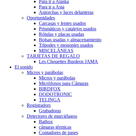
Para ir a Alaska
Para ir a Asia
Antorchas y luces delanteras
Oportunidades
Carcasas y lentes usados
Prismáticos y catalejos usados
Rótulas y placas usadas
Bolsas usadas y almacenamiento
Trípodes y monopies usados
MISCELÁNEAS
TARJETAS DE REGALO
Les Chouettes Burdeos JAMA
El sonido
Micros y parábolas
Micros y parábolas
Micrófonos para Cámaras
BIRDFOX
DODOTRONIC
TELINGA
Registradors
Grabadoras
Detectores de murciélagos
Batbox
cámaras térmicas
Contadores de pases