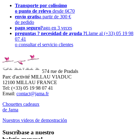
Transporte por colissimo
o punto de relevo
desde 6€70
envío gratis
a partir de 300 €
de pedido
pago seguro
Pago en 3 veces
preguntas ? necesidad de ayuda ?
Llame al (+33) 05 19 98
07 41
o consultar el servicio clientes
574 rue de Pradals
Parc d'activité MILLAU VIADUC
12100 MILLAU FRANCE
Tel: (+33) 05 19 98 07 41
Email:
contact@jama.fr
Chouettes cadeaux
de Jama
Nuestros videos de demostración
Suscríbase a nuestro