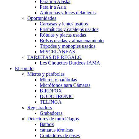
Para ir a Alaska
Para ir a Asia
Antorchas y luces delanteras
Oportunidades
Carcasas y lentes usados
Prismáticos y catalejos usados
Rótulas y placas usadas
Bolsas usadas y almacenamiento
Trípodes y monopies usados
MISCELÁNEAS
TARJETAS DE REGALO
Les Chouettes Burdeos JAMA
El sonido
Micros y parábolas
Micros y parábolas
Micrófonos para Cámaras
BIRDFOX
DODOTRONIC
TELINGA
Registradors
Grabadoras
Detectores de murciélagos
Batbox
cámaras térmicas
Contadores de pases