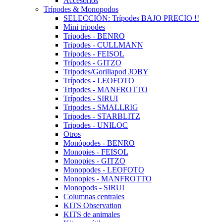
Accesorios
Trípodes & Monopodos
SELECCIÓN: Trípodes BAJO PRECIO !!
Mini trípodes
Trípodes - BENRO
Tripodes - CULLMANN
Trípodes - FEISOL
Trípodes - GITZO
Tripodes/Gorillapod JOBY
Trípodes - LEOFOTO
Tripodes - MANFROTTO
Trípodes - SIRUI
Tripodes - SMALLRIG
Tripodes - STARBLITZ
Tripodes - UNILOC
Otros
Monópodes - BENRO
Monopies - FEISOL
Monopies - GITZO
Monopodes - LEOFOTO
Monopies - MANFROTTO
Monopods - SIRUI
Columnas centrales
KITS Observation
KITS de animales