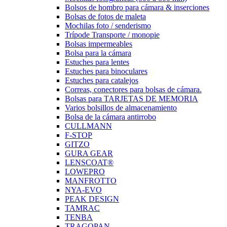
Bolsos de hombro para cámara & inserciones
Bolsas de fotos de maleta
Mochilas foto / senderismo
Trípode Transporte / monopie
Bolsas impermeables
Bolsa para la cámara
Estuches para lentes
Estuches para binoculares
Estuches para catalejos
Correas, conectores para bolsas de cámara.
Bolsas para TARJETAS DE MEMORIA
Varios bolsillos de almacenamiento
Bolsa de la cámara antirrobo
CULLMANN
F-STOP
GITZO
GURA GEAR
LENSCOAT®
LOWEPRO
MANFROTTO
NYA-EVO
PEAK DESIGN
TAMRAC
TENBA
TRAGOPAN