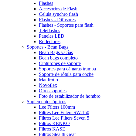
Flashes
Accesorios de Flash
Celula synchro flash
Flashes - Difusores
Flashes - Soportes para flash
Teleflashes
Paneles LED
Reflectores
Soportes - Bean Bags
Bean Bags vacías
Bean bags completo
Cinturones de soporte
Soportes para cámaras trampa
Soporte de rótula para coche
Manfrotto
Novoflex
Otros soportes
Foto de estabilizador de hombro
Suplementos ópticos
Lee Filters 100mm
Filtres Lee Filters SW-150
Filtros Lee Filters Seven 5
Filtros KENKO
Filtros KASE
Filtros Stealth Gear