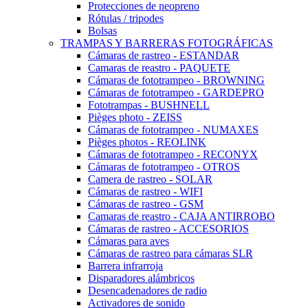
Protecciones de neopreno
Rótulas / tripodes
Bolsas
TRAMPAS Y BARRERAS FOTOGRÁFICAS
Cámaras de rastreo - ESTANDAR
Camaras de reastro - PAQUETE
Cámaras de fototrampeo - BROWNING
Cámaras de fototrampeo - GARDEPRO
Fototrampas - BUSHNELL
Pièges photo - ZEISS
Cámaras de fototrampeo - NUMAXES
Pièges photos - REOLINK
Cámaras de fototrampeo - RECONYX
Cámaras de fototrampeo - OTROS
Camera de rastreo - SOLAR
Cámaras de rastreo - WIFI
Cámaras de rastreo - GSM
Camaras de reastro - CAJA ANTIRROBO
Cámaras de rastreo - ACCESORIOS
Cámaras para aves
Cámaras de rastreo para cámaras SLR
Barrera infrarroja
Disparadores alámbricos
Desencadenadores de radio
Activadores de sonido