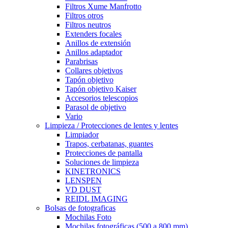
Filtros Xume Manfrotto
Filtros otros
Filtros neutros
Extenders focales
Anillos de extensión
Anillos adaptador
Parabrisas
Collares objetivos
Tapón objetivo
Tapón objetivo Kaiser
Accesorios telescopios
Parasol de objetivo
Vario
Limpieza / Protecciones de lentes y lentes
Limpiador
Trapos, cerbatanas, guantes
Protecciones de pantalla
Soluciones de limpieza
KINETRONICS
LENSPEN
VD DUST
REIDL IMAGING
Bolsas de fotograficas
Mochilas Foto
Mochilas fotográficas (500 a 800 mm)