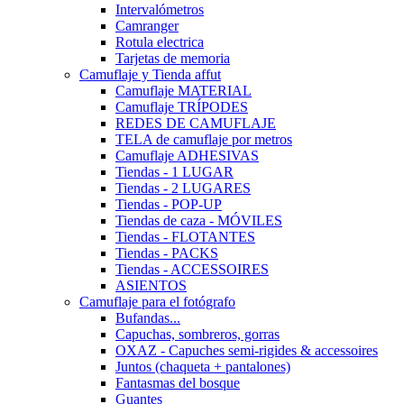
Intervalómetros
Camranger
Rotula electrica
Tarjetas de memoria
Camuflaje y Tienda affut
Camuflaje MATERIAL
Camuflaje TRÍPODES
REDES DE CAMUFLAJE
TELA de camuflaje por metros
Camuflaje ADHESIVAS
Tiendas - 1 LUGAR
Tiendas - 2 LUGARES
Tiendas - POP-UP
Tiendas de caza - MÓVILES
Tiendas - FLOTANTES
Tiendas - PACKS
Tiendas - ACCESSOIRES
ASIENTOS
Camuflaje para el fotógrafo
Bufandas...
Capuchas, sombreros, gorras
OXAZ - Capuches semi-rigides & accessoires
Juntos (chaqueta + pantalones)
Fantasmas del bosque
Guantes