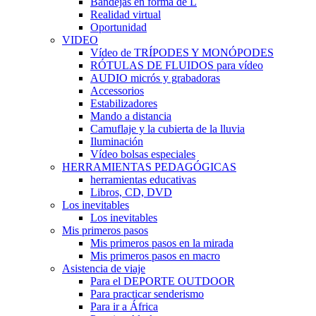
Bandejas en forma de L
Realidad virtual
Oportunidad
VIDEO
Vídeo de TRÍPODES Y MONÓPODES
RÓTULAS DE FLUIDOS para vídeo
AUDIO micrós y grabadoras
Accessorios
Estabilizadores
Mando a distancia
Camuflaje y la cubierta de la lluvia
Iluminación
Vídeo bolsas especiales
HERRAMIENTAS PEDAGÓGICAS
herramientas educativas
Libros, CD, DVD
Los inevitables
Los inevitables
Mis primeros pasos
Mis primeros pasos en la mirada
Mis primeros pasos en macro
Asistencia de viaje
Para el DEPORTE OUTDOOR
Para practicar senderismo
Para ir a África