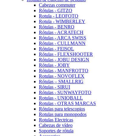
Cabezas commuter
Rótulas - GITZO
Rotula - LEOFOTO
Rotula - WIMBERLEY
Rótulas - BENRO
Rótulas - ACRATECH
Rótulas - ARCA SWISS
Rótulas - CULLMANN
Rótulas - FEISOL
Rótulas - FLEXSHOOTER
Rótulas - JOBU DESIGN
Rótulas - JOBY
Rótulas - MANFROTTO
Rotulas - NOVOFLEX
Rótulas – SMALLRIG
Rótulas - SIRUI
Rótulas - SUNWAYFOTO
Rotulas - UNIQBALL
Rotulas - OTRAS MARCAS
Rótulas para telescopios
Rotulas para monopodos
Rotulas Electricas
Cabezas de vídeo
Soportes de rótula