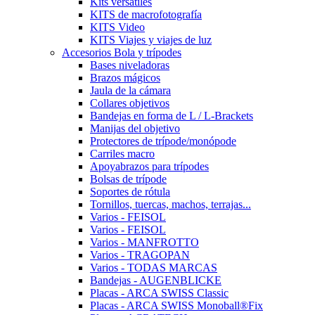
Kits versátiles
KITS de macrofotografía
KITS Video
KITS Viajes y viajes de luz
Accesorios Bola y trípodes
Bases niveladoras
Brazos mágicos
Jaula de la cámara
Collares objetivos
Bandejas en forma de L / L-Brackets
Manijas del objetivo
Protectores de trípode/monópode
Carriles macro
Apoyabrazos para trípodes
Bolsas de trípode
Soportes de rótula
Tornillos, tuercas, machos, terrajas...
Varios - FEISOL
Varios - FEISOL
Varios - MANFROTTO
Varios - TRAGOPAN
Varios - TODAS MARCAS
Bandejas - AUGENBLICKE
Placas - ARCA SWISS Classic
Placas - ARCA SWISS Monoball®Fix