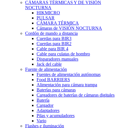
CÁMARAS TÉRMICAS Y DE VISIÓN
NOCTURNA
HIKMICRO
PULSAR
CÁMARA TÉRMICA
Cámaras de VISIÓN NOCTURNA
Cordón de mando a distancia
Cuerdas para BIR3
Cuerdas para BIR2
Cable para BIR 4
Cable para culatas de hombro
Disparadores manuales
Jack del cable
Fuente de alimentación
Fuentes de alimentación autónomas
Food BARRIERS
Alimentación para cámara trampa
Baterías para cámaras
Cargadores de baterías de cámaras digitales
Batería
Cargador
Adaptadores
Pilas y acumuladores
Vario
Flashes e iluminación