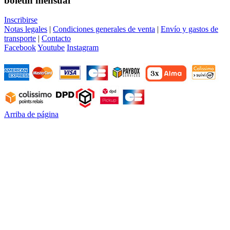
boletín mensual
Inscribirse
Notas legales
|
Condiciones generales de venta
|
Envío y gastos de
transporte
|
Contacto
Facebook
Youtube
Instagram
Arriba de página