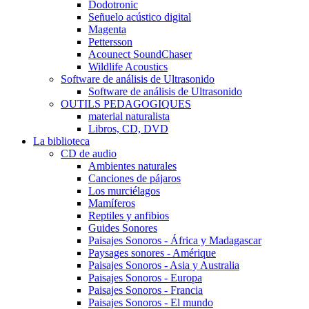
Dodotronic
Señuelo acústico digital
Magenta
Pettersson
Acounect SoundChaser
Wildlife Acoustics
Software de análisis de Ultrasonido
Software de análisis de Ultrasonido
OUTILS PEDAGOGIQUES
material naturalista
Libros, CD, DVD
La biblioteca
CD de audio
Ambientes naturales
Canciones de pájaros
Los murciélagos
Mamíferos
Reptiles y anfibios
Guides Sonores
Paisajes Sonoros - África y Madagascar
Paysages sonores - Amérique
Paisajes Sonoros - Asia y Australia
Paisajes Sonoros - Europa
Paisajes Sonoros - Francia
Paisajes Sonoros - El mundo