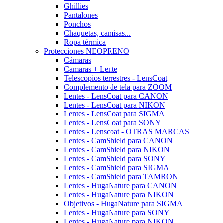
Ghillies
Pantalones
Ponchos
Chaquetas, camisas...
Ropa térmica
Protecciones NEOPRENO
Cámaras
Camaras + Lente
Telescopios terrestres - LensCoat
Complemento de tela para ZOOM
Lentes - LensCoat para CANON
Lentes - LensCoat para NIKON
Lentes - LensCoat para SIGMA
Lentes - LensCoat para SONY
Lentes - Lenscoat - OTRAS MARCAS
Lentes - CamShield para CANON
Lentes - CamShield para NIKON
Lentes - CamShield para SONY
Lentes - CamShield para SIGMA
Lentes - CamShield para TAMRON
Lentes - HugaNature para CANON
Lentes - HugaNature para NIKON
Objetivos - HugaNature para SIGMA
Lentes - HugaNature para SONY
Lentes - HugaNature para NIKON