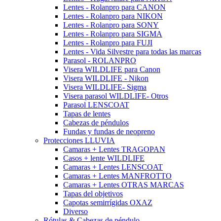
Lentes - Rolanpro para CANON
Lentes - Rolanpro para NIKON
Lentes - Rolanpro para SONY
Lentes - Rolanpro para SIGMA
Lentes - Rolanpro para FUJI
Lentes - Vida Silvestre para todas las marcas
Parasol - ROLANPRO
Visera WILDLIFE para Canon
Visera WILDLIFE - Nikon
Visera WILDLIFE- Sigma
Visera parasol WILDLIFE- Otros
Parasol LENSCOAT
Tapas de lentes
Cabezas de péndulos
Fundas y fundas de neopreno
Protecciones LLUVIA
Camaras + Lentes TRAGOPAN
Casos + lente WILDLIFE
Camaras + Lentes LENSCOAT
Camaras + Lentes MANFROTTO
Camaras + Lentes OTRAS MARCAS
Tapas del objetivos
Capotas semirrígidas OXAZ
Diverso
Rótulas & Cabezas de péndulo