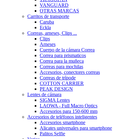
VANGUARD
OTRAS MARCAS
Carritos de transporte
Caruba
Eckla
Correas, arneses, Clips ...
Clips
Arneses
Cuerpo de la cámara Correa
Correa para prismaticos
Correa para la muñeca
Correas para mochilas
Accesorios, conectores correas
Correas de trípode
COTTON CARRIER
PEAK DESIGN
Lentes de cámara
SIGMA Lentes
LAOWA - Full Macro Optics
Accesorios para 150-600 mm
Accesorios de teléfonos inteligentes
Accesorios smartphone
Alicates universales para smartphone
Palitos Selfie