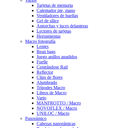
Varios
Tarjetas de memoria
Calentador pie, mano
Ventiladores de huellas
Gel de sílice
Antorchas y luces delanteras
Lectores de tarjetas
Herramientas
Macro fotografía
Lentes
Bean bags
Juego anillos anadidos
Fuelle
Centrándose Rail
Reflector
Clips de flores
Alumbrado
Trípodes Macro
Libros de Macro
Vario
MANFROTTO / Macro
NOVOFLEX / Macro
UNILOC / Macro
Panorámico
Cabezas panorámicas