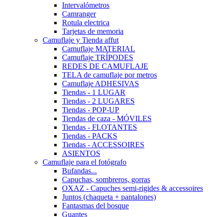
Intervalómetros
Camranger
Rotula electrica
Tarjetas de memoria
Camuflaje y Tienda affut
Camuflaje MATERIAL
Camuflaje TRÍPODES
REDES DE CAMUFLAJE
TELA de camuflaje por metros
Camuflaje ADHESIVAS
Tiendas - 1 LUGAR
Tiendas - 2 LUGARES
Tiendas - POP-UP
Tiendas de caza - MÓVILES
Tiendas - FLOTANTES
Tiendas - PACKS
Tiendas - ACCESSOIRES
ASIENTOS
Camuflaje para el fotógrafo
Bufandas...
Capuchas, sombreros, gorras
OXAZ - Capuches semi-rigides & accessoires
Juntos (chaqueta + pantalones)
Fantasmas del bosque
Guantes