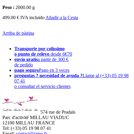
Peso :
2000.00 g
499.00 € IVA incluido
Añadir a la Cesta
Arriba de página
Transporte por colissimo
o punto de relevo
desde 6€70
envío gratis
a partir de 300 €
de pedido
pago seguro
Pago en 3 veces
preguntas ? necesidad de ayuda ?
Llame al (+33) 05 19 98
07 41
o consultar el servicio clientes
574 rue de Pradals
Parc d'activité MILLAU VIADUC
12100 MILLAU FRANCE
Tel: (+33) 05 19 98 07 41
Email:
contact@jama.fr