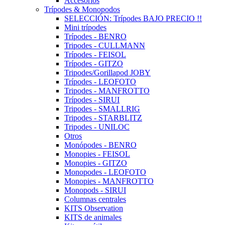
Accesorios
Trípodes & Monopodos
SELECCIÓN: Trípodes BAJO PRECIO !!
Mini trípodes
Trípodes - BENRO
Tripodes - CULLMANN
Trípodes - FEISOL
Trípodes - GITZO
Tripodes/Gorillapod JOBY
Trípodes - LEOFOTO
Tripodes - MANFROTTO
Trípodes - SIRUI
Tripodes - SMALLRIG
Tripodes - STARBLITZ
Tripodes - UNILOC
Otros
Monópodes - BENRO
Monopies - FEISOL
Monopies - GITZO
Monopodes - LEOFOTO
Monopies - MANFROTTO
Monopods - SIRUI
Columnas centrales
KITS Observation
KITS de animales