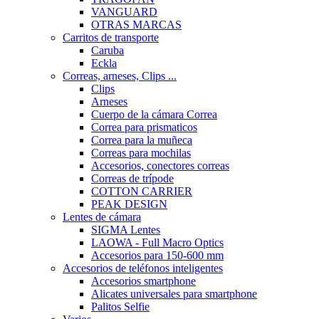
VANGUARD
OTRAS MARCAS
Carritos de transporte
Caruba
Eckla
Correas, arneses, Clips ...
Clips
Arneses
Cuerpo de la cámara Correa
Correa para prismaticos
Correa para la muñeca
Correas para mochilas
Accesorios, conectores correas
Correas de trípode
COTTON CARRIER
PEAK DESIGN
Lentes de cámara
SIGMA Lentes
LAOWA - Full Macro Optics
Accesorios para 150-600 mm
Accesorios de teléfonos inteligentes
Accesorios smartphone
Alicates universales para smartphone
Palitos Selfie