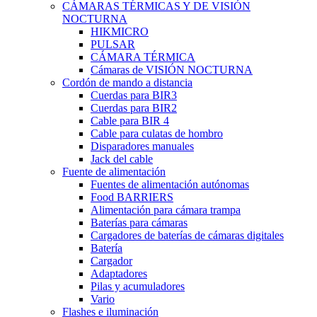
CÁMARAS TÉRMICAS Y DE VISIÓN
NOCTURNA
HIKMICRO
PULSAR
CÁMARA TÉRMICA
Cámaras de VISIÓN NOCTURNA
Cordón de mando a distancia
Cuerdas para BIR3
Cuerdas para BIR2
Cable para BIR 4
Cable para culatas de hombro
Disparadores manuales
Jack del cable
Fuente de alimentación
Fuentes de alimentación autónomas
Food BARRIERS
Alimentación para cámara trampa
Baterías para cámaras
Cargadores de baterías de cámaras digitales
Batería
Cargador
Adaptadores
Pilas y acumuladores
Vario
Flashes e iluminación