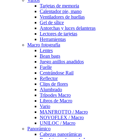
Varios
Tarjetas de memoria
Calentador pie, mano
Ventiladores de huellas
Gel de sílice
Antorchas y luces delanteras
Lectores de tarjetas
Herramientas
Macro fotografía
Lentes
Bean bags
Juego anillos anadidos
Fuelle
Centrándose Rail
Reflector
Clips de flores
Alumbrado
Trípodes Macro
Libros de Macro
Vario
MANFROTTO / Macro
NOVOFLEX / Macro
UNILOC / Macro
Panorámico
Cabezas panorámicas