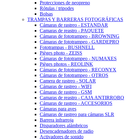
Protecciones de neopreno
Rótulas / tripodes
Bolsas
TRAMPAS Y BARRERAS FOTOGRÁFICAS
Cámaras de rastreo - ESTANDAR
Camaras de reastro - PAQUETE
Cámaras de fototrampeo - BROWNING
Cámaras de fototrampeo - GARDEPRO
Fototrampas - BUSHNELL
Pièges photo - ZEISS
Cámaras de fototrampeo - NUMAXES
Pièges photos - REOLINK
Cámaras de fototrampeo - RECONYX
Cámaras de fototrampeo - OTROS
Camera de rastreo - SOLAR
Cámaras de rastreo - WIFI
Cámaras de rastreo - GSM
Camaras de reastro - CAJA ANTIRROBO
Cámaras de rastreo - ACCESORIOS
Cámaras para aves
Cámaras de rastreo para cámaras SLR
Barrera infrarroja
Disparadores alámbricos
Desencadenadores de radio
Activadores de sonido