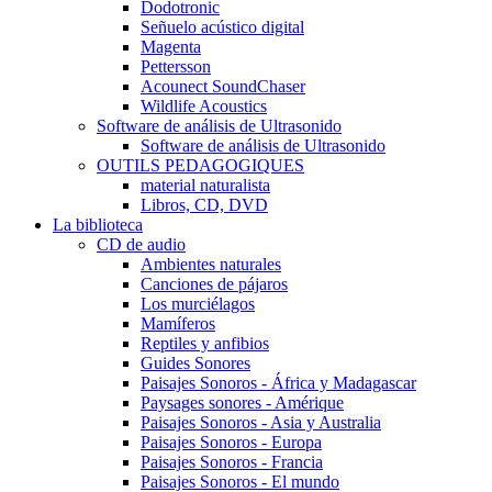
Dodotronic
Señuelo acústico digital
Magenta
Pettersson
Acounect SoundChaser
Wildlife Acoustics
Software de análisis de Ultrasonido
Software de análisis de Ultrasonido
OUTILS PEDAGOGIQUES
material naturalista
Libros, CD, DVD
La biblioteca
CD de audio
Ambientes naturales
Canciones de pájaros
Los murciélagos
Mamíferos
Reptiles y anfibios
Guides Sonores
Paisajes Sonoros - África y Madagascar
Paysages sonores - Amérique
Paisajes Sonoros - Asia y Australia
Paisajes Sonoros - Europa
Paisajes Sonoros - Francia
Paisajes Sonoros - El mundo