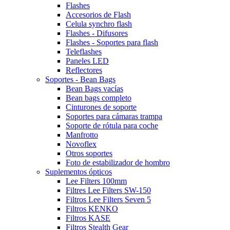
Flashes
Accesorios de Flash
Celula synchro flash
Flashes - Difusores
Flashes - Soportes para flash
Teleflashes
Paneles LED
Reflectores
Soportes - Bean Bags
Bean Bags vacías
Bean bags completo
Cinturones de soporte
Soportes para cámaras trampa
Soporte de rótula para coche
Manfrotto
Novoflex
Otros soportes
Foto de estabilizador de hombro
Suplementos ópticos
Lee Filters 100mm
Filtres Lee Filters SW-150
Filtros Lee Filters Seven 5
Filtros KENKO
Filtros KASE
Filtros Stealth Gear