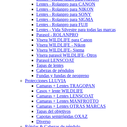
Lentes - Rolanpro para CANON
Lentes - Rolanpro para NIKON
Lentes - Rolanpro para SONY
Lentes - Rolanpro para SIGMA
Lentes - Rolanpro para FUJI
Lentes - Vida Silvestre para todas las marcas
Parasol - ROLANPRO
Visera WILDLIFE para Canon
Visera WILDLIFE - Nikon
Visera WILDLIFE- Sigma
Visera parasol WILDLIFE- Otros
Parasol LENSCOAT
Tapas de lentes
Cabezas de péndulos
Fundas y fundas de neopreno
Protecciones LLUVIA
Camaras + Lentes TRAGOPAN
Casos + lente WILDLIFE
Camaras + Lentes LENSCOAT
Camaras + Lentes MANFROTTO
Camaras + Lentes OTRAS MARCAS
Tapas del objetivos
Capotas semirrígidas OXAZ
Diverso
Rótulas & Cabezas de péndulo