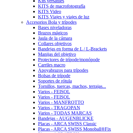
Kits versátiles
KITS de macrofotografía
KITS Video
KITS Viajes y viajes de luz
Accesorios Bola y trípodes
Bases niveladoras
Brazos mágicos
Jaula de la cámara
Collares objetivos
Bandejas en forma de L / L-Brackets
Manijas del objetivo
Protectores de trípode/monópode
Carriles macro
Apoyabrazos para trípodes
Bolsas de trípode
Soportes de rótula
Tornillos, tuercas, machos, terrajas...
Varios - FEISOL
Varios - FEISOL
Varios - MANFROTTO
Varios - TRAGOPAN
Varios - TODAS MARCAS
Bandejas - AUGENBLICKE
Placas - ARCA SWISS Classic
Placas - ARCA SWISS Monoball®Fix