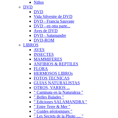
Niños
DVD
DVD
Vida Silvestre de DVD
DVD - Francia Sauvage
DVD - en otra parte...
Aves de DVD
DVD - Salamandre
DVD-ROM
LIBROS
AVES
INSECTES
MAMMIFERES
ANFIBIOS & REPTILES
FLORA
HERMOSOS LIBROs
FOTOS TECNICAS
GUIAS NATURALISTAS
OTROS, VARIOS ...
" Caminata en la Naturaleza "
" Belles Balades "
" Ediciones SALAMANDRA "
" Entre Terre & Mer "
" Guides géologiques "
" Les Secrets de la Photo .... "