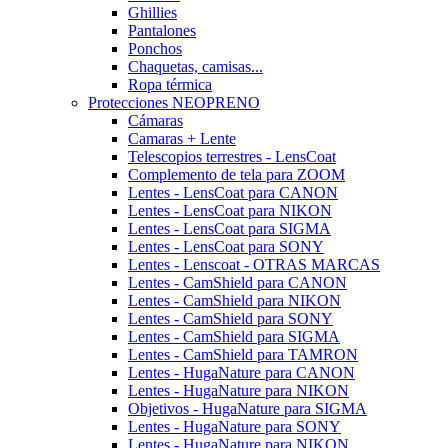
Ghillies
Pantalones
Ponchos
Chaquetas, camisas...
Ropa térmica
Protecciones NEOPRENO
Cámaras
Camaras + Lente
Telescopios terrestres - LensCoat
Complemento de tela para ZOOM
Lentes - LensCoat para CANON
Lentes - LensCoat para NIKON
Lentes - LensCoat para SIGMA
Lentes - LensCoat para SONY
Lentes - Lenscoat - OTRAS MARCAS
Lentes - CamShield para CANON
Lentes - CamShield para NIKON
Lentes - CamShield para SONY
Lentes - CamShield para SIGMA
Lentes - CamShield para TAMRON
Lentes - HugaNature para CANON
Lentes - HugaNature para NIKON
Objetivos - HugaNature para SIGMA
Lentes - HugaNature para SONY
Lentes - HugaNature para NIKON