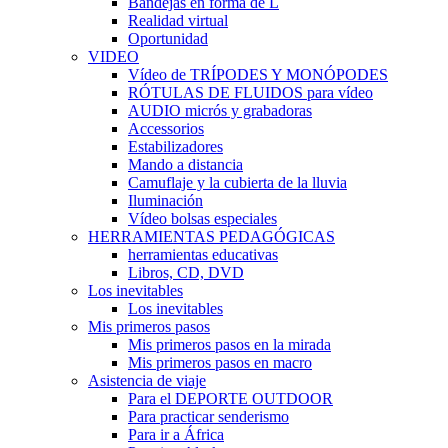
Bandejas en forma de L
Realidad virtual
Oportunidad
VIDEO
Vídeo de TRÍPODES Y MONÓPODES
RÓTULAS DE FLUIDOS para vídeo
AUDIO micrós y grabadoras
Accessorios
Estabilizadores
Mando a distancia
Camuflaje y la cubierta de la lluvia
Iluminación
Vídeo bolsas especiales
HERRAMIENTAS PEDAGÓGICAS
herramientas educativas
Libros, CD, DVD
Los inevitables
Los inevitables
Mis primeros pasos
Mis primeros pasos en la mirada
Mis primeros pasos en macro
Asistencia de viaje
Para el DEPORTE OUTDOOR
Para practicar senderismo
Para ir a África