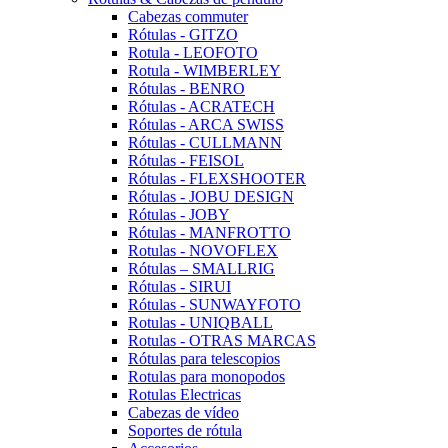
Cabezas commuter
Rótulas - GITZO
Rotula - LEOFOTO
Rotula - WIMBERLEY
Rótulas - BENRO
Rótulas - ACRATECH
Rótulas - ARCA SWISS
Rótulas - CULLMANN
Rótulas - FEISOL
Rótulas - FLEXSHOOTER
Rótulas - JOBU DESIGN
Rótulas - JOBY
Rótulas - MANFROTTO
Rotulas - NOVOFLEX
Rótulas – SMALLRIG
Rótulas - SIRUI
Rótulas - SUNWAYFOTO
Rotulas - UNIQBALL
Rotulas - OTRAS MARCAS
Rótulas para telescopios
Rotulas para monopodos
Rotulas Electricas
Cabezas de vídeo
Soportes de rótula