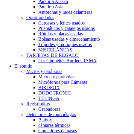
Para ir a Alaska
Para ir a Asia
Antorchas y luces delanteras
Oportunidades
Carcasas y lentes usados
Prismáticos y catalejos usados
Rótulas y placas usadas
Bolsas usadas y almacenamiento
Trípodes y monopies usados
MISCELÁNEAS
TARJETAS DE REGALO
Les Chouettes Burdeos JAMA
El sonido
Micros y parábolas
Micros y parábolas
Micrófonos para Cámaras
BIRDFOX
DODOTRONIC
TELINGA
Registradors
Grabadoras
Detectores de murciélagos
Batbox
cámaras térmicas
Contadores de pases