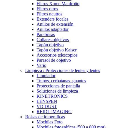
Filtros Xume Manfrotto
Filtros otros
Filtros neutros
Extenders focales
Anillos de extensión
Anillos adaptador
Parabrisas
Collares objetivos
Tapón objetivo
Tapón objetivo Kaiser
Accesorios telescopios
Parasol de objetivo
Vario
Limpieza / Protecciones de lentes y lentes
Limpiador
Trapos, cerbatanas, guantes
Protecciones de pantalla
Soluciones de limpieza
KINETRONICS
LENSPEN
VD DUST
REIDL IMAGING
Bolsas de fotograficas
Mochilas Foto
Mochilas fotográficas (500 a 800 mm)