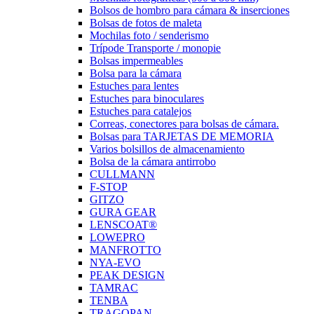
Bolsos de hombro para cámara & inserciones
Bolsas de fotos de maleta
Mochilas foto / senderismo
Trípode Transporte / monopie
Bolsas impermeables
Bolsa para la cámara
Estuches para lentes
Estuches para binoculares
Estuches para catalejos
Correas, conectores para bolsas de cámara.
Bolsas para TARJETAS DE MEMORIA
Varios bolsillos de almacenamiento
Bolsa de la cámara antirrobo
CULLMANN
F-STOP
GITZO
GURA GEAR
LENSCOAT®
LOWEPRO
MANFROTTO
NYA-EVO
PEAK DESIGN
TAMRAC
TENBA
TRAGOPAN