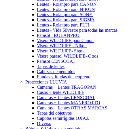
Lentes - Rolanpro para CANON
Lentes - Rolanpro para NIKON
Lentes - Rolanpro para SONY
Lentes - Rolanpro para SIGMA
Lentes - Rolanpro para FUJI
Lentes - Vida Silvestre para todas las marcas
Parasol - ROLANPRO
Visera WILDLIFE para Canon
Visera WILDLIFE - Nikon
Visera WILDLIFE- Sigma
Visera parasol WILDLIFE- Otros
Parasol LENSCOAT
Tapas de lentes
Cabezas de péndulos
Fundas y fundas de neopreno
Protecciones LLUVIA
Camaras + Lentes TRAGOPAN
Casos + lente WILDLIFE
Camaras + Lentes LENSCOAT
Camaras + Lentes MANFROTTO
Camaras + Lentes OTRAS MARCAS
Tapas del objetivos
Capotas semirrígidas OXAZ
Diverso
Rótulas & Cabezas de péndulo