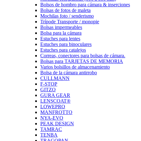
Bolsos de hombro para cámara & inserciones
Bolsas de fotos de maleta
Mochilas foto / senderismo
Trípode Transporte / monopie
Bolsas impermeables
Bolsa para la cámara
Estuches para lentes
Estuches para binoculares
Estuches para catalejos
Correas, conectores para bolsas de cámara.
Bolsas para TARJETAS DE MEMORIA
Varios bolsillos de almacenamiento
Bolsa de la cámara antirrobo
CULLMANN
F-STOP
GITZO
GURA GEAR
LENSCOAT®
LOWEPRO
MANFROTTO
NYA-EVO
PEAK DESIGN
TAMRAC
TENBA
TRAGOPAN