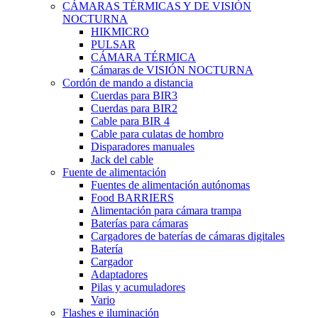
CÁMARAS TÉRMICAS Y DE VISIÓN
NOCTURNA
HIKMICRO
PULSAR
CÁMARA TÉRMICA
Cámaras de VISIÓN NOCTURNA
Cordón de mando a distancia
Cuerdas para BIR3
Cuerdas para BIR2
Cable para BIR 4
Cable para culatas de hombro
Disparadores manuales
Jack del cable
Fuente de alimentación
Fuentes de alimentación autónomas
Food BARRIERS
Alimentación para cámara trampa
Baterías para cámaras
Cargadores de baterías de cámaras digitales
Batería
Cargador
Adaptadores
Pilas y acumuladores
Vario
Flashes e iluminación