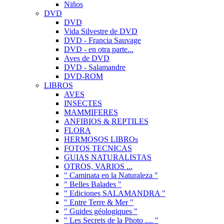
Niños
DVD
DVD
Vida Silvestre de DVD
DVD - Francia Sauvage
DVD - en otra parte...
Aves de DVD
DVD - Salamandre
DVD-ROM
LIBROS
AVES
INSECTES
MAMMIFERES
ANFIBIOS & REPTILES
FLORA
HERMOSOS LIBROs
FOTOS TECNICAS
GUIAS NATURALISTAS
OTROS, VARIOS ...
" Caminata en la Naturaleza "
" Belles Balades "
" Ediciones SALAMANDRA "
" Entre Terre & Mer "
" Guides géologiques "
" Les Secrets de la Photo .... "