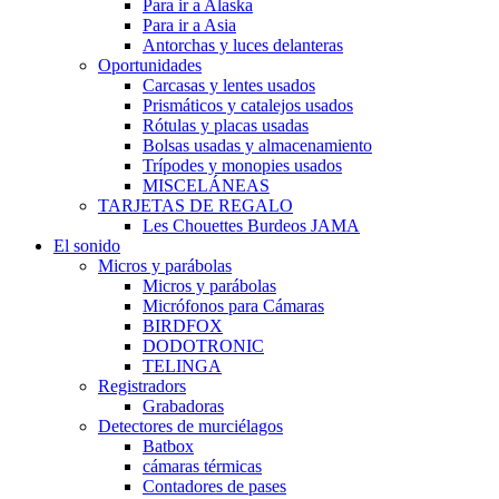
Para ir a Alaska
Para ir a Asia
Antorchas y luces delanteras
Oportunidades
Carcasas y lentes usados
Prismáticos y catalejos usados
Rótulas y placas usadas
Bolsas usadas y almacenamiento
Trípodes y monopies usados
MISCELÁNEAS
TARJETAS DE REGALO
Les Chouettes Burdeos JAMA
El sonido
Micros y parábolas
Micros y parábolas
Micrófonos para Cámaras
BIRDFOX
DODOTRONIC
TELINGA
Registradors
Grabadoras
Detectores de murciélagos
Batbox
cámaras térmicas
Contadores de pases