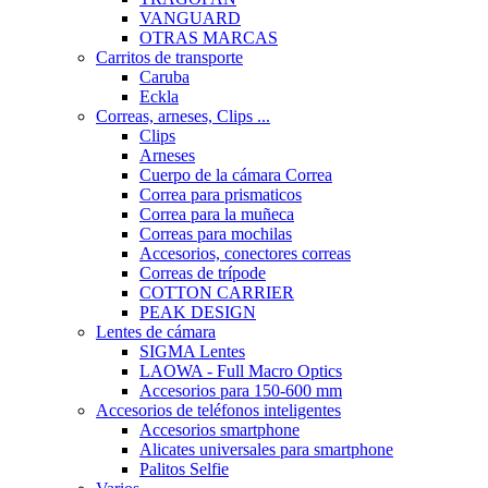
VANGUARD
OTRAS MARCAS
Carritos de transporte
Caruba
Eckla
Correas, arneses, Clips ...
Clips
Arneses
Cuerpo de la cámara Correa
Correa para prismaticos
Correa para la muñeca
Correas para mochilas
Accesorios, conectores correas
Correas de trípode
COTTON CARRIER
PEAK DESIGN
Lentes de cámara
SIGMA Lentes
LAOWA - Full Macro Optics
Accesorios para 150-600 mm
Accesorios de teléfonos inteligentes
Accesorios smartphone
Alicates universales para smartphone
Palitos Selfie