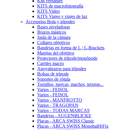
Kits versátiles
KITS de macrofotografía
KITS Video
KITS Viajes y viajes de luz
Accesorios Bola y trípodes
Bases niveladoras
Brazos mágicos
Jaula de la cámara
Collares objetivos
Bandejas en forma de L / L-Brackets
Manijas del objetivo
Protectores de trípode/monópode
Carriles macro
Apoyabrazos para trípodes
Bolsas de trípode
Soportes de rótula
Tornillos, tuercas, machos, terrajas...
Varios - FEISOL
Varios - FEISOL
Varios - MANFROTTO
Varios - TRAGOPAN
Varios - TODAS MARCAS
Bandejas - AUGENBLICKE
Placas - ARCA SWISS Classic
Placas - ARCA SWISS Monoball®Fix