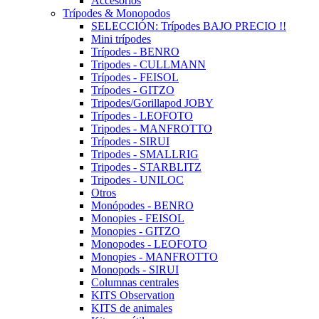
Accesorios
Trípodes & Monopodos
SELECCIÓN: Trípodes BAJO PRECIO !!
Mini trípodes
Trípodes - BENRO
Tripodes - CULLMANN
Trípodes - FEISOL
Trípodes - GITZO
Tripodes/Gorillapod JOBY
Trípodes - LEOFOTO
Tripodes - MANFROTTO
Trípodes - SIRUI
Tripodes - SMALLRIG
Tripodes - STARBLITZ
Tripodes - UNILOC
Otros
Monópodes - BENRO
Monopies - FEISOL
Monopies - GITZO
Monopodes - LEOFOTO
Monopies - MANFROTTO
Monopods - SIRUI
Columnas centrales
KITS Observation
KITS de animales