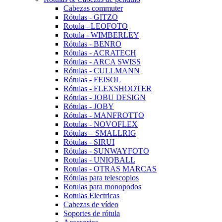
Cabezas commuter
Rótulas - GITZO
Rotula - LEOFOTO
Rotula - WIMBERLEY
Rótulas - BENRO
Rótulas - ACRATECH
Rótulas - ARCA SWISS
Rótulas - CULLMANN
Rótulas - FEISOL
Rótulas - FLEXSHOOTER
Rótulas - JOBU DESIGN
Rótulas - JOBY
Rótulas - MANFROTTO
Rotulas - NOVOFLEX
Rótulas – SMALLRIG
Rótulas - SIRUI
Rótulas - SUNWAYFOTO
Rotulas - UNIQBALL
Rotulas - OTRAS MARCAS
Rótulas para telescopios
Rotulas para monopodos
Rotulas Electricas
Cabezas de vídeo
Soportes de rótula