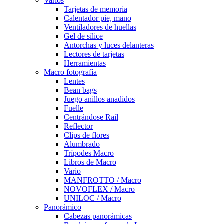
Varios
Tarjetas de memoria
Calentador pie, mano
Ventiladores de huellas
Gel de sílice
Antorchas y luces delanteras
Lectores de tarjetas
Herramientas
Macro fotografía
Lentes
Bean bags
Juego anillos anadidos
Fuelle
Centrándose Rail
Reflector
Clips de flores
Alumbrado
Trípodes Macro
Libros de Macro
Vario
MANFROTTO / Macro
NOVOFLEX / Macro
UNILOC / Macro
Panorámico
Cabezas panorámicas