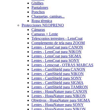
Ghillies
Pantalones
Ponchos
Chaquetas, camisas...
Ropa térmica
Protecciones NEOPRENO
Cámaras
Camaras + Lente
Telescopios terrestres - LensCoat
Complemento de tela para ZOOM
Lentes - LensCoat para CANON
Lentes - LensCoat para NIKON
Lentes - LensCoat para SIGMA
Lentes - LensCoat para SONY
Lentes - Lenscoat - OTRAS MARCAS
Lentes - CamShield para CANON
Lentes - CamShield para NIKON
Lentes - CamShield para SONY
Lentes - CamShield para SIGMA
Lentes - CamShield para TAMRON
Lentes - HugaNature para CANON
Lentes - HugaNature para NIKON
Objetivos - HugaNature para SIGMA
Lentes - HugaNature para SONY
Lentes - HugaNature para NIKON