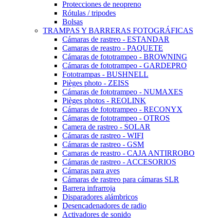
Protecciones de neopreno
Rótulas / tripodes
Bolsas
TRAMPAS Y BARRERAS FOTOGRÁFICAS
Cámaras de rastreo - ESTANDAR
Camaras de reastro - PAQUETE
Cámaras de fototrampeo - BROWNING
Cámaras de fototrampeo - GARDEPRO
Fototrampas - BUSHNELL
Pièges photo - ZEISS
Cámaras de fototrampeo - NUMAXES
Pièges photos - REOLINK
Cámaras de fototrampeo - RECONYX
Cámaras de fototrampeo - OTROS
Camera de rastreo - SOLAR
Cámaras de rastreo - WIFI
Cámaras de rastreo - GSM
Camaras de reastro - CAJA ANTIRROBO
Cámaras de rastreo - ACCESORIOS
Cámaras para aves
Cámaras de rastreo para cámaras SLR
Barrera infrarroja
Disparadores alámbricos
Desencadenadores de radio
Activadores de sonido