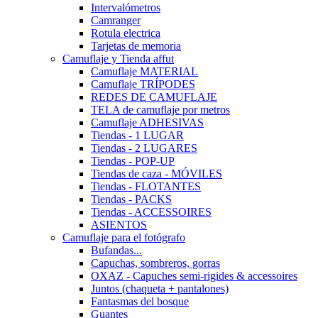
Intervalómetros
Camranger
Rotula electrica
Tarjetas de memoria
Camuflaje y Tienda affut
Camuflaje MATERIAL
Camuflaje TRÍPODES
REDES DE CAMUFLAJE
TELA de camuflaje por metros
Camuflaje ADHESIVAS
Tiendas - 1 LUGAR
Tiendas - 2 LUGARES
Tiendas - POP-UP
Tiendas de caza - MÓVILES
Tiendas - FLOTANTES
Tiendas - PACKS
Tiendas - ACCESSOIRES
ASIENTOS
Camuflaje para el fotógrafo
Bufandas...
Capuchas, sombreros, gorras
OXAZ - Capuches semi-rigides & accessoires
Juntos (chaqueta + pantalones)
Fantasmas del bosque
Guantes