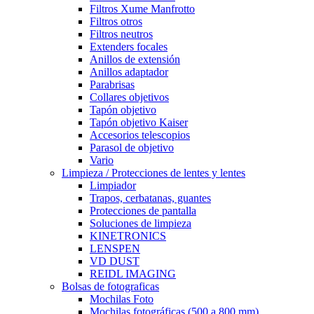
Filtros Xume Manfrotto
Filtros otros
Filtros neutros
Extenders focales
Anillos de extensión
Anillos adaptador
Parabrisas
Collares objetivos
Tapón objetivo
Tapón objetivo Kaiser
Accesorios telescopios
Parasol de objetivo
Vario
Limpieza / Protecciones de lentes y lentes
Limpiador
Trapos, cerbatanas, guantes
Protecciones de pantalla
Soluciones de limpieza
KINETRONICS
LENSPEN
VD DUST
REIDL IMAGING
Bolsas de fotograficas
Mochilas Foto
Mochilas fotográficas (500 a 800 mm)