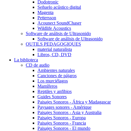
Dodotronic
Señuelo acústico digital
Magenta
Pettersson
Acounect SoundChaser
Wildlife Acoustics
Software de análisis de Ultrasonido
Software de análisis de Ultrasonido
OUTILS PEDAGOGIQUES
material naturalista
Libros, CD, DVD
La biblioteca
CD de audio
Ambientes naturales
Canciones de pájaros
Los murciélagos
Mamíferos
Reptiles y anfibios
Guides Sonores
Paisajes Sonoros - África y Madagascar
Paysages sonores - Amérique
Paisajes Sonoros - Asia y Australia
Paisajes Sonoros - Europa
Paisajes Sonoros - Francia
Paisajes Sonoros - El mundo