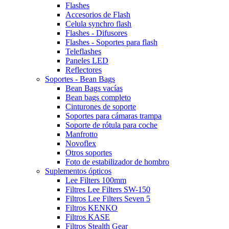
Flashes
Accesorios de Flash
Celula synchro flash
Flashes - Difusores
Flashes - Soportes para flash
Teleflashes
Paneles LED
Reflectores
Soportes - Bean Bags
Bean Bags vacías
Bean bags completo
Cinturones de soporte
Soportes para cámaras trampa
Soporte de rótula para coche
Manfrotto
Novoflex
Otros soportes
Foto de estabilizador de hombro
Suplementos ópticos
Lee Filters 100mm
Filtres Lee Filters SW-150
Filtros Lee Filters Seven 5
Filtros KENKO
Filtros KASE
Filtros Stealth Gear