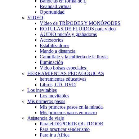
Bandejas en forma de L
Realidad virtual
Oportunidad
VIDEO
Vídeo de TRÍPODES Y MONÓPODES
RÓTULAS DE FLUIDOS para vídeo
AUDIO micrós y grabadoras
Accessorios
Estabilizadores
Mando a distancia
Camuflaje y la cubierta de la lluvia
Iluminación
Vídeo bolsas especiales
HERRAMIENTAS PEDAGÓGICAS
herramientas educativas
Libros, CD, DVD
Los inevitables
Los inevitables
Mis primeros pasos
Mis primeros pasos en la mirada
Mis primeros pasos en macro
Asistencia de viaje
Para el DEPORTE OUTDOOR
Para practicar senderismo
Para ir a África