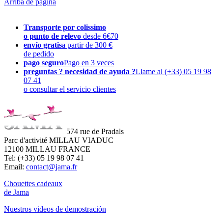
Arriba de página
Transporte por colissimo
o punto de relevo
desde 6€70
envío gratis
a partir de 300 €
de pedido
pago seguro
Pago en 3 veces
preguntas ? necesidad de ayuda ?
Llame al (+33) 05 19 98
07 41
o consultar el servicio clientes
574 rue de Pradals
Parc d'activité MILLAU VIADUC
12100 MILLAU FRANCE
Tel: (+33) 05 19 98 07 41
Email:
contact@jama.fr
Chouettes cadeaux
de Jama
Nuestros videos de demostración