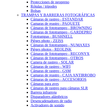
Protecciones de neopreno
Rótulas / tripodes
Bolsas
TRAMPAS Y BARRERAS FOTOGRÁFICAS
Cámaras de rastreo - ESTANDAR
Camaras de reastro - PAQUETE
Cámaras de fototrampeo - BROWNING
Cámaras de fototrampeo - GARDEPRO
Fototrampas - BUSHNELL
Pièges photo - ZEISS
Cámaras de fototrampeo - NUMAXES
Pièges photos - REOLINK
Cámaras de fototrampeo - RECONYX
Cámaras de fototrampeo - OTROS
Camera de rastreo - SOLAR
Cámaras de rastreo - WIFI
Cámaras de rastreo - GSM
Camaras de reastro - CAJA ANTIRROBO
Cámaras de rastreo - ACCESORIOS
Cámaras para aves
Cámaras de rastreo para cámaras SLR
Barrera infrarroja
Disparadores alámbricos
Desencadenadores de radio
Activadores de sonido