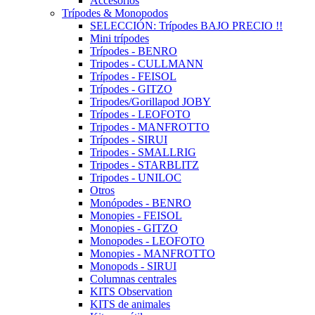
Accesorios
Trípodes & Monopodos
SELECCIÓN: Trípodes BAJO PRECIO !!
Mini trípodes
Trípodes - BENRO
Tripodes - CULLMANN
Trípodes - FEISOL
Trípodes - GITZO
Tripodes/Gorillapod JOBY
Trípodes - LEOFOTO
Tripodes - MANFROTTO
Trípodes - SIRUI
Tripodes - SMALLRIG
Tripodes - STARBLITZ
Tripodes - UNILOC
Otros
Monópodes - BENRO
Monopies - FEISOL
Monopies - GITZO
Monopodes - LEOFOTO
Monopies - MANFROTTO
Monopods - SIRUI
Columnas centrales
KITS Observation
KITS de animales