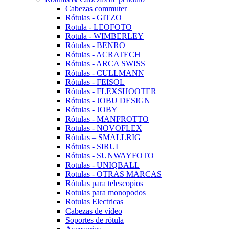
Cabezas commuter
Rótulas - GITZO
Rotula - LEOFOTO
Rotula - WIMBERLEY
Rótulas - BENRO
Rótulas - ACRATECH
Rótulas - ARCA SWISS
Rótulas - CULLMANN
Rótulas - FEISOL
Rótulas - FLEXSHOOTER
Rótulas - JOBU DESIGN
Rótulas - JOBY
Rótulas - MANFROTTO
Rotulas - NOVOFLEX
Rótulas – SMALLRIG
Rótulas - SIRUI
Rótulas - SUNWAYFOTO
Rotulas - UNIQBALL
Rotulas - OTRAS MARCAS
Rótulas para telescopios
Rotulas para monopodos
Rotulas Electricas
Cabezas de vídeo
Soportes de rótula