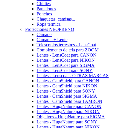
Ghillies
Pantalones
Ponchos
Chaquetas, camisas...
Ropa térmica
Protecciones NEOPRENO
Cámaras
Camaras + Lente
Telescopios terrestres - LensCoat
Complemento de tela para ZOOM
Lentes - LensCoat para CANON
Lentes - LensCoat para NIKON
Lentes - LensCoat para SIGMA
Lentes - LensCoat para SONY
Lentes - Lenscoat - OTRAS MARCAS
Lentes - CamShield para CANON
Lentes - CamShield para NIKON
Lentes - CamShield para SONY
Lentes - CamShield para SIGMA
Lentes - CamShield para TAMRON
Lentes - HugaNature para CANON
Lentes - HugaNature para NIKON
Objetivos - HugaNature para SIGMA
Lentes - HugaNature para SONY
Lentes - HugaNature para NIKON