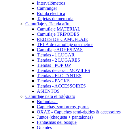
Intervalómetros
Camranger
Rotula electrica
Tarjetas de memoria
Camuflaje y Tienda affut
Camuflaje MATERIAL
Camuflaje TRÍPODES
REDES DE CAMUFLAJE
TELA de camuflaje por metros
Camuflaje ADHESIVAS
Tiendas - 1 LUGAR
Tiendas - 2 LUGARES
Tiendas - POP-UP
Tiendas de caza - MÓVILES
Tiendas - FLOTANTES
Tiendas - PACKS
Tiendas - ACCESSOIRES
ASIENTOS
Camuflaje para el fotógrafo
Bufandas...
Capuchas, sombreros, gorras
OXAZ - Capuches semi-rigides & accessoires
Juntos (chaqueta + pantalones)
Fantasmas del bosque
Guantes