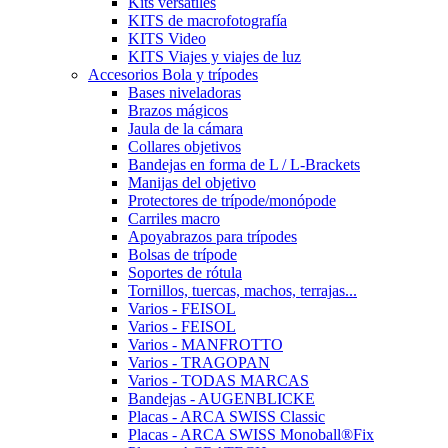
Kits versátiles
KITS de macrofotografía
KITS Video
KITS Viajes y viajes de luz
Accesorios Bola y trípodes
Bases niveladoras
Brazos mágicos
Jaula de la cámara
Collares objetivos
Bandejas en forma de L / L-Brackets
Manijas del objetivo
Protectores de trípode/monópode
Carriles macro
Apoyabrazos para trípodes
Bolsas de trípode
Soportes de rótula
Tornillos, tuercas, machos, terrajas...
Varios - FEISOL
Varios - FEISOL
Varios - MANFROTTO
Varios - TRAGOPAN
Varios - TODAS MARCAS
Bandejas - AUGENBLICKE
Placas - ARCA SWISS Classic
Placas - ARCA SWISS Monoball®Fix