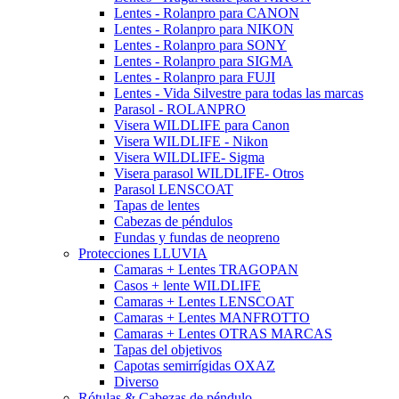
Lentes - Rolanpro para CANON
Lentes - Rolanpro para NIKON
Lentes - Rolanpro para SONY
Lentes - Rolanpro para SIGMA
Lentes - Rolanpro para FUJI
Lentes - Vida Silvestre para todas las marcas
Parasol - ROLANPRO
Visera WILDLIFE para Canon
Visera WILDLIFE - Nikon
Visera WILDLIFE- Sigma
Visera parasol WILDLIFE- Otros
Parasol LENSCOAT
Tapas de lentes
Cabezas de péndulos
Fundas y fundas de neopreno
Protecciones LLUVIA
Camaras + Lentes TRAGOPAN
Casos + lente WILDLIFE
Camaras + Lentes LENSCOAT
Camaras + Lentes MANFROTTO
Camaras + Lentes OTRAS MARCAS
Tapas del objetivos
Capotas semirrígidas OXAZ
Diverso
Rótulas & Cabezas de péndulo