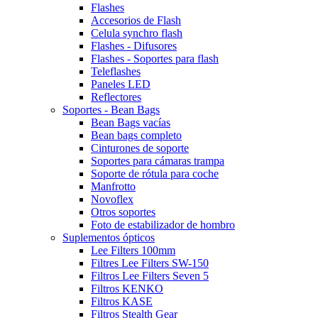
Flashes
Accesorios de Flash
Celula synchro flash
Flashes - Difusores
Flashes - Soportes para flash
Teleflashes
Paneles LED
Reflectores
Soportes - Bean Bags
Bean Bags vacías
Bean bags completo
Cinturones de soporte
Soportes para cámaras trampa
Soporte de rótula para coche
Manfrotto
Novoflex
Otros soportes
Foto de estabilizador de hombro
Suplementos ópticos
Lee Filters 100mm
Filtres Lee Filters SW-150
Filtros Lee Filters Seven 5
Filtros KENKO
Filtros KASE
Filtros Stealth Gear