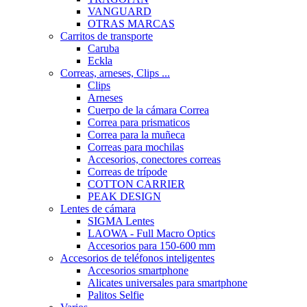
VANGUARD
OTRAS MARCAS
Carritos de transporte
Caruba
Eckla
Correas, arneses, Clips ...
Clips
Arneses
Cuerpo de la cámara Correa
Correa para prismaticos
Correa para la muñeca
Correas para mochilas
Accesorios, conectores correas
Correas de trípode
COTTON CARRIER
PEAK DESIGN
Lentes de cámara
SIGMA Lentes
LAOWA - Full Macro Optics
Accesorios para 150-600 mm
Accesorios de teléfonos inteligentes
Accesorios smartphone
Alicates universales para smartphone
Palitos Selfie