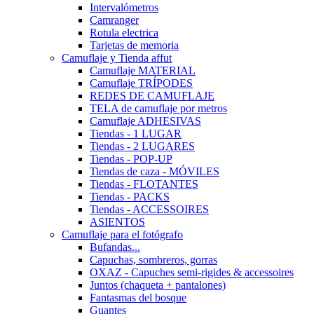
Intervalómetros
Camranger
Rotula electrica
Tarjetas de memoria
Camuflaje y Tienda affut
Camuflaje MATERIAL
Camuflaje TRÍPODES
REDES DE CAMUFLAJE
TELA de camuflaje por metros
Camuflaje ADHESIVAS
Tiendas - 1 LUGAR
Tiendas - 2 LUGARES
Tiendas - POP-UP
Tiendas de caza - MÓVILES
Tiendas - FLOTANTES
Tiendas - PACKS
Tiendas - ACCESSOIRES
ASIENTOS
Camuflaje para el fotógrafo
Bufandas...
Capuchas, sombreros, gorras
OXAZ - Capuches semi-rigides & accessoires
Juntos (chaqueta + pantalones)
Fantasmas del bosque
Guantes