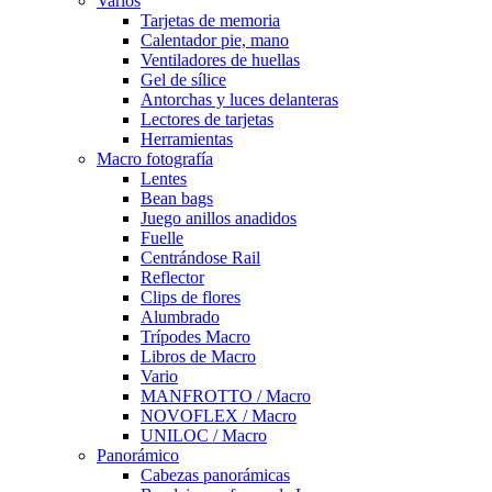
Varios
Tarjetas de memoria
Calentador pie, mano
Ventiladores de huellas
Gel de sílice
Antorchas y luces delanteras
Lectores de tarjetas
Herramientas
Macro fotografía
Lentes
Bean bags
Juego anillos anadidos
Fuelle
Centrándose Rail
Reflector
Clips de flores
Alumbrado
Trípodes Macro
Libros de Macro
Vario
MANFROTTO / Macro
NOVOFLEX / Macro
UNILOC / Macro
Panorámico
Cabezas panorámicas