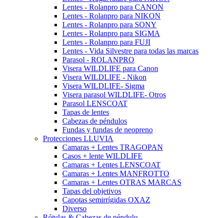
Lentes - Rolanpro para CANON
Lentes - Rolanpro para NIKON
Lentes - Rolanpro para SONY
Lentes - Rolanpro para SIGMA
Lentes - Rolanpro para FUJI
Lentes - Vida Silvestre para todas las marcas
Parasol - ROLANPRO
Visera WILDLIFE para Canon
Visera WILDLIFE - Nikon
Visera WILDLIFE- Sigma
Visera parasol WILDLIFE- Otros
Parasol LENSCOAT
Tapas de lentes
Cabezas de péndulos
Fundas y fundas de neopreno
Protecciones LLUVIA
Camaras + Lentes TRAGOPAN
Casos + lente WILDLIFE
Camaras + Lentes LENSCOAT
Camaras + Lentes MANFROTTO
Camaras + Lentes OTRAS MARCAS
Tapas del objetivos
Capotas semirrígidas OXAZ
Diverso
Rótulas & Cabezas de péndulo