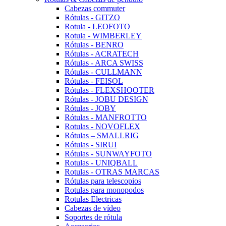
Cabezas commuter
Rótulas - GITZO
Rotula - LEOFOTO
Rotula - WIMBERLEY
Rótulas - BENRO
Rótulas - ACRATECH
Rótulas - ARCA SWISS
Rótulas - CULLMANN
Rótulas - FEISOL
Rótulas - FLEXSHOOTER
Rótulas - JOBU DESIGN
Rótulas - JOBY
Rótulas - MANFROTTO
Rotulas - NOVOFLEX
Rótulas – SMALLRIG
Rótulas - SIRUI
Rótulas - SUNWAYFOTO
Rotulas - UNIQBALL
Rotulas - OTRAS MARCAS
Rótulas para telescopios
Rotulas para monopodos
Rotulas Electricas
Cabezas de vídeo
Soportes de rótula