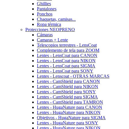
Ghillies
Pantalones
Ponchos
Chaquetas, camisas...
Ropa térmica
Protecciones NEOPRENO
Cámaras
Camaras + Lente
Telescopios terrestres - LensCoat
Complemento de tela para ZOOM
Lentes - LensCoat para CANON
Lentes - LensCoat para NIKON
Lentes - LensCoat para SIGMA
Lentes - LensCoat para SONY
Lentes - Lenscoat - OTRAS MARCAS
Lentes - CamShield para CANON
Lentes - CamShield para NIKON
Lentes - CamShield para SONY
Lentes - CamShield para SIGMA
Lentes - CamShield para TAMRON
Lentes - HugaNature para CANON
Lentes - HugaNature para NIKON
Objetivos - HugaNature para SIGMA
Lentes - HugaNature para SONY
Lentes - HugaNature para NIKON