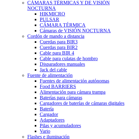
CÁMARAS TÉRMICAS Y DE VISIÓN
NOCTURNA
HIKMICRO
PULSAR
CÁMARA TÉRMICA
Cámaras de VISIÓN NOCTURNA
Cordón de mando a distancia
Cuerdas para BIR3
Cuerdas para BIR2
Cable para BIR 4
Cable para culatas de hombro
Disparadores manuales
Jack del cable
Fuente de alimentación
Fuentes de alimentación autónomas
Food BARRIERS
Alimentación para cámara trampa
Baterías para cámaras
Cargadores de baterías de cámaras digitales
Batería
Cargador
Adaptadores
Pilas y acumuladores
Vario
Flashes e iluminación