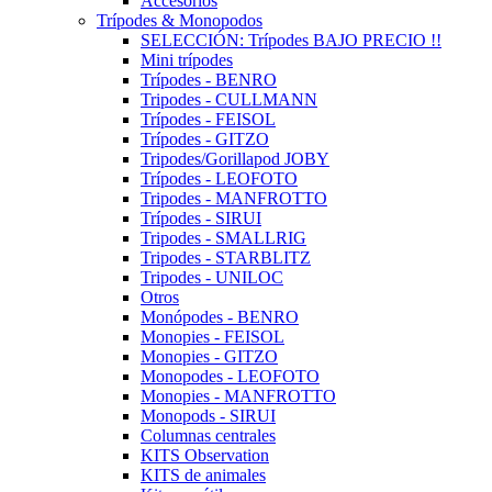
Accesorios
Trípodes & Monopodos
SELECCIÓN: Trípodes BAJO PRECIO !!
Mini trípodes
Trípodes - BENRO
Tripodes - CULLMANN
Trípodes - FEISOL
Trípodes - GITZO
Tripodes/Gorillapod JOBY
Trípodes - LEOFOTO
Tripodes - MANFROTTO
Trípodes - SIRUI
Tripodes - SMALLRIG
Tripodes - STARBLITZ
Tripodes - UNILOC
Otros
Monópodes - BENRO
Monopies - FEISOL
Monopies - GITZO
Monopodes - LEOFOTO
Monopies - MANFROTTO
Monopods - SIRUI
Columnas centrales
KITS Observation
KITS de animales