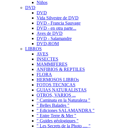
Niños
DVD
DVD
Vida Silvestre de DVD
DVD - Francia Sauvage
DVD - en otra parte...
Aves de DVD
DVD - Salamandre
DVD-ROM
LIBROS
AVES
INSECTES
MAMMIFERES
ANFIBIOS & REPTILES
FLORA
HERMOSOS LIBROs
FOTOS TECNICAS
GUIAS NATURALISTAS
OTROS, VARIOS ...
" Caminata en la Naturaleza "
" Belles Balades "
" Ediciones SALAMANDRA "
" Entre Terre & Mer "
" Guides géologiques "
" Les Secrets de la Photo .... "