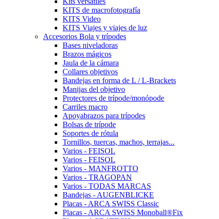
Kits versátiles
KITS de macrofotografía
KITS Video
KITS Viajes y viajes de luz
Accesorios Bola y trípodes
Bases niveladoras
Brazos mágicos
Jaula de la cámara
Collares objetivos
Bandejas en forma de L / L-Brackets
Manijas del objetivo
Protectores de trípode/monópode
Carriles macro
Apoyabrazos para trípodes
Bolsas de trípode
Soportes de rótula
Tornillos, tuercas, machos, terrajas...
Varios - FEISOL
Varios - FEISOL
Varios - MANFROTTO
Varios - TRAGOPAN
Varios - TODAS MARCAS
Bandejas - AUGENBLICKE
Placas - ARCA SWISS Classic
Placas - ARCA SWISS Monoball®Fix