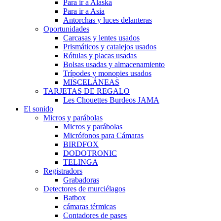
Para ir a Alaska
Para ir a Asia
Antorchas y luces delanteras
Oportunidades
Carcasas y lentes usados
Prismáticos y catalejos usados
Rótulas y placas usadas
Bolsas usadas y almacenamiento
Trípodes y monopies usados
MISCELÁNEAS
TARJETAS DE REGALO
Les Chouettes Burdeos JAMA
El sonido
Micros y parábolas
Micros y parábolas
Micrófonos para Cámaras
BIRDFOX
DODOTRONIC
TELINGA
Registradors
Grabadoras
Detectores de murciélagos
Batbox
cámaras térmicas
Contadores de pases