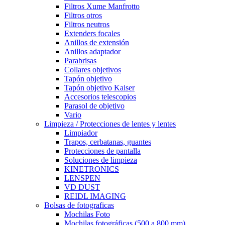
Filtros Xume Manfrotto
Filtros otros
Filtros neutros
Extenders focales
Anillos de extensión
Anillos adaptador
Parabrisas
Collares objetivos
Tapón objetivo
Tapón objetivo Kaiser
Accesorios telescopios
Parasol de objetivo
Vario
Limpieza / Protecciones de lentes y lentes
Limpiador
Trapos, cerbatanas, guantes
Protecciones de pantalla
Soluciones de limpieza
KINETRONICS
LENSPEN
VD DUST
REIDL IMAGING
Bolsas de fotograficas
Mochilas Foto
Mochilas fotográficas (500 a 800 mm)