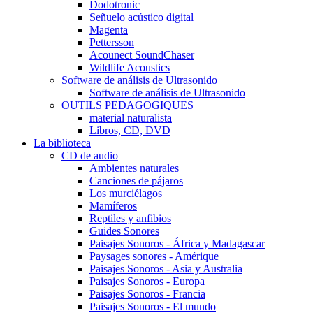
Dodotronic
Señuelo acústico digital
Magenta
Pettersson
Acounect SoundChaser
Wildlife Acoustics
Software de análisis de Ultrasonido
Software de análisis de Ultrasonido
OUTILS PEDAGOGIQUES
material naturalista
Libros, CD, DVD
La biblioteca
CD de audio
Ambientes naturales
Canciones de pájaros
Los murciélagos
Mamíferos
Reptiles y anfibios
Guides Sonores
Paisajes Sonoros - África y Madagascar
Paysages sonores - Amérique
Paisajes Sonoros - Asia y Australia
Paisajes Sonoros - Europa
Paisajes Sonoros - Francia
Paisajes Sonoros - El mundo