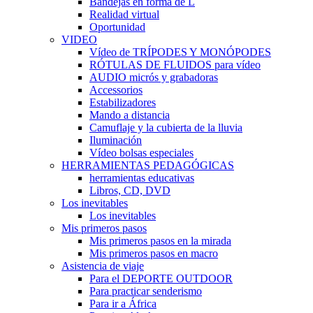
Bandejas en forma de L
Realidad virtual
Oportunidad
VIDEO
Vídeo de TRÍPODES Y MONÓPODES
RÓTULAS DE FLUIDOS para vídeo
AUDIO micrós y grabadoras
Accessorios
Estabilizadores
Mando a distancia
Camuflaje y la cubierta de la lluvia
Iluminación
Vídeo bolsas especiales
HERRAMIENTAS PEDAGÓGICAS
herramientas educativas
Libros, CD, DVD
Los inevitables
Los inevitables
Mis primeros pasos
Mis primeros pasos en la mirada
Mis primeros pasos en macro
Asistencia de viaje
Para el DEPORTE OUTDOOR
Para practicar senderismo
Para ir a África