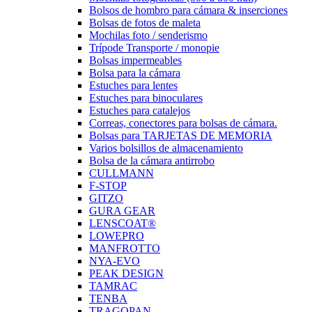
Bolsos de hombro para cámara & inserciones
Bolsas de fotos de maleta
Mochilas foto / senderismo
Trípode Transporte / monopie
Bolsas impermeables
Bolsa para la cámara
Estuches para lentes
Estuches para binoculares
Estuches para catalejos
Correas, conectores para bolsas de cámara.
Bolsas para TARJETAS DE MEMORIA
Varios bolsillos de almacenamiento
Bolsa de la cámara antirrobo
CULLMANN
F-STOP
GITZO
GURA GEAR
LENSCOAT®
LOWEPRO
MANFROTTO
NYA-EVO
PEAK DESIGN
TAMRAC
TENBA
TRAGOPAN