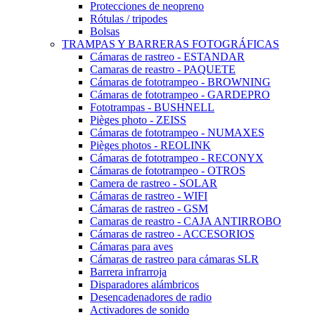
Protecciones de neopreno
Rótulas / tripodes
Bolsas
TRAMPAS Y BARRERAS FOTOGRÁFICAS
Cámaras de rastreo - ESTANDAR
Camaras de reastro - PAQUETE
Cámaras de fototrampeo - BROWNING
Cámaras de fototrampeo - GARDEPRO
Fototrampas - BUSHNELL
Pièges photo - ZEISS
Cámaras de fototrampeo - NUMAXES
Pièges photos - REOLINK
Cámaras de fototrampeo - RECONYX
Cámaras de fototrampeo - OTROS
Camera de rastreo - SOLAR
Cámaras de rastreo - WIFI
Cámaras de rastreo - GSM
Camaras de reastro - CAJA ANTIRROBO
Cámaras de rastreo - ACCESORIOS
Cámaras para aves
Cámaras de rastreo para cámaras SLR
Barrera infrarroja
Disparadores alámbricos
Desencadenadores de radio
Activadores de sonido