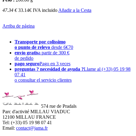
47.34 €
33.14€ IVA incluido
Añadir a la Cesta
Arriba de página
Transporte por colissimo
o punto de relevo
desde 6€70
envío gratis
a partir de 300 €
de pedido
pago seguro
Pago en 3 veces
preguntas ? necesidad de ayuda ?
Llame al (+33) 05 19 98
07 41
o consultar el servicio clientes
574 rue de Pradals
Parc d'activité MILLAU VIADUC
12100 MILLAU FRANCE
Tel: (+33) 05 19 98 07 41
Email:
contact@jama.fr