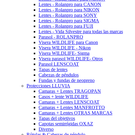
Lentes - Rolanpro para CANON
Lentes - Rolanpro para NIKON
Lentes - Rolanpro para SONY
Lentes - Rolanpro para SIGMA
Lentes - Rolanpro para FUJI
Lentes - Vida Silvestre para todas las marcas
Parasol - ROLANPRO
Visera WILDLIFE para Canon
Visera WILDLIFE - Nikon
Visera WILDLIFE- Sigma
Visera parasol WILDLIFE- Otros
Parasol LENSCOAT
Tapas de lentes
Cabezas de péndulos
Fundas y fundas de neopreno
Protecciones LLUVIA
Camaras + Lentes TRAGOPAN
Casos + lente WILDLIFE
Camaras + Lentes LENSCOAT
Camaras + Lentes MANFROTTO
Camaras + Lentes OTRAS MARCAS
Tapas del objetivos
Capotas semirrígidas OXAZ
Diverso
Rótulas & Cabezas de péndulo