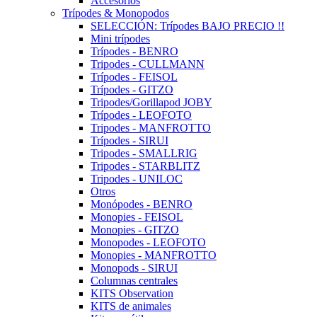
Accesorios
Trípodes & Monopodos
SELECCIÓN: Trípodes BAJO PRECIO !!
Mini trípodes
Trípodes - BENRO
Tripodes - CULLMANN
Trípodes - FEISOL
Trípodes - GITZO
Tripodes/Gorillapod JOBY
Trípodes - LEOFOTO
Tripodes - MANFROTTO
Trípodes - SIRUI
Tripodes - SMALLRIG
Tripodes - STARBLITZ
Tripodes - UNILOC
Otros
Monópodes - BENRO
Monopies - FEISOL
Monopies - GITZO
Monopodes - LEOFOTO
Monopies - MANFROTTO
Monopods - SIRUI
Columnas centrales
KITS Observation
KITS de animales