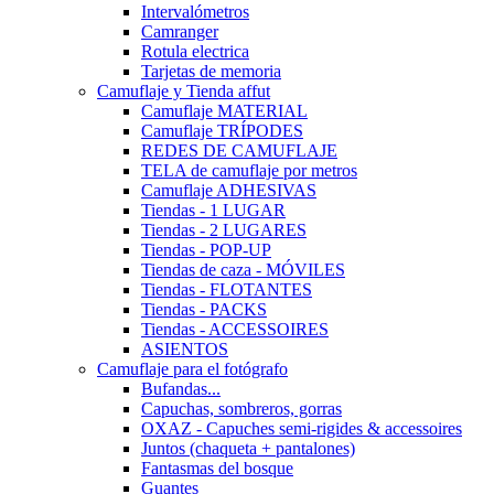
Intervalómetros
Camranger
Rotula electrica
Tarjetas de memoria
Camuflaje y Tienda affut
Camuflaje MATERIAL
Camuflaje TRÍPODES
REDES DE CAMUFLAJE
TELA de camuflaje por metros
Camuflaje ADHESIVAS
Tiendas - 1 LUGAR
Tiendas - 2 LUGARES
Tiendas - POP-UP
Tiendas de caza - MÓVILES
Tiendas - FLOTANTES
Tiendas - PACKS
Tiendas - ACCESSOIRES
ASIENTOS
Camuflaje para el fotógrafo
Bufandas...
Capuchas, sombreros, gorras
OXAZ - Capuches semi-rigides & accessoires
Juntos (chaqueta + pantalones)
Fantasmas del bosque
Guantes