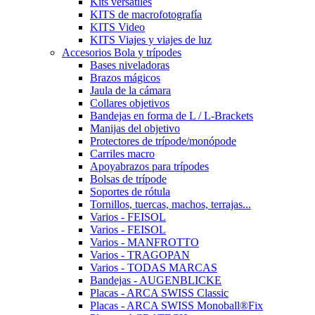
Kits versátiles
KITS de macrofotografía
KITS Video
KITS Viajes y viajes de luz
Accesorios Bola y trípodes
Bases niveladoras
Brazos mágicos
Jaula de la cámara
Collares objetivos
Bandejas en forma de L / L-Brackets
Manijas del objetivo
Protectores de trípode/monópode
Carriles macro
Apoyabrazos para trípodes
Bolsas de trípode
Soportes de rótula
Tornillos, tuercas, machos, terrajas...
Varios - FEISOL
Varios - FEISOL
Varios - MANFROTTO
Varios - TRAGOPAN
Varios - TODAS MARCAS
Bandejas - AUGENBLICKE
Placas - ARCA SWISS Classic
Placas - ARCA SWISS Monoball®Fix