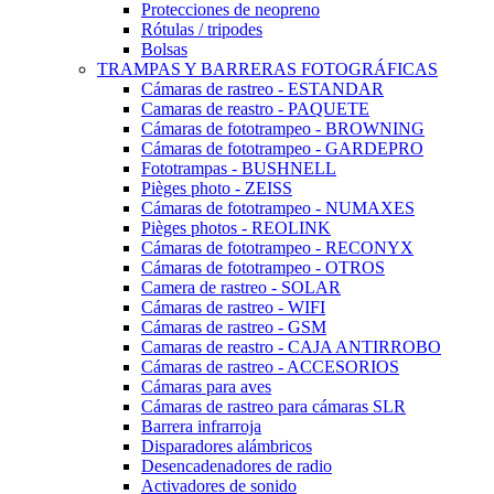
Protecciones de neopreno
Rótulas / tripodes
Bolsas
TRAMPAS Y BARRERAS FOTOGRÁFICAS
Cámaras de rastreo - ESTANDAR
Camaras de reastro - PAQUETE
Cámaras de fototrampeo - BROWNING
Cámaras de fototrampeo - GARDEPRO
Fototrampas - BUSHNELL
Pièges photo - ZEISS
Cámaras de fototrampeo - NUMAXES
Pièges photos - REOLINK
Cámaras de fototrampeo - RECONYX
Cámaras de fototrampeo - OTROS
Camera de rastreo - SOLAR
Cámaras de rastreo - WIFI
Cámaras de rastreo - GSM
Camaras de reastro - CAJA ANTIRROBO
Cámaras de rastreo - ACCESORIOS
Cámaras para aves
Cámaras de rastreo para cámaras SLR
Barrera infrarroja
Disparadores alámbricos
Desencadenadores de radio
Activadores de sonido