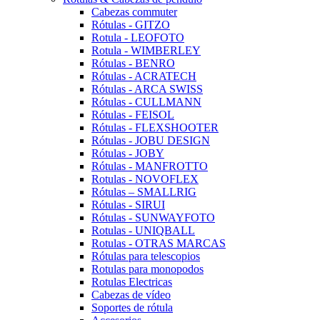
Cabezas commuter
Rótulas - GITZO
Rotula - LEOFOTO
Rotula - WIMBERLEY
Rótulas - BENRO
Rótulas - ACRATECH
Rótulas - ARCA SWISS
Rótulas - CULLMANN
Rótulas - FEISOL
Rótulas - FLEXSHOOTER
Rótulas - JOBU DESIGN
Rótulas - JOBY
Rótulas - MANFROTTO
Rotulas - NOVOFLEX
Rótulas – SMALLRIG
Rótulas - SIRUI
Rótulas - SUNWAYFOTO
Rotulas - UNIQBALL
Rotulas - OTRAS MARCAS
Rótulas para telescopios
Rotulas para monopodos
Rotulas Electricas
Cabezas de vídeo
Soportes de rótula