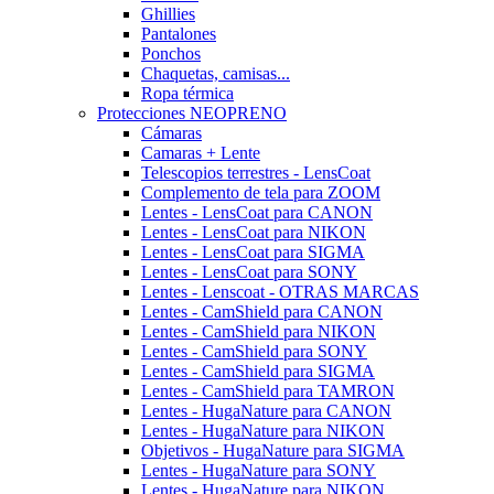
Ghillies
Pantalones
Ponchos
Chaquetas, camisas...
Ropa térmica
Protecciones NEOPRENO
Cámaras
Camaras + Lente
Telescopios terrestres - LensCoat
Complemento de tela para ZOOM
Lentes - LensCoat para CANON
Lentes - LensCoat para NIKON
Lentes - LensCoat para SIGMA
Lentes - LensCoat para SONY
Lentes - Lenscoat - OTRAS MARCAS
Lentes - CamShield para CANON
Lentes - CamShield para NIKON
Lentes - CamShield para SONY
Lentes - CamShield para SIGMA
Lentes - CamShield para TAMRON
Lentes - HugaNature para CANON
Lentes - HugaNature para NIKON
Objetivos - HugaNature para SIGMA
Lentes - HugaNature para SONY
Lentes - HugaNature para NIKON