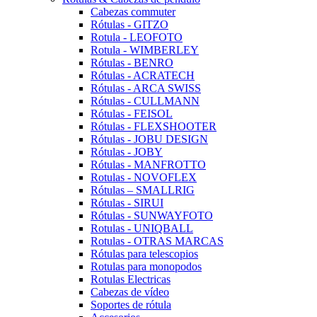
Cabezas commuter
Rótulas - GITZO
Rotula - LEOFOTO
Rotula - WIMBERLEY
Rótulas - BENRO
Rótulas - ACRATECH
Rótulas - ARCA SWISS
Rótulas - CULLMANN
Rótulas - FEISOL
Rótulas - FLEXSHOOTER
Rótulas - JOBU DESIGN
Rótulas - JOBY
Rótulas - MANFROTTO
Rotulas - NOVOFLEX
Rótulas – SMALLRIG
Rótulas - SIRUI
Rótulas - SUNWAYFOTO
Rotulas - UNIQBALL
Rotulas - OTRAS MARCAS
Rótulas para telescopios
Rotulas para monopodos
Rotulas Electricas
Cabezas de vídeo
Soportes de rótula