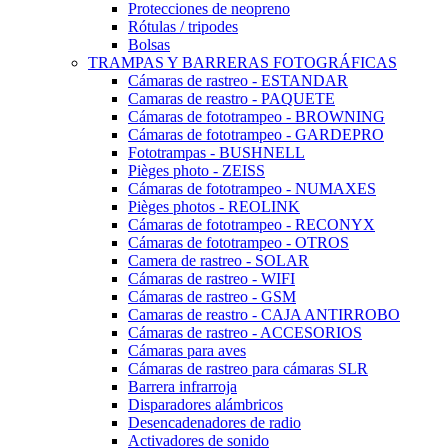
Protecciones de neopreno
Rótulas / tripodes
Bolsas
TRAMPAS Y BARRERAS FOTOGRÁFICAS
Cámaras de rastreo - ESTANDAR
Camaras de reastro - PAQUETE
Cámaras de fototrampeo - BROWNING
Cámaras de fototrampeo - GARDEPRO
Fototrampas - BUSHNELL
Pièges photo - ZEISS
Cámaras de fototrampeo - NUMAXES
Pièges photos - REOLINK
Cámaras de fototrampeo - RECONYX
Cámaras de fototrampeo - OTROS
Camera de rastreo - SOLAR
Cámaras de rastreo - WIFI
Cámaras de rastreo - GSM
Camaras de reastro - CAJA ANTIRROBO
Cámaras de rastreo - ACCESORIOS
Cámaras para aves
Cámaras de rastreo para cámaras SLR
Barrera infrarroja
Disparadores alámbricos
Desencadenadores de radio
Activadores de sonido