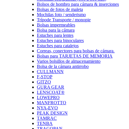
Bolsos de hombro para cámara & inserciones
Bolsas de fotos de maleta
Mochilas foto / senderismo
Trípode Transporte / monopie
Bolsas impermeables
Bolsa para la cámara
Estuches para lentes
Estuches para binoculares
Estuches para catalejos
Correas, conectores para bolsas de cámara.
Bolsas para TARJETAS DE MEMORIA
Varios bolsillos de almacenamiento
Bolsa de la cámara antirrobo
CULLMANN
F-STOP
GITZO
GURA GEAR
LENSCOAT®
LOWEPRO
MANFROTTO
NYA-EVO
PEAK DESIGN
TAMRAC
TENBA
TRAGOPAN