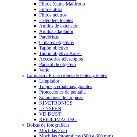
Filtros Xume Manfrotto
Filtros otros
Filtros neutros
Extenders focales
Anillos de extensión
Anillos adaptador
Parabrisas
Collares objetivos
Tapón objetivo
Tapón objetivo Kaiser
Accesorios telescopios
Parasol de objetivo
Vario
Limpieza / Protecciones de lentes y lentes
Limpiador
Trapos, cerbatanas, guantes
Protecciones de pantalla
Soluciones de limpieza
KINETRONICS
LENSPEN
VD DUST
REIDL IMAGING
Bolsas de fotograficas
Mochilas Foto
Mochilas fotográficas (500 a 800 mm)