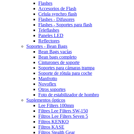
Flashes
Accesorios de Flash
Celula synchro flash
Flashes - Difusores
Flashes - Soportes para flash
Teleflashes
Paneles LED
Reflectores
Soportes - Bean Bags
Bean Bags vacías
Bean bags completo
Cinturones de soporte
Soportes para cámaras trampa
Soporte de rótula para coche
Manfrotto
Novoflex
Otros soportes
Foto de estabilizador de hombro
Suplementos ópticos
Lee Filters 100mm
Filtres Lee Filters SW-150
Filtros Lee Filters Seven 5
Filtros KENKO
Filtros KASE
Filtros Stealth Gear