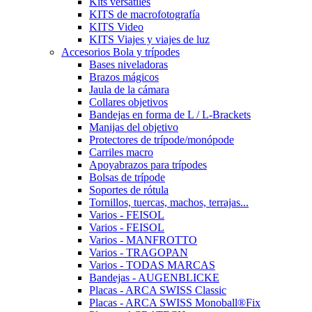
Kits versátiles
KITS de macrofotografía
KITS Video
KITS Viajes y viajes de luz
Accesorios Bola y trípodes
Bases niveladoras
Brazos mágicos
Jaula de la cámara
Collares objetivos
Bandejas en forma de L / L-Brackets
Manijas del objetivo
Protectores de trípode/monópode
Carriles macro
Apoyabrazos para trípodes
Bolsas de trípode
Soportes de rótula
Tornillos, tuercas, machos, terrajas...
Varios - FEISOL
Varios - FEISOL
Varios - MANFROTTO
Varios - TRAGOPAN
Varios - TODAS MARCAS
Bandejas - AUGENBLICKE
Placas - ARCA SWISS Classic
Placas - ARCA SWISS Monoball®Fix