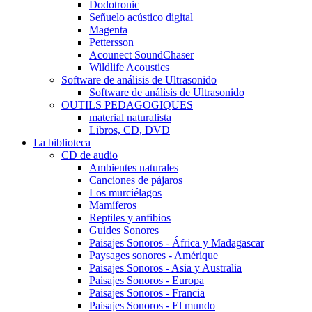
Dodotronic
Señuelo acústico digital
Magenta
Pettersson
Acounect SoundChaser
Wildlife Acoustics
Software de análisis de Ultrasonido
Software de análisis de Ultrasonido
OUTILS PEDAGOGIQUES
material naturalista
Libros, CD, DVD
La biblioteca
CD de audio
Ambientes naturales
Canciones de pájaros
Los murciélagos
Mamíferos
Reptiles y anfibios
Guides Sonores
Paisajes Sonoros - África y Madagascar
Paysages sonores - Amérique
Paisajes Sonoros - Asia y Australia
Paisajes Sonoros - Europa
Paisajes Sonoros - Francia
Paisajes Sonoros - El mundo