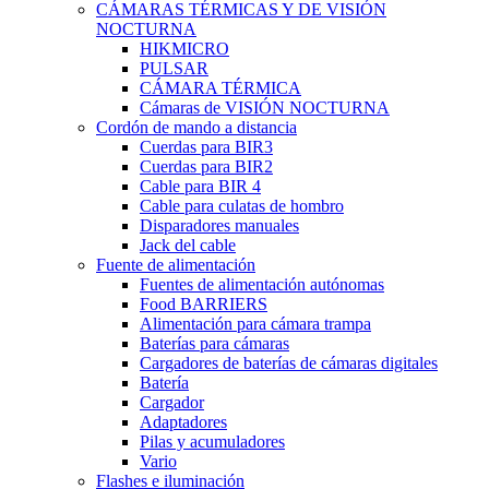
CÁMARAS TÉRMICAS Y DE VISIÓN
NOCTURNA
HIKMICRO
PULSAR
CÁMARA TÉRMICA
Cámaras de VISIÓN NOCTURNA
Cordón de mando a distancia
Cuerdas para BIR3
Cuerdas para BIR2
Cable para BIR 4
Cable para culatas de hombro
Disparadores manuales
Jack del cable
Fuente de alimentación
Fuentes de alimentación autónomas
Food BARRIERS
Alimentación para cámara trampa
Baterías para cámaras
Cargadores de baterías de cámaras digitales
Batería
Cargador
Adaptadores
Pilas y acumuladores
Vario
Flashes e iluminación