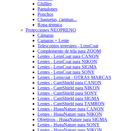
Ghillies
Pantalones
Ponchos
Chaquetas, camisas...
Ropa térmica
Protecciones NEOPRENO
Cámaras
Camaras + Lente
Telescopios terrestres - LensCoat
Complemento de tela para ZOOM
Lentes - LensCoat para CANON
Lentes - LensCoat para NIKON
Lentes - LensCoat para SIGMA
Lentes - LensCoat para SONY
Lentes - Lenscoat - OTRAS MARCAS
Lentes - CamShield para CANON
Lentes - CamShield para NIKON
Lentes - CamShield para SONY
Lentes - CamShield para SIGMA
Lentes - CamShield para TAMRON
Lentes - HugaNature para CANON
Lentes - HugaNature para NIKON
Objetivos - HugaNature para SIGMA
Lentes - HugaNature para SONY
Lentes - HugaNature para NIKON