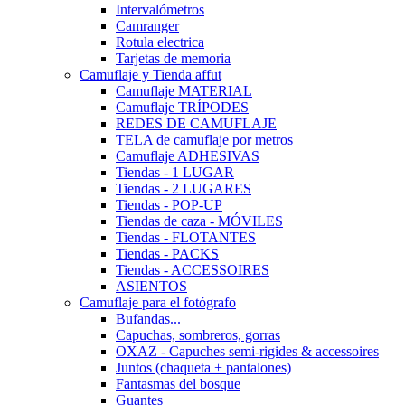
Intervalómetros
Camranger
Rotula electrica
Tarjetas de memoria
Camuflaje y Tienda affut
Camuflaje MATERIAL
Camuflaje TRÍPODES
REDES DE CAMUFLAJE
TELA de camuflaje por metros
Camuflaje ADHESIVAS
Tiendas - 1 LUGAR
Tiendas - 2 LUGARES
Tiendas - POP-UP
Tiendas de caza - MÓVILES
Tiendas - FLOTANTES
Tiendas - PACKS
Tiendas - ACCESSOIRES
ASIENTOS
Camuflaje para el fotógrafo
Bufandas...
Capuchas, sombreros, gorras
OXAZ - Capuches semi-rigides & accessoires
Juntos (chaqueta + pantalones)
Fantasmas del bosque
Guantes