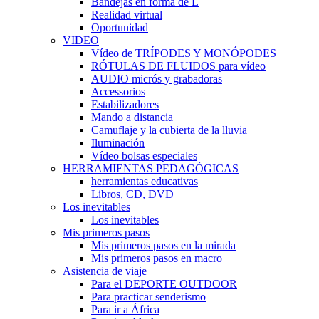
Bandejas en forma de L
Realidad virtual
Oportunidad
VIDEO
Vídeo de TRÍPODES Y MONÓPODES
RÓTULAS DE FLUIDOS para vídeo
AUDIO micrós y grabadoras
Accessorios
Estabilizadores
Mando a distancia
Camuflaje y la cubierta de la lluvia
Iluminación
Vídeo bolsas especiales
HERRAMIENTAS PEDAGÓGICAS
herramientas educativas
Libros, CD, DVD
Los inevitables
Los inevitables
Mis primeros pasos
Mis primeros pasos en la mirada
Mis primeros pasos en macro
Asistencia de viaje
Para el DEPORTE OUTDOOR
Para practicar senderismo
Para ir a África