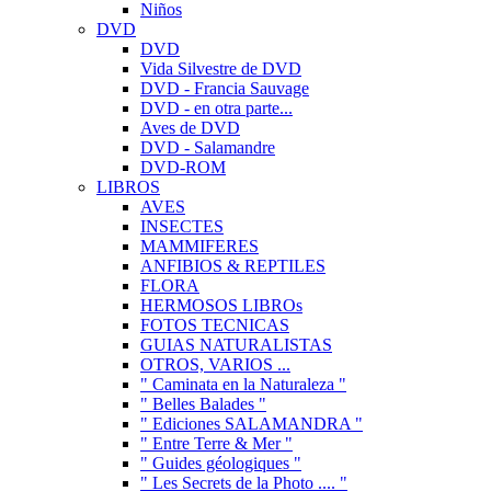
Niños
DVD
DVD
Vida Silvestre de DVD
DVD - Francia Sauvage
DVD - en otra parte...
Aves de DVD
DVD - Salamandre
DVD-ROM
LIBROS
AVES
INSECTES
MAMMIFERES
ANFIBIOS & REPTILES
FLORA
HERMOSOS LIBROs
FOTOS TECNICAS
GUIAS NATURALISTAS
OTROS, VARIOS ...
" Caminata en la Naturaleza "
" Belles Balades "
" Ediciones SALAMANDRA "
" Entre Terre & Mer "
" Guides géologiques "
" Les Secrets de la Photo .... "