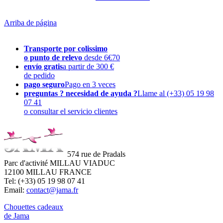
Arriba de página
Transporte por colissimo
o punto de relevo
desde 6€70
envío gratis
a partir de 300 €
de pedido
pago seguro
Pago en 3 veces
preguntas ? necesidad de ayuda ?
Llame al (+33) 05 19 98
07 41
o consultar el servicio clientes
574 rue de Pradals
Parc d'activité MILLAU VIADUC
12100 MILLAU FRANCE
Tel: (+33) 05 19 98 07 41
Email:
contact@jama.fr
Chouettes cadeaux
de Jama