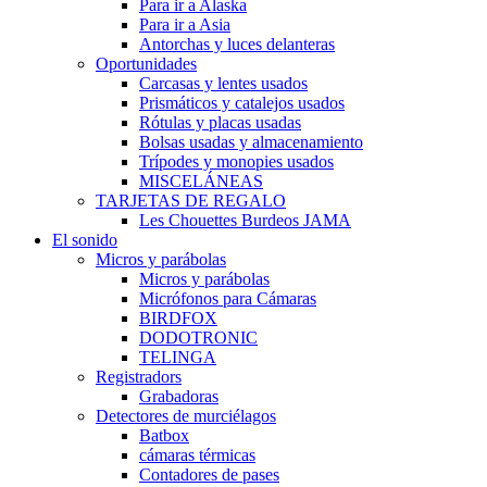
Para ir a Alaska
Para ir a Asia
Antorchas y luces delanteras
Oportunidades
Carcasas y lentes usados
Prismáticos y catalejos usados
Rótulas y placas usadas
Bolsas usadas y almacenamiento
Trípodes y monopies usados
MISCELÁNEAS
TARJETAS DE REGALO
Les Chouettes Burdeos JAMA
El sonido
Micros y parábolas
Micros y parábolas
Micrófonos para Cámaras
BIRDFOX
DODOTRONIC
TELINGA
Registradors
Grabadoras
Detectores de murciélagos
Batbox
cámaras térmicas
Contadores de pases