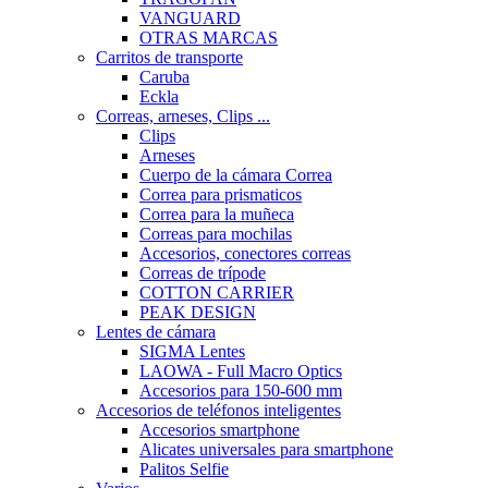
VANGUARD
OTRAS MARCAS
Carritos de transporte
Caruba
Eckla
Correas, arneses, Clips ...
Clips
Arneses
Cuerpo de la cámara Correa
Correa para prismaticos
Correa para la muñeca
Correas para mochilas
Accesorios, conectores correas
Correas de trípode
COTTON CARRIER
PEAK DESIGN
Lentes de cámara
SIGMA Lentes
LAOWA - Full Macro Optics
Accesorios para 150-600 mm
Accesorios de teléfonos inteligentes
Accesorios smartphone
Alicates universales para smartphone
Palitos Selfie