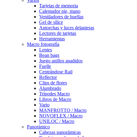
Varios
Tarjetas de memoria
Calentador pie, mano
Ventiladores de huellas
Gel de sílice
Antorchas y luces delanteras
Lectores de tarjetas
Herramientas
Macro fotografía
Lentes
Bean bags
Juego anillos anadidos
Fuelle
Centrándose Rail
Reflector
Clips de flores
Alumbrado
Trípodes Macro
Libros de Macro
Vario
MANFROTTO / Macro
NOVOFLEX / Macro
UNILOC / Macro
Panorámico
Cabezas panorámicas