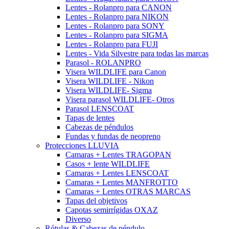
Lentes - Rolanpro para CANON
Lentes - Rolanpro para NIKON
Lentes - Rolanpro para SONY
Lentes - Rolanpro para SIGMA
Lentes - Rolanpro para FUJI
Lentes - Vida Silvestre para todas las marcas
Parasol - ROLANPRO
Visera WILDLIFE para Canon
Visera WILDLIFE - Nikon
Visera WILDLIFE- Sigma
Visera parasol WILDLIFE- Otros
Parasol LENSCOAT
Tapas de lentes
Cabezas de péndulos
Fundas y fundas de neopreno
Protecciones LLUVIA
Camaras + Lentes TRAGOPAN
Casos + lente WILDLIFE
Camaras + Lentes LENSCOAT
Camaras + Lentes MANFROTTO
Camaras + Lentes OTRAS MARCAS
Tapas del objetivos
Capotas semirrígidas OXAZ
Diverso
Rótulas & Cabezas de péndulo