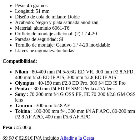
Peso:
45 gramos
Longitud: 51 mm
Diseño de cola de milano: Doble
Acabado: Negro y plata satinada anodizan
Material: aluminio 6061-T6
Orificio de montaje adicional: (2) 1 / 4-20
Paradas de seguridad: Sí
Tornillo de montaje: Cautivo 1 / 4-20 inoxidable
Llaves hexagonales: Incluidas
Compatibilidad
:
Nikon
: 80-400 mm f/4.5-5.6G ED VR, 300 mm f/2.8 AFD,
400 mm f/5.6 ED IF AIS, 300 mm f/2.8 ED IF AIS
Olympus
: 40-150 mm f/2.8 ED Pro, 300 f/4 ED IS Pro
Pentax
: 300 mm f/4 ED IF SMC Pentax-DA lens
Sony
: 70-200 mm f/4 G OSS FE, FE 70-200 f/2.8 GM OSS
lens
Tamron
: 300 mm f/2.8 AF
Tokina
: 100-300 mm f/4, 300 mm f/4 AF APO, 80-200 mm
f/2.8 AF APO, 400 mm f/5.6 AF APO
Peso :
45.00 g
69.90 €
62.91€ IVA incluido
Añadir a la Cesta