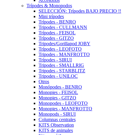
Accesorios
Trípodes & Monopodos
SELECCIÓN: Trípodes BAJO PRECIO !!
Mini trípodes
Trípodes - BENRO
Tripodes - CULLMANN
Trípodes - FEISOL
Trípodes - GITZO
Tripodes/Gorillapod JOBY
Trípodes - LEOFOTO
Tripodes - MANFROTTO
Trípodes - SIRUI
Tripodes - SMALLRIG
Tripodes - STARBLITZ
Tripodes - UNILOC
Otros
Monópodes - BENRO
Monopies - FEISOL
Monopies - GITZO
Monopodes - LEOFOTO
Monopies - MANFROTTO
Monopods - SIRUI
Columnas centrales
KITS Observation
KITS de animales