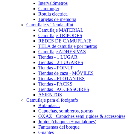
Intervalómetros
Camranger
Rotula electrica
Tarjetas de memoria
Camuflaje y Tienda affut
Camuflaje MATERIAL
Camuflaje TRÍPODES
REDES DE CAMUFLAJE
TELA de camuflaje por metros
Camuflaje ADHESIVAS
Tiendas - 1 LUGAR
Tiendas - 2 LUGARES
Tiendas - POP-UP
Tiendas de caza - MÓVILES
Tiendas - FLOTANTES
Tiendas - PACKS
Tiendas - ACCESSOIRES
ASIENTOS
Camuflaje para el fotógrafo
Bufandas...
Capuchas, sombreros, gorras
OXAZ - Capuches semi-rigides & accessoires
Juntos (chaqueta + pantalones)
Fantasmas del bosque
Guantes