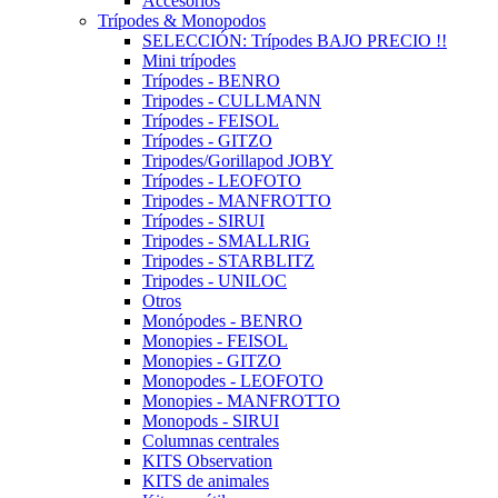
Accesorios
Trípodes & Monopodos
SELECCIÓN: Trípodes BAJO PRECIO !!
Mini trípodes
Trípodes - BENRO
Tripodes - CULLMANN
Trípodes - FEISOL
Trípodes - GITZO
Tripodes/Gorillapod JOBY
Trípodes - LEOFOTO
Tripodes - MANFROTTO
Trípodes - SIRUI
Tripodes - SMALLRIG
Tripodes - STARBLITZ
Tripodes - UNILOC
Otros
Monópodes - BENRO
Monopies - FEISOL
Monopies - GITZO
Monopodes - LEOFOTO
Monopies - MANFROTTO
Monopods - SIRUI
Columnas centrales
KITS Observation
KITS de animales