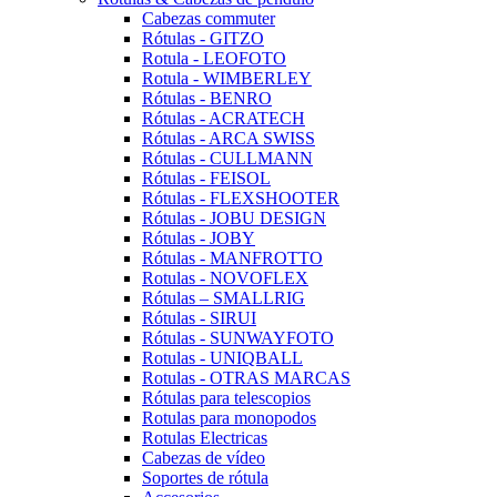
Cabezas commuter
Rótulas - GITZO
Rotula - LEOFOTO
Rotula - WIMBERLEY
Rótulas - BENRO
Rótulas - ACRATECH
Rótulas - ARCA SWISS
Rótulas - CULLMANN
Rótulas - FEISOL
Rótulas - FLEXSHOOTER
Rótulas - JOBU DESIGN
Rótulas - JOBY
Rótulas - MANFROTTO
Rotulas - NOVOFLEX
Rótulas – SMALLRIG
Rótulas - SIRUI
Rótulas - SUNWAYFOTO
Rotulas - UNIQBALL
Rotulas - OTRAS MARCAS
Rótulas para telescopios
Rotulas para monopodos
Rotulas Electricas
Cabezas de vídeo
Soportes de rótula