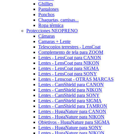
Ghillies
Pantalones
Ponchos
Chaquetas, camisas...
Ropa térmica
Protecciones NEOPRENO
Cámaras
Camaras + Lente
Telescopios terrestres - LensCoat
Complemento de tela para ZOOM
Lentes - LensCoat para CANON
Lentes - LensCoat para NIKON
Lentes - LensCoat para SIGMA
Lentes - LensCoat para SONY
Lentes - Lenscoat - OTRAS MARCAS
Lentes - CamShield para CANON
Lentes - CamShield para NIKON
Lentes - CamShield para SONY
Lentes - CamShield para SIGMA
Lentes - CamShield para TAMRON
Lentes - HugaNature para CANON
Lentes - HugaNature para NIKON
Objetivos - HugaNature para SIGMA
Lentes - HugaNature para SONY
Lentes - HugaNature para NIKON