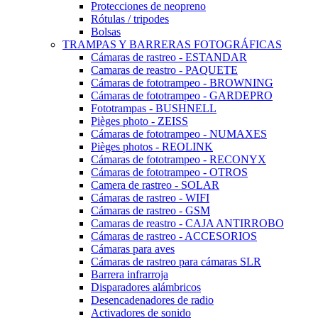
Protecciones de neopreno
Rótulas / tripodes
Bolsas
TRAMPAS Y BARRERAS FOTOGRÁFICAS
Cámaras de rastreo - ESTANDAR
Camaras de reastro - PAQUETE
Cámaras de fototrampeo - BROWNING
Cámaras de fototrampeo - GARDEPRO
Fototrampas - BUSHNELL
Pièges photo - ZEISS
Cámaras de fototrampeo - NUMAXES
Pièges photos - REOLINK
Cámaras de fototrampeo - RECONYX
Cámaras de fototrampeo - OTROS
Camera de rastreo - SOLAR
Cámaras de rastreo - WIFI
Cámaras de rastreo - GSM
Camaras de reastro - CAJA ANTIRROBO
Cámaras de rastreo - ACCESORIOS
Cámaras para aves
Cámaras de rastreo para cámaras SLR
Barrera infrarroja
Disparadores alámbricos
Desencadenadores de radio
Activadores de sonido