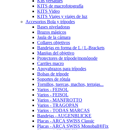
Kits versátiles
KITS de macrofotografía
KITS Video
KITS Viajes y viajes de luz
Accesorios Bola y trípodes
Bases niveladoras
Brazos mágicos
Jaula de la cámara
Collares objetivos
Bandejas en forma de L / L-Brackets
Manijas del objetivo
Protectores de trípode/monópode
Carriles macro
Apoyabrazos para trípodes
Bolsas de trípode
Soportes de rótula
Tornillos, tuercas, machos, terrajas...
Varios - FEISOL
Varios - FEISOL
Varios - MANFROTTO
Varios - TRAGOPAN
Varios - TODAS MARCAS
Bandejas - AUGENBLICKE
Placas - ARCA SWISS Classic
Placas - ARCA SWISS Monoball®Fix