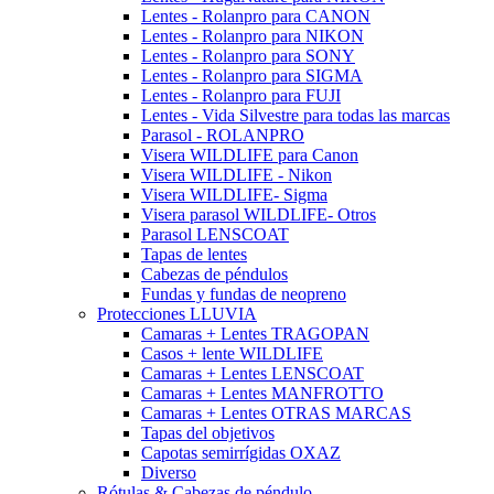
Lentes - Rolanpro para CANON
Lentes - Rolanpro para NIKON
Lentes - Rolanpro para SONY
Lentes - Rolanpro para SIGMA
Lentes - Rolanpro para FUJI
Lentes - Vida Silvestre para todas las marcas
Parasol - ROLANPRO
Visera WILDLIFE para Canon
Visera WILDLIFE - Nikon
Visera WILDLIFE- Sigma
Visera parasol WILDLIFE- Otros
Parasol LENSCOAT
Tapas de lentes
Cabezas de péndulos
Fundas y fundas de neopreno
Protecciones LLUVIA
Camaras + Lentes TRAGOPAN
Casos + lente WILDLIFE
Camaras + Lentes LENSCOAT
Camaras + Lentes MANFROTTO
Camaras + Lentes OTRAS MARCAS
Tapas del objetivos
Capotas semirrígidas OXAZ
Diverso
Rótulas & Cabezas de péndulo