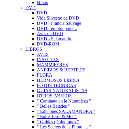
Niños
DVD
DVD
Vida Silvestre de DVD
DVD - Francia Sauvage
DVD - en otra parte...
Aves de DVD
DVD - Salamandre
DVD-ROM
LIBROS
AVES
INSECTES
MAMMIFERES
ANFIBIOS & REPTILES
FLORA
HERMOSOS LIBROs
FOTOS TECNICAS
GUIAS NATURALISTAS
OTROS, VARIOS ...
" Caminata en la Naturaleza "
" Belles Balades "
" Ediciones SALAMANDRA "
" Entre Terre & Mer "
" Guides géologiques "
" Les Secrets de la Photo .... "