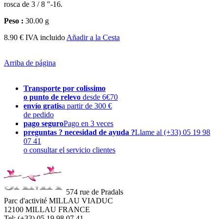
rosca de 3 / 8 "-16.
Peso :
30.00 g
8.90 € IVA incluido
Añadir a la Cesta
Arriba de página
Transporte por colissimo
o punto de relevo
desde 6€70
envío gratis
a partir de 300 €
de pedido
pago seguro
Pago en 3 veces
preguntas ? necesidad de ayuda ?
Llame al (+33) 05 19 98
07 41
o consultar el servicio clientes
574 rue de Pradals
Parc d'activité MILLAU VIADUC
12100 MILLAU FRANCE
Tel: (+33) 05 19 98 07 41