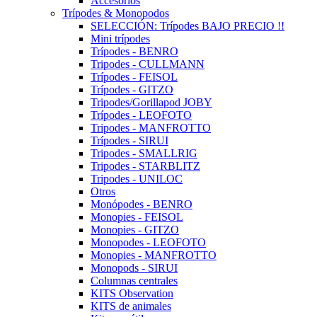
Accesorios
Trípodes & Monopodos
SELECCIÓN: Trípodes BAJO PRECIO !!
Mini trípodes
Trípodes - BENRO
Tripodes - CULLMANN
Trípodes - FEISOL
Trípodes - GITZO
Tripodes/Gorillapod JOBY
Trípodes - LEOFOTO
Tripodes - MANFROTTO
Trípodes - SIRUI
Tripodes - SMALLRIG
Tripodes - STARBLITZ
Tripodes - UNILOC
Otros
Monópodes - BENRO
Monopies - FEISOL
Monopies - GITZO
Monopodes - LEOFOTO
Monopies - MANFROTTO
Monopods - SIRUI
Columnas centrales
KITS Observation
KITS de animales