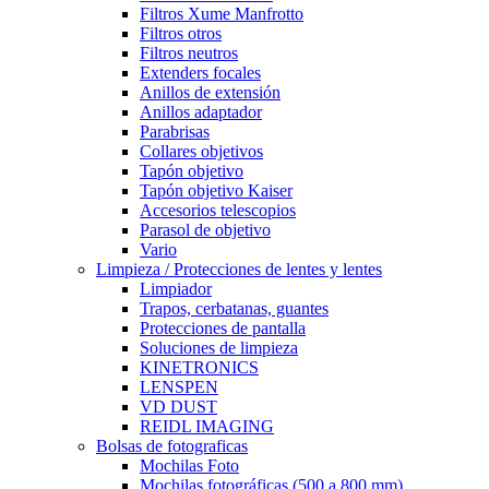
Filtros Xume Manfrotto
Filtros otros
Filtros neutros
Extenders focales
Anillos de extensión
Anillos adaptador
Parabrisas
Collares objetivos
Tapón objetivo
Tapón objetivo Kaiser
Accesorios telescopios
Parasol de objetivo
Vario
Limpieza / Protecciones de lentes y lentes
Limpiador
Trapos, cerbatanas, guantes
Protecciones de pantalla
Soluciones de limpieza
KINETRONICS
LENSPEN
VD DUST
REIDL IMAGING
Bolsas de fotograficas
Mochilas Foto
Mochilas fotográficas (500 a 800 mm)