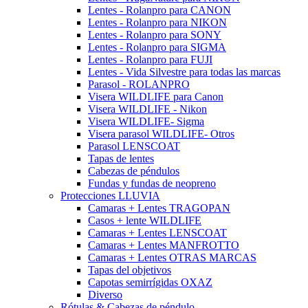
Lentes - Rolanpro para CANON
Lentes - Rolanpro para NIKON
Lentes - Rolanpro para SONY
Lentes - Rolanpro para SIGMA
Lentes - Rolanpro para FUJI
Lentes - Vida Silvestre para todas las marcas
Parasol - ROLANPRO
Visera WILDLIFE para Canon
Visera WILDLIFE - Nikon
Visera WILDLIFE- Sigma
Visera parasol WILDLIFE- Otros
Parasol LENSCOAT
Tapas de lentes
Cabezas de péndulos
Fundas y fundas de neopreno
Protecciones LLUVIA
Camaras + Lentes TRAGOPAN
Casos + lente WILDLIFE
Camaras + Lentes LENSCOAT
Camaras + Lentes MANFROTTO
Camaras + Lentes OTRAS MARCAS
Tapas del objetivos
Capotas semirrígidas OXAZ
Diverso
Rótulas & Cabezas de péndulo