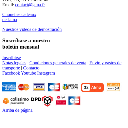
Email:
contact@jama.fr
Chouettes cadeaux
de Jama
Nuestros videos de demostración
Suscríbase a nuestro
boletín mensual
Inscribirse
Notas legales
|
Condiciones generales de venta
|
Envío y gastos de
transporte
|
Contacto
Facebook
Youtube
Instagram
Arriba de página