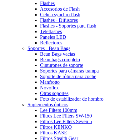
Flashes
Accesorios de Flash
Celula synchro flash
Flashes - Difusores
Flashes - Soportes para flash
Teleflashes
Paneles LED
Reflectores
Soportes - Bean Bags
Bean Bags vacías
Bean bags completo
Cinturones de soporte
Soportes para cámaras trampa
Soporte de rótula para coche
Manfrotto
Novoflex
Otros soportes
Foto de estabilizador de hombro
Suplementos ópticos
Lee Filters 100mm
Filtres Lee Filters SW-150
Filtros Lee Filters Seven 5
Filtros KENKO
Filtros KASE
Filtros Stealth Gear