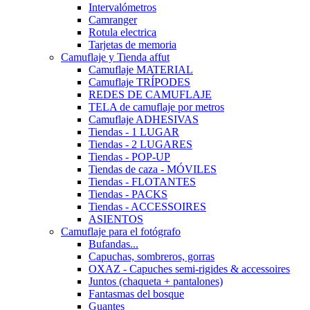
Intervalómetros
Camranger
Rotula electrica
Tarjetas de memoria
Camuflaje y Tienda affut
Camuflaje MATERIAL
Camuflaje TRÍPODES
REDES DE CAMUFLAJE
TELA de camuflaje por metros
Camuflaje ADHESIVAS
Tiendas - 1 LUGAR
Tiendas - 2 LUGARES
Tiendas - POP-UP
Tiendas de caza - MÓVILES
Tiendas - FLOTANTES
Tiendas - PACKS
Tiendas - ACCESSOIRES
ASIENTOS
Camuflaje para el fotógrafo
Bufandas...
Capuchas, sombreros, gorras
OXAZ - Capuches semi-rigides & accessoires
Juntos (chaqueta + pantalones)
Fantasmas del bosque
Guantes