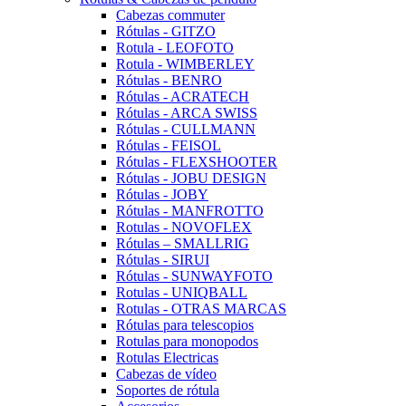
Cabezas commuter
Rótulas - GITZO
Rotula - LEOFOTO
Rotula - WIMBERLEY
Rótulas - BENRO
Rótulas - ACRATECH
Rótulas - ARCA SWISS
Rótulas - CULLMANN
Rótulas - FEISOL
Rótulas - FLEXSHOOTER
Rótulas - JOBU DESIGN
Rótulas - JOBY
Rótulas - MANFROTTO
Rotulas - NOVOFLEX
Rótulas – SMALLRIG
Rótulas - SIRUI
Rótulas - SUNWAYFOTO
Rotulas - UNIQBALL
Rotulas - OTRAS MARCAS
Rótulas para telescopios
Rotulas para monopodos
Rotulas Electricas
Cabezas de vídeo
Soportes de rótula