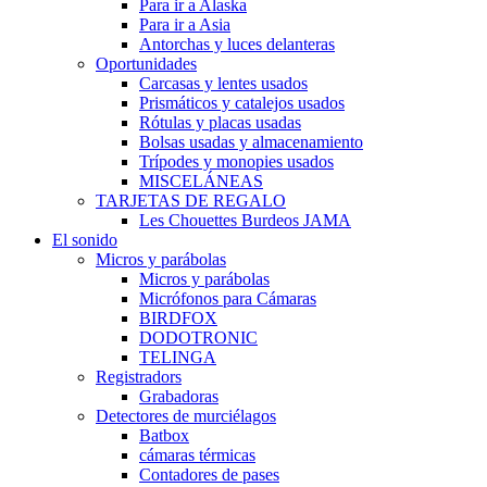
Para ir a Alaska
Para ir a Asia
Antorchas y luces delanteras
Oportunidades
Carcasas y lentes usados
Prismáticos y catalejos usados
Rótulas y placas usadas
Bolsas usadas y almacenamiento
Trípodes y monopies usados
MISCELÁNEAS
TARJETAS DE REGALO
Les Chouettes Burdeos JAMA
El sonido
Micros y parábolas
Micros y parábolas
Micrófonos para Cámaras
BIRDFOX
DODOTRONIC
TELINGA
Registradors
Grabadoras
Detectores de murciélagos
Batbox
cámaras térmicas
Contadores de pases