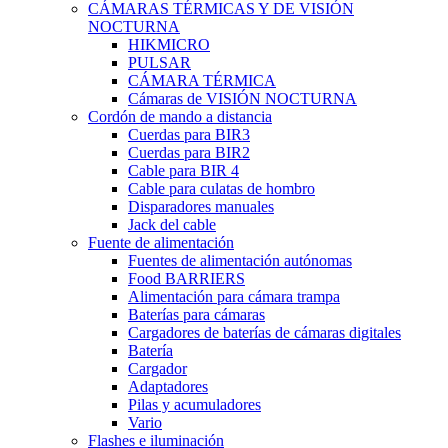
CÁMARAS TÉRMICAS Y DE VISIÓN
NOCTURNA
HIKMICRO
PULSAR
CÁMARA TÉRMICA
Cámaras de VISIÓN NOCTURNA
Cordón de mando a distancia
Cuerdas para BIR3
Cuerdas para BIR2
Cable para BIR 4
Cable para culatas de hombro
Disparadores manuales
Jack del cable
Fuente de alimentación
Fuentes de alimentación autónomas
Food BARRIERS
Alimentación para cámara trampa
Baterías para cámaras
Cargadores de baterías de cámaras digitales
Batería
Cargador
Adaptadores
Pilas y acumuladores
Vario
Flashes e iluminación