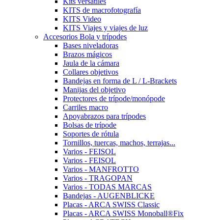
Kits versátiles
KITS de macrofotografía
KITS Video
KITS Viajes y viajes de luz
Accesorios Bola y trípodes
Bases niveladoras
Brazos mágicos
Jaula de la cámara
Collares objetivos
Bandejas en forma de L / L-Brackets
Manijas del objetivo
Protectores de trípode/monópode
Carriles macro
Apoyabrazos para trípodes
Bolsas de trípode
Soportes de rótula
Tornillos, tuercas, machos, terrajas...
Varios - FEISOL
Varios - FEISOL
Varios - MANFROTTO
Varios - TRAGOPAN
Varios - TODAS MARCAS
Bandejas - AUGENBLICKE
Placas - ARCA SWISS Classic
Placas - ARCA SWISS Monoball®Fix