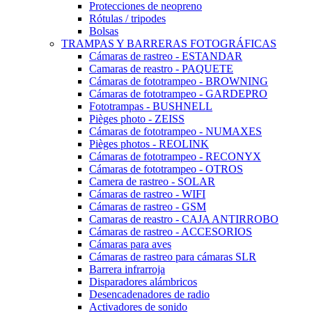
Protecciones de neopreno
Rótulas / tripodes
Bolsas
TRAMPAS Y BARRERAS FOTOGRÁFICAS
Cámaras de rastreo - ESTANDAR
Camaras de reastro - PAQUETE
Cámaras de fototrampeo - BROWNING
Cámaras de fototrampeo - GARDEPRO
Fototrampas - BUSHNELL
Pièges photo - ZEISS
Cámaras de fototrampeo - NUMAXES
Pièges photos - REOLINK
Cámaras de fototrampeo - RECONYX
Cámaras de fototrampeo - OTROS
Camera de rastreo - SOLAR
Cámaras de rastreo - WIFI
Cámaras de rastreo - GSM
Camaras de reastro - CAJA ANTIRROBO
Cámaras de rastreo - ACCESORIOS
Cámaras para aves
Cámaras de rastreo para cámaras SLR
Barrera infrarroja
Disparadores alámbricos
Desencadenadores de radio
Activadores de sonido