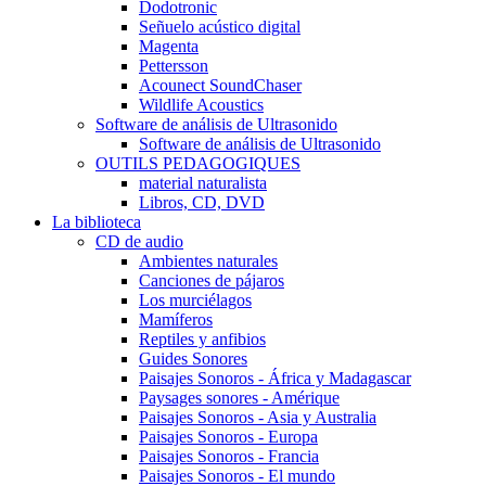
Dodotronic
Señuelo acústico digital
Magenta
Pettersson
Acounect SoundChaser
Wildlife Acoustics
Software de análisis de Ultrasonido
Software de análisis de Ultrasonido
OUTILS PEDAGOGIQUES
material naturalista
Libros, CD, DVD
La biblioteca
CD de audio
Ambientes naturales
Canciones de pájaros
Los murciélagos
Mamíferos
Reptiles y anfibios
Guides Sonores
Paisajes Sonoros - África y Madagascar
Paysages sonores - Amérique
Paisajes Sonoros - Asia y Australia
Paisajes Sonoros - Europa
Paisajes Sonoros - Francia
Paisajes Sonoros - El mundo