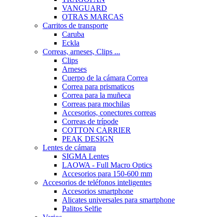
VANGUARD
OTRAS MARCAS
Carritos de transporte
Caruba
Eckla
Correas, arneses, Clips ...
Clips
Arneses
Cuerpo de la cámara Correa
Correa para prismaticos
Correa para la muñeca
Correas para mochilas
Accesorios, conectores correas
Correas de trípode
COTTON CARRIER
PEAK DESIGN
Lentes de cámara
SIGMA Lentes
LAOWA - Full Macro Optics
Accesorios para 150-600 mm
Accesorios de teléfonos inteligentes
Accesorios smartphone
Alicates universales para smartphone
Palitos Selfie