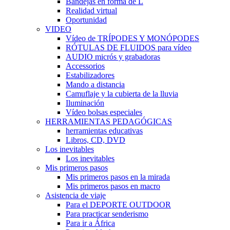
Bandejas en forma de L
Realidad virtual
Oportunidad
VIDEO
Vídeo de TRÍPODES Y MONÓPODES
RÓTULAS DE FLUIDOS para vídeo
AUDIO micrós y grabadoras
Accessorios
Estabilizadores
Mando a distancia
Camuflaje y la cubierta de la lluvia
Iluminación
Vídeo bolsas especiales
HERRAMIENTAS PEDAGÓGICAS
herramientas educativas
Libros, CD, DVD
Los inevitables
Los inevitables
Mis primeros pasos
Mis primeros pasos en la mirada
Mis primeros pasos en macro
Asistencia de viaje
Para el DEPORTE OUTDOOR
Para practicar senderismo
Para ir a África