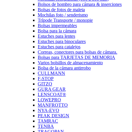
Bolsos de hombro para cámara & inserciones
Bolsas de fotos de maleta
Mochilas foto / senderismo
Trípode Transporte / monopie
Bolsas impermeables
Bolsa para la cámara
Estuches para lentes
Estuches para binoculares
Estuches para catalejos
Correas, conectores para bolsas de cámara.
Bolsas para TARJETAS DE MEMORIA
Varios bolsillos de almacenamiento
Bolsa de la cámara antirrobo
CULLMANN
F-STOP
GITZO
GURA GEAR
LENSCOAT®
LOWEPRO
MANFROTTO
NYA-EVO
PEAK DESIGN
TAMRAC
TENBA
TRAGOPAN