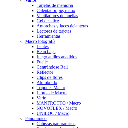
Varios
Tarjetas de memoria
Calentador pie, mano
Ventiladores de huellas
Gel de sílice
Antorchas y luces delanteras
Lectores de tarjetas
Herramientas
Macro fotografía
Lentes
Bean bags
Juego anillos anadidos
Fuelle
Centrándose Rail
Reflector
Clips de flores
Alumbrado
Trípodes Macro
Libros de Macro
Vario
MANFROTTO / Macro
NOVOFLEX / Macro
UNILOC / Macro
Panorámico
Cabezas panorámicas