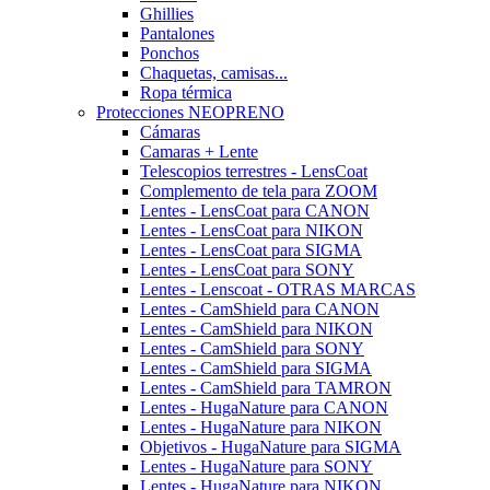
Ghillies
Pantalones
Ponchos
Chaquetas, camisas...
Ropa térmica
Protecciones NEOPRENO
Cámaras
Camaras + Lente
Telescopios terrestres - LensCoat
Complemento de tela para ZOOM
Lentes - LensCoat para CANON
Lentes - LensCoat para NIKON
Lentes - LensCoat para SIGMA
Lentes - LensCoat para SONY
Lentes - Lenscoat - OTRAS MARCAS
Lentes - CamShield para CANON
Lentes - CamShield para NIKON
Lentes - CamShield para SONY
Lentes - CamShield para SIGMA
Lentes - CamShield para TAMRON
Lentes - HugaNature para CANON
Lentes - HugaNature para NIKON
Objetivos - HugaNature para SIGMA
Lentes - HugaNature para SONY
Lentes - HugaNature para NIKON