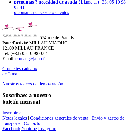
preguntas ? necesidad de ayuda ?
Llame al (+33) 05 19 98
07 41
o consultar el servicio clientes
574 rue de Pradals
Parc d'activité MILLAU VIADUC
12100 MILLAU FRANCE
Tel: (+33) 05 19 98 07 41
Email:
contact@jama.fr
Chouettes cadeaux
de Jama
Nuestros videos de demostración
Suscríbase a nuestro
boletín mensual
Inscribirse
Notas legales
|
Condiciones generales de venta
|
Envío y gastos de
transporte
|
Contacto
Facebook
Youtube
Instagram