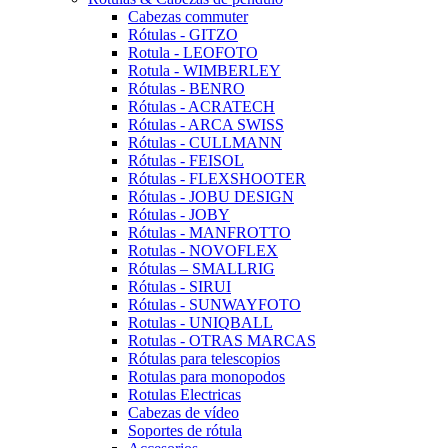
Cabezas commuter
Rótulas - GITZO
Rotula - LEOFOTO
Rotula - WIMBERLEY
Rótulas - BENRO
Rótulas - ACRATECH
Rótulas - ARCA SWISS
Rótulas - CULLMANN
Rótulas - FEISOL
Rótulas - FLEXSHOOTER
Rótulas - JOBU DESIGN
Rótulas - JOBY
Rótulas - MANFROTTO
Rotulas - NOVOFLEX
Rótulas – SMALLRIG
Rótulas - SIRUI
Rótulas - SUNWAYFOTO
Rotulas - UNIQBALL
Rotulas - OTRAS MARCAS
Rótulas para telescopios
Rotulas para monopodos
Rotulas Electricas
Cabezas de vídeo
Soportes de rótula