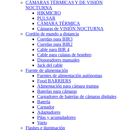
CÁMARAS TÉRMICAS Y DE VISIÓN
NOCTURNA
HIKMICRO
PULSAR
CÁMARA TÉRMICA
Cámaras de VISIÓN NOCTURNA
Cordón de mando a distancia
Cuerdas para BIR3
Cuerdas para BIR2
Cable para BIR 4
Cable para culatas de hombro
Disparadores manuales
Jack del cable
Fuente de alimentación
Fuentes de alimentación autónomas
Food BARRIERS
Alimentación para cámara trampa
Baterías para cámaras
Cargadores de baterías de cámaras digitales
Batería
Cargador
Adaptadores
Pilas y acumuladores
Vario
Flashes e iluminación