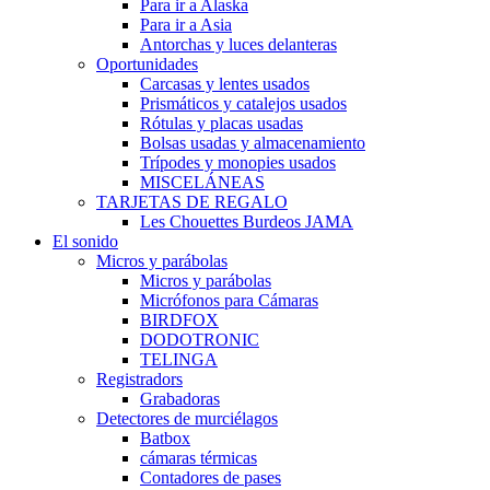
Para ir a Alaska
Para ir a Asia
Antorchas y luces delanteras
Oportunidades
Carcasas y lentes usados
Prismáticos y catalejos usados
Rótulas y placas usadas
Bolsas usadas y almacenamiento
Trípodes y monopies usados
MISCELÁNEAS
TARJETAS DE REGALO
Les Chouettes Burdeos JAMA
El sonido
Micros y parábolas
Micros y parábolas
Micrófonos para Cámaras
BIRDFOX
DODOTRONIC
TELINGA
Registradors
Grabadoras
Detectores de murciélagos
Batbox
cámaras térmicas
Contadores de pases