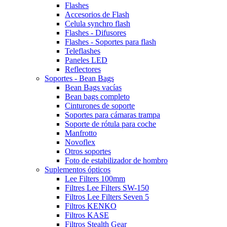
Flashes
Accesorios de Flash
Celula synchro flash
Flashes - Difusores
Flashes - Soportes para flash
Teleflashes
Paneles LED
Reflectores
Soportes - Bean Bags
Bean Bags vacías
Bean bags completo
Cinturones de soporte
Soportes para cámaras trampa
Soporte de rótula para coche
Manfrotto
Novoflex
Otros soportes
Foto de estabilizador de hombro
Suplementos ópticos
Lee Filters 100mm
Filtres Lee Filters SW-150
Filtros Lee Filters Seven 5
Filtros KENKO
Filtros KASE
Filtros Stealth Gear