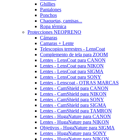
Ghillies
Pantalones
Ponchos
Chaquetas, camisas...
Ropa térmica
Protecciones NEOPRENO
Cámaras
Camaras + Lente
Telescopios terrestres - LensCoat
Complemento de tela para ZOOM
Lentes - LensCoat para CANON
Lentes - LensCoat para NIKON
Lentes - LensCoat para SIGMA
Lentes - LensCoat para SONY
Lentes - Lenscoat - OTRAS MARCAS
Lentes - CamShield para CANON
Lentes - CamShield para NIKON
Lentes - CamShield para SONY
Lentes - CamShield para SIGMA
Lentes - CamShield para TAMRON
Lentes - HugaNature para CANON
Lentes - HugaNature para NIKON
Objetivos - HugaNature para SIGMA
Lentes - HugaNature para SONY
Lentes - HugaNature para NIKON