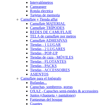
Intervalómetros
Camranger
Rotula electrica
Tarjetas de memoria
Camuflaje y Tienda affut
Camuflaje MATERIAL
Camuflaje TRÍPODES
REDES DE CAMUFLAJE
TELA de camuflaje por metros
Camuflaje ADHESIVAS
Tiendas - 1 LUGAR
Tiendas - 2 LUGARES
Tiendas - POP-UP
Tiendas de caza - MÓVILES
Tiendas - FLOTANTES
Tiendas - PACKS
Tiendas - ACCESSOIRES
ASIENTOS
Camuflaje para el fotógrafo
Bufandas...
Capuchas, sombreros, gorras
OXAZ - Capuches semi-rigides & accessoires
Juntos (chaqueta + pantalones)
Fantasmas del bosque
Guantes