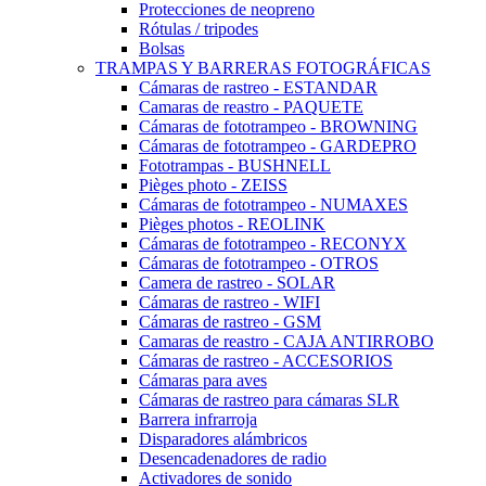
Protecciones de neopreno
Rótulas / tripodes
Bolsas
TRAMPAS Y BARRERAS FOTOGRÁFICAS
Cámaras de rastreo - ESTANDAR
Camaras de reastro - PAQUETE
Cámaras de fototrampeo - BROWNING
Cámaras de fototrampeo - GARDEPRO
Fototrampas - BUSHNELL
Pièges photo - ZEISS
Cámaras de fototrampeo - NUMAXES
Pièges photos - REOLINK
Cámaras de fototrampeo - RECONYX
Cámaras de fototrampeo - OTROS
Camera de rastreo - SOLAR
Cámaras de rastreo - WIFI
Cámaras de rastreo - GSM
Camaras de reastro - CAJA ANTIRROBO
Cámaras de rastreo - ACCESORIOS
Cámaras para aves
Cámaras de rastreo para cámaras SLR
Barrera infrarroja
Disparadores alámbricos
Desencadenadores de radio
Activadores de sonido