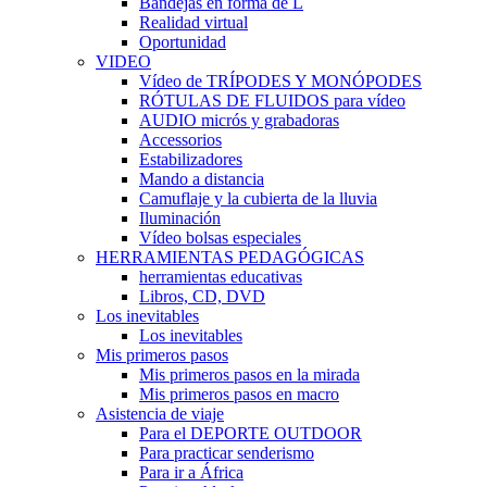
Bandejas en forma de L
Realidad virtual
Oportunidad
VIDEO
Vídeo de TRÍPODES Y MONÓPODES
RÓTULAS DE FLUIDOS para vídeo
AUDIO micrós y grabadoras
Accessorios
Estabilizadores
Mando a distancia
Camuflaje y la cubierta de la lluvia
Iluminación
Vídeo bolsas especiales
HERRAMIENTAS PEDAGÓGICAS
herramientas educativas
Libros, CD, DVD
Los inevitables
Los inevitables
Mis primeros pasos
Mis primeros pasos en la mirada
Mis primeros pasos en macro
Asistencia de viaje
Para el DEPORTE OUTDOOR
Para practicar senderismo
Para ir a África