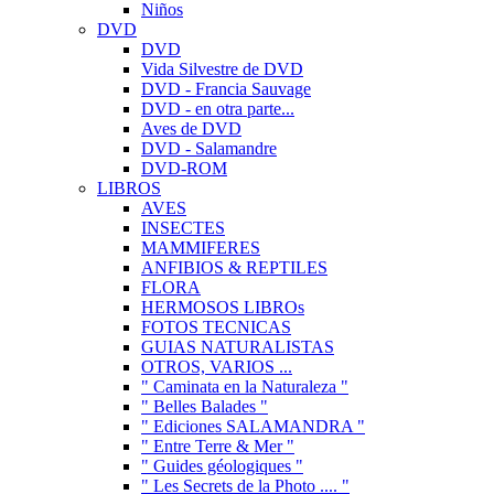
Niños
DVD
DVD
Vida Silvestre de DVD
DVD - Francia Sauvage
DVD - en otra parte...
Aves de DVD
DVD - Salamandre
DVD-ROM
LIBROS
AVES
INSECTES
MAMMIFERES
ANFIBIOS & REPTILES
FLORA
HERMOSOS LIBROs
FOTOS TECNICAS
GUIAS NATURALISTAS
OTROS, VARIOS ...
" Caminata en la Naturaleza "
" Belles Balades "
" Ediciones SALAMANDRA "
" Entre Terre & Mer "
" Guides géologiques "
" Les Secrets de la Photo .... "