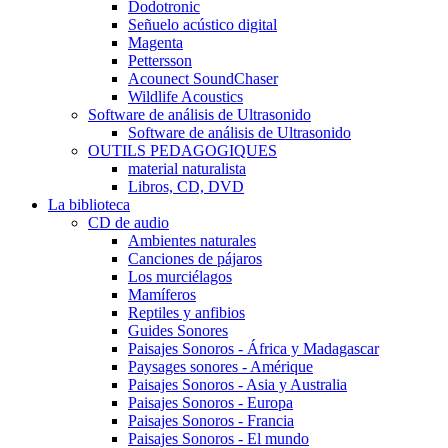
Dodotronic
Señuelo acústico digital
Magenta
Pettersson
Acounect SoundChaser
Wildlife Acoustics
Software de análisis de Ultrasonido
Software de análisis de Ultrasonido
OUTILS PEDAGOGIQUES
material naturalista
Libros, CD, DVD
La biblioteca
CD de audio
Ambientes naturales
Canciones de pájaros
Los murciélagos
Mamíferos
Reptiles y anfibios
Guides Sonores
Paisajes Sonoros - África y Madagascar
Paysages sonores - Amérique
Paisajes Sonoros - Asia y Australia
Paisajes Sonoros - Europa
Paisajes Sonoros - Francia
Paisajes Sonoros - El mundo