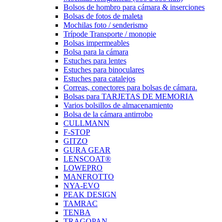
Bolsos de hombro para cámara & inserciones
Bolsas de fotos de maleta
Mochilas foto / senderismo
Trípode Transporte / monopie
Bolsas impermeables
Bolsa para la cámara
Estuches para lentes
Estuches para binoculares
Estuches para catalejos
Correas, conectores para bolsas de cámara.
Bolsas para TARJETAS DE MEMORIA
Varios bolsillos de almacenamiento
Bolsa de la cámara antirrobo
CULLMANN
F-STOP
GITZO
GURA GEAR
LENSCOAT®
LOWEPRO
MANFROTTO
NYA-EVO
PEAK DESIGN
TAMRAC
TENBA
TRAGOPAN