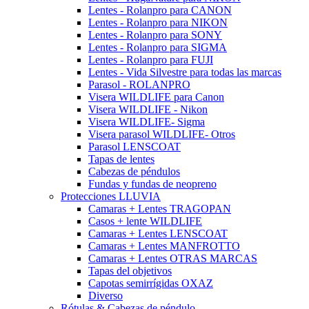
Lentes - Rolanpro para CANON
Lentes - Rolanpro para NIKON
Lentes - Rolanpro para SONY
Lentes - Rolanpro para SIGMA
Lentes - Rolanpro para FUJI
Lentes - Vida Silvestre para todas las marcas
Parasol - ROLANPRO
Visera WILDLIFE para Canon
Visera WILDLIFE - Nikon
Visera WILDLIFE- Sigma
Visera parasol WILDLIFE- Otros
Parasol LENSCOAT
Tapas de lentes
Cabezas de péndulos
Fundas y fundas de neopreno
Protecciones LLUVIA
Camaras + Lentes TRAGOPAN
Casos + lente WILDLIFE
Camaras + Lentes LENSCOAT
Camaras + Lentes MANFROTTO
Camaras + Lentes OTRAS MARCAS
Tapas del objetivos
Capotas semirrígidas OXAZ
Diverso
Rótulas & Cabezas de péndulo