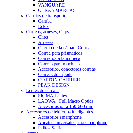
VANGUARD
OTRAS MARCAS
Carritos de transporte
Caruba
Eckla
Correas, arneses, Clips ...
Clips
Arneses
Cuerpo de la cámara Correa
Correa para prismaticos
Correa para la muñeca
Correas para mochilas
Accesorios, conectores correas
Correas de trípode
COTTON CARRIER
PEAK DESIGN
Lentes de cámara
SIGMA Lentes
LAOWA - Full Macro Optics
Accesorios para 150-600 mm
Accesorios de teléfonos inteligentes
Accesorios smartphone
Alicates universales para smartphone
Palitos Selfie