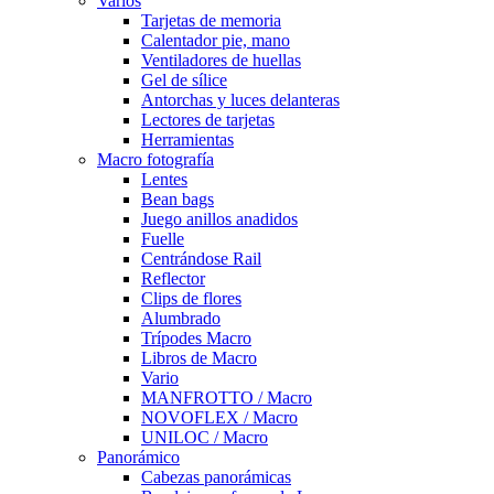
Varios
Tarjetas de memoria
Calentador pie, mano
Ventiladores de huellas
Gel de sílice
Antorchas y luces delanteras
Lectores de tarjetas
Herramientas
Macro fotografía
Lentes
Bean bags
Juego anillos anadidos
Fuelle
Centrándose Rail
Reflector
Clips de flores
Alumbrado
Trípodes Macro
Libros de Macro
Vario
MANFROTTO / Macro
NOVOFLEX / Macro
UNILOC / Macro
Panorámico
Cabezas panorámicas