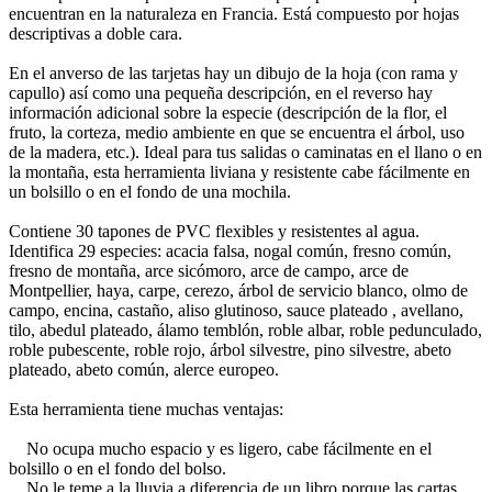
encuentran en la naturaleza en Francia. Está compuesto por hojas
descriptivas a doble cara.
En el anverso de las tarjetas hay un dibujo de la hoja (con rama y
capullo) así como una pequeña descripción, en el reverso hay
información adicional sobre la especie (descripción de la flor, el
fruto, la corteza, medio ambiente en que se encuentra el árbol, uso
de la madera, etc.). Ideal para tus salidas o caminatas en el llano o en
la montaña, esta herramienta liviana y resistente cabe fácilmente en
un bolsillo o en el fondo de una mochila.
Contiene 30 tapones de PVC flexibles y resistentes al agua.
Identifica 29 especies: acacia falsa, nogal común, fresno común,
fresno de montaña, arce sicómoro, arce de campo, arce de
Montpellier, haya, carpe, cerezo, árbol de servicio blanco, olmo de
campo, encina, castaño, aliso glutinoso, sauce plateado , avellano,
tilo, abedul plateado, álamo temblón, roble albar, roble pedunculado,
roble pubescente, roble rojo, árbol silvestre, pino silvestre, abeto
plateado, abeto común, alerce europeo.
Esta herramienta tiene muchas ventajas:
No ocupa mucho espacio y es ligero, cabe fácilmente en el
bolsillo o en el fondo del bolso.
No le teme a la lluvia a diferencia de un libro porque las cartas