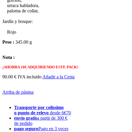
gorrión,
urraca habladora,
paloma de collar,
Jardín y bosque:
Rojo
Peso :
345.00 g
Nota :
¡AHORRA 10€ ADQUIRIENDO ESTE PACK!
90.00 € IVA incluido
Añadir a la Cesta
Arriba de página
Transporte por colissimo
o punto de relevo
desde 6€70
envío gratis
a partir de 300 €
de pedido
pago seguro
Pago en 3 veces