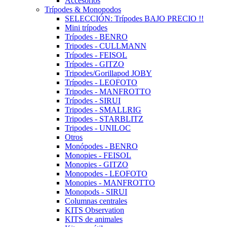
Accesorios
Trípodes & Monopodos
SELECCIÓN: Trípodes BAJO PRECIO !!
Mini trípodes
Trípodes - BENRO
Tripodes - CULLMANN
Trípodes - FEISOL
Trípodes - GITZO
Tripodes/Gorillapod JOBY
Trípodes - LEOFOTO
Tripodes - MANFROTTO
Trípodes - SIRUI
Tripodes - SMALLRIG
Tripodes - STARBLITZ
Tripodes - UNILOC
Otros
Monópodes - BENRO
Monopies - FEISOL
Monopies - GITZO
Monopodes - LEOFOTO
Monopies - MANFROTTO
Monopods - SIRUI
Columnas centrales
KITS Observation
KITS de animales