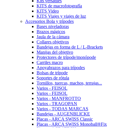
Kits versátiles
KITS de macrofotografía
KITS Video
KITS Viajes y viajes de luz
Accesorios Bola y trípodes
Bases niveladoras
Brazos mágicos
Jaula de la cámara
Collares objetivos
Bandejas en forma de L / L-Brackets
Manijas del objetivo
Protectores de trípode/monópode
Carriles macro
Apoyabrazos para trípodes
Bolsas de trípode
Soportes de rótula
Tornillos, tuercas, machos, terrajas...
Varios - FEISOL
Varios - FEISOL
Varios - MANFROTTO
Varios - TRAGOPAN
Varios - TODAS MARCAS
Bandejas - AUGENBLICKE
Placas - ARCA SWISS Classic
Placas - ARCA SWISS Monoball®Fix