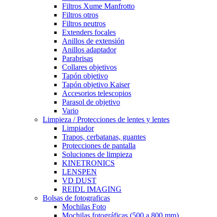
Filtros Xume Manfrotto
Filtros otros
Filtros neutros
Extenders focales
Anillos de extensión
Anillos adaptador
Parabrisas
Collares objetivos
Tapón objetivo
Tapón objetivo Kaiser
Accesorios telescopios
Parasol de objetivo
Vario
Limpieza / Protecciones de lentes y lentes
Limpiador
Trapos, cerbatanas, guantes
Protecciones de pantalla
Soluciones de limpieza
KINETRONICS
LENSPEN
VD DUST
REIDL IMAGING
Bolsas de fotograficas
Mochilas Foto
Mochilas fotográficas (500 a 800 mm)