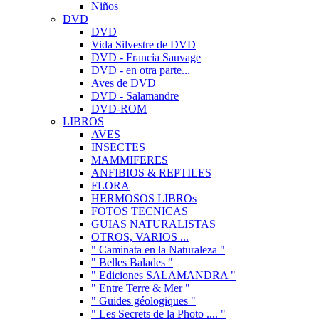
Niños
DVD
DVD
Vida Silvestre de DVD
DVD - Francia Sauvage
DVD - en otra parte...
Aves de DVD
DVD - Salamandre
DVD-ROM
LIBROS
AVES
INSECTES
MAMMIFERES
ANFIBIOS & REPTILES
FLORA
HERMOSOS LIBROs
FOTOS TECNICAS
GUIAS NATURALISTAS
OTROS, VARIOS ...
" Caminata en la Naturaleza "
" Belles Balades "
" Ediciones SALAMANDRA "
" Entre Terre & Mer "
" Guides géologiques "
" Les Secrets de la Photo .... "