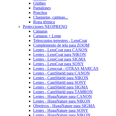
Ghillies
Pantalones
Ponchos
Chaquetas, camisas...
Ropa térmica
Protecciones NEOPRENO
Cámaras
Camaras + Lente
Telescopios terrestres - LensCoat
Complemento de tela para ZOOM
Lentes - LensCoat para CANON
Lentes - LensCoat para NIKON
Lentes - LensCoat para SIGMA
Lentes - LensCoat para SONY
Lentes - Lenscoat - OTRAS MARCAS
Lentes - CamShield para CANON
Lentes - CamShield para NIKON
Lentes - CamShield para SONY
Lentes - CamShield para SIGMA
Lentes - CamShield para TAMRON
Lentes - HugaNature para CANON
Lentes - HugaNature para NIKON
Objetivos - HugaNature para SIGMA
Lentes - HugaNature para SONY
Lentes - HugaNature para NIKON