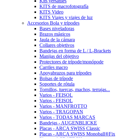
Kits versátiles
KITS de macrofotografía
KITS Video
KITS Viajes y viajes de luz
Accesorios Bola y trípodes
Bases niveladoras
Brazos mágicos
Jaula de la cámara
Collares objetivos
Bandejas en forma de L / L-Brackets
Manijas del objetivo
Protectores de trípode/monópode
Carriles macro
Apoyabrazos para trípodes
Bolsas de trípode
Soportes de rótula
Tornillos, tuercas, machos, terrajas...
Varios - FEISOL
Varios - FEISOL
Varios - MANFROTTO
Varios - TRAGOPAN
Varios - TODAS MARCAS
Bandejas - AUGENBLICKE
Placas - ARCA SWISS Classic
Placas - ARCA SWISS Monoball®Fix