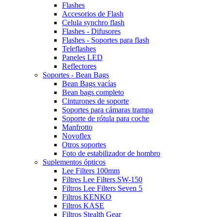
Flashes
Accesorios de Flash
Celula synchro flash
Flashes - Difusores
Flashes - Soportes para flash
Teleflashes
Paneles LED
Reflectores
Soportes - Bean Bags
Bean Bags vacías
Bean bags completo
Cinturones de soporte
Soportes para cámaras trampa
Soporte de rótula para coche
Manfrotto
Novoflex
Otros soportes
Foto de estabilizador de hombro
Suplementos ópticos
Lee Filters 100mm
Filtres Lee Filters SW-150
Filtros Lee Filters Seven 5
Filtros KENKO
Filtros KASE
Filtros Stealth Gear