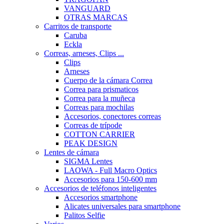
VANGUARD
OTRAS MARCAS
Carritos de transporte
Caruba
Eckla
Correas, arneses, Clips ...
Clips
Arneses
Cuerpo de la cámara Correa
Correa para prismaticos
Correa para la muñeca
Correas para mochilas
Accesorios, conectores correas
Correas de trípode
COTTON CARRIER
PEAK DESIGN
Lentes de cámara
SIGMA Lentes
LAOWA - Full Macro Optics
Accesorios para 150-600 mm
Accesorios de teléfonos inteligentes
Accesorios smartphone
Alicates universales para smartphone
Palitos Selfie