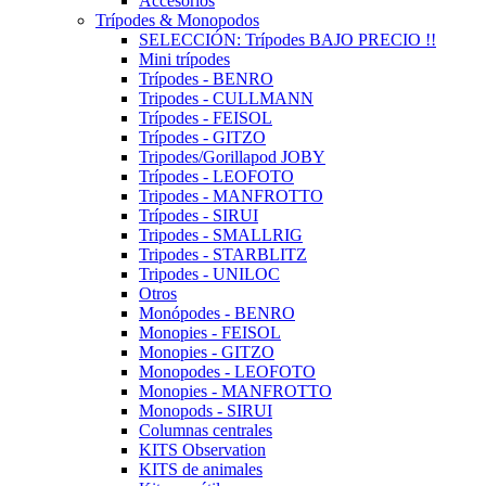
Accesorios
Trípodes & Monopodos
SELECCIÓN: Trípodes BAJO PRECIO !!
Mini trípodes
Trípodes - BENRO
Tripodes - CULLMANN
Trípodes - FEISOL
Trípodes - GITZO
Tripodes/Gorillapod JOBY
Trípodes - LEOFOTO
Tripodes - MANFROTTO
Trípodes - SIRUI
Tripodes - SMALLRIG
Tripodes - STARBLITZ
Tripodes - UNILOC
Otros
Monópodes - BENRO
Monopies - FEISOL
Monopies - GITZO
Monopodes - LEOFOTO
Monopies - MANFROTTO
Monopods - SIRUI
Columnas centrales
KITS Observation
KITS de animales