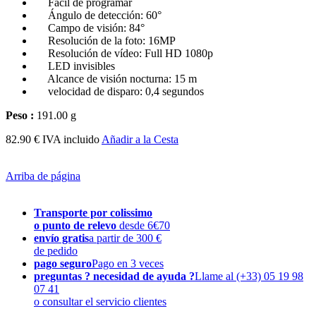
Fácil de programar
Ángulo de detección: 60°
Campo de visión: 84°
Resolución de la foto: 16MP
Resolución de vídeo: Full HD 1080p
LED invisibles
Alcance de visión nocturna: 15 m
velocidad de disparo: 0,4 segundos
Peso :
191.00 g
82.90 € IVA incluido
Añadir a la Cesta
Arriba de página
Transporte por colissimo
o punto de relevo
desde 6€70
envío gratis
a partir de 300 €
de pedido
pago seguro
Pago en 3 veces
preguntas ? necesidad de ayuda ?
Llame al (+33) 05 19 98
07 41
o consultar el servicio clientes