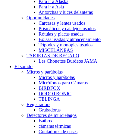
Para ir a Alaska
Para ir a Asia
Antorchas y luces delanteras
Oportunidades
Carcasas y lentes usados
Prismáticos y catalejos usados
Rótulas y placas usadas
Bolsas usadas y almacenamiento
Trípodes y monopies usados
MISCELÁNEAS
TARJETAS DE REGALO
Les Chouettes Burdeos JAMA
El sonido
Micros y parábolas
Micros y parábolas
Micrófonos para Cámaras
BIRDFOX
DODOTRONIC
TELINGA
Registradors
Grabadoras
Detectores de murciélagos
Batbox
cámaras térmicas
Contadores de pases