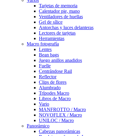
Varios
Tarjetas de memoria
Calentador pie, mano
Ventiladores de huellas
Gel de sílice
Antorchas y luces delanteras
Lectores de tarjetas
Herramientas
Macro fotografía
Lentes
Bean bags
Juego anillos anadidos
Fuelle
Centrándose Rail
Reflector
Clips de flores
Alumbrado
Trípodes Macro
Libros de Macro
Vario
MANFROTTO / Macro
NOVOFLEX / Macro
UNILOC / Macro
Panorámico
Cabezas panorámicas