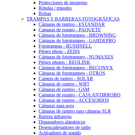
Protecciones de neopreno
Rótulas / tripodes
Bolsas
TRAMPAS Y BARRERAS FOTOGRÁFICAS
Cámaras de rastreo - ESTANDAR
Camaras de reastro - PAQUETE
Cámaras de fototrampeo - BROWNING
Cámaras de fototrampeo - GARDEPRO
Fototrampas - BUSHNELL
Pièges photo - ZEISS
Cámaras de fototrampeo - NUMAXES
Pièges photos - REOLINK
Cámaras de fototrampeo - RECONYX
Cámaras de fototrampeo - OTROS
Camera de rastreo - SOLAR
Cámaras de rastreo - WIFI
Cámaras de rastreo - GSM
Camaras de reastro - CAJA ANTIRROBO
Cámaras de rastreo - ACCESORIOS
Cámaras para aves
Cámaras de rastreo para cámaras SLR
Barrera infrarroja
Disparadores alámbricos
Desencadenadores de radio
Activadores de sonido