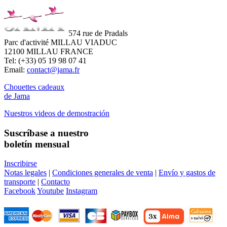
574 rue de Pradals
Parc d'activité MILLAU VIADUC
12100 MILLAU FRANCE
Tel: (+33) 05 19 98 07 41
Email:
contact@jama.fr
Chouettes cadeaux
de Jama
Nuestros videos de demostración
Suscríbase a nuestro
boletín mensual
Inscribirse
Notas legales
|
Condiciones generales de venta
|
Envío y gastos de
transporte
|
Contacto
Facebook
Youtube
Instagram