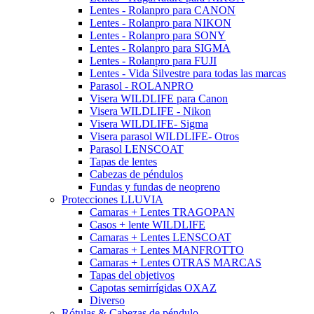
Lentes - Rolanpro para CANON
Lentes - Rolanpro para NIKON
Lentes - Rolanpro para SONY
Lentes - Rolanpro para SIGMA
Lentes - Rolanpro para FUJI
Lentes - Vida Silvestre para todas las marcas
Parasol - ROLANPRO
Visera WILDLIFE para Canon
Visera WILDLIFE - Nikon
Visera WILDLIFE- Sigma
Visera parasol WILDLIFE- Otros
Parasol LENSCOAT
Tapas de lentes
Cabezas de péndulos
Fundas y fundas de neopreno
Protecciones LLUVIA
Camaras + Lentes TRAGOPAN
Casos + lente WILDLIFE
Camaras + Lentes LENSCOAT
Camaras + Lentes MANFROTTO
Camaras + Lentes OTRAS MARCAS
Tapas del objetivos
Capotas semirrígidas OXAZ
Diverso
Rótulas & Cabezas de péndulo