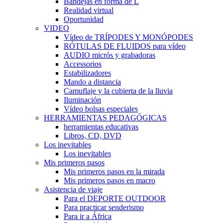
Bandejas en forma de L
Realidad virtual
Oportunidad
VIDEO
Vídeo de TRÍPODES Y MONÓPODES
RÓTULAS DE FLUIDOS para vídeo
AUDIO micrós y grabadoras
Accessorios
Estabilizadores
Mando a distancia
Camuflaje y la cubierta de la lluvia
Iluminación
Vídeo bolsas especiales
HERRAMIENTAS PEDAGÓGICAS
herramientas educativas
Libros, CD, DVD
Los inevitables
Los inevitables
Mis primeros pasos
Mis primeros pasos en la mirada
Mis primeros pasos en macro
Asistencia de viaje
Para el DEPORTE OUTDOOR
Para practicar senderismo
Para ir a África