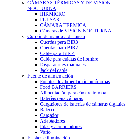
CÁMARAS TÉRMICAS Y DE VISIÓN
NOCTURNA
HIKMICRO
PULSAR
CÁMARA TÉRMICA
Cámaras de VISIÓN NOCTURNA
Cordón de mando a distancia
Cuerdas para BIR3
Cuerdas para BIR2
Cable para BIR 4
Cable para culatas de hombro
Disparadores manuales
Jack del cable
Fuente de alimentación
Fuentes de alimentación autónomas
Food BARRIERS
Alimentación para cámara trampa
Baterías para cámaras
Cargadores de baterías de cámaras digitales
Batería
Cargador
Adaptadores
Pilas y acumuladores
Vario
Flashes e iluminación