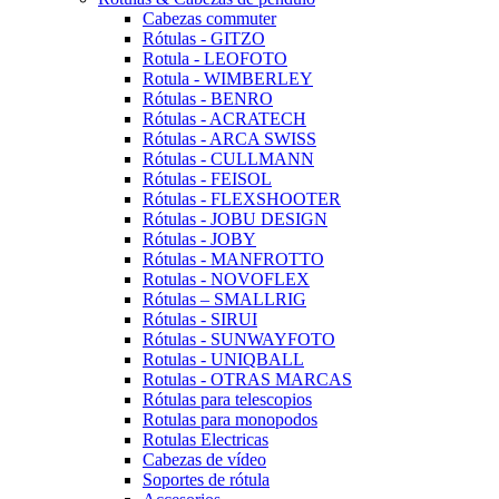
Cabezas commuter
Rótulas - GITZO
Rotula - LEOFOTO
Rotula - WIMBERLEY
Rótulas - BENRO
Rótulas - ACRATECH
Rótulas - ARCA SWISS
Rótulas - CULLMANN
Rótulas - FEISOL
Rótulas - FLEXSHOOTER
Rótulas - JOBU DESIGN
Rótulas - JOBY
Rótulas - MANFROTTO
Rotulas - NOVOFLEX
Rótulas – SMALLRIG
Rótulas - SIRUI
Rótulas - SUNWAYFOTO
Rotulas - UNIQBALL
Rotulas - OTRAS MARCAS
Rótulas para telescopios
Rotulas para monopodos
Rotulas Electricas
Cabezas de vídeo
Soportes de rótula