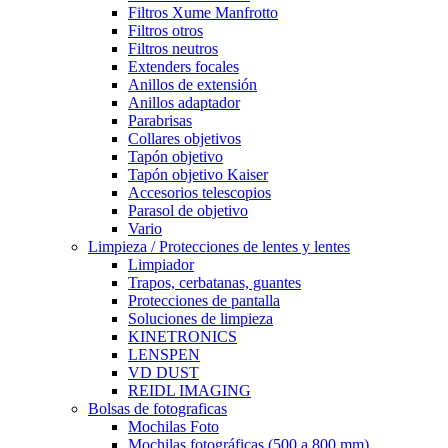
Filtros Xume Manfrotto
Filtros otros
Filtros neutros
Extenders focales
Anillos de extensión
Anillos adaptador
Parabrisas
Collares objetivos
Tapón objetivo
Tapón objetivo Kaiser
Accesorios telescopios
Parasol de objetivo
Vario
Limpieza / Protecciones de lentes y lentes
Limpiador
Trapos, cerbatanas, guantes
Protecciones de pantalla
Soluciones de limpieza
KINETRONICS
LENSPEN
VD DUST
REIDL IMAGING
Bolsas de fotograficas
Mochilas Foto
Mochilas fotográficas (500 a 800 mm)