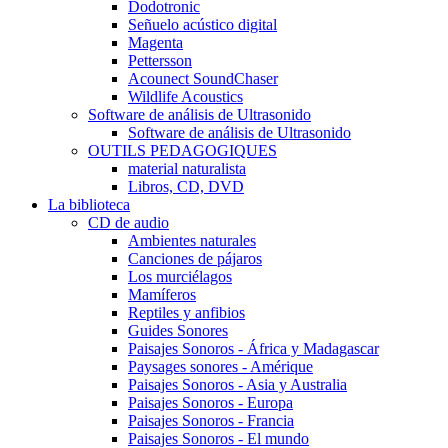
Dodotronic
Señuelo acústico digital
Magenta
Pettersson
Acounect SoundChaser
Wildlife Acoustics
Software de análisis de Ultrasonido
Software de análisis de Ultrasonido
OUTILS PEDAGOGIQUES
material naturalista
Libros, CD, DVD
La biblioteca
CD de audio
Ambientes naturales
Canciones de pájaros
Los murciélagos
Mamíferos
Reptiles y anfibios
Guides Sonores
Paisajes Sonoros - África y Madagascar
Paysages sonores - Amérique
Paisajes Sonoros - Asia y Australia
Paisajes Sonoros - Europa
Paisajes Sonoros - Francia
Paisajes Sonoros - El mundo