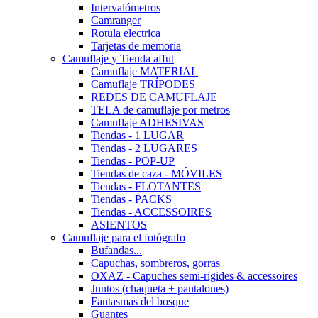
Intervalómetros
Camranger
Rotula electrica
Tarjetas de memoria
Camuflaje y Tienda affut
Camuflaje MATERIAL
Camuflaje TRÍPODES
REDES DE CAMUFLAJE
TELA de camuflaje por metros
Camuflaje ADHESIVAS
Tiendas - 1 LUGAR
Tiendas - 2 LUGARES
Tiendas - POP-UP
Tiendas de caza - MÓVILES
Tiendas - FLOTANTES
Tiendas - PACKS
Tiendas - ACCESSOIRES
ASIENTOS
Camuflaje para el fotógrafo
Bufandas...
Capuchas, sombreros, gorras
OXAZ - Capuches semi-rigides & accessoires
Juntos (chaqueta + pantalones)
Fantasmas del bosque
Guantes