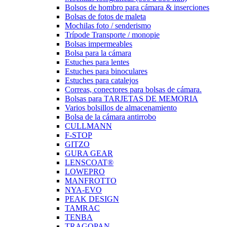
Bolsos de hombro para cámara & inserciones
Bolsas de fotos de maleta
Mochilas foto / senderismo
Trípode Transporte / monopie
Bolsas impermeables
Bolsa para la cámara
Estuches para lentes
Estuches para binoculares
Estuches para catalejos
Correas, conectores para bolsas de cámara.
Bolsas para TARJETAS DE MEMORIA
Varios bolsillos de almacenamiento
Bolsa de la cámara antirrobo
CULLMANN
F-STOP
GITZO
GURA GEAR
LENSCOAT®
LOWEPRO
MANFROTTO
NYA-EVO
PEAK DESIGN
TAMRAC
TENBA
TRAGOPAN