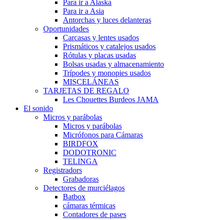
Para ir a Alaska
Para ir a Asia
Antorchas y luces delanteras
Oportunidades
Carcasas y lentes usados
Prismáticos y catalejos usados
Rótulas y placas usadas
Bolsas usadas y almacenamiento
Trípodes y monopies usados
MISCELÁNEAS
TARJETAS DE REGALO
Les Chouettes Burdeos JAMA
El sonido
Micros y parábolas
Micros y parábolas
Micrófonos para Cámaras
BIRDFOX
DODOTRONIC
TELINGA
Registradors
Grabadoras
Detectores de murciélagos
Batbox
cámaras térmicas
Contadores de pases