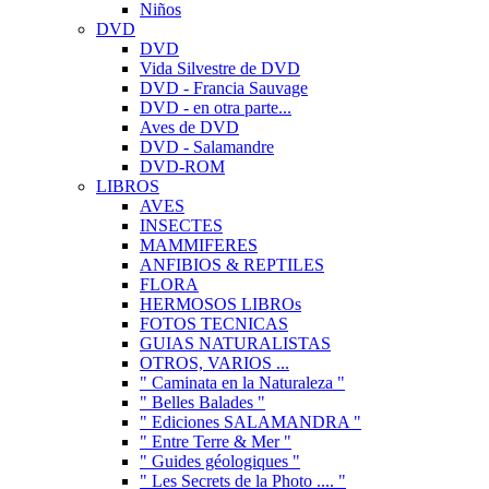
Niños
DVD
DVD
Vida Silvestre de DVD
DVD - Francia Sauvage
DVD - en otra parte...
Aves de DVD
DVD - Salamandre
DVD-ROM
LIBROS
AVES
INSECTES
MAMMIFERES
ANFIBIOS & REPTILES
FLORA
HERMOSOS LIBROs
FOTOS TECNICAS
GUIAS NATURALISTAS
OTROS, VARIOS ...
" Caminata en la Naturaleza "
" Belles Balades "
" Ediciones SALAMANDRA "
" Entre Terre & Mer "
" Guides géologiques "
" Les Secrets de la Photo .... "