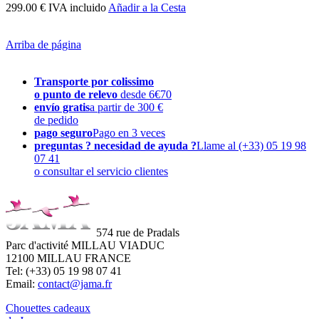
299.00 € IVA incluido
Añadir a la Cesta
Arriba de página
Transporte por colissimo
o punto de relevo
desde 6€70
envío gratis
a partir de 300 €
de pedido
pago seguro
Pago en 3 veces
preguntas ? necesidad de ayuda ?
Llame al (+33) 05 19 98
07 41
o consultar el servicio clientes
574 rue de Pradals
Parc d'activité MILLAU VIADUC
12100 MILLAU FRANCE
Tel: (+33) 05 19 98 07 41
Email:
contact@jama.fr
Chouettes cadeaux