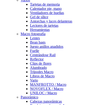
Varios
Tarjetas de memoria
Calentador pie, mano
Ventiladores de huellas
Gel de sílice
Antorchas y luces delanteras
Lectores de tarjetas
Herramientas
Macro fotografía
Lentes
Bean bags
Juego anillos anadidos
Fuelle
Centrándose Rail
Reflector
Clips de flores
Alumbrado
Trípodes Macro
Libros de Macro
Vario
MANFROTTO / Macro
NOVOFLEX / Macro
UNILOC / Macro
Panorámico
Cabezas panorámicas