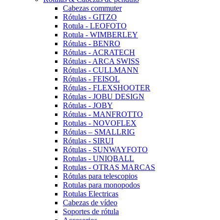
Cabezas commuter
Rótulas - GITZO
Rotula - LEOFOTO
Rotula - WIMBERLEY
Rótulas - BENRO
Rótulas - ACRATECH
Rótulas - ARCA SWISS
Rótulas - CULLMANN
Rótulas - FEISOL
Rótulas - FLEXSHOOTER
Rótulas - JOBU DESIGN
Rótulas - JOBY
Rótulas - MANFROTTO
Rotulas - NOVOFLEX
Rótulas – SMALLRIG
Rótulas - SIRUI
Rótulas - SUNWAYFOTO
Rotulas - UNIQBALL
Rotulas - OTRAS MARCAS
Rótulas para telescopios
Rotulas para monopodos
Rotulas Electricas
Cabezas de vídeo
Soportes de rótula