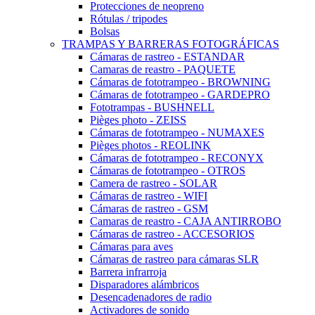
Protecciones de neopreno
Rótulas / tripodes
Bolsas
TRAMPAS Y BARRERAS FOTOGRÁFICAS
Cámaras de rastreo - ESTANDAR
Camaras de reastro - PAQUETE
Cámaras de fototrampeo - BROWNING
Cámaras de fototrampeo - GARDEPRO
Fototrampas - BUSHNELL
Pièges photo - ZEISS
Cámaras de fototrampeo - NUMAXES
Pièges photos - REOLINK
Cámaras de fototrampeo - RECONYX
Cámaras de fototrampeo - OTROS
Camera de rastreo - SOLAR
Cámaras de rastreo - WIFI
Cámaras de rastreo - GSM
Camaras de reastro - CAJA ANTIRROBO
Cámaras de rastreo - ACCESORIOS
Cámaras para aves
Cámaras de rastreo para cámaras SLR
Barrera infrarroja
Disparadores alámbricos
Desencadenadores de radio
Activadores de sonido