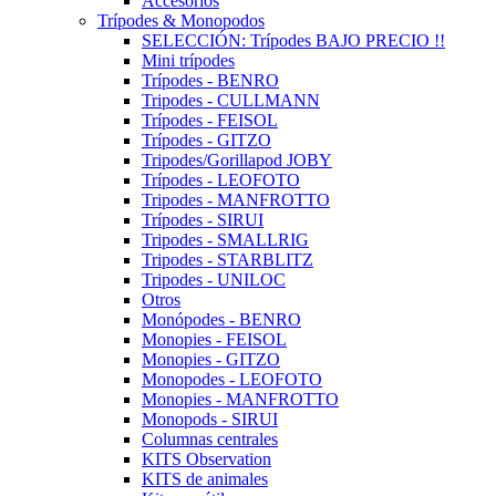
Accesorios
Trípodes & Monopodos
SELECCIÓN: Trípodes BAJO PRECIO !!
Mini trípodes
Trípodes - BENRO
Tripodes - CULLMANN
Trípodes - FEISOL
Trípodes - GITZO
Tripodes/Gorillapod JOBY
Trípodes - LEOFOTO
Tripodes - MANFROTTO
Trípodes - SIRUI
Tripodes - SMALLRIG
Tripodes - STARBLITZ
Tripodes - UNILOC
Otros
Monópodes - BENRO
Monopies - FEISOL
Monopies - GITZO
Monopodes - LEOFOTO
Monopies - MANFROTTO
Monopods - SIRUI
Columnas centrales
KITS Observation
KITS de animales