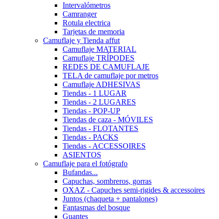
Intervalómetros
Camranger
Rotula electrica
Tarjetas de memoria
Camuflaje y Tienda affut
Camuflaje MATERIAL
Camuflaje TRÍPODES
REDES DE CAMUFLAJE
TELA de camuflaje por metros
Camuflaje ADHESIVAS
Tiendas - 1 LUGAR
Tiendas - 2 LUGARES
Tiendas - POP-UP
Tiendas de caza - MÓVILES
Tiendas - FLOTANTES
Tiendas - PACKS
Tiendas - ACCESSOIRES
ASIENTOS
Camuflaje para el fotógrafo
Bufandas...
Capuchas, sombreros, gorras
OXAZ - Capuches semi-rigides & accessoires
Juntos (chaqueta + pantalones)
Fantasmas del bosque
Guantes