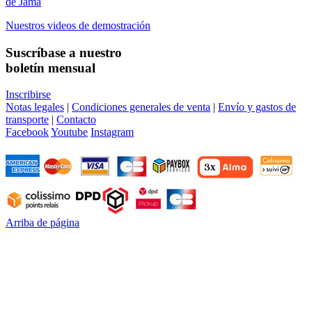
de Jama
Nuestros videos de demostración
Suscríbase a nuestro
boletín mensual
Inscribirse
Notas legales
|
Condiciones generales de venta
|
Envío y gastos de
transporte
|
Contacto
Facebook
Youtube
Instagram
Arriba de página