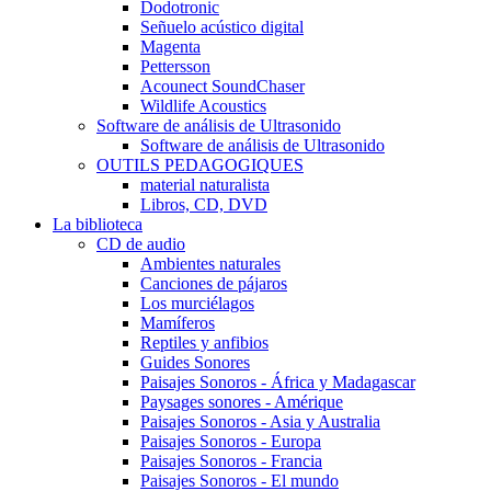
Dodotronic
Señuelo acústico digital
Magenta
Pettersson
Acounect SoundChaser
Wildlife Acoustics
Software de análisis de Ultrasonido
Software de análisis de Ultrasonido
OUTILS PEDAGOGIQUES
material naturalista
Libros, CD, DVD
La biblioteca
CD de audio
Ambientes naturales
Canciones de pájaros
Los murciélagos
Mamíferos
Reptiles y anfibios
Guides Sonores
Paisajes Sonoros - África y Madagascar
Paysages sonores - Amérique
Paisajes Sonoros - Asia y Australia
Paisajes Sonoros - Europa
Paisajes Sonoros - Francia
Paisajes Sonoros - El mundo