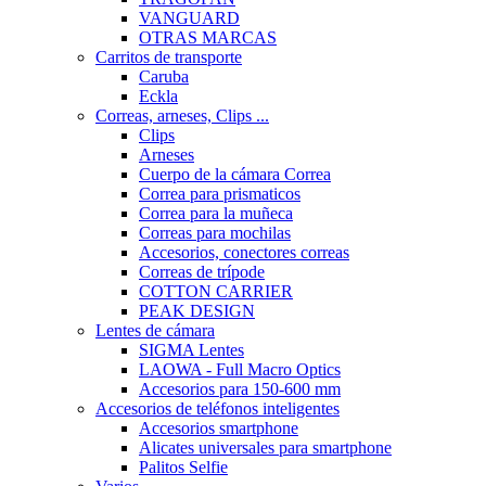
VANGUARD
OTRAS MARCAS
Carritos de transporte
Caruba
Eckla
Correas, arneses, Clips ...
Clips
Arneses
Cuerpo de la cámara Correa
Correa para prismaticos
Correa para la muñeca
Correas para mochilas
Accesorios, conectores correas
Correas de trípode
COTTON CARRIER
PEAK DESIGN
Lentes de cámara
SIGMA Lentes
LAOWA - Full Macro Optics
Accesorios para 150-600 mm
Accesorios de teléfonos inteligentes
Accesorios smartphone
Alicates universales para smartphone
Palitos Selfie