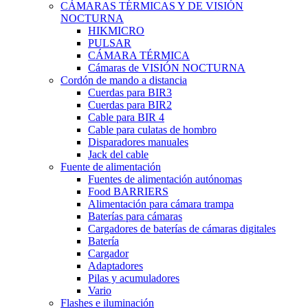
CÁMARAS TÉRMICAS Y DE VISIÓN
NOCTURNA
HIKMICRO
PULSAR
CÁMARA TÉRMICA
Cámaras de VISIÓN NOCTURNA
Cordón de mando a distancia
Cuerdas para BIR3
Cuerdas para BIR2
Cable para BIR 4
Cable para culatas de hombro
Disparadores manuales
Jack del cable
Fuente de alimentación
Fuentes de alimentación autónomas
Food BARRIERS
Alimentación para cámara trampa
Baterías para cámaras
Cargadores de baterías de cámaras digitales
Batería
Cargador
Adaptadores
Pilas y acumuladores
Vario
Flashes e iluminación