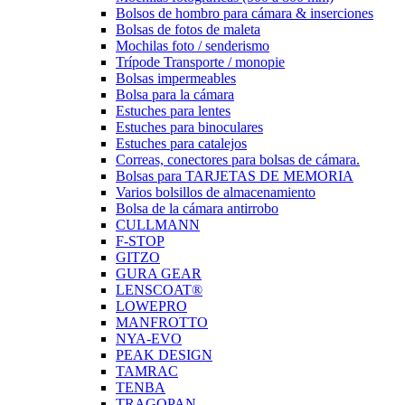
Bolsos de hombro para cámara & inserciones
Bolsas de fotos de maleta
Mochilas foto / senderismo
Trípode Transporte / monopie
Bolsas impermeables
Bolsa para la cámara
Estuches para lentes
Estuches para binoculares
Estuches para catalejos
Correas, conectores para bolsas de cámara.
Bolsas para TARJETAS DE MEMORIA
Varios bolsillos de almacenamiento
Bolsa de la cámara antirrobo
CULLMANN
F-STOP
GITZO
GURA GEAR
LENSCOAT®
LOWEPRO
MANFROTTO
NYA-EVO
PEAK DESIGN
TAMRAC
TENBA
TRAGOPAN