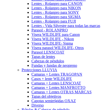
Lentes - Rolanpro para CANON
Lentes - Rolanpro para NIKON
Lentes - Rolanpro para SONY
Lentes - Rolanpro para SIGMA
Lentes - Rolanpro para FUJI
Lentes - Vida Silvestre para todas las marcas
Parasol - ROLANPRO
Visera WILDLIFE para Canon
Visera WILDLIFE - Nikon
Visera WILDLIFE- Sigma
Visera parasol WILDLIFE- Otros
Parasol LENSCOAT
Tapas de lentes
Cabezas de péndulos
Fundas y fundas de neopreno
Protecciones LLUVIA
Camaras + Lentes TRAGOPAN
Casos + lente WILDLIFE
Camaras + Lentes LENSCOAT
Camaras + Lentes MANFROTTO
Camaras + Lentes OTRAS MARCAS
Tapas del objetivos
Capotas semirrígidas OXAZ
Diverso
Rótulas & Cabezas de péndulo