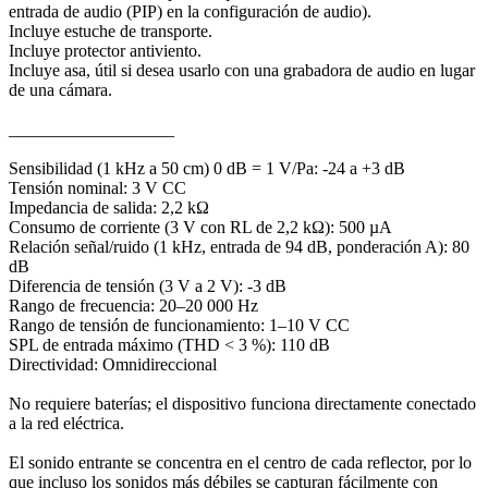
entrada de audio (PIP) en la configuración de audio).
Incluye estuche de transporte.
Incluye protector antiviento.
Incluye asa, útil si desea usarlo con una grabadora de audio en lugar
de una cámara.
___________________
Sensibilidad (1 kHz a 50 cm) 0 dB = 1 V/Pa: -24 a +3 dB
Tensión nominal: 3 V CC
Impedancia de salida: 2,2 kΩ
Consumo de corriente (3 V con RL de 2,2 kΩ): 500 µA
Relación señal/ruido (1 kHz, entrada de 94 dB, ponderación A): 80
dB
Diferencia de tensión (3 V a 2 V): -3 dB
Rango de frecuencia: 20–20 000 Hz
Rango de tensión de funcionamiento: 1–10 V CC
SPL de entrada máximo (THD < 3 %): 110 dB
Directividad: Omnidireccional
No requiere baterías; el dispositivo funciona directamente conectado
a la red eléctrica.
El sonido entrante se concentra en el centro de cada reflector, por lo
que incluso los sonidos más débiles se capturan fácilmente con