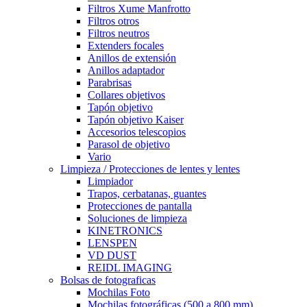
Filtros Xume Manfrotto
Filtros otros
Filtros neutros
Extenders focales
Anillos de extensión
Anillos adaptador
Parabrisas
Collares objetivos
Tapón objetivo
Tapón objetivo Kaiser
Accesorios telescopios
Parasol de objetivo
Vario
Limpieza / Protecciones de lentes y lentes
Limpiador
Trapos, cerbatanas, guantes
Protecciones de pantalla
Soluciones de limpieza
KINETRONICS
LENSPEN
VD DUST
REIDL IMAGING
Bolsas de fotograficas
Mochilas Foto
Mochilas fotográficas (500 a 800 mm)