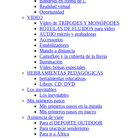
Bandejas en forma de L
Realidad virtual
Oportunidad
VIDEO
Vídeo de TRÍPODES Y MONÓPODES
RÓTULAS DE FLUIDOS para vídeo
AUDIO micrós y grabadoras
Accessorios
Estabilizadores
Mando a distancia
Camuflaje y la cubierta de la lluvia
Iluminación
Vídeo bolsas especiales
HERRAMIENTAS PEDAGÓGICAS
herramientas educativas
Libros, CD, DVD
Los inevitables
Los inevitables
Mis primeros pasos
Mis primeros pasos en la mirada
Mis primeros pasos en macro
Asistencia de viaje
Para el DEPORTE OUTDOOR
Para practicar senderismo
Para ir a África