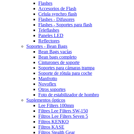
Flashes
Accesorios de Flash
Celula synchro flash
Flashes - Difusores
Flashes - Soportes para flash
Teleflashes
Paneles LED
Reflectores
Soportes - Bean Bags
Bean Bags vacías
Bean bags completo
Cinturones de soporte
Soportes para cámaras trampa
Soporte de rótula para coche
Manfrotto
Novoflex
Otros soportes
Foto de estabilizador de hombro
Suplementos ópticos
Lee Filters 100mm
Filtres Lee Filters SW-150
Filtros Lee Filters Seven 5
Filtros KENKO
Filtros KASE
Filtros Stealth Gear