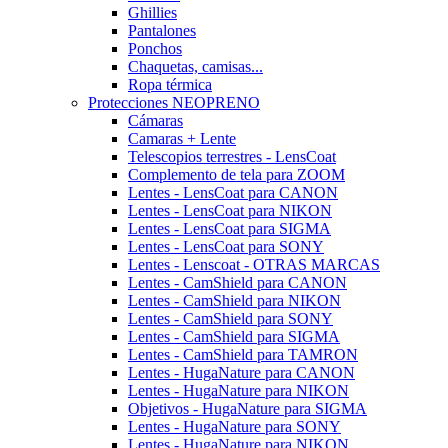
Ghillies
Pantalones
Ponchos
Chaquetas, camisas...
Ropa térmica
Protecciones NEOPRENO
Cámaras
Camaras + Lente
Telescopios terrestres - LensCoat
Complemento de tela para ZOOM
Lentes - LensCoat para CANON
Lentes - LensCoat para NIKON
Lentes - LensCoat para SIGMA
Lentes - LensCoat para SONY
Lentes - Lenscoat - OTRAS MARCAS
Lentes - CamShield para CANON
Lentes - CamShield para NIKON
Lentes - CamShield para SONY
Lentes - CamShield para SIGMA
Lentes - CamShield para TAMRON
Lentes - HugaNature para CANON
Lentes - HugaNature para NIKON
Objetivos - HugaNature para SIGMA
Lentes - HugaNature para SONY
Lentes - HugaNature para NIKON