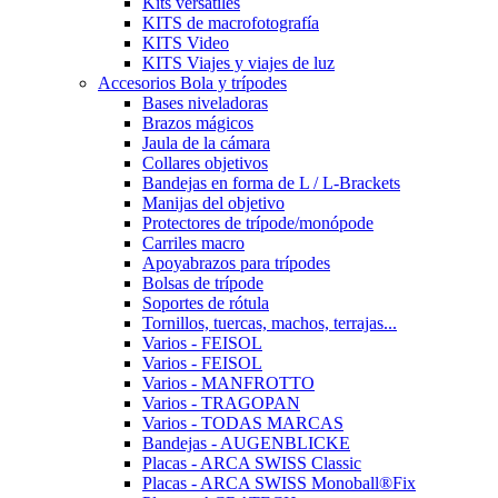
Kits versátiles
KITS de macrofotografía
KITS Video
KITS Viajes y viajes de luz
Accesorios Bola y trípodes
Bases niveladoras
Brazos mágicos
Jaula de la cámara
Collares objetivos
Bandejas en forma de L / L-Brackets
Manijas del objetivo
Protectores de trípode/monópode
Carriles macro
Apoyabrazos para trípodes
Bolsas de trípode
Soportes de rótula
Tornillos, tuercas, machos, terrajas...
Varios - FEISOL
Varios - FEISOL
Varios - MANFROTTO
Varios - TRAGOPAN
Varios - TODAS MARCAS
Bandejas - AUGENBLICKE
Placas - ARCA SWISS Classic
Placas - ARCA SWISS Monoball®Fix