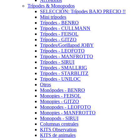
Accesorios
Trípodes & Monopodos
SELECCIÓN: Trípodes BAJO PRECIO !!
Mini trípodes
Trípodes - BENRO
Tripodes - CULLMANN
Trípodes - FEISOL
Trípodes - GITZO
Tripodes/Gorillapod JOBY
Trípodes - LEOFOTO
Tripodes - MANFROTTO
Trípodes - SIRUI
Tripodes - SMALLRIG
Tripodes - STARBLITZ
Tripodes - UNILOC
Otros
Monópodes - BENRO
Monopies - FEISOL
Monopies - GITZO
Monopodes - LEOFOTO
Monopies - MANFROTTO
Monopods - SIRUI
Columnas centrales
KITS Observation
KITS de animales