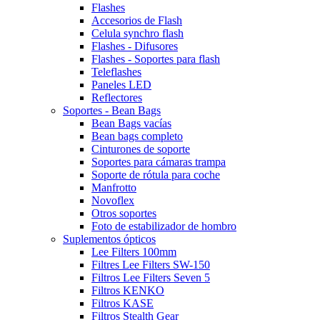
Flashes
Accesorios de Flash
Celula synchro flash
Flashes - Difusores
Flashes - Soportes para flash
Teleflashes
Paneles LED
Reflectores
Soportes - Bean Bags
Bean Bags vacías
Bean bags completo
Cinturones de soporte
Soportes para cámaras trampa
Soporte de rótula para coche
Manfrotto
Novoflex
Otros soportes
Foto de estabilizador de hombro
Suplementos ópticos
Lee Filters 100mm
Filtres Lee Filters SW-150
Filtros Lee Filters Seven 5
Filtros KENKO
Filtros KASE
Filtros Stealth Gear