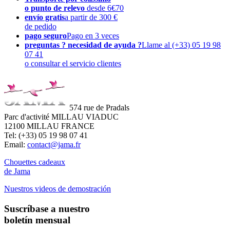
o punto de relevo
desde 6€70
envío gratis
a partir de 300 €
de pedido
pago seguro
Pago en 3 veces
preguntas ? necesidad de ayuda ?
Llame al (+33) 05 19 98
07 41
o consultar el servicio clientes
574 rue de Pradals
Parc d'activité MILLAU VIADUC
12100 MILLAU FRANCE
Tel: (+33) 05 19 98 07 41
Email:
contact@jama.fr
Chouettes cadeaux
de Jama
Nuestros videos de demostración
Suscríbase a nuestro
boletín mensual