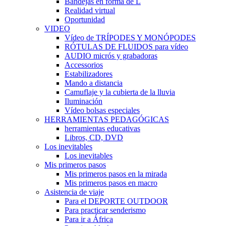
Bandejas en forma de L
Realidad virtual
Oportunidad
VIDEO
Vídeo de TRÍPODES Y MONÓPODES
RÓTULAS DE FLUIDOS para vídeo
AUDIO micrós y grabadoras
Accessorios
Estabilizadores
Mando a distancia
Camuflaje y la cubierta de la lluvia
Iluminación
Vídeo bolsas especiales
HERRAMIENTAS PEDAGÓGICAS
herramientas educativas
Libros, CD, DVD
Los inevitables
Los inevitables
Mis primeros pasos
Mis primeros pasos en la mirada
Mis primeros pasos en macro
Asistencia de viaje
Para el DEPORTE OUTDOOR
Para practicar senderismo
Para ir a África