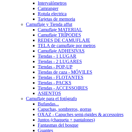
Intervalómetros
Camranger
Rotula electrica
Tarjetas de memoria
Camuflaje y Tienda affut
Camuflaje MATERIAL
Camuflaje TRÍPODES
REDES DE CAMUFLAJE
TELA de camuflaje por metros
Camuflaje ADHESIVAS
Tiendas - 1 LUGAR
Tiendas - 2 LUGARES
Tiendas - POP-UP
Tiendas de caza - MÓVILES
Tiendas - FLOTANTES
Tiendas - PACKS
Tiendas - ACCESSOIRES
ASIENTOS
Camuflaje para el fotógrafo
Bufandas...
Capuchas, sombreros, gorras
OXAZ - Capuches semi-rigides & accessoires
Juntos (chaqueta + pantalones)
Fantasmas del bosque
Guantes