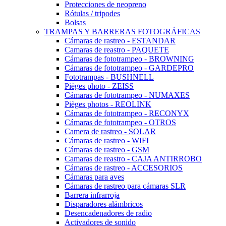
Protecciones de neopreno
Rótulas / tripodes
Bolsas
TRAMPAS Y BARRERAS FOTOGRÁFICAS
Cámaras de rastreo - ESTANDAR
Camaras de reastro - PAQUETE
Cámaras de fototrampeo - BROWNING
Cámaras de fototrampeo - GARDEPRO
Fototrampas - BUSHNELL
Pièges photo - ZEISS
Cámaras de fototrampeo - NUMAXES
Pièges photos - REOLINK
Cámaras de fototrampeo - RECONYX
Cámaras de fototrampeo - OTROS
Camera de rastreo - SOLAR
Cámaras de rastreo - WIFI
Cámaras de rastreo - GSM
Camaras de reastro - CAJA ANTIRROBO
Cámaras de rastreo - ACCESORIOS
Cámaras para aves
Cámaras de rastreo para cámaras SLR
Barrera infrarroja
Disparadores alámbricos
Desencadenadores de radio
Activadores de sonido