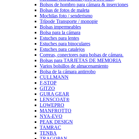
Bolsos de hombro para cámara & inserciones
Bolsas de fotos de maleta
Mochilas foto / senderismo
Trípode Transporte / monopie
Bolsas impermeables
Bolsa para la cámara
Estuches para lentes
Estuches para binoculares
Estuches para catalejos
Correas, conectores para bolsas de cámara.
Bolsas para TARJETAS DE MEMORIA
Varios bolsillos de almacenamiento
Bolsa de la cámara antirrobo
CULLMANN
F-STOP
GITZO
GURA GEAR
LENSCOAT®
LOWEPRO
MANFROTTO
NYA-EVO
PEAK DESIGN
TAMRAC
TENBA
TRAGOPAN