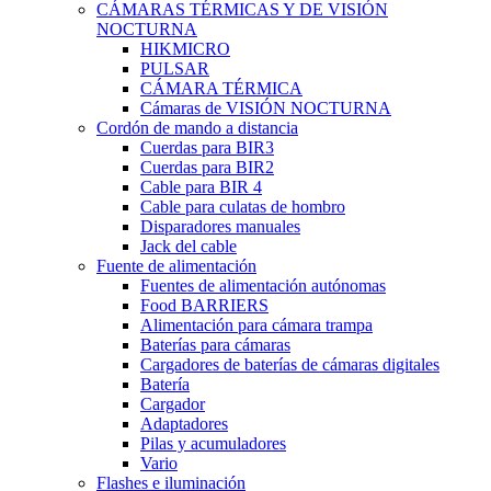
CÁMARAS TÉRMICAS Y DE VISIÓN
NOCTURNA
HIKMICRO
PULSAR
CÁMARA TÉRMICA
Cámaras de VISIÓN NOCTURNA
Cordón de mando a distancia
Cuerdas para BIR3
Cuerdas para BIR2
Cable para BIR 4
Cable para culatas de hombro
Disparadores manuales
Jack del cable
Fuente de alimentación
Fuentes de alimentación autónomas
Food BARRIERS
Alimentación para cámara trampa
Baterías para cámaras
Cargadores de baterías de cámaras digitales
Batería
Cargador
Adaptadores
Pilas y acumuladores
Vario
Flashes e iluminación