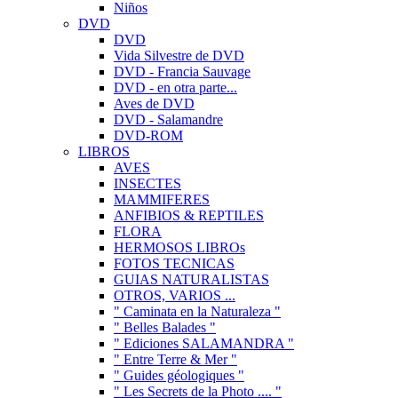
Niños
DVD
DVD
Vida Silvestre de DVD
DVD - Francia Sauvage
DVD - en otra parte...
Aves de DVD
DVD - Salamandre
DVD-ROM
LIBROS
AVES
INSECTES
MAMMIFERES
ANFIBIOS & REPTILES
FLORA
HERMOSOS LIBROs
FOTOS TECNICAS
GUIAS NATURALISTAS
OTROS, VARIOS ...
" Caminata en la Naturaleza "
" Belles Balades "
" Ediciones SALAMANDRA "
" Entre Terre & Mer "
" Guides géologiques "
" Les Secrets de la Photo .... "