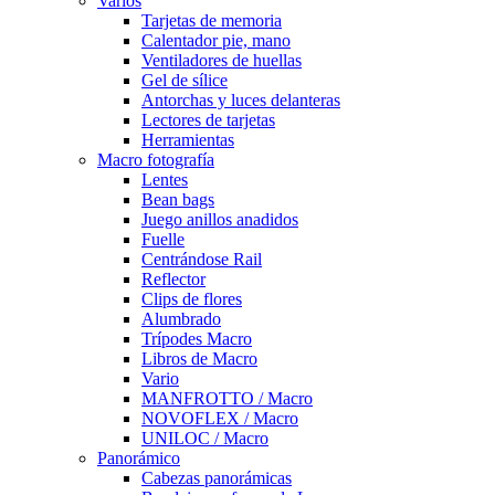
Varios
Tarjetas de memoria
Calentador pie, mano
Ventiladores de huellas
Gel de sílice
Antorchas y luces delanteras
Lectores de tarjetas
Herramientas
Macro fotografía
Lentes
Bean bags
Juego anillos anadidos
Fuelle
Centrándose Rail
Reflector
Clips de flores
Alumbrado
Trípodes Macro
Libros de Macro
Vario
MANFROTTO / Macro
NOVOFLEX / Macro
UNILOC / Macro
Panorámico
Cabezas panorámicas