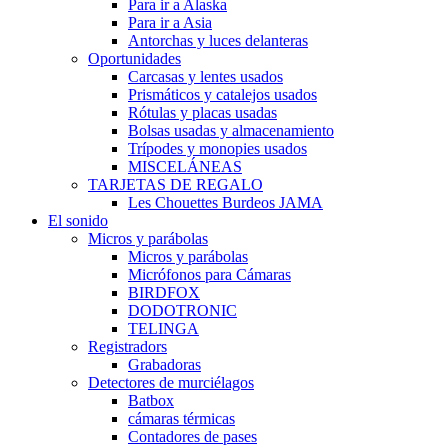
Para ir a Alaska
Para ir a Asia
Antorchas y luces delanteras
Oportunidades
Carcasas y lentes usados
Prismáticos y catalejos usados
Rótulas y placas usadas
Bolsas usadas y almacenamiento
Trípodes y monopies usados
MISCELÁNEAS
TARJETAS DE REGALO
Les Chouettes Burdeos JAMA
El sonido
Micros y parábolas
Micros y parábolas
Micrófonos para Cámaras
BIRDFOX
DODOTRONIC
TELINGA
Registradors
Grabadoras
Detectores de murciélagos
Batbox
cámaras térmicas
Contadores de pases