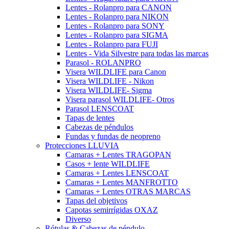
Lentes - Rolanpro para CANON
Lentes - Rolanpro para NIKON
Lentes - Rolanpro para SONY
Lentes - Rolanpro para SIGMA
Lentes - Rolanpro para FUJI
Lentes - Vida Silvestre para todas las marcas
Parasol - ROLANPRO
Visera WILDLIFE para Canon
Visera WILDLIFE - Nikon
Visera WILDLIFE- Sigma
Visera parasol WILDLIFE- Otros
Parasol LENSCOAT
Tapas de lentes
Cabezas de péndulos
Fundas y fundas de neopreno
Protecciones LLUVIA
Camaras + Lentes TRAGOPAN
Casos + lente WILDLIFE
Camaras + Lentes LENSCOAT
Camaras + Lentes MANFROTTO
Camaras + Lentes OTRAS MARCAS
Tapas del objetivos
Capotas semirrígidas OXAZ
Diverso
Rótulas & Cabezas de péndulo