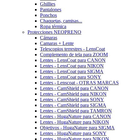
Ghillies
Pantalones
Ponchos
Chaquetas, camisas...
Ropa térmica
Protecciones NEOPRENO
Cámaras
Camaras + Lente
Telescopios terrestres - LensCoat
Complemento de tela para ZOOM
Lentes - LensCoat para CANON
Lentes - LensCoat para NIKON
Lentes - LensCoat para SIGMA
Lentes - LensCoat para SONY
Lentes - Lenscoat - OTRAS MARCAS
Lentes - CamShield para CANON
Lentes - CamShield para NIKON
Lentes - CamShield para SONY
Lentes - CamShield para SIGMA
Lentes - CamShield para TAMRON
Lentes - HugaNature para CANON
Lentes - HugaNature para NIKON
Objetivos - HugaNature para SIGMA
Lentes - HugaNature para SONY
Lentes - HugaNature para NIKON