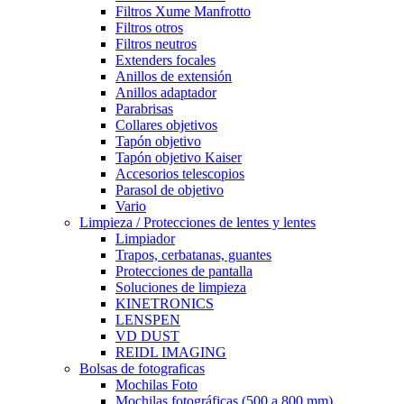
Filtros Xume Manfrotto
Filtros otros
Filtros neutros
Extenders focales
Anillos de extensión
Anillos adaptador
Parabrisas
Collares objetivos
Tapón objetivo
Tapón objetivo Kaiser
Accesorios telescopios
Parasol de objetivo
Vario
Limpieza / Protecciones de lentes y lentes
Limpiador
Trapos, cerbatanas, guantes
Protecciones de pantalla
Soluciones de limpieza
KINETRONICS
LENSPEN
VD DUST
REIDL IMAGING
Bolsas de fotograficas
Mochilas Foto
Mochilas fotográficas (500 a 800 mm)