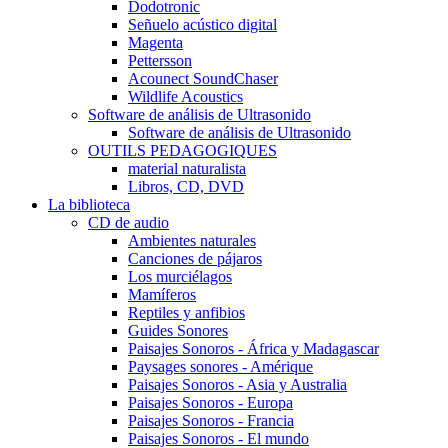
Dodotronic
Señuelo acústico digital
Magenta
Pettersson
Acounect SoundChaser
Wildlife Acoustics
Software de análisis de Ultrasonido
Software de análisis de Ultrasonido
OUTILS PEDAGOGIQUES
material naturalista
Libros, CD, DVD
La biblioteca
CD de audio
Ambientes naturales
Canciones de pájaros
Los murciélagos
Mamíferos
Reptiles y anfibios
Guides Sonores
Paisajes Sonoros - África y Madagascar
Paysages sonores - Amérique
Paisajes Sonoros - Asia y Australia
Paisajes Sonoros - Europa
Paisajes Sonoros - Francia
Paisajes Sonoros - El mundo