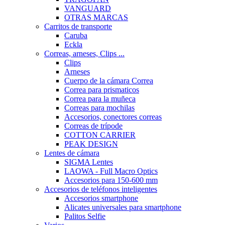
VANGUARD
OTRAS MARCAS
Carritos de transporte
Caruba
Eckla
Correas, arneses, Clips ...
Clips
Arneses
Cuerpo de la cámara Correa
Correa para prismaticos
Correa para la muñeca
Correas para mochilas
Accesorios, conectores correas
Correas de trípode
COTTON CARRIER
PEAK DESIGN
Lentes de cámara
SIGMA Lentes
LAOWA - Full Macro Optics
Accesorios para 150-600 mm
Accesorios de teléfonos inteligentes
Accesorios smartphone
Alicates universales para smartphone
Palitos Selfie