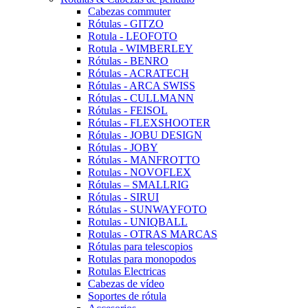
Cabezas commuter
Rótulas - GITZO
Rotula - LEOFOTO
Rotula - WIMBERLEY
Rótulas - BENRO
Rótulas - ACRATECH
Rótulas - ARCA SWISS
Rótulas - CULLMANN
Rótulas - FEISOL
Rótulas - FLEXSHOOTER
Rótulas - JOBU DESIGN
Rótulas - JOBY
Rótulas - MANFROTTO
Rotulas - NOVOFLEX
Rótulas – SMALLRIG
Rótulas - SIRUI
Rótulas - SUNWAYFOTO
Rotulas - UNIQBALL
Rotulas - OTRAS MARCAS
Rótulas para telescopios
Rotulas para monopodos
Rotulas Electricas
Cabezas de vídeo
Soportes de rótula