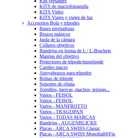
Kits versátiles
KITS de macrofotografía
KITS Video
KITS Viajes y viajes de luz
Accesorios Bola y trípodes
Bases niveladoras
Brazos mágicos
Jaula de la cámara
Collares objetivos
Bandejas en forma de L / L-Brackets
Manijas del objetivo
Protectores de trípode/monópode
Carriles macro
Apoyabrazos para trípodes
Bolsas de trípode
Soportes de rótula
Tornillos, tuercas, machos, terrajas...
Varios - FEISOL
Varios - FEISOL
Varios - MANFROTTO
Varios - TRAGOPAN
Varios - TODAS MARCAS
Bandejas - AUGENBLICKE
Placas - ARCA SWISS Classic
Placas - ARCA SWISS Monoball®Fix