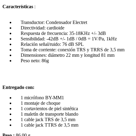
Características
:
Transductor: Condensador Electret
Directividad: cardioide
Respuesta de frecuencia: 35-18KHz +/- 3dB
Sensibilidad: -42dB +/- 1dB / 0dB = 1V/Pa, 1kHz
Relación señal/ruido: 76 dB SPL
Toma de corriente: conexión TRS y TRRS de 3,5 mm
Dimensiones: diámetro 22 mm y longitud 81 mm
Peso neto: 86g
Entregado con:
1 micrófono BY-MM1
1 montaje de choque
1 cortavientos de piel sintética
1 maletín de transporte blando
1 cable jack TRS de 3,5 mm
1 cable jack TTRS de 3,5 mm
Peso :
86.00 g