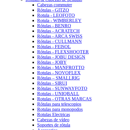
Cabezas commuter
Rótulas - GITZO
Rotula - LEOFOTO
Rotula - WIMBERLEY
Rótulas - BENRO
Rótulas - ACRATECH
Rótulas - ARCA SWISS
Rótulas - CULLMANN
Rótulas - FEISOL
Rótulas - FLEXSHOOTER
Rótulas - JOBU DESIGN
Rótulas - JOBY
Rótulas - MANFROTTO
Rotulas - NOVOFLEX
Rótulas – SMALLRIG
Rótulas - SIRUI
Rótulas - SUNWAYFOTO
Rotulas - UNIQBALL
Rotulas - OTRAS MARCAS
Rótulas para telescopios
Rotulas para monopodos
Rotulas Electricas
Cabezas de vídeo
Soportes de rótula