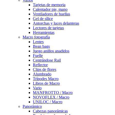
Varios
Tarjetas de memoria
Calentador pie, mano
Ventiladores de huellas
Gel de sílice
Antorchas y luces delanteras
Lectores de tarjetas
Herramientas
Macro fotografía
Lentes
Bean bags
Juego anillos anadidos
Fuelle
Centrándose Rail
Reflector
Clips de flores
Alumbrado
Trípodes Macro
Libros de Macro
Vario
MANFROTTO / Macro
NOVOFLEX / Macro
UNILOC / Macro
Panorámico
Cabezas panorámicas