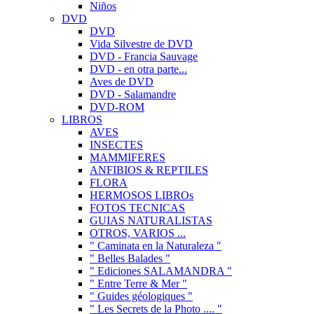
Niños
DVD
DVD
Vida Silvestre de DVD
DVD - Francia Sauvage
DVD - en otra parte...
Aves de DVD
DVD - Salamandre
DVD-ROM
LIBROS
AVES
INSECTES
MAMMIFERES
ANFIBIOS & REPTILES
FLORA
HERMOSOS LIBROs
FOTOS TECNICAS
GUIAS NATURALISTAS
OTROS, VARIOS ...
" Caminata en la Naturaleza "
" Belles Balades "
" Ediciones SALAMANDRA "
" Entre Terre & Mer "
" Guides géologiques "
" Les Secrets de la Photo .... "