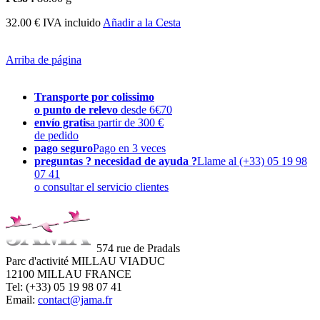
32.00 € IVA incluido
Añadir a la Cesta
Arriba de página
Transporte por colissimo
o punto de relevo
desde 6€70
envío gratis
a partir de 300 €
de pedido
pago seguro
Pago en 3 veces
preguntas ? necesidad de ayuda ?
Llame al (+33) 05 19 98
07 41
o consultar el servicio clientes
574 rue de Pradals
Parc d'activité MILLAU VIADUC
12100 MILLAU FRANCE
Tel: (+33) 05 19 98 07 41
Email:
contact@jama.fr