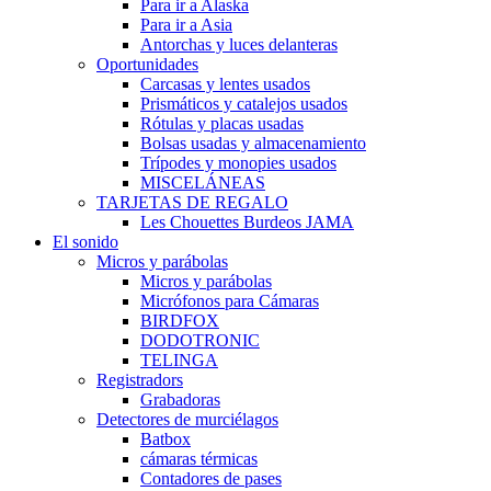
Para ir a Alaska
Para ir a Asia
Antorchas y luces delanteras
Oportunidades
Carcasas y lentes usados
Prismáticos y catalejos usados
Rótulas y placas usadas
Bolsas usadas y almacenamiento
Trípodes y monopies usados
MISCELÁNEAS
TARJETAS DE REGALO
Les Chouettes Burdeos JAMA
El sonido
Micros y parábolas
Micros y parábolas
Micrófonos para Cámaras
BIRDFOX
DODOTRONIC
TELINGA
Registradors
Grabadoras
Detectores de murciélagos
Batbox
cámaras térmicas
Contadores de pases