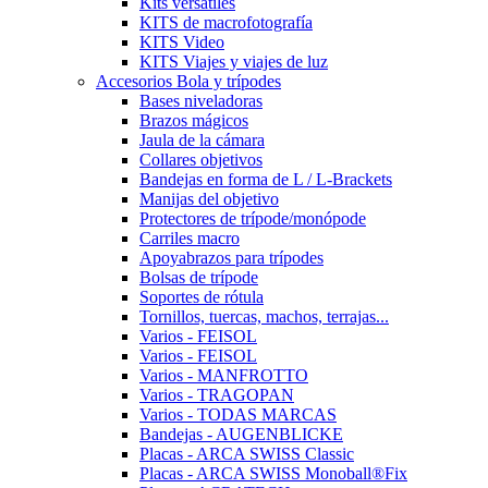
Kits versátiles
KITS de macrofotografía
KITS Video
KITS Viajes y viajes de luz
Accesorios Bola y trípodes
Bases niveladoras
Brazos mágicos
Jaula de la cámara
Collares objetivos
Bandejas en forma de L / L-Brackets
Manijas del objetivo
Protectores de trípode/monópode
Carriles macro
Apoyabrazos para trípodes
Bolsas de trípode
Soportes de rótula
Tornillos, tuercas, machos, terrajas...
Varios - FEISOL
Varios - FEISOL
Varios - MANFROTTO
Varios - TRAGOPAN
Varios - TODAS MARCAS
Bandejas - AUGENBLICKE
Placas - ARCA SWISS Classic
Placas - ARCA SWISS Monoball®Fix