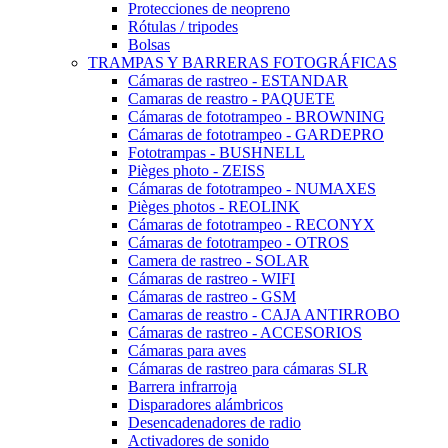
Protecciones de neopreno
Rótulas / tripodes
Bolsas
TRAMPAS Y BARRERAS FOTOGRÁFICAS
Cámaras de rastreo - ESTANDAR
Camaras de reastro - PAQUETE
Cámaras de fototrampeo - BROWNING
Cámaras de fototrampeo - GARDEPRO
Fototrampas - BUSHNELL
Pièges photo - ZEISS
Cámaras de fototrampeo - NUMAXES
Pièges photos - REOLINK
Cámaras de fototrampeo - RECONYX
Cámaras de fototrampeo - OTROS
Camera de rastreo - SOLAR
Cámaras de rastreo - WIFI
Cámaras de rastreo - GSM
Camaras de reastro - CAJA ANTIRROBO
Cámaras de rastreo - ACCESORIOS
Cámaras para aves
Cámaras de rastreo para cámaras SLR
Barrera infrarroja
Disparadores alámbricos
Desencadenadores de radio
Activadores de sonido