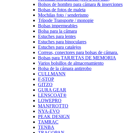
Bolsos de hombro para cámara & inserciones
Bolsas de fotos de maleta
Mochilas foto / senderismo
Trípode Transporte / monopie
Bolsas impermeables
Bolsa para la cámara
Estuches para lentes
Estuches para binoculares
Estuches para catalejos
Correas, conectores para bolsas de cámara.
Bolsas para TARJETAS DE MEMORIA
Varios bolsillos de almacenamiento
Bolsa de la cámara antirrobo
CULLMANN
F-STOP
GITZO
GURA GEAR
LENSCOAT®
LOWEPRO
MANFROTTO
NYA-EVO
PEAK DESIGN
TAMRAC
TENBA
TRAGOPAN