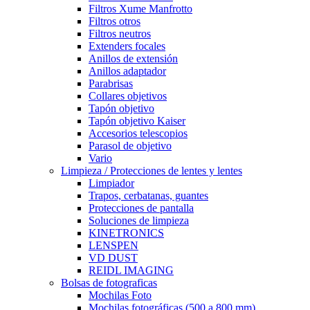
Filtros Xume Manfrotto
Filtros otros
Filtros neutros
Extenders focales
Anillos de extensión
Anillos adaptador
Parabrisas
Collares objetivos
Tapón objetivo
Tapón objetivo Kaiser
Accesorios telescopios
Parasol de objetivo
Vario
Limpieza / Protecciones de lentes y lentes
Limpiador
Trapos, cerbatanas, guantes
Protecciones de pantalla
Soluciones de limpieza
KINETRONICS
LENSPEN
VD DUST
REIDL IMAGING
Bolsas de fotograficas
Mochilas Foto
Mochilas fotográficas (500 a 800 mm)