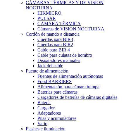
CÁMARAS TÉRMICAS Y DE VISIÓN
NOCTURNA
HIKMICRO
PULSAR
CÁMARA TÉRMICA
Cámaras de VISIÓN NOCTURNA
Cordón de mando a distancia
Cuerdas para BIR3
Cuerdas para BIR2
Cable para BIR 4
Cable para culatas de hombro
Disparadores manuales
Jack del cable
Fuente de alimentación
Fuentes de alimentación autónomas
Food BARRIERS
Alimentación para cámara trampa
Baterías para cámaras
Cargadores de baterías de cámaras digitales
Batería
Cargador
Adaptadores
Pilas y acumuladores
Vario
Flashes e iluminación