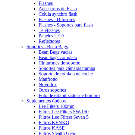
Flashes
Accesorios de Flash
Celula synchro flash
Flashes - Difusores
Flashes - Soportes para flash
Teleflashes
Paneles LED
Reflectores
Soportes - Bean Bags
Bean Bags vacías
Bean bags completo
Cinturones de soporte
Soportes para cámaras trampa
Soporte de rótula para coche
Manfrotto
Novoflex
Otros soportes
Foto de estabilizador de hombro
Suplementos ópticos
Lee Filters 100mm
Filtres Lee Filters SW-150
Filtros Lee Filters Seven 5
Filtros KENKO
Filtros KASE
Filtros Stealth Gear