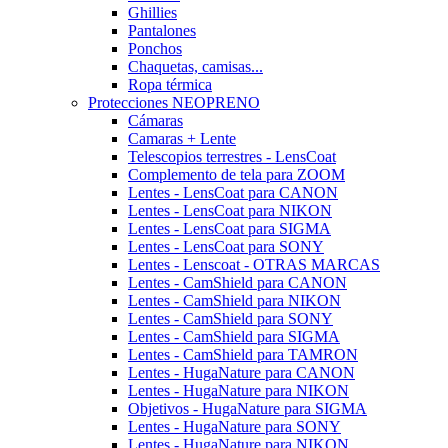
Ghillies
Pantalones
Ponchos
Chaquetas, camisas...
Ropa térmica
Protecciones NEOPRENO
Cámaras
Camaras + Lente
Telescopios terrestres - LensCoat
Complemento de tela para ZOOM
Lentes - LensCoat para CANON
Lentes - LensCoat para NIKON
Lentes - LensCoat para SIGMA
Lentes - LensCoat para SONY
Lentes - Lenscoat - OTRAS MARCAS
Lentes - CamShield para CANON
Lentes - CamShield para NIKON
Lentes - CamShield para SONY
Lentes - CamShield para SIGMA
Lentes - CamShield para TAMRON
Lentes - HugaNature para CANON
Lentes - HugaNature para NIKON
Objetivos - HugaNature para SIGMA
Lentes - HugaNature para SONY
Lentes - HugaNature para NIKON