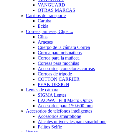
VANGUARD
OTRAS MARCAS
Carritos de transporte
Caruba
Eckla
Correas, arneses, Clips ...
Clips
Arneses
Cuerpo de la cámara Correa
Correa para prismaticos
Correa para la muñeca
Correas para mochilas
Accesorios, conectores correas
Correas de trípode
COTTON CARRIER
PEAK DESIGN
Lentes de cámara
SIGMA Lentes
LAOWA - Full Macro Optics
Accesorios para 150-600 mm
Accesorios de teléfonos inteligentes
Accesorios smartphone
Alicates universales para smartphone
Palitos Selfie