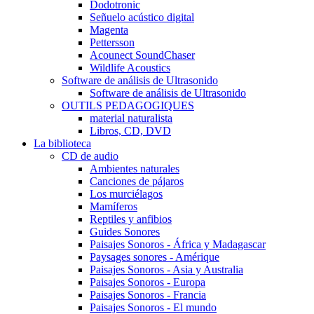
Dodotronic
Señuelo acústico digital
Magenta
Pettersson
Acounect SoundChaser
Wildlife Acoustics
Software de análisis de Ultrasonido
Software de análisis de Ultrasonido
OUTILS PEDAGOGIQUES
material naturalista
Libros, CD, DVD
La biblioteca
CD de audio
Ambientes naturales
Canciones de pájaros
Los murciélagos
Mamíferos
Reptiles y anfibios
Guides Sonores
Paisajes Sonoros - África y Madagascar
Paysages sonores - Amérique
Paisajes Sonoros - Asia y Australia
Paisajes Sonoros - Europa
Paisajes Sonoros - Francia
Paisajes Sonoros - El mundo