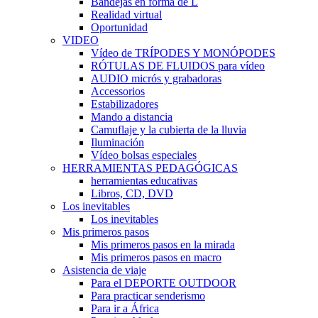
Bandejas en forma de L
Realidad virtual
Oportunidad
VIDEO
Vídeo de TRÍPODES Y MONÓPODES
RÓTULAS DE FLUIDOS para vídeo
AUDIO micrós y grabadoras
Accessorios
Estabilizadores
Mando a distancia
Camuflaje y la cubierta de la lluvia
Iluminación
Vídeo bolsas especiales
HERRAMIENTAS PEDAGÓGICAS
herramientas educativas
Libros, CD, DVD
Los inevitables
Los inevitables
Mis primeros pasos
Mis primeros pasos en la mirada
Mis primeros pasos en macro
Asistencia de viaje
Para el DEPORTE OUTDOOR
Para practicar senderismo
Para ir a África