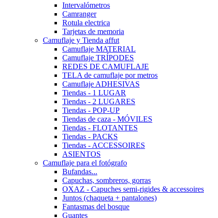
Intervalómetros
Camranger
Rotula electrica
Tarjetas de memoria
Camuflaje y Tienda affut
Camuflaje MATERIAL
Camuflaje TRÍPODES
REDES DE CAMUFLAJE
TELA de camuflaje por metros
Camuflaje ADHESIVAS
Tiendas - 1 LUGAR
Tiendas - 2 LUGARES
Tiendas - POP-UP
Tiendas de caza - MÓVILES
Tiendas - FLOTANTES
Tiendas - PACKS
Tiendas - ACCESSOIRES
ASIENTOS
Camuflaje para el fotógrafo
Bufandas...
Capuchas, sombreros, gorras
OXAZ - Capuches semi-rigides & accessoires
Juntos (chaqueta + pantalones)
Fantasmas del bosque
Guantes