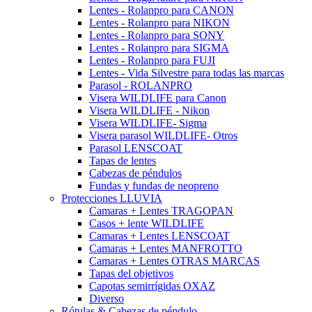
Lentes - Rolanpro para CANON
Lentes - Rolanpro para NIKON
Lentes - Rolanpro para SONY
Lentes - Rolanpro para SIGMA
Lentes - Rolanpro para FUJI
Lentes - Vida Silvestre para todas las marcas
Parasol - ROLANPRO
Visera WILDLIFE para Canon
Visera WILDLIFE - Nikon
Visera WILDLIFE- Sigma
Visera parasol WILDLIFE- Otros
Parasol LENSCOAT
Tapas de lentes
Cabezas de péndulos
Fundas y fundas de neopreno
Protecciones LLUVIA
Camaras + Lentes TRAGOPAN
Casos + lente WILDLIFE
Camaras + Lentes LENSCOAT
Camaras + Lentes MANFROTTO
Camaras + Lentes OTRAS MARCAS
Tapas del objetivos
Capotas semirrígidas OXAZ
Diverso
Rótulas & Cabezas de péndulo