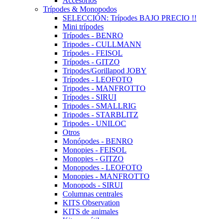
Accesorios
Trípodes & Monopodos
SELECCIÓN: Trípodes BAJO PRECIO !!
Mini trípodes
Trípodes - BENRO
Tripodes - CULLMANN
Trípodes - FEISOL
Trípodes - GITZO
Tripodes/Gorillapod JOBY
Trípodes - LEOFOTO
Tripodes - MANFROTTO
Trípodes - SIRUI
Tripodes - SMALLRIG
Tripodes - STARBLITZ
Tripodes - UNILOC
Otros
Monópodes - BENRO
Monopies - FEISOL
Monopies - GITZO
Monopodes - LEOFOTO
Monopies - MANFROTTO
Monopods - SIRUI
Columnas centrales
KITS Observation
KITS de animales