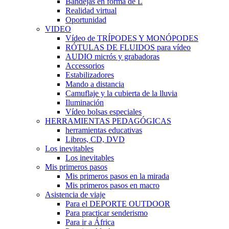
Bandejas en forma de L
Realidad virtual
Oportunidad
VIDEO
Vídeo de TRÍPODES Y MONÓPODES
RÓTULAS DE FLUIDOS para vídeo
AUDIO micrós y grabadoras
Accessorios
Estabilizadores
Mando a distancia
Camuflaje y la cubierta de la lluvia
Iluminación
Vídeo bolsas especiales
HERRAMIENTAS PEDAGÓGICAS
herramientas educativas
Libros, CD, DVD
Los inevitables
Los inevitables
Mis primeros pasos
Mis primeros pasos en la mirada
Mis primeros pasos en macro
Asistencia de viaje
Para el DEPORTE OUTDOOR
Para practicar senderismo
Para ir a África