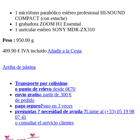
1 micrófono parabólico estéreo profesional HI-SOUND
COMPACT (con estuche)
1 grabadora ZOOM H1 Essential
1 auricular estéreo SONY MDR-ZX310
Peso :
950.00 g
409.90 € IVA incluido
Añadir a la Cesta
Arriba de página
Transporte por colissimo
o punto de relevo
desde 6€70
envío gratis
a partir de 300 €
de pedido
pago seguro
Pago en 3 veces
preguntas ? necesidad de ayuda ?
Llame al (+33) 05 19 98
07 41
o consultar el servicio clientes