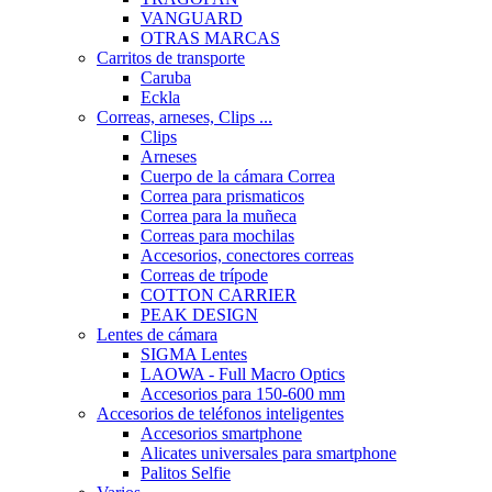
VANGUARD
OTRAS MARCAS
Carritos de transporte
Caruba
Eckla
Correas, arneses, Clips ...
Clips
Arneses
Cuerpo de la cámara Correa
Correa para prismaticos
Correa para la muñeca
Correas para mochilas
Accesorios, conectores correas
Correas de trípode
COTTON CARRIER
PEAK DESIGN
Lentes de cámara
SIGMA Lentes
LAOWA - Full Macro Optics
Accesorios para 150-600 mm
Accesorios de teléfonos inteligentes
Accesorios smartphone
Alicates universales para smartphone
Palitos Selfie