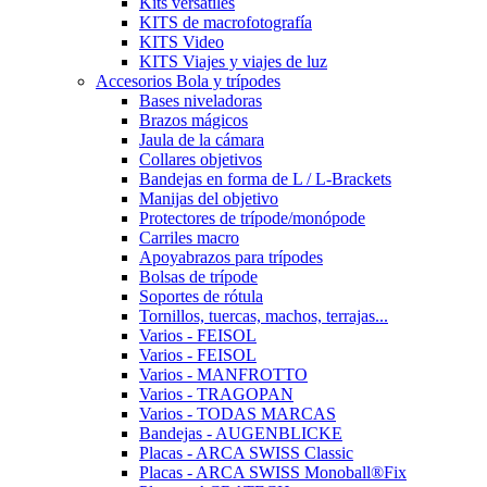
Kits versátiles
KITS de macrofotografía
KITS Video
KITS Viajes y viajes de luz
Accesorios Bola y trípodes
Bases niveladoras
Brazos mágicos
Jaula de la cámara
Collares objetivos
Bandejas en forma de L / L-Brackets
Manijas del objetivo
Protectores de trípode/monópode
Carriles macro
Apoyabrazos para trípodes
Bolsas de trípode
Soportes de rótula
Tornillos, tuercas, machos, terrajas...
Varios - FEISOL
Varios - FEISOL
Varios - MANFROTTO
Varios - TRAGOPAN
Varios - TODAS MARCAS
Bandejas - AUGENBLICKE
Placas - ARCA SWISS Classic
Placas - ARCA SWISS Monoball®Fix