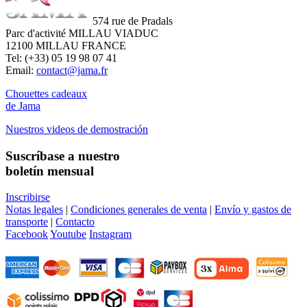
574 rue de Pradals
Parc d'activité MILLAU VIADUC
12100 MILLAU FRANCE
Tel: (+33) 05 19 98 07 41
Email:
contact@jama.fr
Chouettes cadeaux
de Jama
Nuestros videos de demostración
Suscríbase a nuestro
boletín mensual
Inscribirse
Notas legales
|
Condiciones generales de venta
|
Envío y gastos de
transporte
|
Contacto
Facebook
Youtube
Instagram