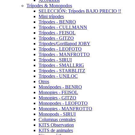
Accesorios
Trípodes & Monopodos
SELECCIÓN: Trípodes BAJO PRECIO !!
Mini trípodes
Trípodes - BENRO
Tripodes - CULLMANN
Trípodes - FEISOL
Trípodes - GITZO
Tripodes/Gorillapod JOBY
Trípodes - LEOFOTO
Tripodes - MANFROTTO
Trípodes - SIRUI
Tripodes - SMALLRIG
Tripodes - STARBLITZ
Tripodes - UNILOC
Otros
Monópodes - BENRO
Monopies - FEISOL
Monopies - GITZO
Monopodes - LEOFOTO
Monopies - MANFROTTO
Monopods - SIRUI
Columnas centrales
KITS Observation
KITS de animales