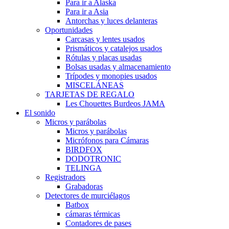
Para ir a Alaska
Para ir a Asia
Antorchas y luces delanteras
Oportunidades
Carcasas y lentes usados
Prismáticos y catalejos usados
Rótulas y placas usadas
Bolsas usadas y almacenamiento
Trípodes y monopies usados
MISCELÁNEAS
TARJETAS DE REGALO
Les Chouettes Burdeos JAMA
El sonido
Micros y parábolas
Micros y parábolas
Micrófonos para Cámaras
BIRDFOX
DODOTRONIC
TELINGA
Registradors
Grabadoras
Detectores de murciélagos
Batbox
cámaras térmicas
Contadores de pases