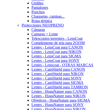
Ghillies
Pantalones
Ponchos
Chaquetas, camisas...
Ropa térmica
Protecciones NEOPRENO
Cámaras
Camaras + Lente
Telescopios terrestres - LensCoat
Complemento de tela para ZOOM
Lentes - LensCoat para CANON
Lentes - LensCoat para NIKON
Lentes - LensCoat para SIGMA
Lentes - LensCoat para SONY
Lentes - Lenscoat - OTRAS MARCAS
Lentes - CamShield para CANON
Lentes - CamShield para NIKON
Lentes - CamShield para SONY
Lentes - CamShield para SIGMA
Lentes - CamShield para TAMRON
Lentes - HugaNature para CANON
Lentes - HugaNature para NIKON
Objetivos - HugaNature para SIGMA
Lentes - HugaNature para SONY
Lentes - HugaNature para NIKON