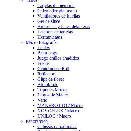
Varios
Tarjetas de memoria
Calentador pie, mano
Ventiladores de huellas
Gel de sílice
Antorchas y luces delanteras
Lectores de tarjetas
Herramientas
Macro fotografía
Lentes
Bean bags
Juego anillos anadidos
Fuelle
Centrándose Rail
Reflector
Clips de flores
Alumbrado
Trípodes Macro
Libros de Macro
Vario
MANFROTTO / Macro
NOVOFLEX / Macro
UNILOC / Macro
Panorámico
Cabezas panorámicas