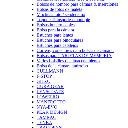
Bolsos de hombro para cámara & inserciones
Bolsas de fotos de maleta
Mochilas foto / senderismo
Trípode Transporte / monopie
Bolsas impermeables
Bolsa para la cámara
Estuches para lentes
Estuches para binoculares
Estuches para catalejos
Correas, conectores para bolsas de cámara.
Bolsas para TARJETAS DE MEMORIA
Varios bolsillos de almacenamiento
Bolsa de la cámara antirrobo
CULLMANN
F-STOP
GITZO
GURA GEAR
LENSCOAT®
LOWEPRO
MANFROTTO
NYA-EVO
PEAK DESIGN
TAMRAC
TENBA
TRAGOPAN