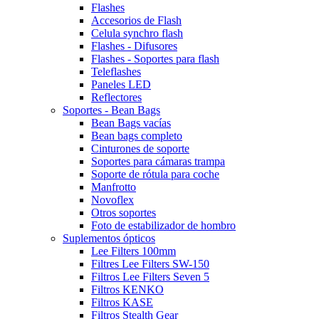
Flashes
Accesorios de Flash
Celula synchro flash
Flashes - Difusores
Flashes - Soportes para flash
Teleflashes
Paneles LED
Reflectores
Soportes - Bean Bags
Bean Bags vacías
Bean bags completo
Cinturones de soporte
Soportes para cámaras trampa
Soporte de rótula para coche
Manfrotto
Novoflex
Otros soportes
Foto de estabilizador de hombro
Suplementos ópticos
Lee Filters 100mm
Filtres Lee Filters SW-150
Filtros Lee Filters Seven 5
Filtros KENKO
Filtros KASE
Filtros Stealth Gear