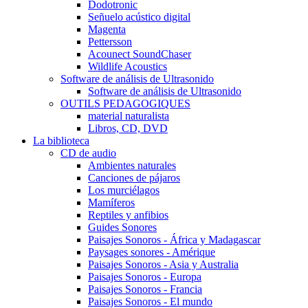
Dodotronic
Señuelo acústico digital
Magenta
Pettersson
Acounect SoundChaser
Wildlife Acoustics
Software de análisis de Ultrasonido
Software de análisis de Ultrasonido
OUTILS PEDAGOGIQUES
material naturalista
Libros, CD, DVD
La biblioteca
CD de audio
Ambientes naturales
Canciones de pájaros
Los murciélagos
Mamíferos
Reptiles y anfibios
Guides Sonores
Paisajes Sonoros - África y Madagascar
Paysages sonores - Amérique
Paisajes Sonoros - Asia y Australia
Paisajes Sonoros - Europa
Paisajes Sonoros - Francia
Paisajes Sonoros - El mundo