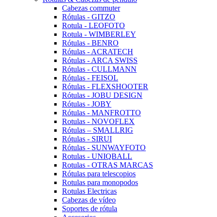
Cabezas commuter
Rótulas - GITZO
Rotula - LEOFOTO
Rotula - WIMBERLEY
Rótulas - BENRO
Rótulas - ACRATECH
Rótulas - ARCA SWISS
Rótulas - CULLMANN
Rótulas - FEISOL
Rótulas - FLEXSHOOTER
Rótulas - JOBU DESIGN
Rótulas - JOBY
Rótulas - MANFROTTO
Rotulas - NOVOFLEX
Rótulas – SMALLRIG
Rótulas - SIRUI
Rótulas - SUNWAYFOTO
Rotulas - UNIQBALL
Rotulas - OTRAS MARCAS
Rótulas para telescopios
Rotulas para monopodos
Rotulas Electricas
Cabezas de vídeo
Soportes de rótula