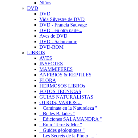
Niños
DVD
DVD
Vida Silvestre de DVD
DVD - Francia Sauvage
DVD - en otra parte...
Aves de DVD
DVD - Salamandre
DVD-ROM
LIBROS
AVES
INSECTES
MAMMIFERES
ANFIBIOS & REPTILES
FLORA
HERMOSOS LIBROs
FOTOS TECNICAS
GUIAS NATURALISTAS
OTROS, VARIOS ...
" Caminata en la Naturaleza "
" Belles Balades "
" Ediciones SALAMANDRA "
" Entre Terre & Mer "
" Guides géologiques "
" Les Secrets de la Photo .... "