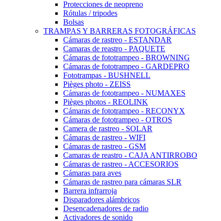
Protecciones de neopreno
Rótulas / tripodes
Bolsas
TRAMPAS Y BARRERAS FOTOGRÁFICAS
Cámaras de rastreo - ESTANDAR
Camaras de reastro - PAQUETE
Cámaras de fototrampeo - BROWNING
Cámaras de fototrampeo - GARDEPRO
Fototrampas - BUSHNELL
Pièges photo - ZEISS
Cámaras de fototrampeo - NUMAXES
Pièges photos - REOLINK
Cámaras de fototrampeo - RECONYX
Cámaras de fototrampeo - OTROS
Camera de rastreo - SOLAR
Cámaras de rastreo - WIFI
Cámaras de rastreo - GSM
Camaras de reastro - CAJA ANTIRROBO
Cámaras de rastreo - ACCESORIOS
Cámaras para aves
Cámaras de rastreo para cámaras SLR
Barrera infrarroja
Disparadores alámbricos
Desencadenadores de radio
Activadores de sonido