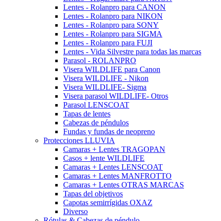
Lentes - Rolanpro para CANON
Lentes - Rolanpro para NIKON
Lentes - Rolanpro para SONY
Lentes - Rolanpro para SIGMA
Lentes - Rolanpro para FUJI
Lentes - Vida Silvestre para todas las marcas
Parasol - ROLANPRO
Visera WILDLIFE para Canon
Visera WILDLIFE - Nikon
Visera WILDLIFE- Sigma
Visera parasol WILDLIFE- Otros
Parasol LENSCOAT
Tapas de lentes
Cabezas de péndulos
Fundas y fundas de neopreno
Protecciones LLUVIA
Camaras + Lentes TRAGOPAN
Casos + lente WILDLIFE
Camaras + Lentes LENSCOAT
Camaras + Lentes MANFROTTO
Camaras + Lentes OTRAS MARCAS
Tapas del objetivos
Capotas semirrígidas OXAZ
Diverso
Rótulas & Cabezas de péndulo