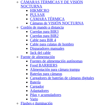
CÁMARAS TÉRMICAS Y DE VISIÓN
NOCTURNA
HIKMICRO
PULSAR
CÁMARA TÉRMICA
Cámaras de VISIÓN NOCTURNA
Cordón de mando a distancia
Cuerdas para BIR3
Cuerdas para BIR2
Cable para BIR 4
Cable para culatas de hombro
Disparadores manuales
Jack del cable
Fuente de alimentación
Fuentes de alimentación autónomas
Food BARRIERS
Alimentación para cámara trampa
Baterías para cámaras
Cargadores de baterías de cámaras digitales
Batería
Cargador
Adaptadores
Pilas y acumuladores
Vario
Flashes e iluminación