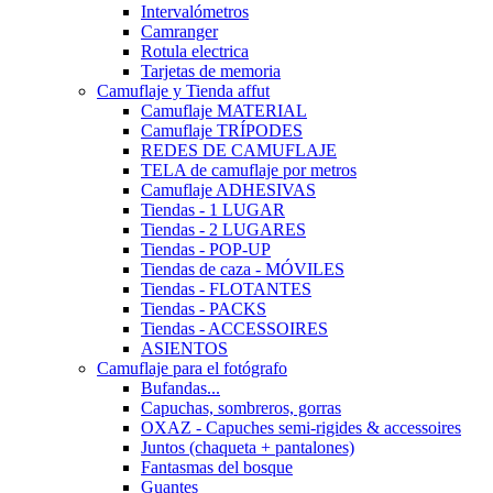
Intervalómetros
Camranger
Rotula electrica
Tarjetas de memoria
Camuflaje y Tienda affut
Camuflaje MATERIAL
Camuflaje TRÍPODES
REDES DE CAMUFLAJE
TELA de camuflaje por metros
Camuflaje ADHESIVAS
Tiendas - 1 LUGAR
Tiendas - 2 LUGARES
Tiendas - POP-UP
Tiendas de caza - MÓVILES
Tiendas - FLOTANTES
Tiendas - PACKS
Tiendas - ACCESSOIRES
ASIENTOS
Camuflaje para el fotógrafo
Bufandas...
Capuchas, sombreros, gorras
OXAZ - Capuches semi-rigides & accessoires
Juntos (chaqueta + pantalones)
Fantasmas del bosque
Guantes