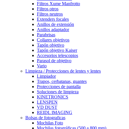
Filtros Xume Manfrotto
Filtros otros
Filtros neutros
Extenders focales
Anillos de extensión
Anillos adaptador
Parabrisas
Collares objetivos
Tapón objetivo
Tapón objetivo Kaiser
Accesorios telescopios
Parasol de objetivo
Vario
Limpieza / Protecciones de lentes y lentes
Limpiador
Trapos, cerbatanas, guantes
Protecciones de pantalla
Soluciones de limpieza
KINETRONICS
LENSPEN
VD DUST
REIDL IMAGING
Bolsas de fotograficas
Mochilas Foto
Mochilas fotográficas (500 a 800 mm)