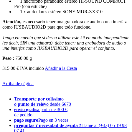
1 micrófono parabólico estéreo HI-SOUND COMPACT
Pro (con estuche)
1 x auriculares estéreo SONY MDR-ZX310
Atención,
es necesario tener una grabadora de audio o una interfaz
como IUSBAUDIO2D para que todo funcione.
Tenga en cuenta que si desea utilizar este kit en modo independiente
(es decir, SIN una cámara), debe tener: una grabadora de audio o
una interfaz como IUSBAUDIO2D para operar el conjunto.
Peso :
750.00 g
315.00 € IVA incluido
Añadir a la Cesta
Arriba de página
Transporte por colissimo
o punto de relevo
desde 6€70
envío gratis
a partir de 300 €
de pedido
pago seguro
Pago en 3 veces
preguntas ? necesidad de ayuda ?
Llame al (+33) 05 19 98
07 41