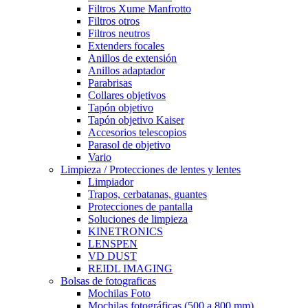
Filtros Xume Manfrotto
Filtros otros
Filtros neutros
Extenders focales
Anillos de extensión
Anillos adaptador
Parabrisas
Collares objetivos
Tapón objetivo
Tapón objetivo Kaiser
Accesorios telescopios
Parasol de objetivo
Vario
Limpieza / Protecciones de lentes y lentes
Limpiador
Trapos, cerbatanas, guantes
Protecciones de pantalla
Soluciones de limpieza
KINETRONICS
LENSPEN
VD DUST
REIDL IMAGING
Bolsas de fotograficas
Mochilas Foto
Mochilas fotográficas (500 a 800 mm)