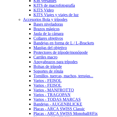
Kits versátiles
KITS de macrofotografía
KITS Video
KITS Viajes y viajes de luz
Accesorios Bola y trípodes
Bases niveladoras
Brazos mágicos
Jaula de la cámara
Collares objetivos
Bandejas en forma de L / L-Brackets
Manijas del objetivo
Protectores de trípode/monópode
Carriles macro
Apoyabrazos para trípodes
Bolsas de trípode
Soportes de rótula
Tornillos, tuercas, machos, terrajas...
Varios - FEISOL
Varios - FEISOL
Varios - MANFROTTO
Varios - TRAGOPAN
Varios - TODAS MARCAS
Bandejas - AUGENBLICKE
Placas - ARCA SWISS Classic
Placas - ARCA SWISS Monoball®Fix