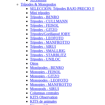
Accesorios
Trípodes & Monopodos
SELECCIÓN: Trípodes BAJO PRECIO !!
Mini trípodes
Trípodes - BENRO
Tripodes - CULLMANN
Trípodes - FEISOL
Trípodes - GITZO
Tripodes/Gorillapod JOBY
Trípodes - LEOFOTO
Tripodes - MANFROTTO
Trípodes - SIRUI
Tripodes - SMALLRIG
Tripodes - STARBLITZ
Tripodes - UNILOC
Otros
Monópodes - BENRO
Monopies - FEISOL
Monopies - GITZO
Monopodes - LEOFOTO
Monopies - MANFROTTO
Monopods - SIRUI
Columnas centrales
KITS Observation
KITS de animales