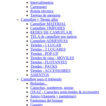
Intervalómetros
Camranger
Rotula electrica
Tarjetas de memoria
Camuflaje y Tienda affut
Camuflaje MATERIAL
Camuflaje TRÍPODES
REDES DE CAMUFLAJE
TELA de camuflaje por metros
Camuflaje ADHESIVAS
Tiendas - 1 LUGAR
Tiendas - 2 LUGARES
Tiendas - POP-UP
Tiendas de caza - MÓVILES
Tiendas - FLOTANTES
Tiendas - PACKS
Tiendas - ACCESSOIRES
ASIENTOS
Camuflaje para el fotógrafo
Bufandas...
Capuchas, sombreros, gorras
OXAZ - Capuches semi-rigides & accessoires
Juntos (chaqueta + pantalones)
Fantasmas del bosque
Guantes