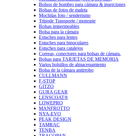
Bolsos de hombro para cámara & inserciones
Bolsas de fotos de maleta
Mochilas foto / senderismo
Trípode Transporte / monopie
Bolsas impermeables
Bolsa para la cámara
Estuches para lentes
Estuches para binoculares
Estuches para catalejos
Correas, conectores para bolsas de cámara.
Bolsas para TARJETAS DE MEMORIA
Varios bolsillos de almacenamiento
Bolsa de la cámara antirrobo
CULLMANN
F-STOP
GITZO
GURA GEAR
LENSCOAT®
LOWEPRO
MANFROTTO
NYA-EVO
PEAK DESIGN
TAMRAC
TENBA
TRAGOPAN