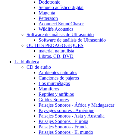
Dodotronic
Señuelo acústico digital
Magenta
Pettersson
Acounect SoundChaser
Wildlife Acoustics
Software de análisis de Ultrasonido
Software de análisis de Ultrasonido
OUTILS PEDAGOGIQUES
material naturalista
Libros, CD, DVD
La biblioteca
CD de audio
Ambientes naturales
Canciones de pájaros
Los murciélagos
Mamíferos
Reptiles y anfibios
Guides Sonores
Paisajes Sonoros - África y Madagascar
Paysages sonores - Amérique
Paisajes Sonoros - Asia y Australia
Paisajes Sonoros - Europa
Paisajes Sonoros - Francia
Paisajes Sonoros - El mundo