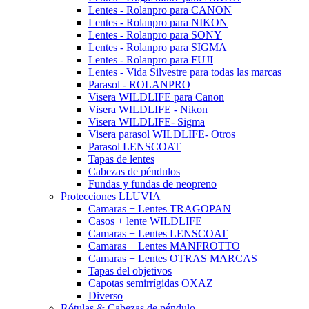
Lentes - Rolanpro para CANON
Lentes - Rolanpro para NIKON
Lentes - Rolanpro para SONY
Lentes - Rolanpro para SIGMA
Lentes - Rolanpro para FUJI
Lentes - Vida Silvestre para todas las marcas
Parasol - ROLANPRO
Visera WILDLIFE para Canon
Visera WILDLIFE - Nikon
Visera WILDLIFE- Sigma
Visera parasol WILDLIFE- Otros
Parasol LENSCOAT
Tapas de lentes
Cabezas de péndulos
Fundas y fundas de neopreno
Protecciones LLUVIA
Camaras + Lentes TRAGOPAN
Casos + lente WILDLIFE
Camaras + Lentes LENSCOAT
Camaras + Lentes MANFROTTO
Camaras + Lentes OTRAS MARCAS
Tapas del objetivos
Capotas semirrígidas OXAZ
Diverso
Rótulas & Cabezas de péndulo