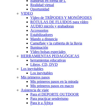
Bandejas en forma de L
Realidad virtual
Oportunidad
VIDEO
Vídeo de TRÍPODES Y MONÓPODES
RÓTULAS DE FLUIDOS para vídeo
AUDIO micrós y grabadoras
Accessorios
Estabilizadores
Mando a distancia
Camuflaje y la cubierta de la lluvia
Iluminación
Vídeo bolsas especiales
HERRAMIENTAS PEDAGÓGICAS
herramientas educativas
Libros, CD, DVD
Los inevitables
Los inevitables
Mis primeros pasos
Mis primeros pasos en la mirada
Mis primeros pasos en macro
Asistencia de viaje
Para el DEPORTE OUTDOOR
Para practicar senderismo
Para ir a África