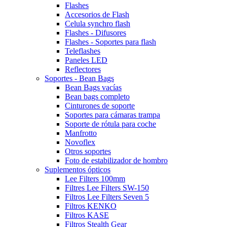
Flashes
Accesorios de Flash
Celula synchro flash
Flashes - Difusores
Flashes - Soportes para flash
Teleflashes
Paneles LED
Reflectores
Soportes - Bean Bags
Bean Bags vacías
Bean bags completo
Cinturones de soporte
Soportes para cámaras trampa
Soporte de rótula para coche
Manfrotto
Novoflex
Otros soportes
Foto de estabilizador de hombro
Suplementos ópticos
Lee Filters 100mm
Filtres Lee Filters SW-150
Filtros Lee Filters Seven 5
Filtros KENKO
Filtros KASE
Filtros Stealth Gear