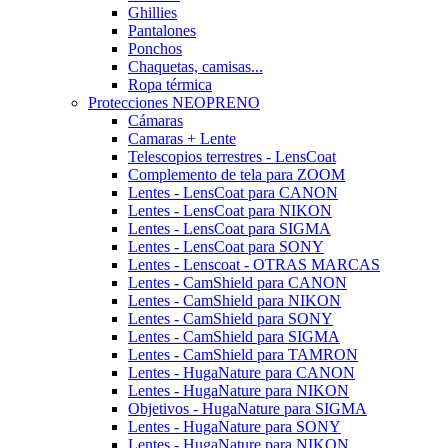
Ghillies
Pantalones
Ponchos
Chaquetas, camisas...
Ropa térmica
Protecciones NEOPRENO
Cámaras
Camaras + Lente
Telescopios terrestres - LensCoat
Complemento de tela para ZOOM
Lentes - LensCoat para CANON
Lentes - LensCoat para NIKON
Lentes - LensCoat para SIGMA
Lentes - LensCoat para SONY
Lentes - Lenscoat - OTRAS MARCAS
Lentes - CamShield para CANON
Lentes - CamShield para NIKON
Lentes - CamShield para SONY
Lentes - CamShield para SIGMA
Lentes - CamShield para TAMRON
Lentes - HugaNature para CANON
Lentes - HugaNature para NIKON
Objetivos - HugaNature para SIGMA
Lentes - HugaNature para SONY
Lentes - HugaNature para NIKON