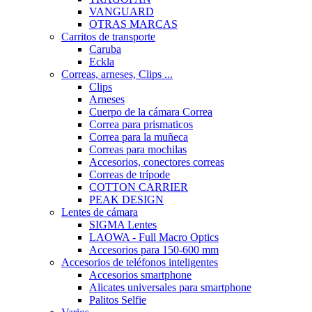
VANGUARD
OTRAS MARCAS
Carritos de transporte
Caruba
Eckla
Correas, arneses, Clips ...
Clips
Arneses
Cuerpo de la cámara Correa
Correa para prismaticos
Correa para la muñeca
Correas para mochilas
Accesorios, conectores correas
Correas de trípode
COTTON CARRIER
PEAK DESIGN
Lentes de cámara
SIGMA Lentes
LAOWA - Full Macro Optics
Accesorios para 150-600 mm
Accesorios de teléfonos inteligentes
Accesorios smartphone
Alicates universales para smartphone
Palitos Selfie