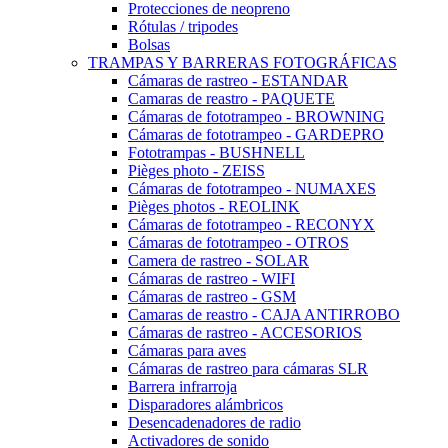
Protecciones de neopreno
Rótulas / tripodes
Bolsas
TRAMPAS Y BARRERAS FOTOGRÁFICAS
Cámaras de rastreo - ESTANDAR
Camaras de reastro - PAQUETE
Cámaras de fototrampeo - BROWNING
Cámaras de fototrampeo - GARDEPRO
Fototrampas - BUSHNELL
Pièges photo - ZEISS
Cámaras de fototrampeo - NUMAXES
Pièges photos - REOLINK
Cámaras de fototrampeo - RECONYX
Cámaras de fototrampeo - OTROS
Camera de rastreo - SOLAR
Cámaras de rastreo - WIFI
Cámaras de rastreo - GSM
Camaras de reastro - CAJA ANTIRROBO
Cámaras de rastreo - ACCESORIOS
Cámaras para aves
Cámaras de rastreo para cámaras SLR
Barrera infrarroja
Disparadores alámbricos
Desencadenadores de radio
Activadores de sonido