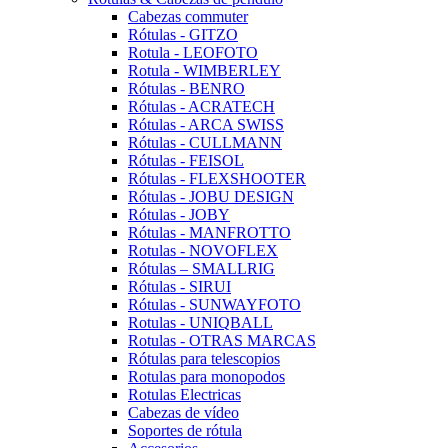
Cabezas commuter
Rótulas - GITZO
Rotula - LEOFOTO
Rotula - WIMBERLEY
Rótulas - BENRO
Rótulas - ACRATECH
Rótulas - ARCA SWISS
Rótulas - CULLMANN
Rótulas - FEISOL
Rótulas - FLEXSHOOTER
Rótulas - JOBU DESIGN
Rótulas - JOBY
Rótulas - MANFROTTO
Rotulas - NOVOFLEX
Rótulas – SMALLRIG
Rótulas - SIRUI
Rótulas - SUNWAYFOTO
Rotulas - UNIQBALL
Rotulas - OTRAS MARCAS
Rótulas para telescopios
Rotulas para monopodos
Rotulas Electricas
Cabezas de vídeo
Soportes de rótula