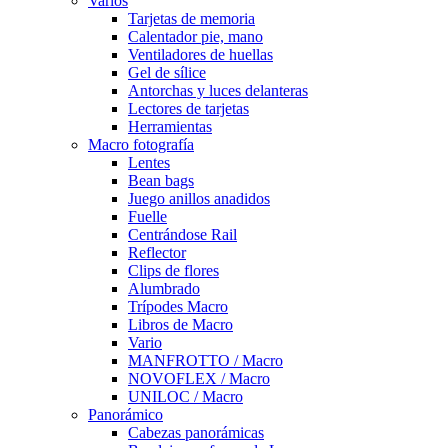
Varios
Tarjetas de memoria
Calentador pie, mano
Ventiladores de huellas
Gel de sílice
Antorchas y luces delanteras
Lectores de tarjetas
Herramientas
Macro fotografía
Lentes
Bean bags
Juego anillos anadidos
Fuelle
Centrándose Rail
Reflector
Clips de flores
Alumbrado
Trípodes Macro
Libros de Macro
Vario
MANFROTTO / Macro
NOVOFLEX / Macro
UNILOC / Macro
Panorámico
Cabezas panorámicas