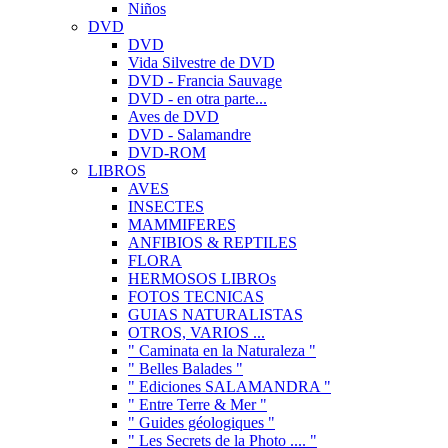
Niños
DVD
DVD
Vida Silvestre de DVD
DVD - Francia Sauvage
DVD - en otra parte...
Aves de DVD
DVD - Salamandre
DVD-ROM
LIBROS
AVES
INSECTES
MAMMIFERES
ANFIBIOS & REPTILES
FLORA
HERMOSOS LIBROs
FOTOS TECNICAS
GUIAS NATURALISTAS
OTROS, VARIOS ...
" Caminata en la Naturaleza "
" Belles Balades "
" Ediciones SALAMANDRA "
" Entre Terre & Mer "
" Guides géologiques "
" Les Secrets de la Photo .... "