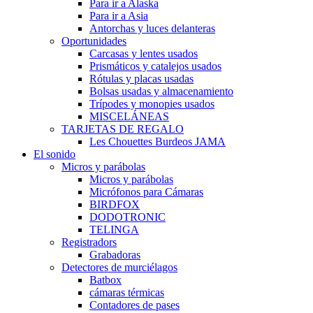
Para ir a Alaska
Para ir a Asia
Antorchas y luces delanteras
Oportunidades
Carcasas y lentes usados
Prismáticos y catalejos usados
Rótulas y placas usadas
Bolsas usadas y almacenamiento
Trípodes y monopies usados
MISCELÁNEAS
TARJETAS DE REGALO
Les Chouettes Burdeos JAMA
El sonido
Micros y parábolas
Micros y parábolas
Micrófonos para Cámaras
BIRDFOX
DODOTRONIC
TELINGA
Registradors
Grabadoras
Detectores de murciélagos
Batbox
cámaras térmicas
Contadores de pases