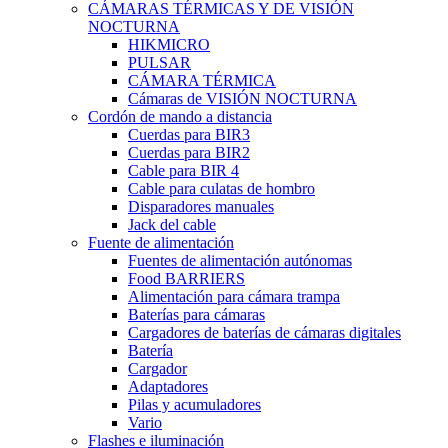
CÁMARAS TÉRMICAS Y DE VISIÓN
NOCTURNA
HIKMICRO
PULSAR
CÁMARA TÉRMICA
Cámaras de VISIÓN NOCTURNA
Cordón de mando a distancia
Cuerdas para BIR3
Cuerdas para BIR2
Cable para BIR 4
Cable para culatas de hombro
Disparadores manuales
Jack del cable
Fuente de alimentación
Fuentes de alimentación autónomas
Food BARRIERS
Alimentación para cámara trampa
Baterías para cámaras
Cargadores de baterías de cámaras digitales
Batería
Cargador
Adaptadores
Pilas y acumuladores
Vario
Flashes e iluminación